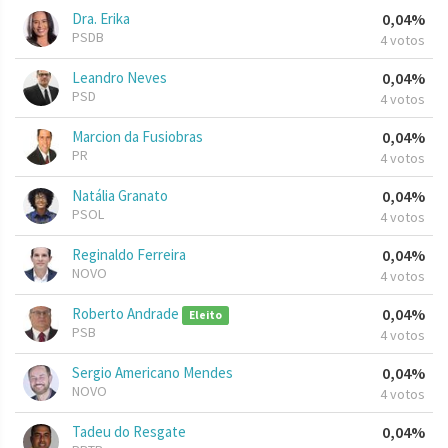
Dra. Erika
0,04%
PSDB
4 votos
Leandro Neves
0,04%
PSD
4 votos
Marcion da Fusiobras
0,04%
PR
4 votos
Natália Granato
0,04%
PSOL
4 votos
Reginaldo Ferreira
0,04%
NOVO
4 votos
Roberto Andrade
0,04%
Eleito
PSB
4 votos
Sergio Americano Mendes
0,04%
NOVO
4 votos
Tadeu do Resgate
0,04%