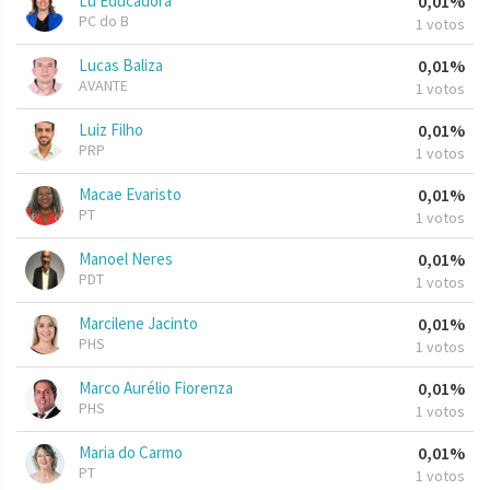
Lu Educadora
0,01%
PC do B
1 votos
Lucas Baliza
0,01%
AVANTE
1 votos
Luiz Filho
0,01%
PRP
1 votos
Macae Evaristo
0,01%
PT
1 votos
Manoel Neres
0,01%
PDT
1 votos
Marcilene Jacinto
0,01%
PHS
1 votos
Marco Aurélio Fiorenza
0,01%
PHS
1 votos
Maria do Carmo
0,01%
PT
1 votos