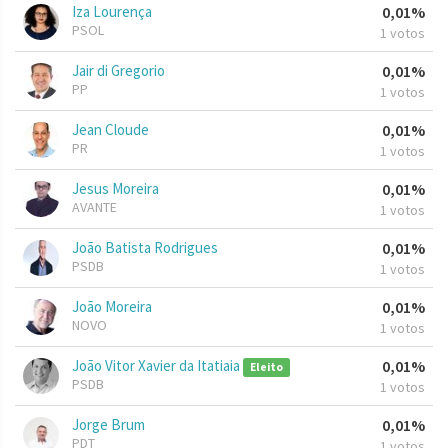
Iza Lourença
0,01%
PSOL
1 votos
Jair di Gregorio
0,01%
PP
1 votos
Jean Cloude
0,01%
PR
1 votos
Jesus Moreira
0,01%
AVANTE
1 votos
João Batista Rodrigues
0,01%
PSDB
1 votos
João Moreira
0,01%
NOVO
1 votos
João Vitor Xavier da Itatiaia
0,01%
Eleito
PSDB
1 votos
Jorge Brum
0,01%
PDT
1 votos