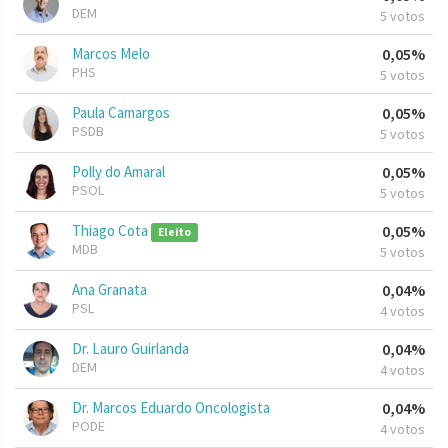
DEM
5 votos
Marcos Melo
0,05%
PHS
5 votos
Paula Camargos
0,05%
PSDB
5 votos
Polly do Amaral
0,05%
PSOL
5 votos
Thiago Cota
0,05%
Eleito
MDB
5 votos
Ana Granata
0,04%
PSL
4 votos
Dr. Lauro Guirlanda
0,04%
DEM
4 votos
Dr. Marcos Eduardo Oncologista
0,04%
PODE
4 votos