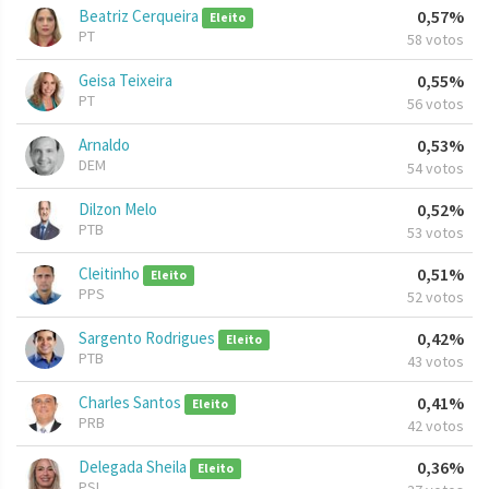
Beatriz Cerqueira
0,57%
Eleito
PT
58 votos
Geisa Teixeira
0,55%
PT
56 votos
Arnaldo
0,53%
DEM
54 votos
Dilzon Melo
0,52%
PTB
53 votos
Cleitinho
0,51%
Eleito
PPS
52 votos
Sargento Rodrigues
0,42%
Eleito
PTB
43 votos
Charles Santos
0,41%
Eleito
PRB
42 votos
Delegada Sheila
0,36%
Eleito
PSL