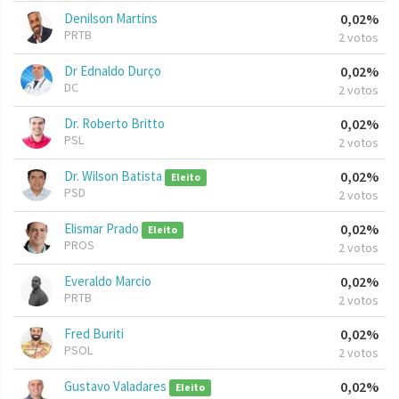
Denilson Martins
0,02%
PRTB
2 votos
Dr Ednaldo Durço
0,02%
DC
2 votos
Dr. Roberto Britto
0,02%
PSL
2 votos
Dr. Wilson Batista
0,02%
Eleito
PSD
2 votos
Elismar Prado
0,02%
Eleito
PROS
2 votos
Everaldo Marcio
0,02%
PRTB
2 votos
Fred Buriti
0,02%
PSOL
2 votos
Gustavo Valadares
0,02%
Eleito