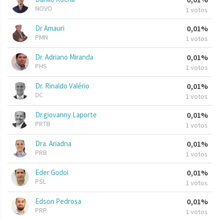
NOVO
1 votos
Dr Amauri
0,01%
PMN
1 votos
Dr. Adriano Miranda
0,01%
PHS
1 votos
Dr. Rinaldo Valério
0,01%
DC
1 votos
Dr.giovanny Laporte
0,01%
PRTB
1 votos
Dra. Ariadna
0,01%
PRB
1 votos
Eder Godoi
0,01%
PSL
1 votos
Edson Pedrosa
0,01%
PRP
1 votos