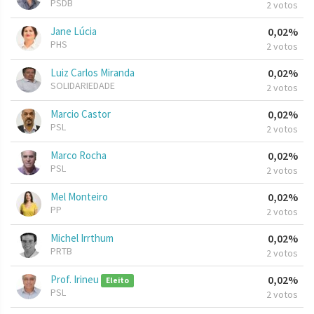
PSDB
2 votos
Jane Lúcia
0,02%
PHS
2 votos
Luiz Carlos Miranda
0,02%
SOLIDARIEDADE
2 votos
Marcio Castor
0,02%
PSL
2 votos
Marco Rocha
0,02%
PSL
2 votos
Mel Monteiro
0,02%
PP
2 votos
Michel Irrthum
0,02%
PRTB
2 votos
Prof. Irineu
0,02%
Eleito
PSL
2 votos