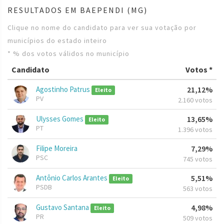
RESULTADOS EM BAEPENDI (MG)
Clique no nome do candidato para ver sua votação por
municípios do estado inteiro
* % dos votos válidos no município
Candidato
Votos *
Agostinho Patrus
21,12%
Eleito
PV
2.160 votos
Ulysses Gomes
13,65%
Eleito
PT
1.396 votos
Filipe Moreira
7,29%
PSC
745 votos
Antônio Carlos Arantes
5,51%
Eleito
PSDB
563 votos
Gustavo Santana
4,98%
Eleito
PR
509 votos