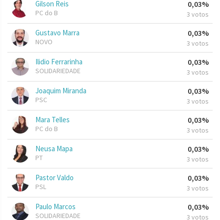
Gilson Reis
0,03%
PC do B
3 votos
Gustavo Marra
0,03%
NOVO
3 votos
Ilidio Ferrarinha
0,03%
SOLIDARIEDADE
3 votos
Joaquim Miranda
0,03%
PSC
3 votos
Mara Telles
0,03%
PC do B
3 votos
Neusa Mapa
0,03%
PT
3 votos
Pastor Valdo
0,03%
PSL
3 votos
Paulo Marcos
0,03%
SOLIDARIEDADE
3 votos