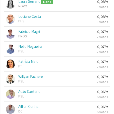
Laura Serrano
0,08%
Eleito
NOVO
8 votos
Luciano Costa
0,08%
PHS
8 votos
Fabricio Magri
0,07%
PROS
7 votos
Nélio Nogueira
0,07%
PSL
7 votos
Patrícia Melo
0,07%
PT
7 votos
Willyan Pachere
0,07%
PSL
7 votos
Adão Caetano
0,06%
PSL
6 votos
Ailton Cunha
0,06%
DC
6 votos