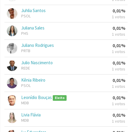
Juhlia Santos
0,01%
PSOL
1 votos
Juliana Sales
0,01%
PHS
1 votos
Juliano Rodrigues
0,01%
PRTB
1 votos
Julio Nascimento
0,01%
REDE
1 votos
Kênia Ribeiro
0,01%
PSOL
1 votos
Leonídio Bouças
0,01%
Eleito
MDB
1 votos
Livia Flávia
0,01%
MDB
1 votos