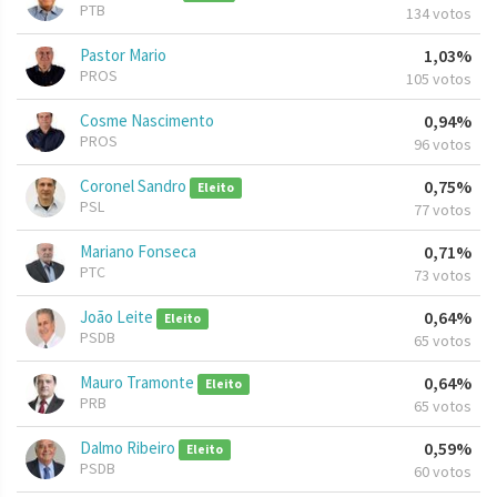
PTB
134 votos
Pastor Mario
1,03%
PROS
105 votos
Cosme Nascimento
0,94%
PROS
96 votos
Coronel Sandro
0,75%
Eleito
PSL
77 votos
Mariano Fonseca
0,71%
PTC
73 votos
João Leite
0,64%
Eleito
PSDB
65 votos
Mauro Tramonte
0,64%
Eleito
PRB
65 votos
Dalmo Ribeiro
0,59%
Eleito
PSDB
60 votos