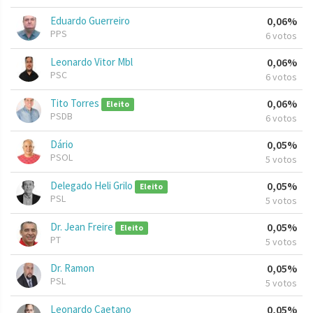
Eduardo Guerreiro
0,06%
PPS
6 votos
Leonardo Vitor Mbl
0,06%
PSC
6 votos
Tito Torres
0,06%
Eleito
PSDB
6 votos
Dário
0,05%
PSOL
5 votos
Delegado Heli Grilo
0,05%
Eleito
PSL
5 votos
Dr. Jean Freire
0,05%
Eleito
PT
5 votos
Dr. Ramon
0,05%
PSL
5 votos
Leonardo Caetano
0,05%