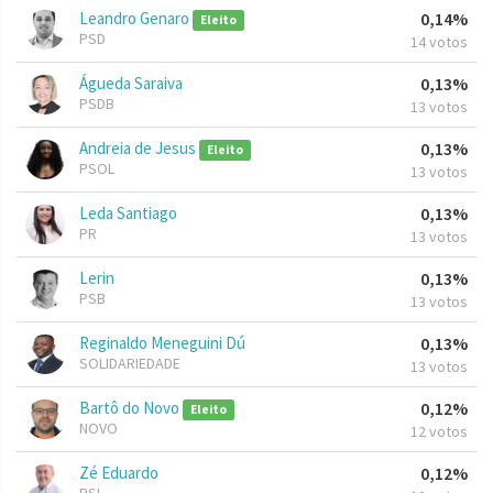
Leandro Genaro
0,14%
Eleito
PSD
14 votos
Águeda Saraiva
0,13%
PSDB
13 votos
Andreia de Jesus
0,13%
Eleito
PSOL
13 votos
Leda Santiago
0,13%
PR
13 votos
Lerin
0,13%
PSB
13 votos
Reginaldo Meneguini Dú
0,13%
SOLIDARIEDADE
13 votos
Bartô do Novo
0,12%
Eleito
NOVO
12 votos
Zé Eduardo
0,12%