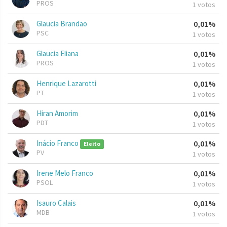
PROS
1 votos
Glaucia Brandao
0,01%
PSC
1 votos
Glaucia Eliana
0,01%
PROS
1 votos
Henrique Lazarotti
0,01%
PT
1 votos
Hiran Amorim
0,01%
PDT
1 votos
Inácio Franco
0,01%
Eleito
PV
1 votos
Irene Melo Franco
0,01%
PSOL
1 votos
Isauro Calais
0,01%
MDB
1 votos