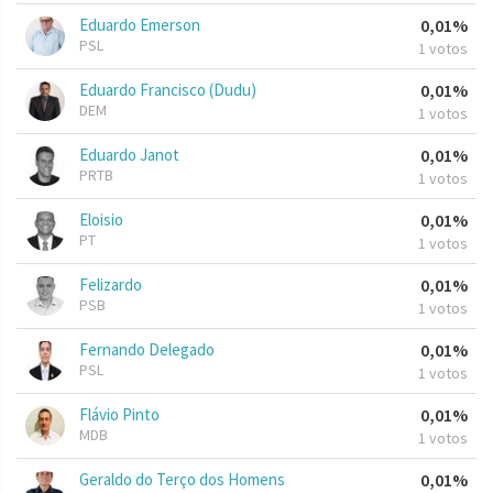
Eduardo Emerson
0,01%
PSL
1 votos
Eduardo Francisco (Dudu)
0,01%
DEM
1 votos
Eduardo Janot
0,01%
PRTB
1 votos
Eloisio
0,01%
PT
1 votos
Felizardo
0,01%
PSB
1 votos
Fernando Delegado
0,01%
PSL
1 votos
Flávio Pinto
0,01%
MDB
1 votos
Geraldo do Terço dos Homens
0,01%