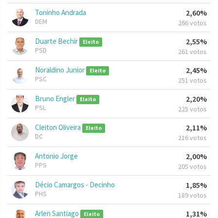
Toninho Andrada
2,60%
DEM
266 votos
Duarte Bechir
2,55%
Eleito
PSD
261 votos
Noraldino Junior
2,45%
Eleito
PSC
251 votos
Bruno Engler
2,20%
Eleito
PSL
225 votos
Cleiton Oliveira
2,11%
Eleito
DC
216 votos
Antonio Jorge
2,00%
PPS
205 votos
Décio Camargos - Decinho
1,85%
PHS
189 votos
Arlen Santiago
1,31%
Eleito