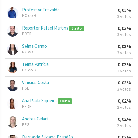
Professor Erisvaldo
0,03%
PC do B
3 votos
Repórter Rafael Martins
0,03%
Eleito
PRTB
3 votos
Selma Carmo
0,03%
NOVO
3 votos
Telma Patrícia
0,03%
PC do B
3 votos
Vinicius Costa
0,03%
PSL
3 votos
Ana Paula Siqueira
0,02%
Eleito
REDE
2 votos
Andrea Celani
0,02%
PPS
2 votos
Bernardo Silviano Brandão
0,02%