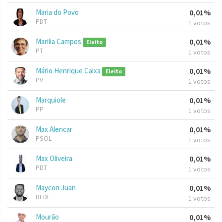
Maria do Povo
0,01%
PDT
1 votos
Marilia Campos
0,01%
Eleito
PT
1 votos
Mário Henrique Caixa
0,01%
Eleito
PV
1 votos
Marquiole
0,01%
PP
1 votos
Max Alencar
0,01%
PSOL
1 votos
Max Oliveira
0,01%
PDT
1 votos
Maycon Juan
0,01%
REDE
1 votos
Mourão
0,01%