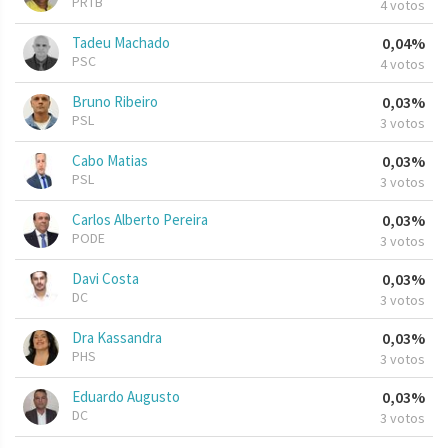
PRTB
4 votos
Tadeu Machado
0,04%
PSC
4 votos
Bruno Ribeiro
0,03%
PSL
3 votos
Cabo Matias
0,03%
PSL
3 votos
Carlos Alberto Pereira
0,03%
PODE
3 votos
Davi Costa
0,03%
DC
3 votos
Dra Kassandra
0,03%
PHS
3 votos
Eduardo Augusto
0,03%
DC
3 votos