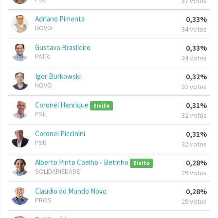
37 votos
Adriano Pimenta
0,33%
NOVO
34 votos
Gustavo Brasileiro
0,33%
PATRI
34 votos
Igor Burkowski
0,32%
NOVO
33 votos
Coronel Henrique
0,31%
Eleito
PSL
32 votos
Coronel Piccinini
0,31%
PSB
32 votos
Alberto Pinto Coelho - Betinho
0,28%
Eleito
SOLIDARIEDADE
29 votos
Claudio do Mundo Novo
0,28%
PROS
29 votos