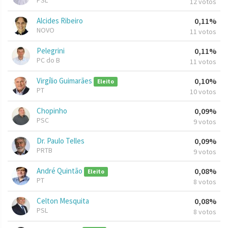
PSL
12 votos
Alcides Ribeiro
0,11%
NOVO
11 votos
Pelegrini
0,11%
PC do B
11 votos
Virgílio Guimarães
0,10%
Eleito
PT
10 votos
Chopinho
0,09%
PSC
9 votos
Dr. Paulo Telles
0,09%
PRTB
9 votos
André Quintão
0,08%
Eleito
PT
8 votos
Celton Mesquita
0,08%
PSL
8 votos