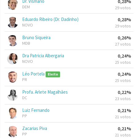
Dr. Vismário
0,28%
DEM
29 votos
Eduardo Ribeiro (Dr. Dadinho)
0,28%
NOVO
29 votos
Bruno Siqueira
0,26%
MDB
27 votos
Dra Patricia Albergaria
0,24%
NOVO
25 votos
Léo Portela
0,24%
Eleito
PR
25 votos
Profa. Arlete Magalhães
0,22%
DC
23 votos
Luiz Fernando
0,21%
PP
21 votos
Zacarias Piva
0,21%
PP
21 votos