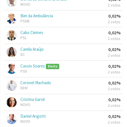
NOVO
2 votos
Bim da Ambulância
0,02%
PSDB
2 votos
Cabo Cleines
0,02%
PSL
2 votos
Camila Araújo
0,02%
DC
2 votos
Cassio Soares
0,02%
Eleito
PSD
2 votos
Coronel Machado
0,02%
DEM
2 votos
Cristina Garvil
0,02%
NOVO
2 votos
Daniel Angotti
0,02%
NOVO
2 votos