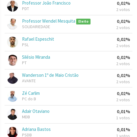
Professor João Francisco
0,02%
PDT
2 votos
Professor Wendel Mesquita
0,02%
Eleito
SOLIDARIEDADE
2 votos
Rafael Espeschit
0,02%
PSL
2 votos
Silésio Miranda
0,02%
PT
2 votos
Wanderson 1º de Maio Cristão
0,02%
AVANTE
2 votos
Zé Carlim
0,02%
PC do B
2 votos
Adair Otaviano
0,01%
MDB
1 votos
Adriana Bastos
0,01%
PSDB
1 votos