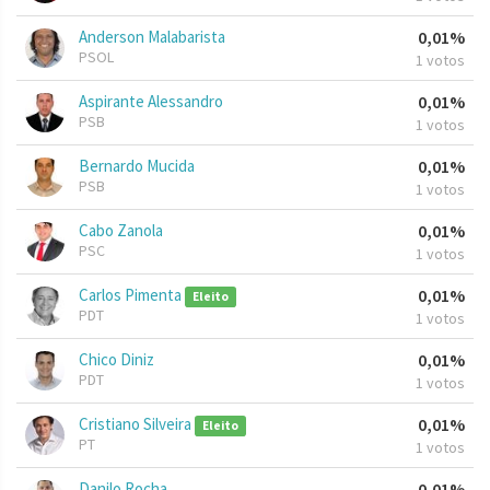
Anderson Malabarista
0,01%
PSOL
1 votos
Aspirante Alessandro
0,01%
PSB
1 votos
Bernardo Mucida
0,01%
PSB
1 votos
Cabo Zanola
0,01%
PSC
1 votos
Carlos Pimenta
0,01%
Eleito
PDT
1 votos
Chico Diniz
0,01%
PDT
1 votos
Cristiano Silveira
0,01%
Eleito
PT
1 votos
Danilo Rocha
0,01%