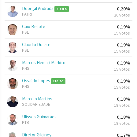
Doorgal Andrada
0,20%
Eleito
PATRI
20 votos
Caio Bellote
0,19%
PSL
19 votos
Claudio Duarte
0,19%
PSL
19 votos
Marcus Hema / Markito
0,19%
PHS
19 votos
Osvaldo Lopes
0,19%
Eleito
PHS
19 votos
Marcelo Martins
0,18%
SOLIDARIEDADE
18 votos
Ulisses Guimarães
0,18%
PTB
18 votos
Diretor Gilciney
0,17%