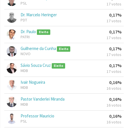
PSL
17 votos
Dr. Marcelo Heringer
0,17%
PDT
17 votos
Dr. Paulo
0,17%
Eleito
PATRI
17 votos
Guilherme da Cunha
0,17%
Eleito
NOVO
17 votos
Sávio Souza Cruz
0,17%
Eleito
MDB
17 votos
Ivair Nogueira
0,16%
MDB
16 votos
Pastor Vanderlei Miranda
0,16%
MDB
16 votos
Professor Mauricio
0,16%
PSL
16 votos