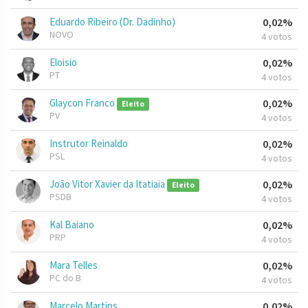
Eduardo Ribeiro (Dr. Dadinho)
0,02%
NOVO
4 votos
Eloisio
0,02%
PT
4 votos
Glaycon Franco
0,02%
Eleito
PV
4 votos
Instrutor Reinaldo
0,02%
PSL
4 votos
João Vitor Xavier da Itatiaia
0,02%
Eleito
PSDB
4 votos
Kal Baiano
0,02%
PRP
4 votos
Mara Telles
0,02%
PC do B
4 votos
Marcelo Martins
0,02%