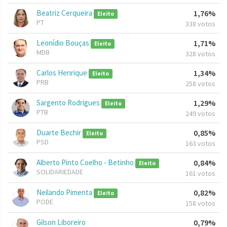
Beatriz Cerqueira
1,76%
Eleito
PT
338 votos
Leonídio Bouças
1,71%
Eleito
MDB
328 votos
Carlos Henrique
1,34%
Eleito
PRB
258 votos
Sargento Rodrigues
1,29%
Eleito
PTB
249 votos
Duarte Bechir
0,85%
Eleito
PSD
163 votos
Alberto Pinto Coelho - Betinho
0,84%
Eleito
SOLIDARIEDADE
161 votos
Neilando Pimenta
0,82%
Eleito
PODE
158 votos
Gilson Liboreiro
0,79%