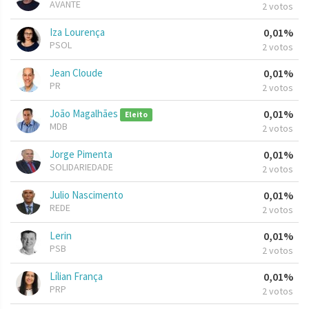
AVANTE
2 votos
Iza Lourença
0,01%
PSOL
2 votos
Jean Cloude
0,01%
PR
2 votos
João Magalhães
0,01%
Eleito
MDB
2 votos
Jorge Pimenta
0,01%
SOLIDARIEDADE
2 votos
Julio Nascimento
0,01%
REDE
2 votos
Lerin
0,01%
PSB
2 votos
Lílian França
0,01%
PRP
2 votos