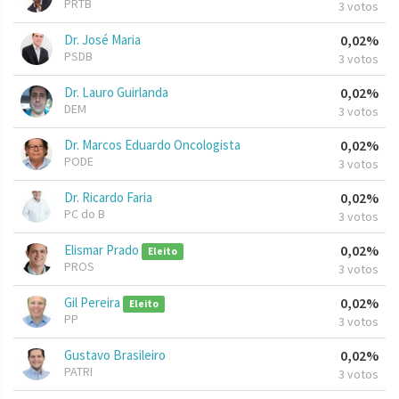
PRTB
3 votos
Dr. José Maria
0,02%
PSDB
3 votos
Dr. Lauro Guirlanda
0,02%
DEM
3 votos
Dr. Marcos Eduardo Oncologista
0,02%
PODE
3 votos
Dr. Ricardo Faria
0,02%
PC do B
3 votos
Elismar Prado
0,02%
Eleito
PROS
3 votos
Gil Pereira
0,02%
Eleito
PP
3 votos
Gustavo Brasileiro
0,02%
PATRI
3 votos