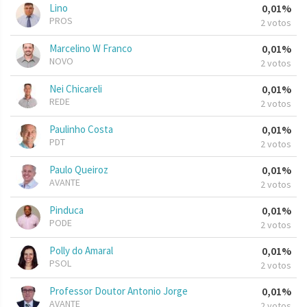
Lino
0,01%
PROS
2 votos
Marcelino W Franco
0,01%
NOVO
2 votos
Nei Chicareli
0,01%
REDE
2 votos
Paulinho Costa
0,01%
PDT
2 votos
Paulo Queiroz
0,01%
AVANTE
2 votos
Pinduca
0,01%
PODE
2 votos
Polly do Amaral
0,01%
PSOL
2 votos
Professor Doutor Antonio Jorge
0,01%
AVANTE
2 votos