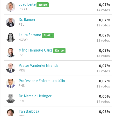
João Leite
0,07%
Eleito
PSDB
14 votos
Dr. Ramon
0,07%
PSL
13 votos
Laura Serrano
0,07%
Eleito
NOVO
13 votos
Mário Henrique Caixa
0,07%
Eleito
PV
13 votos
Pastor Vanderlei Miranda
0,07%
MDB
13 votos
Professor e Enfermeiro Júlio
0,07%
PHS
13 votos
Dr. Marcelo Heringer
0,06%
PDT
12 votos
Iran Barbosa
0,06%