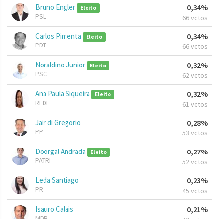
Bruno Engler
0,34%
Eleito
PSL
66 votos
Carlos Pimenta
0,34%
Eleito
PDT
66 votos
Noraldino Junior
0,32%
Eleito
PSC
62 votos
Ana Paula Siqueira
0,32%
Eleito
REDE
61 votos
Jair di Gregorio
0,28%
PP
53 votos
Doorgal Andrada
0,27%
Eleito
PATRI
52 votos
Leda Santiago
0,23%
PR
45 votos
Isauro Calais
0,21%
MDB