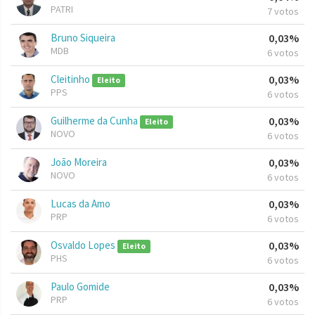
PATRI
7 votos
Bruno Siqueira
0,03%
MDB
6 votos
Cleitinho
0,03%
Eleito
PPS
6 votos
Guilherme da Cunha
0,03%
Eleito
NOVO
6 votos
João Moreira
0,03%
NOVO
6 votos
Lucas da Amo
0,03%
PRP
6 votos
Osvaldo Lopes
0,03%
Eleito
PHS
6 votos
Paulo Gomide
0,03%
PRP
6 votos