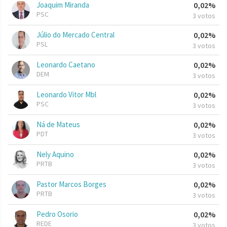
Joaquim Miranda
0,02%
PSC
3 votos
Júlio do Mercado Central
0,02%
PSL
3 votos
Leonardo Caetano
0,02%
DEM
3 votos
Leonardo Vitor Mbl
0,02%
PSC
3 votos
Ná de Mateus
0,02%
PDT
3 votos
Nely Aquino
0,02%
PRTB
3 votos
Pastor Marcos Borges
0,02%
PRTB
3 votos
Pedro Osorio
0,02%
REDE
3 votos