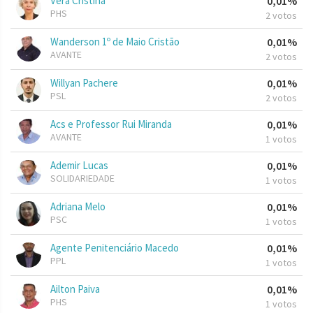
Vera Cristina
0,01%
PHS
2 votos
Wanderson 1º de Maio Cristão
0,01%
AVANTE
2 votos
Willyan Pachere
0,01%
PSL
2 votos
Acs e Professor Rui Miranda
0,01%
AVANTE
1 votos
Ademir Lucas
0,01%
SOLIDARIEDADE
1 votos
Adriana Melo
0,01%
PSC
1 votos
Agente Penitenciário Macedo
0,01%
PPL
1 votos
Ailton Paiva
0,01%
PHS
1 votos