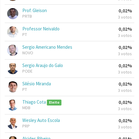
Prof. Gleison
0,02%
PRTB
3 votos
Professor Neivaldo
0,02%
PT
3 votos
Sergio Americano Mendes
0,02%
NOVO
3 votos
Sergio Araujo do Galo
0,02%
PODE
3 votos
Silésio Miranda
0,02%
PT
3 votos
Thiago Cota
0,02%
Eleito
MDB
3 votos
Wesley Auto Escola
0,02%
PRP
3 votos
Alcides Ribeiro
0,01%