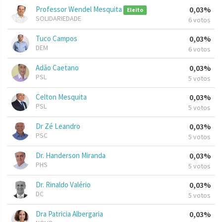
Professor Wendel Mesquita
0,03%
Eleito
SOLIDARIEDADE
6 votos
Tuco Campos
0,03%
DEM
6 votos
Adão Caetano
0,03%
PSL
5 votos
Celton Mesquita
0,03%
PSL
5 votos
Dr Zé Leandro
0,03%
PSC
5 votos
Dr. Handerson Miranda
0,03%
PHS
5 votos
Dr. Rinaldo Valério
0,03%
DC
5 votos
Dra Patricia Albergaria
0,03%