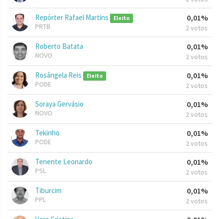
Repórter Rafael Martins
0,01%
Eleito
PRTB
2 votos
Roberto Batata
0,01%
NOVO
2 votos
Rosângela Reis
0,01%
Eleito
PODE
2 votos
Soraya Gervásio
0,01%
NOVO
2 votos
Tekinho
0,01%
PODE
2 votos
Tenente Leonardo
0,01%
PSL
2 votos
Tiburcim
0,01%
PPL
2 votos