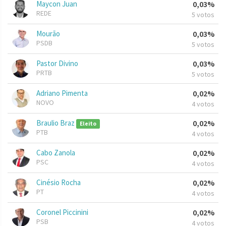
Maycon Juan
0,03%
REDE
5 votos
Mourão
0,03%
PSDB
5 votos
Pastor Divino
0,03%
PRTB
5 votos
Adriano Pimenta
0,02%
NOVO
4 votos
Braulio Braz
0,02%
Eleito
PTB
4 votos
Cabo Zanola
0,02%
PSC
4 votos
Cinésio Rocha
0,02%
PT
4 votos
Coronel Piccinini
0,02%
PSB
4 votos