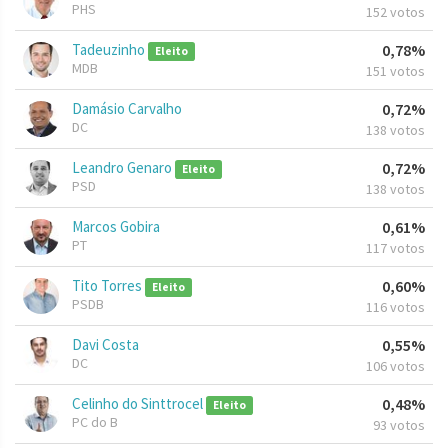
PHS
152 votos
Tadeuzinho
0,78%
Eleito
MDB
151 votos
Damásio Carvalho
0,72%
DC
138 votos
Leandro Genaro
0,72%
Eleito
PSD
138 votos
Marcos Gobira
0,61%
PT
117 votos
Tito Torres
0,60%
Eleito
PSDB
116 votos
Davi Costa
0,55%
DC
106 votos
Celinho do Sinttrocel
0,48%
Eleito
PC do B
93 votos