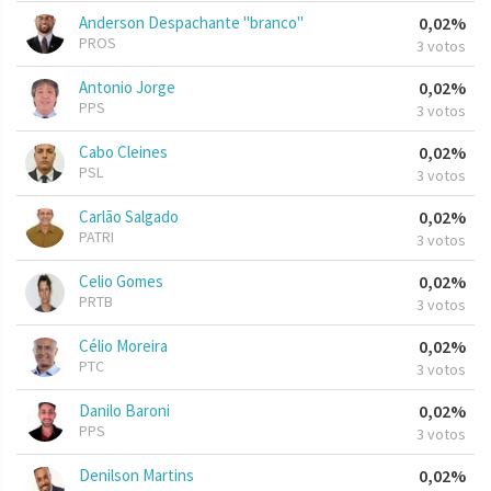
Anderson Despachante "branco"
0,02%
PROS
3 votos
Antonio Jorge
0,02%
PPS
3 votos
Cabo Cleines
0,02%
PSL
3 votos
Carlão Salgado
0,02%
PATRI
3 votos
Celio Gomes
0,02%
PRTB
3 votos
Célio Moreira
0,02%
PTC
3 votos
Danilo Baroni
0,02%
PPS
3 votos
Denilson Martins
0,02%