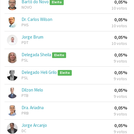
Bartô do Novo
0,05%
Eleito
NOVO
10 votos
Dr. Carlos Wilson
0,05%
PHS
10 votos
Jorge Brum
0,05%
PDT
10 votos
Delegada Sheila
0,05%
Eleito
PSL
9 votos
Delegado Heli Grilo
0,05%
Eleito
PSL
9 votos
Dilzon Melo
0,05%
PTB
9 votos
Dra. Ariadna
0,05%
PRB
9 votos
Jorge Arcanjo
0,05%
DC
9 votos