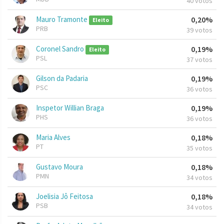
40 votos
Mauro Tramonte
0,20%
Eleito
PRB
39 votos
Coronel Sandro
0,19%
Eleito
PSL
37 votos
Gilson da Padaria
0,19%
PSC
36 votos
Inspetor Willian Braga
0,19%
PHS
36 votos
Maria Alves
0,18%
PT
35 votos
Gustavo Moura
0,18%
PMN
34 votos
Joelisia Jô Feitosa
0,18%
PSB
34 votos