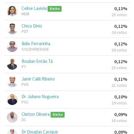
Celise Laviola
0,13%
Eleito
MDB
25 votos
Chico Diniz
0,12%
PDT
24 votos
Ilidio Ferrarinha
0,12%
SOLIDARIEDADE
24 votos
Roulian Então Tá
0,12%
PT
23 votos
Jamir Calili Ribeiro
0,11%
PHS
21 votos
Dr. Juliano Nogueira
0,10%
PSC
19 votos
Cleiton Oliveira
0,09%
Eleito
DC
18 votos
Dr Douglas Cacique
0,09%