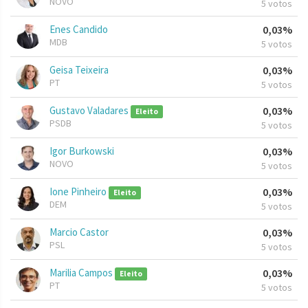
NOVO
5 votos
Enes Candido
0,03%
MDB
5 votos
Geisa Teixeira
0,03%
PT
5 votos
Gustavo Valadares
0,03%
Eleito
PSDB
5 votos
Igor Burkowski
0,03%
NOVO
5 votos
Ione Pinheiro
0,03%
Eleito
DEM
5 votos
Marcio Castor
0,03%
PSL
5 votos
Marilia Campos
0,03%
Eleito
PT
5 votos