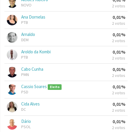
NOVO
2 votos
Ana Dornelas
0,01%
PTB
2 votos
Arnaldo
0,01%
DEM
2 votos
Aroldo da Kombi
0,01%
PTB
2 votos
Cabo Cunha
0,01%
PMN
2 votos
Cassio Soares
0,01%
Eleito
PSD
2 votos
Cida Alves
0,01%
DC
2 votos
Dário
0,01%
PSOL
2 votos