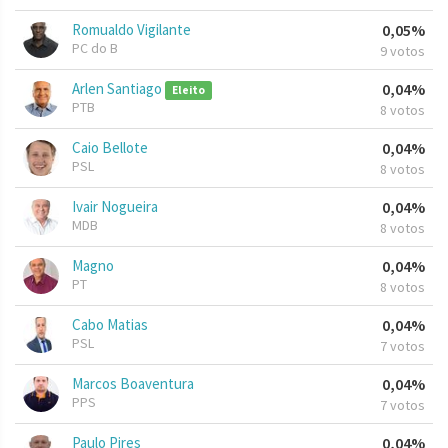
Romualdo Vigilante
0,05%
PC do B
9 votos
Arlen Santiago
0,04%
Eleito
PTB
8 votos
Caio Bellote
0,04%
PSL
8 votos
Ivair Nogueira
0,04%
MDB
8 votos
Magno
0,04%
PT
8 votos
Cabo Matias
0,04%
PSL
7 votos
Marcos Boaventura
0,04%
PPS
7 votos
Paulo Pires
0,04%