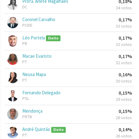
Profa. Arlete Magalhães
0,18%
DC
34 votos
Coronel Carvalho
0,17%
PODE
33 votos
Léo Portela
0,17%
Eleito
PR
32 votos
Macae Evaristo
0,17%
PT
32 votos
Neusa Mapa
0,16%
PT
30 votos
Fernando Delegado
0,15%
PSL
29 votos
Mendonça
0,15%
PRTB
28 votos
André Quintão
0,14%
Eleito
PT
26 votos