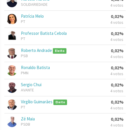
SOLIDARIEDADE
4 votos
Patrícia Melo
0,02%
PT
4 votos
Professor Batista Cebola
0,02%
PT
4 votos
Roberto Andrade
0,02%
Eleito
PSB
4 votos
Ronaldo Batista
0,02%
PMN
4 votos
Sergio Chui
0,02%
AVANTE
4 votos
Virgílio Guimarães
0,02%
Eleito
PT
4 votos
Zé Maia
0,02%
PSDB
4 votos