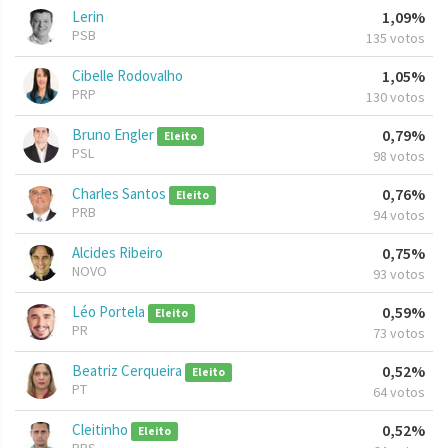
Lerin
1,09%
PSB
135 votos
Cibelle Rodovalho
1,05%
PRP
130 votos
Bruno Engler
0,79%
Eleito
PSL
98 votos
Charles Santos
0,76%
Eleito
PRB
94 votos
Alcides Ribeiro
0,75%
NOVO
93 votos
Léo Portela
0,59%
Eleito
PR
73 votos
Beatriz Cerqueira
0,52%
Eleito
PT
64 votos
Cleitinho
0,52%
Eleito