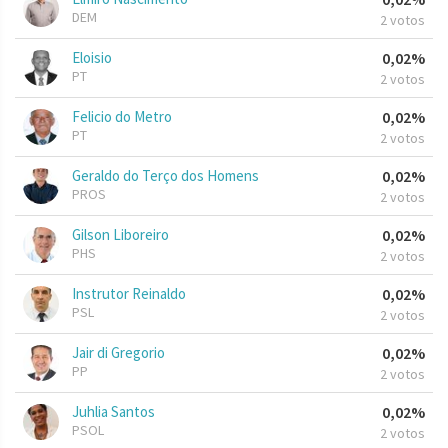
DEM
2 votos
Eloisio
0,02%
PT
2 votos
Felicio do Metro
0,02%
PT
2 votos
Geraldo do Terço dos Homens
0,02%
PROS
2 votos
Gilson Liboreiro
0,02%
PHS
2 votos
Instrutor Reinaldo
0,02%
PSL
2 votos
Jair di Gregorio
0,02%
PP
2 votos
Juhlia Santos
0,02%
PSOL
2 votos