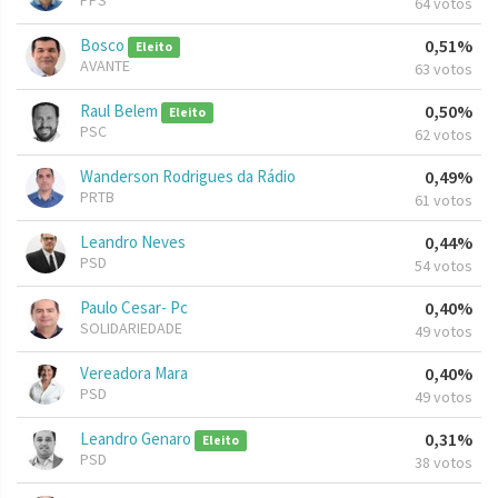
PPS
64 votos
Bosco
0,51%
Eleito
AVANTE
63 votos
Raul Belem
0,50%
Eleito
PSC
62 votos
Wanderson Rodrigues da Rádio
0,49%
PRTB
61 votos
Leandro Neves
0,44%
PSD
54 votos
Paulo Cesar- Pc
0,40%
SOLIDARIEDADE
49 votos
Vereadora Mara
0,40%
PSD
49 votos
Leandro Genaro
0,31%
Eleito
PSD
38 votos