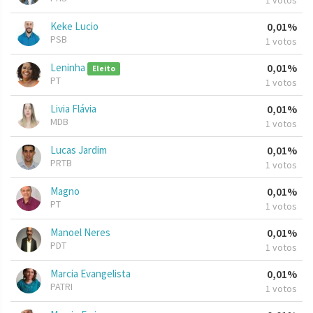
1 votos
Keke Lucio
0,01%
PSB
1 votos
Leninha
0,01%
Eleito
PT
1 votos
Livia Flávia
0,01%
MDB
1 votos
Lucas Jardim
0,01%
PRTB
1 votos
Magno
0,01%
PT
1 votos
Manoel Neres
0,01%
PDT
1 votos
Marcia Evangelista
0,01%
PATRI
1 votos