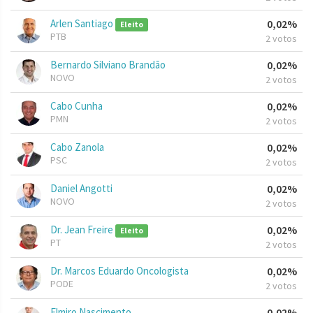
Arlen Santiago
0,02%
Eleito
PTB
2 votos
Bernardo Silviano Brandão
0,02%
NOVO
2 votos
Cabo Cunha
0,02%
PMN
2 votos
Cabo Zanola
0,02%
PSC
2 votos
Daniel Angotti
0,02%
NOVO
2 votos
Dr. Jean Freire
0,02%
Eleito
PT
2 votos
Dr. Marcos Eduardo Oncologista
0,02%
PODE
2 votos
Elmiro Nascimento
0,02%