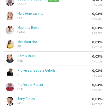
NOVO
4 votos
Marcilene Jacinto
0,03%
PHS
4 votos
Matteus Boffo
0,03%
PATRI
4 votos
Mel Monteiro
0,03%
PP
4 votos
Pérola Brasil
0,03%
PSL
4 votos
Professor Batista Cebola
0,03%
PT
4 votos
Professor Ronan
0,03%
PSB
4 votos
Tony Carlos
0,03%
MDB
4 votos