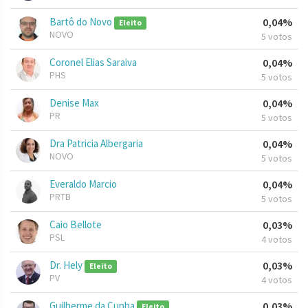
Bartô do Novo
0,04%
Eleito
NOVO
5 votos
Coronel Elias Saraiva
0,04%
PHS
5 votos
Denise Max
0,04%
PR
5 votos
Dra Patricia Albergaria
0,04%
NOVO
5 votos
Everaldo Marcio
0,04%
PRTB
5 votos
Caio Bellote
0,03%
PSL
4 votos
Dr. Hely
0,03%
Eleito
PV
4 votos
Guilherme da Cunha
0,03%
Eleito