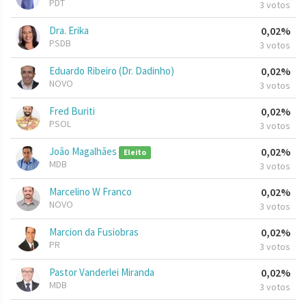
PDT
3 votos
Dra. Erika
0,02%
PSDB
3 votos
Eduardo Ribeiro (Dr. Dadinho)
0,02%
NOVO
3 votos
Fred Buriti
0,02%
PSOL
3 votos
João Magalhães
0,02%
Eleito
MDB
3 votos
Marcelino W Franco
0,02%
NOVO
3 votos
Marcion da Fusiobras
0,02%
PR
3 votos
Pastor Vanderlei Miranda
0,02%
MDB
3 votos