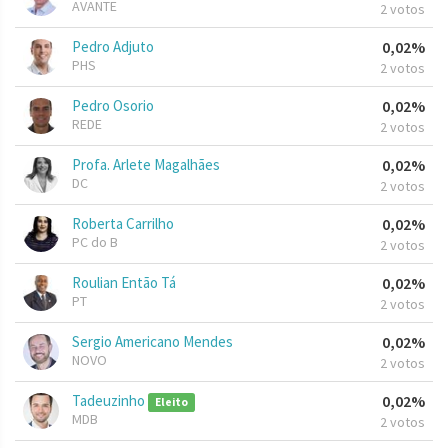
AVANTE
2 votos
Pedro Adjuto
0,02%
PHS
2 votos
Pedro Osorio
0,02%
REDE
2 votos
Profa. Arlete Magalhães
0,02%
DC
2 votos
Roberta Carrilho
0,02%
PC do B
2 votos
Roulian Então Tá
0,02%
PT
2 votos
Sergio Americano Mendes
0,02%
NOVO
2 votos
Tadeuzinho
0,02%
Eleito
MDB
2 votos