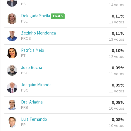
PSL
14 votos
Delegada Sheila
0,11%
Eleito
PSL
13 votos
Zezinho Mendonça
0,11%
PROS
13 votos
Patrícia Melo
0,10%
PT
12 votos
João Rocha
0,09%
PSOL
11 votos
Joaquim Miranda
0,09%
PSC
11 votos
Dra. Ariadna
0,08%
PRB
10 votos
Luiz Fernando
0,08%
PP
10 votos