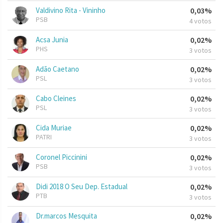
Valdivino Rita - Vininho
0,03%
PSB
4 votos
Acsa Junia
0,02%
PHS
3 votos
Adão Caetano
0,02%
PSL
3 votos
Cabo Cleines
0,02%
PSL
3 votos
Cida Muriae
0,02%
PATRI
3 votos
Coronel Piccinini
0,02%
PSB
3 votos
Didi 2018 O Seu Dep. Estadual
0,02%
PTB
3 votos
Dr.marcos Mesquita
0,02%