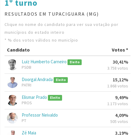
1º turno
RESULTADOS EM TUPACIGUARA (MG)
Clique no nome do candidato para ver sua votação por
municípios do estado inteiro
* % dos votos válidos no município
Candidato
Votos *
Luiz Humberto Carneiro
30,41%
Eleito
PSDB
3.758 votos
Doorgal Andrada
15,12%
Eleito
PATRI
1.868 votos
Elismar Prado
9,49%
Eleito
PROS
1.173 votos
Professor Neivaldo
4,09%
PT
505 votos
Zé Maia
3,19%