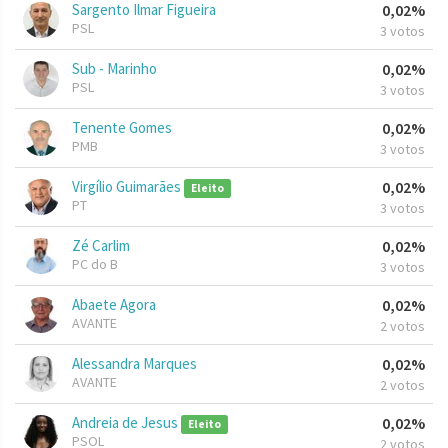
Sargento Ilmar Figueira
0,02%
PSL
3 votos
Sub - Marinho
0,02%
PSL
3 votos
Tenente Gomes
0,02%
PMB
3 votos
Virgílio Guimarães
0,02%
Eleito
PT
3 votos
Zé Carlim
0,02%
PC do B
3 votos
Abaete Agora
0,02%
AVANTE
2 votos
Alessandra Marques
0,02%
AVANTE
2 votos
Andreia de Jesus
0,02%
Eleito
PSOL
2 votos