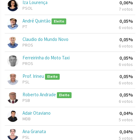
Iza Lourença
0,06%
PSOL
7 votos
André Quintão
0,05%
Eleito
PT
6 votos
Claudio do Mundo Novo
0,05%
PROS
6 votos
Ferreirinha do Moto Taxi
0,05%
PROS
6 votos
Prof. Irineu
0,05%
Eleito
PSL
6 votos
Roberto Andrade
0,05%
Eleito
PSB
6 votos
Adair Otaviano
0,04%
MDB
5 votos
Ana Granata
0,04%
PSL
5 votos