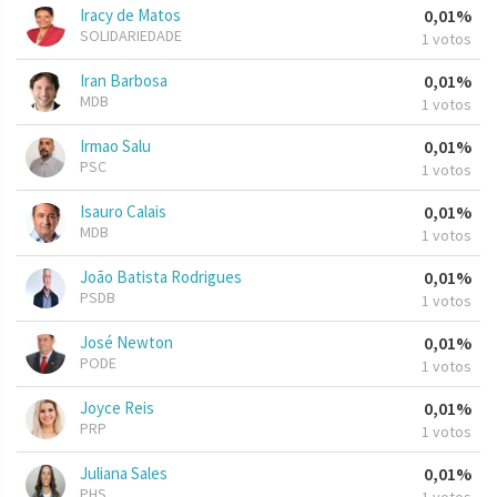
Iracy de Matos
0,01%
SOLIDARIEDADE
1 votos
Iran Barbosa
0,01%
MDB
1 votos
Irmao Salu
0,01%
PSC
1 votos
Isauro Calais
0,01%
MDB
1 votos
João Batista Rodrigues
0,01%
PSDB
1 votos
José Newton
0,01%
PODE
1 votos
Joyce Reis
0,01%
PRP
1 votos
Juliana Sales
0,01%
PHS