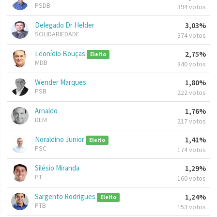
PSDB
394 votos
Delegado Dr Helder
3,03%
SOLIDARIEDADE
374 votos
Leonídio Bouças
2,75%
Eleito
MDB
340 votos
Wender Marques
1,80%
PSB
222 votos
Arnaldo
1,76%
DEM
217 votos
Noraldino Junior
1,41%
Eleito
PSC
174 votos
Silésio Miranda
1,29%
PT
160 votos
Sargento Rodrigues
1,24%
Eleito
PTB
153 votos