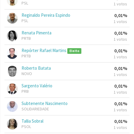
PSL
1 votos
Reginaldo Pereira Espindo
0,01%
PSL
1 votos
Renata Pimenta
0,01%
PRTB
1 votos
Repórter Rafael Martins
0,01%
Eleito
PRTB
1 votos
Roberto Batata
0,01%
NOVO
1 votos
Sargento Valério
0,01%
PRB
1 votos
Subtenente Nascimento
0,01%
SOLIDARIEDADE
1 votos
Tallia Sobral
0,01%
PSOL
1 votos