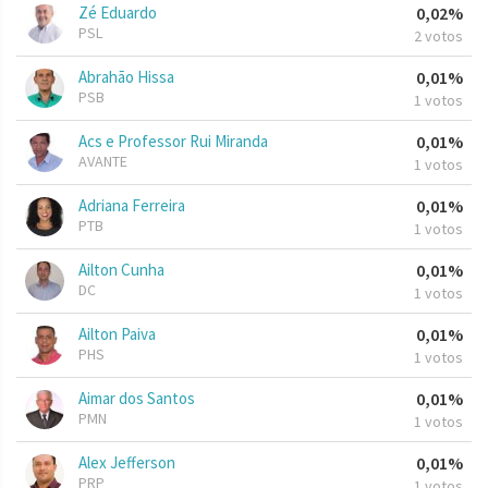
Zé Eduardo
0,02%
PSL
2 votos
Abrahão Hissa
0,01%
PSB
1 votos
Acs e Professor Rui Miranda
0,01%
AVANTE
1 votos
Adriana Ferreira
0,01%
PTB
1 votos
Ailton Cunha
0,01%
DC
1 votos
Ailton Paiva
0,01%
PHS
1 votos
Aimar dos Santos
0,01%
PMN
1 votos
Alex Jefferson
0,01%
PRP
1 votos