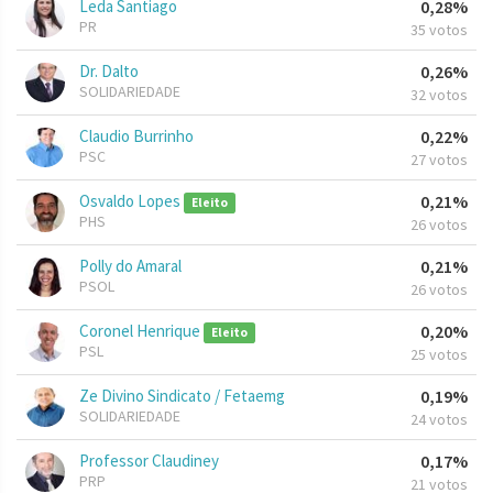
Leda Santiago
0,28%
PR
35 votos
Dr. Dalto
0,26%
SOLIDARIEDADE
32 votos
Claudio Burrinho
0,22%
PSC
27 votos
Osvaldo Lopes
0,21%
Eleito
PHS
26 votos
Polly do Amaral
0,21%
PSOL
26 votos
Coronel Henrique
0,20%
Eleito
PSL
25 votos
Ze Divino Sindicato / Fetaemg
0,19%
SOLIDARIEDADE
24 votos
Professor Claudiney
0,17%
PRP
21 votos