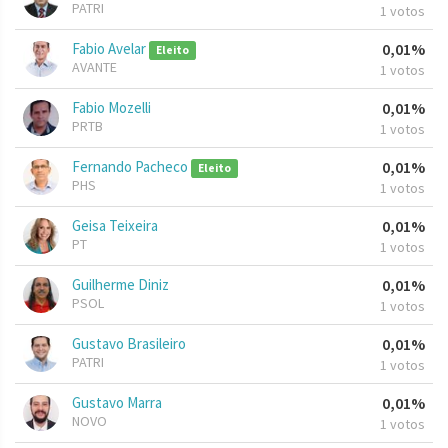
PATRI
1 votos
Fabio Avelar
0,01%
Eleito
AVANTE
1 votos
Fabio Mozelli
0,01%
PRTB
1 votos
Fernando Pacheco
0,01%
Eleito
PHS
1 votos
Geisa Teixeira
0,01%
PT
1 votos
Guilherme Diniz
0,01%
PSOL
1 votos
Gustavo Brasileiro
0,01%
PATRI
1 votos
Gustavo Marra
0,01%
NOVO
1 votos