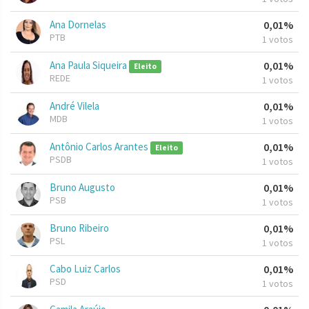
Ana Dornelas
0,01%
PTB
1 votos
Ana Paula Siqueira
0,01%
Eleito
REDE
1 votos
André Vilela
0,01%
MDB
1 votos
Antônio Carlos Arantes
0,01%
Eleito
PSDB
1 votos
Bruno Augusto
0,01%
PSB
1 votos
Bruno Ribeiro
0,01%
PSL
1 votos
Cabo Luiz Carlos
0,01%
PSD
1 votos