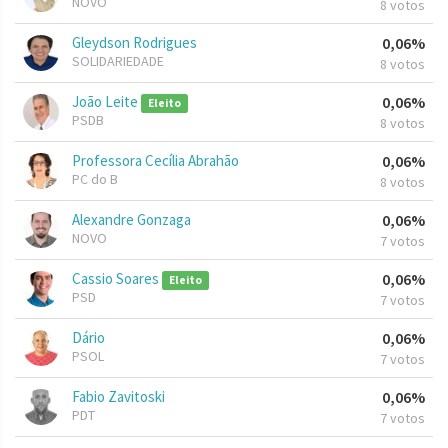
NOVO
8 votos
Gleydson Rodrigues
0,06%
SOLIDARIEDADE
8 votos
João Leite
0,06%
Eleito
PSDB
8 votos
Professora Cecília Abrahão
0,06%
PC do B
8 votos
Alexandre Gonzaga
0,06%
NOVO
7 votos
Cassio Soares
0,06%
Eleito
PSD
7 votos
Dário
0,06%
PSOL
7 votos
Fabio Zavitoski
0,06%
PDT
7 votos