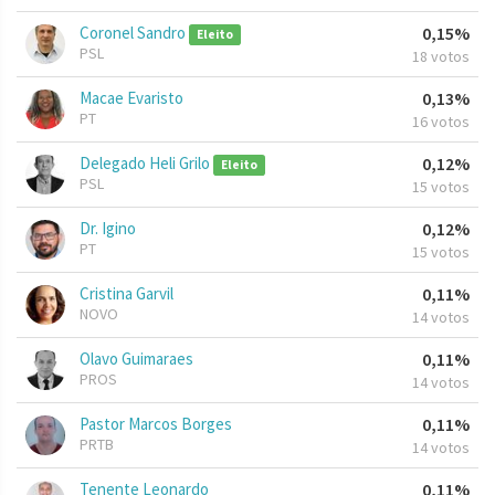
Coronel Sandro
0,15%
Eleito
PSL
18 votos
Macae Evaristo
0,13%
PT
16 votos
Delegado Heli Grilo
0,12%
Eleito
PSL
15 votos
Dr. Igino
0,12%
PT
15 votos
Cristina Garvil
0,11%
NOVO
14 votos
Olavo Guimaraes
0,11%
PROS
14 votos
Pastor Marcos Borges
0,11%
PRTB
14 votos
Tenente Leonardo
0,11%