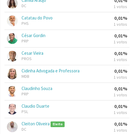
Camila Araújo
0,01%
DC
1 votos
Catatau do Povo
0,01%
PHS
1 votos
César Gordin
0,01%
PRP
1 votos
Cesar Vieira
0,01%
PROS
1 votos
Cidinha Advogada e Professora
0,01%
MDB
1 votos
Claudinho Souza
0,01%
PRP
1 votos
Claudio Duarte
0,01%
PSL
1 votos
Cleiton Oliveira
0,01%
Eleito
DC
1 votos