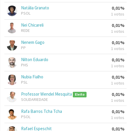
Natália Granato
0,01%
PSOL
1 votos
Nei Chicareli
0,01%
REDE
1 votos
Nenem Gago
0,01%
PP
1 votos
Nilton Eduardo
0,01%
PHS
1 votos
Nubia Fialho
0,01%
PSL
1 votos
Professor Wendel Mesquita
0,01%
Eleito
SOLIDARIEDADE
1 votos
Rafa Barros Tcha Tcha
0,01%
PSOL
1 votos
Rafael Espeschit
0,01%