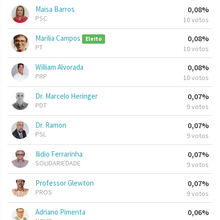
Maisa Barros
0,08%
PSC
10 votos
Marilia Campos
0,08%
Eleito
PT
10 votos
William Alvorada
0,08%
PRP
10 votos
Dr. Marcelo Heringer
0,07%
PDT
9 votos
Dr. Ramon
0,07%
PSL
9 votos
Ilidio Ferrarinha
0,07%
SOLIDARIEDADE
9 votos
Professor Glewton
0,07%
PROS
9 votos
Adriano Pimenta
0,06%