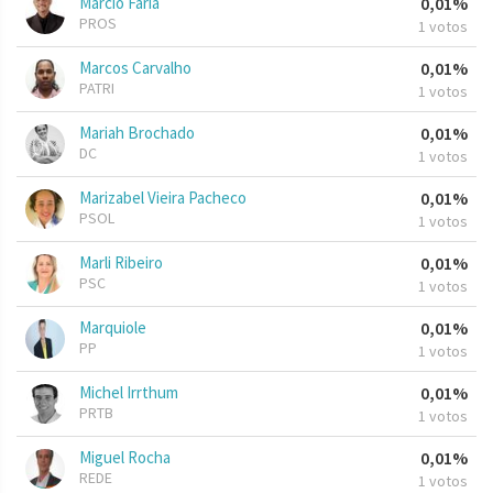
Marcio Faria
0,01%
PROS
1 votos
Marcos Carvalho
0,01%
PATRI
1 votos
Mariah Brochado
0,01%
DC
1 votos
Marizabel Vieira Pacheco
0,01%
PSOL
1 votos
Marli Ribeiro
0,01%
PSC
1 votos
Marquiole
0,01%
PP
1 votos
Michel Irrthum
0,01%
PRTB
1 votos
Miguel Rocha
0,01%
REDE
1 votos