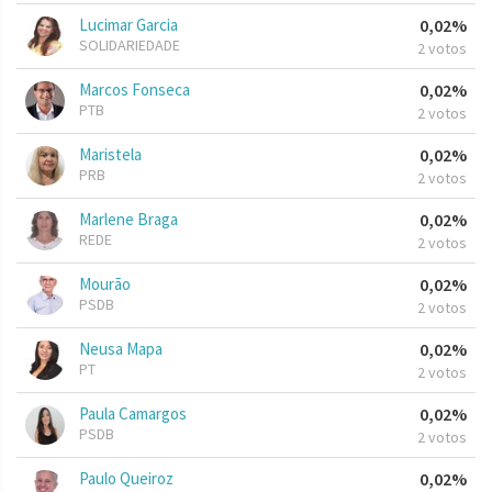
Lucimar Garcia
0,02%
SOLIDARIEDADE
2 votos
Marcos Fonseca
0,02%
PTB
2 votos
Maristela
0,02%
PRB
2 votos
Marlene Braga
0,02%
REDE
2 votos
Mourão
0,02%
PSDB
2 votos
Neusa Mapa
0,02%
PT
2 votos
Paula Camargos
0,02%
PSDB
2 votos
Paulo Queiroz
0,02%