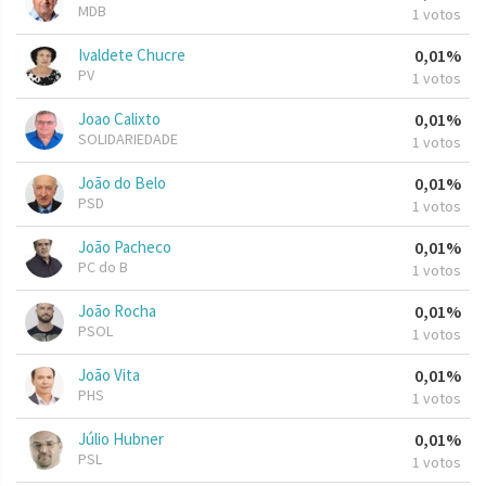
MDB
1 votos
Ivaldete Chucre
0,01%
PV
1 votos
Joao Calixto
0,01%
SOLIDARIEDADE
1 votos
João do Belo
0,01%
PSD
1 votos
João Pacheco
0,01%
PC do B
1 votos
João Rocha
0,01%
PSOL
1 votos
João Vita
0,01%
PHS
1 votos
Júlio Hubner
0,01%
PSL
1 votos