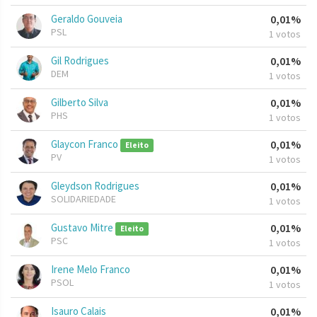
Geraldo Gouveia
0,01%
PSL
1 votos
Gil Rodrigues
0,01%
DEM
1 votos
Gilberto Silva
0,01%
PHS
1 votos
Glaycon Franco
0,01%
Eleito
PV
1 votos
Gleydson Rodrigues
0,01%
SOLIDARIEDADE
1 votos
Gustavo Mitre
0,01%
Eleito
PSC
1 votos
Irene Melo Franco
0,01%
PSOL
1 votos
Isauro Calais
0,01%