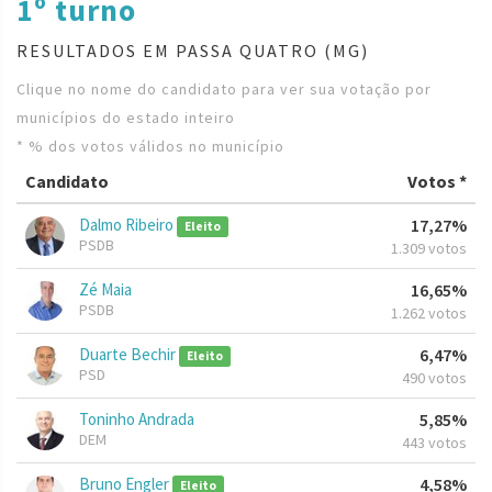
1º turno
RESULTADOS EM PASSA QUATRO (MG)
Clique no nome do candidato para ver sua votação por
municípios do estado inteiro
* % dos votos válidos no município
Candidato
Votos *
Dalmo Ribeiro
17,27%
Eleito
PSDB
1.309 votos
Zé Maia
16,65%
PSDB
1.262 votos
Duarte Bechir
6,47%
Eleito
PSD
490 votos
Toninho Andrada
5,85%
DEM
443 votos
Bruno Engler
4,58%
Eleito