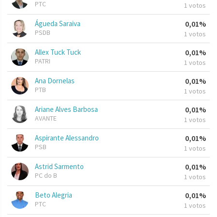
PTC
1 votos
Águeda Saraiva
0,01%
PSDB
1 votos
Allex Tuck Tuck
0,01%
PATRI
1 votos
Ana Dornelas
0,01%
PTB
1 votos
Ariane Alves Barbosa
0,01%
AVANTE
1 votos
Aspirante Alessandro
0,01%
PSB
1 votos
Astrid Sarmento
0,01%
PC do B
1 votos
Beto Alegria
0,01%
PTC
1 votos