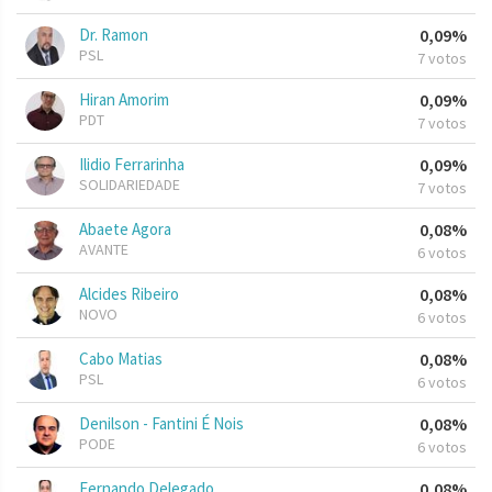
Dr. Ramon
0,09%
PSL
7 votos
Hiran Amorim
0,09%
PDT
7 votos
Ilidio Ferrarinha
0,09%
SOLIDARIEDADE
7 votos
Abaete Agora
0,08%
AVANTE
6 votos
Alcides Ribeiro
0,08%
NOVO
6 votos
Cabo Matias
0,08%
PSL
6 votos
Denilson - Fantini É Nois
0,08%
PODE
6 votos
Fernando Delegado
0,08%