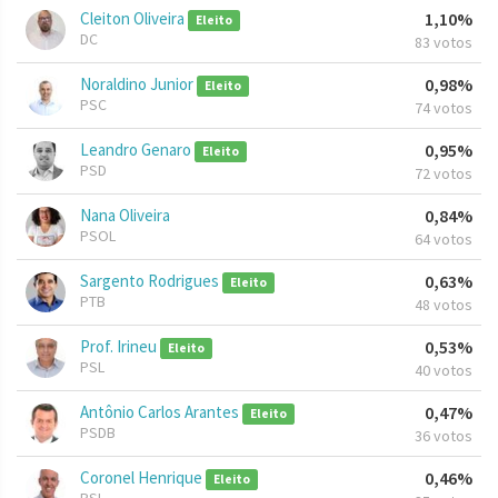
Cleiton Oliveira
1,10%
Eleito
DC
83 votos
Noraldino Junior
0,98%
Eleito
PSC
74 votos
Leandro Genaro
0,95%
Eleito
PSD
72 votos
Nana Oliveira
0,84%
PSOL
64 votos
Sargento Rodrigues
0,63%
Eleito
PTB
48 votos
Prof. Irineu
0,53%
Eleito
PSL
40 votos
Antônio Carlos Arantes
0,47%
Eleito
PSDB
36 votos
Coronel Henrique
0,46%
Eleito