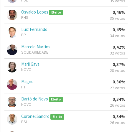
PSL
35 votos
Osvaldo Lopes
0,46%
Eleito
PHS
35 votos
Luiz Fernando
0,45%
PP
34 votos
Marcelo Martins
0,42%
SOLIDARIEDADE
32 votos
Marli Gava
0,37%
NOVO
28 votos
Magno
0,36%
PT
27 votos
Bartô do Novo
0,34%
Eleito
NOVO
26 votos
Coronel Sandro
0,34%
Eleito
PSL
26 votos