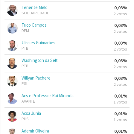
Tenente Melo
0,03%
SOLIDARIEDADE
2 votos
Tuco Campos
0,03%
DEM
2 votos
Ulisses Guimarães
0,03%
PTB
2 votos
Washington da Selt
0,03%
PTB
2 votos
Willyan Pachere
0,03%
PSL
2 votos
Acs e Professor Rui Miranda
0,01%
AVANTE
1 votos
Acsa Junia
0,01%
PHS
1 votos
Ademir Oliveira
0,01%