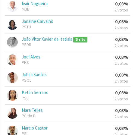
Ivair Nogueira
0,03%
MDB
2 votos
Janaine Carvalho
0,03%
PSTU
2 votos
João Vitor Xavier da Itatiaia
0,03%
Eleito
PSDB
2 votos
Joel Alves
0,03%
PHS
2 votos
Juhlia Santos
0,03%
PSOL
2 votos
Ketlin Serrano
0,03%
PSL
2 votos
Mara Telles
0,03%
PC do B
2 votos
Marcio Castor
0,03%
PSL
2 votos