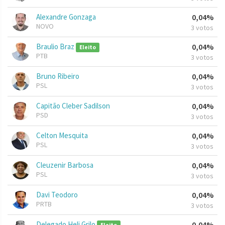
Alexandre Gonzaga
0,04%
NOVO
3 votos
Braulio Braz
0,04%
Eleito
PTB
3 votos
Bruno Ribeiro
0,04%
PSL
3 votos
Capitão Cleber Sadilson
0,04%
PSD
3 votos
Celton Mesquita
0,04%
PSL
3 votos
Cleuzenir Barbosa
0,04%
PSL
3 votos
Davi Teodoro
0,04%
PRTB
3 votos
Delegado Heli Grilo
0,04%