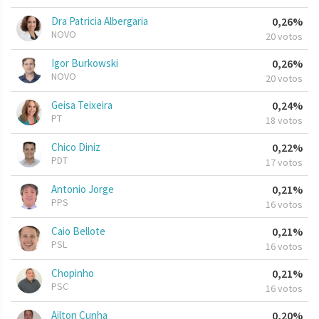
Dra Patricia Albergaria
0,26%
NOVO
20 votos
Igor Burkowski
0,26%
NOVO
20 votos
Geisa Teixeira
0,24%
PT
18 votos
Chico Diniz
0,22%
PDT
17 votos
Antonio Jorge
0,21%
PPS
16 votos
Caio Bellote
0,21%
PSL
16 votos
Chopinho
0,21%
PSC
16 votos
Ailton Cunha
0,20%