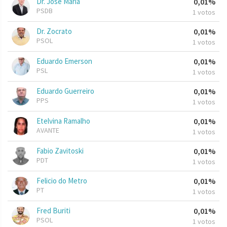
Dr. José Maria
0,01%
PSDB
1 votos
Dr. Zocrato
0,01%
PSOL
1 votos
Eduardo Emerson
0,01%
PSL
1 votos
Eduardo Guerreiro
0,01%
PPS
1 votos
Etelvina Ramalho
0,01%
AVANTE
1 votos
Fabio Zavitoski
0,01%
PDT
1 votos
Felicio do Metro
0,01%
PT
1 votos
Fred Buriti
0,01%
PSOL
1 votos