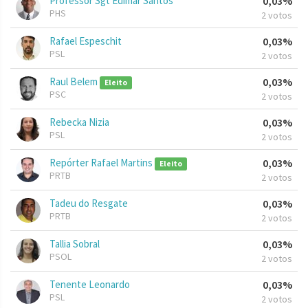
Professor Sgt Edimar Santos
0,03%
PHS
2 votos
Rafael Espeschit
0,03%
PSL
2 votos
Raul Belem
0,03%
Eleito
PSC
2 votos
Rebecka Nizia
0,03%
PSL
2 votos
Repórter Rafael Martins
0,03%
Eleito
PRTB
2 votos
Tadeu do Resgate
0,03%
PRTB
2 votos
Tallia Sobral
0,03%
PSOL
2 votos
Tenente Leonardo
0,03%
PSL
2 votos