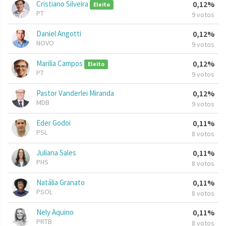
Cristiano Silveira
0,12%
Eleito
PT
9 votos
Daniel Angotti
0,12%
NOVO
9 votos
Marilia Campos
0,12%
Eleito
PT
9 votos
Pastor Vanderlei Miranda
0,12%
MDB
9 votos
Eder Godoi
0,11%
PSL
8 votos
Juliana Sales
0,11%
PHS
8 votos
Natália Granato
0,11%
PSOL
8 votos
Nely Aquino
0,11%
PRTB
8 votos