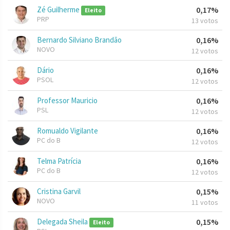
Zé Guilherme
0,17%
Eleito
PRP
13 votos
Bernardo Silviano Brandão
0,16%
NOVO
12 votos
Dário
0,16%
PSOL
12 votos
Professor Mauricio
0,16%
PSL
12 votos
Romualdo Vigilante
0,16%
PC do B
12 votos
Telma Patrícia
0,16%
PC do B
12 votos
Cristina Garvil
0,15%
NOVO
11 votos
Delegada Sheila
0,15%
Eleito