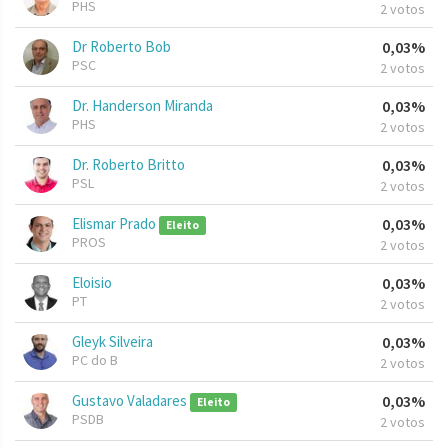
PHS
2 votos
Dr Roberto Bob
0,03%
PSC
2 votos
Dr. Handerson Miranda
0,03%
PHS
2 votos
Dr. Roberto Britto
0,03%
PSL
2 votos
Elismar Prado
0,03%
Eleito
PROS
2 votos
Eloisio
0,03%
PT
2 votos
Gleyk Silveira
0,03%
PC do B
2 votos
Gustavo Valadares
0,03%
Eleito
PSDB
2 votos