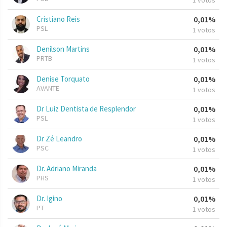
1 votos
Cristiano Reis
0,01%
PSL
1 votos
Denilson Martins
0,01%
PRTB
1 votos
Denise Torquato
0,01%
AVANTE
1 votos
Dr Luiz Dentista de Resplendor
0,01%
PSL
1 votos
Dr Zé Leandro
0,01%
PSC
1 votos
Dr. Adriano Miranda
0,01%
PHS
1 votos
Dr. Igino
0,01%
PT
1 votos