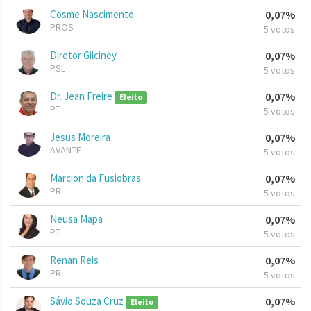
Cosme Nascimento
0,07%
PROS
5 votos
Diretor Gilciney
0,07%
PSL
5 votos
Dr. Jean Freire
0,07%
Eleito
PT
5 votos
Jesus Moreira
0,07%
AVANTE
5 votos
Marcion da Fusiobras
0,07%
PR
5 votos
Neusa Mapa
0,07%
PT
5 votos
Renan Reis
0,07%
PR
5 votos
Sávio Souza Cruz
0,07%
Eleito