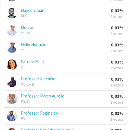
Maycon Juan
0,03%
REDE
2 votos
Mourão
0,03%
PSDB
2 votos
Nélio Nogueira
0,03%
PSL
2 votos
Patrícia Melo
0,03%
PT
2 votos
Professor Idelmino
0,03%
PC do B
2 votos
Professor Marco Aurélio
0,03%
PSOL
2 votos
Professor Reginaldo
0,03%
PV
2 votos