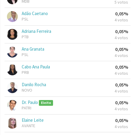
MDB
5 votos
Adão Caetano
0,05%
PSL
4 votos
Adriana Ferreira
0,05%
PTB
4 votos
Ana Granata
0,05%
PSL
4 votos
Cabo Ana Paula
0,05%
PRB
4 votos
Danilo Rocha
0,05%
NOVO
4 votos
Dr. Paulo
0,05%
Eleito
PATRI
4 votos
Elaine Leite
0,05%
AVANTE
4 votos