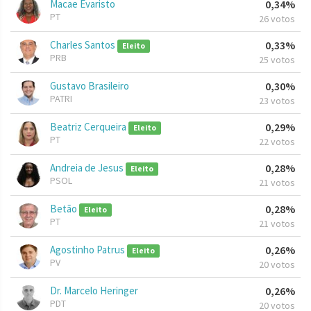
Macae Evaristo
0,34%
PT
26 votos
Charles Santos
0,33%
Eleito
PRB
25 votos
Gustavo Brasileiro
0,30%
PATRI
23 votos
Beatriz Cerqueira
0,29%
Eleito
PT
22 votos
Andreia de Jesus
0,28%
Eleito
PSOL
21 votos
Betão
0,28%
Eleito
PT
21 votos
Agostinho Patrus
0,26%
Eleito
PV
20 votos
Dr. Marcelo Heringer
0,26%
PDT
20 votos