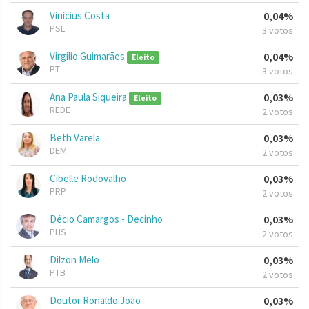
Vinicius Costa
0,04%
PSL
3 votos
Virgílio Guimarães
0,04%
Eleito
PT
3 votos
Ana Paula Siqueira
0,03%
Eleito
REDE
2 votos
Beth Varela
0,03%
DEM
2 votos
Cibelle Rodovalho
0,03%
PRP
2 votos
Décio Camargos - Decinho
0,03%
PHS
2 votos
Dilzon Melo
0,03%
PTB
2 votos
Doutor Ronaldo João
0,03%