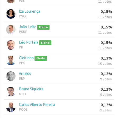
PSL
11 votos
Iza Lourença
0,15%
PSOL
11 votos
João Leite
0,15%
Eleito
PSDB
11 votos
Léo Portela
0,15%
Eleito
PR
11 votos
Cleitinho
0,13%
Eleito
PPS
10 votos
Arnaldo
0,12%
DEM
9 votos
Bruno Siqueira
0,12%
MDB
9 votos
Carlos Alberto Pereira
0,12%
PODE
9 votos