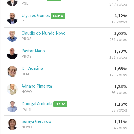
PSL
347 votos
Ulysses Gomes
4,12%
Eleito
PT
312 votos
Claudio do Mundo Novo
3,05%
PROS
231 votos
Pastor Mario
1,73%
PROS
131 votos
Dr. Vismário
1,68%
DEM
127 votos
Adriano Pimenta
1,23%
NOVO
93 votos
Doorgal Andrada
1,16%
Eleito
PATRI
88 votos
Soraya Gervásio
1,11%
NOVO
84 votos