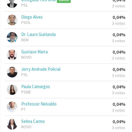
Eleito
PSL
3 votos
Diego Alves
0,04%
PSOL
3 votos
Dr. Lauro Guirlanda
0,04%
DEM
3 votos
Gustavo Marra
0,04%
NOVO
3 votos
Jerry Andrade Policial
0,04%
PSL
3 votos
Paula Camargos
0,04%
PSDB
3 votos
Professor Neivaldo
0,04%
PT
3 votos
Selma Carmo
0,04%
NOVO
3 votos