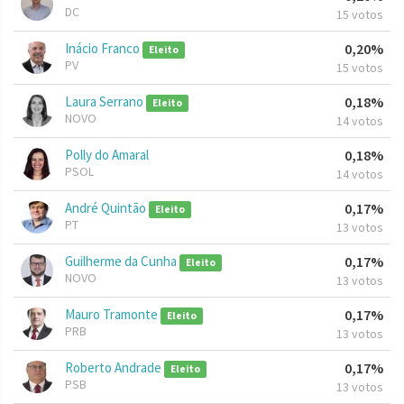
DC
15 votos
Inácio Franco
0,20%
Eleito
PV
15 votos
Laura Serrano
0,18%
Eleito
NOVO
14 votos
Polly do Amaral
0,18%
PSOL
14 votos
André Quintão
0,17%
Eleito
PT
13 votos
Guilherme da Cunha
0,17%
Eleito
NOVO
13 votos
Mauro Tramonte
0,17%
Eleito
PRB
13 votos
Roberto Andrade
0,17%
Eleito
PSB
13 votos