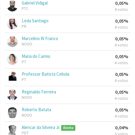
Gabriel Vidigal
0,05%
PTC
4 votos
Leda Santiago
0,05%
PR
4 votos
Marcelino W Franco
0,05%
NOVO
4 votos
Maria do Carmo
0,05%
PT
4 votos
Professor Batista Cebola
0,05%
PT
4 votos
Reginaldo Ferreira
0,05%
NOVO
4 votos
Roberto Batata
0,05%
NOVO
4 votos
Alencar da Silveira Jr.
0,04%
Eleito
PDT
3 votos