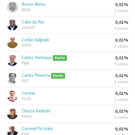
Bruno Abreu
0,01%
REDE
1 votos
Cabo da Paz
0,01%
AVANTE
1 votos
Carlão Salgado
0,01%
PATRI
1 votos
Carlos Henrique
0,01%
Eleito
PRB
1 votos
Carlos Pimenta
0,01%
Eleito
PDT
1 votos
Carone
0,01%
PSOL
1 votos
Cleuza Kadoshi
0,01%
PROS
1 votos
Coronel Piccinini
0,01%
PSB