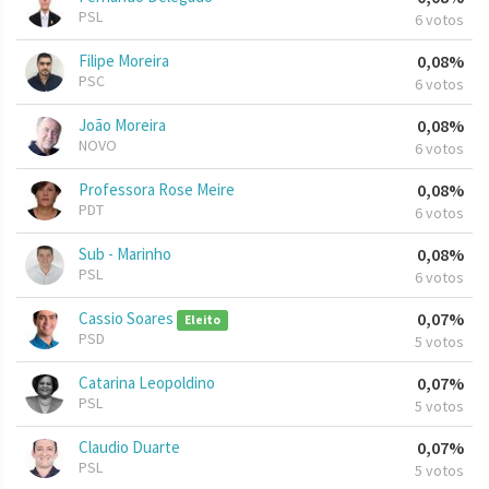
PSL
6 votos
Filipe Moreira
0,08%
PSC
6 votos
João Moreira
0,08%
NOVO
6 votos
Professora Rose Meire
0,08%
PDT
6 votos
Sub - Marinho
0,08%
PSL
6 votos
Cassio Soares
0,07%
Eleito
PSD
5 votos
Catarina Leopoldino
0,07%
PSL
5 votos
Claudio Duarte
0,07%
PSL
5 votos