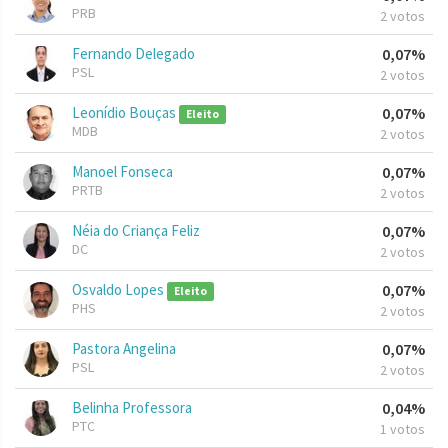
PRB
2 votos
Fernando Delegado
0,07%
PSL
2 votos
Leonídio Bouças
0,07%
Eleito
MDB
2 votos
Manoel Fonseca
0,07%
PRTB
2 votos
Néia do Criança Feliz
0,07%
DC
2 votos
Osvaldo Lopes
0,07%
Eleito
PHS
2 votos
Pastora Angelina
0,07%
PSL
2 votos
Belinha Professora
0,04%
PTC
1 votos