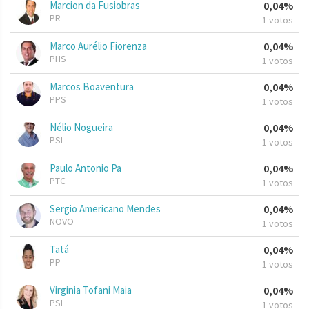
Marcion da Fusiobras
0,04%
PR
1 votos
Marco Aurélio Fiorenza
0,04%
PHS
1 votos
Marcos Boaventura
0,04%
PPS
1 votos
Nélio Nogueira
0,04%
PSL
1 votos
Paulo Antonio Pa
0,04%
PTC
1 votos
Sergio Americano Mendes
0,04%
NOVO
1 votos
Tatá
0,04%
PP
1 votos
Virginia Tofani Maia
0,04%
PSL
1 votos