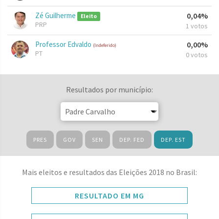
Zé Guilherme
0,04%
Eleito
PRP
1 votos
Professor Edvaldo
0,00%
(Indeferido)
PT
0 votos
Resultados por município:
PRES
GOV
SEN
DEP. FED
DEP. EST
Mais eleitos e resultados das Eleições 2018 no Brasil:
RESULTADO EM MG