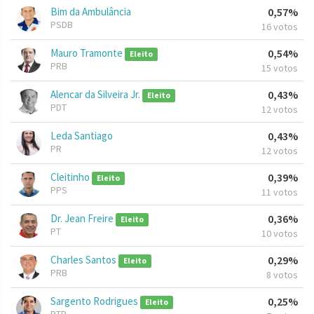
Bim da Ambulância
0,57%
PSDB
16 votos
Mauro Tramonte
0,54%
Eleito
PRB
15 votos
Alencar da Silveira Jr.
0,43%
Eleito
PDT
12 votos
Leda Santiago
0,43%
PR
12 votos
Cleitinho
0,39%
Eleito
PPS
11 votos
Dr. Jean Freire
0,36%
Eleito
PT
10 votos
Charles Santos
0,29%
Eleito
PRB
8 votos
Sargento Rodrigues
0,25%
Eleito