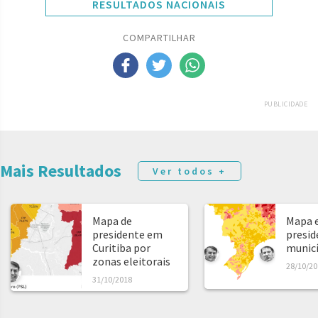
RESULTADOS NACIONAIS
COMPARTILHAR
PUBLICIDADE
Mais Resultados
Ver todos +
Mapa de
Mapa e
presidente em
presid
Curitiba por
municíp
zonas eleitorais
28/10/20
31/10/2018