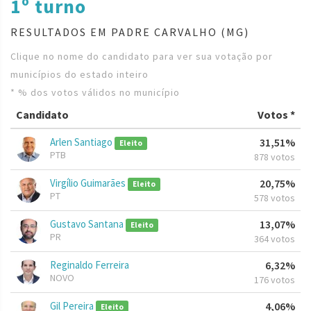
1º turno
RESULTADOS EM PADRE CARVALHO (MG)
Clique no nome do candidato para ver sua votação por
municípios do estado inteiro
* % dos votos válidos no município
Candidato
Votos *
Arlen Santiago
31,51%
Eleito
PTB
878 votos
Virgílio Guimarães
20,75%
Eleito
PT
578 votos
Gustavo Santana
13,07%
Eleito
PR
364 votos
Reginaldo Ferreira
6,32%
NOVO
176 votos
Gil Pereira
4,06%
Eleito