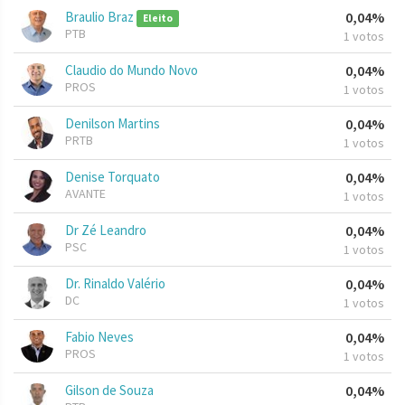
Braulio Braz
0,04%
Eleito
PTB
1 votos
Claudio do Mundo Novo
0,04%
PROS
1 votos
Denilson Martins
0,04%
PRTB
1 votos
Denise Torquato
0,04%
AVANTE
1 votos
Dr Zé Leandro
0,04%
PSC
1 votos
Dr. Rinaldo Valério
0,04%
DC
1 votos
Fabio Neves
0,04%
PROS
1 votos
Gilson de Souza
0,04%