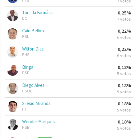
PTB
7 votos
Toni da Farmácia
0,25%
DC
7 votos
Caio Bellote
0,22%
PSL
6 votos
Wilton Dias
0,22%
PHS
6 votos
Binga
0,18%
PSD
5 votos
Diego Alves
0,18%
PSOL
5 votos
Silésio Miranda
0,18%
PT
5 votos
Wender Marques
0,18%
PSB
5 votos