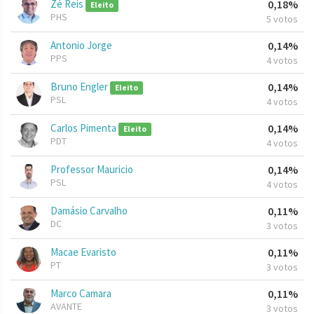
Zé Reis
0,18%
Eleito
PHS
5 votos
Antonio Jorge
0,14%
PPS
4 votos
Bruno Engler
0,14%
Eleito
PSL
4 votos
Carlos Pimenta
0,14%
Eleito
PDT
4 votos
Professor Mauricio
0,14%
PSL
4 votos
Damásio Carvalho
0,11%
DC
3 votos
Macae Evaristo
0,11%
PT
3 votos
Marco Camara
0,11%
AVANTE
3 votos