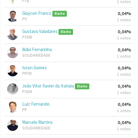
PTB
1 votos
Glaycon Franco
0,04%
Eleito
PV
1 votos
Gustavo Valadares
0,04%
Eleito
PSDB
1 votos
Ilidio Ferrarinha
0,04%
SOLIDARIEDADE
1 votos
Ivson Gomes
0,04%
PRTB
1 votos
João Vitor Xavier da Itatiaia
0,04%
Eleito
PSDB
1 votos
Luiz Fernando
0,04%
PP
1 votos
Marcelo Martins
0,04%
SOLIDARIEDADE
1 votos