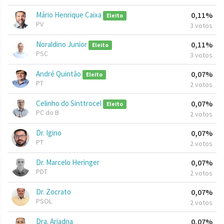
Mário Henrique Caixa
0,11%
Eleito
PV
3 votos
Noraldino Junior
0,11%
Eleito
PSC
3 votos
André Quintão
0,07%
Eleito
PT
2 votos
Celinho do Sinttrocel
0,07%
Eleito
PC do B
2 votos
Dr. Igino
0,07%
PT
2 votos
Dr. Marcelo Heringer
0,07%
PDT
2 votos
Dr. Zocrato
0,07%
PSOL
2 votos
Dra. Ariadna
0,07%