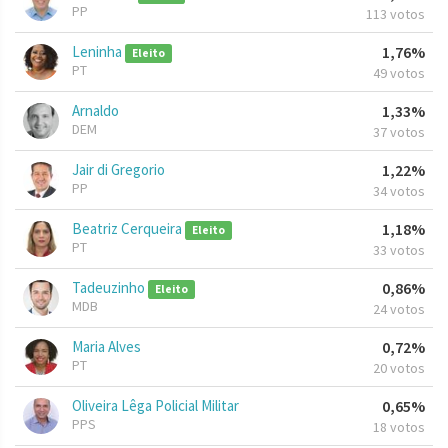
PP
113 votos
Leninha
1,76%
Eleito
PT
49 votos
Arnaldo
1,33%
DEM
37 votos
Jair di Gregorio
1,22%
PP
34 votos
Beatriz Cerqueira
1,18%
Eleito
PT
33 votos
Tadeuzinho
0,86%
Eleito
MDB
24 votos
Maria Alves
0,72%
PT
20 votos
Oliveira Lêga Policial Militar
0,65%
PPS
18 votos