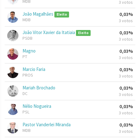
MDB
3 votos
João Magalhães
0,03%
Eleito
MDB
3 votos
João Vitor Xavier da Itatiaia
0,03%
Eleito
PSDB
3 votos
Magno
0,03%
PT
3 votos
Marcio Faria
0,03%
PROS
3 votos
Mariah Brochado
0,03%
DC
3 votos
Nélio Nogueira
0,03%
PSL
3 votos
Pastor Vanderlei Miranda
0,03%
MDB
3 votos