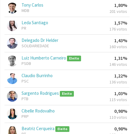
Tony Carlos
1,80%
MDB
201 votos
Leda Santiago
1,57%
PR
176 votos
Delegado Dr Helder
1,43%
SOLIDARIEDADE
160 votos
Luiz Humberto Carneiro
1,31%
Eleito
PSDB
146 votos
Claudio Burrinho
1,22%
PSC
136 votos
Sargento Rodrigues
1,03%
Eleito
PTB
115 votos
Cibelle Rodovalho
0,98%
PRP
110 votos
Beatriz Cerqueira
0,98%
Eleito