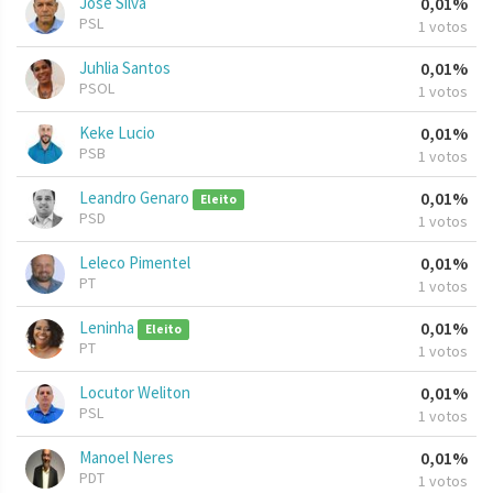
José Silva
0,01%
PSL
1 votos
Juhlia Santos
0,01%
PSOL
1 votos
Keke Lucio
0,01%
PSB
1 votos
Leandro Genaro
0,01%
Eleito
PSD
1 votos
Leleco Pimentel
0,01%
PT
1 votos
Leninha
0,01%
Eleito
PT
1 votos
Locutor Weliton
0,01%
PSL
1 votos
Manoel Neres
0,01%
PDT
1 votos