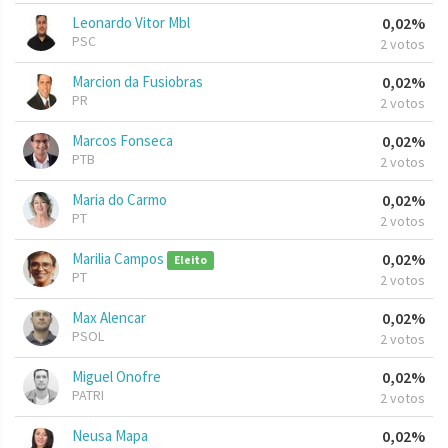
Leonardo Vitor Mbl
0,02%
PSC
2 votos
Marcion da Fusiobras
0,02%
PR
2 votos
Marcos Fonseca
0,02%
PTB
2 votos
Maria do Carmo
0,02%
PT
2 votos
Marilia Campos
0,02%
Eleito
PT
2 votos
Max Alencar
0,02%
PSOL
2 votos
Miguel Onofre
0,02%
PATRI
2 votos
Neusa Mapa
0,02%