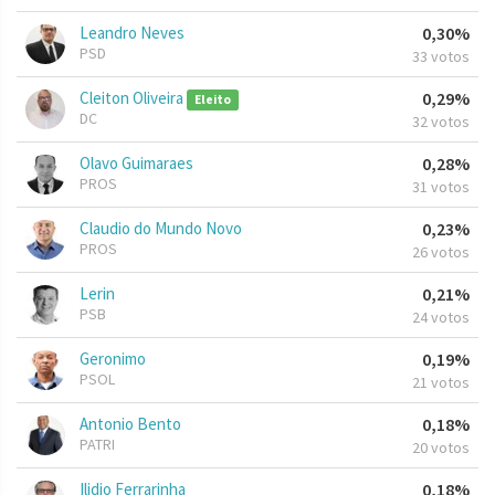
Leandro Neves
0,30%
PSD
33 votos
Cleiton Oliveira
0,29%
Eleito
DC
32 votos
Olavo Guimaraes
0,28%
PROS
31 votos
Claudio do Mundo Novo
0,23%
PROS
26 votos
Lerin
0,21%
PSB
24 votos
Geronimo
0,19%
PSOL
21 votos
Antonio Bento
0,18%
PATRI
20 votos
Ilidio Ferrarinha
0,18%