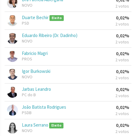
NOVO
2 votos
Duarte Bechir
0,02%
Eleito
PSD
2 votos
Eduardo Ribeiro (Dr. Dadinho)
0,02%
NOVO
2 votos
Fabricio Magri
0,02%
PROS
2 votos
Igor Burkowski
0,02%
NOVO
2 votos
Jarbas Leandro
0,02%
PC do B
2 votos
João Batista Rodrigues
0,02%
PSDB
2 votos
Laura Serrano
0,02%
Eleito
NOVO
2 votos