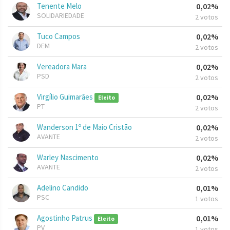
Tenente Melo
0,02%
SOLIDARIEDADE
2 votos
Tuco Campos
0,02%
DEM
2 votos
Vereadora Mara
0,02%
PSD
2 votos
Virgílio Guimarães
0,02%
Eleito
PT
2 votos
Wanderson 1º de Maio Cristão
0,02%
AVANTE
2 votos
Warley Nascimento
0,02%
AVANTE
2 votos
Adelino Candido
0,01%
PSC
1 votos
Agostinho Patrus
0,01%
Eleito
PV
1 votos