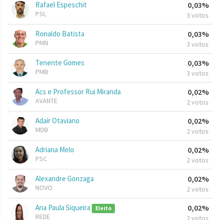
Rafael Espeschit
0,03%
PSL
3 votos
Ronaldo Batista
0,03%
PMN
3 votos
Tenente Gomes
0,03%
PMB
3 votos
Acs e Professor Rui Miranda
0,02%
AVANTE
2 votos
Adair Otaviano
0,02%
MDB
2 votos
Adriana Melo
0,02%
PSC
2 votos
Alexandre Gonzaga
0,02%
NOVO
2 votos
Ana Paula Siqueira
0,02%
Eleito
REDE
2 votos