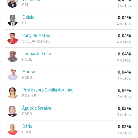
PSL
4 votos
Eloisio
0,04%
PT
4 votos
Iracy de Matos
0,04%
SOLIDARIEDADE
4 votos
Leonardo Leão
0,04%
PODE
4 votos
Mourão
0,04%
PSDB
4 votos
Professora Cecília Abrahão
0,04%
PC do B
4 votos
Águeda Saraiva
0,03%
PSDB
3 votos
Dário
0,03%
PSOL
3 votos