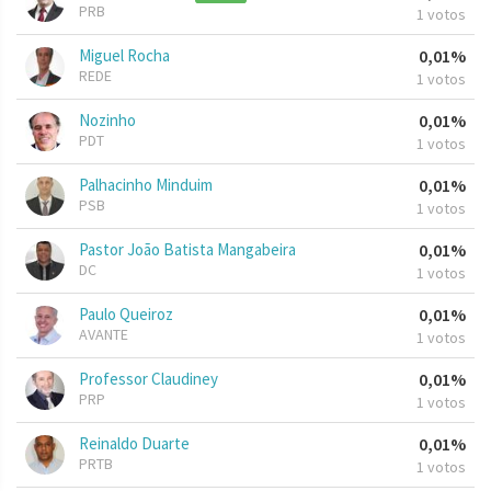
PRB
1 votos
Miguel Rocha
0,01%
REDE
1 votos
Nozinho
0,01%
PDT
1 votos
Palhacinho Minduim
0,01%
PSB
1 votos
Pastor João Batista Mangabeira
0,01%
DC
1 votos
Paulo Queiroz
0,01%
AVANTE
1 votos
Professor Claudiney
0,01%
PRP
1 votos
Reinaldo Duarte
0,01%
PRTB
1 votos