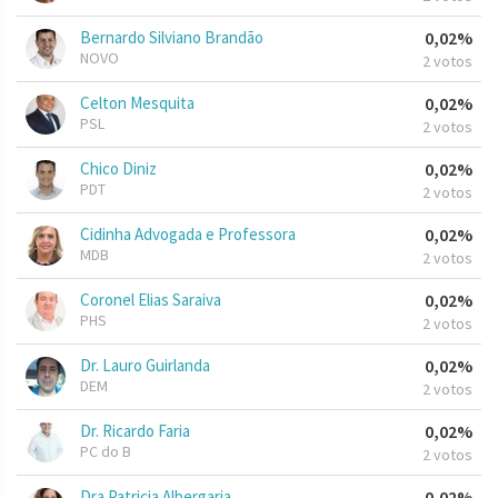
Bernardo Silviano Brandão
0,02%
NOVO
2 votos
Celton Mesquita
0,02%
PSL
2 votos
Chico Diniz
0,02%
PDT
2 votos
Cidinha Advogada e Professora
0,02%
MDB
2 votos
Coronel Elias Saraiva
0,02%
PHS
2 votos
Dr. Lauro Guirlanda
0,02%
DEM
2 votos
Dr. Ricardo Faria
0,02%
PC do B
2 votos
Dra Patricia Albergaria
0,02%