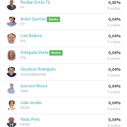
Roulian Então Tá
0,05%
PT
6 votos
André Quintão
0,04%
Eleito
PT
5 votos
Caio Bellote
0,04%
PSL
5 votos
Delegada Sheila
0,04%
Eleito
PSL
5 votos
Gleydson Rodrigues
0,04%
SOLIDARIEDADE
5 votos
Gustavo Moura
0,04%
PMN
5 votos
Lidia Jordão
0,04%
PATRI
5 votos
Paulo Pires
0,04%
PATRI
5 votos