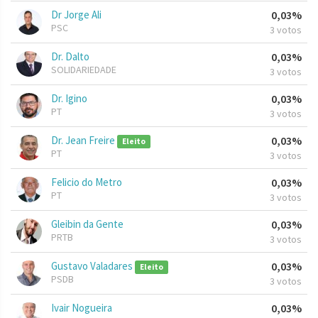
Dr Jorge Ali
0,03%
PSC
3 votos
Dr. Dalto
0,03%
SOLIDARIEDADE
3 votos
Dr. Igino
0,03%
PT
3 votos
Dr. Jean Freire
0,03%
Eleito
PT
3 votos
Felicio do Metro
0,03%
PT
3 votos
Gleibin da Gente
0,03%
PRTB
3 votos
Gustavo Valadares
0,03%
Eleito
PSDB
3 votos
Ivair Nogueira
0,03%