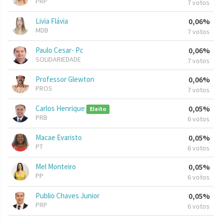
PRP
7 votos
Livia Flávia
0,06%
MDB
7 votos
Paulo Cesar- Pc
0,06%
SOLIDARIEDADE
7 votos
Professor Glewton
0,06%
PROS
7 votos
Carlos Henrique
0,05%
Eleito
PRB
6 votos
Macae Evaristo
0,05%
PT
6 votos
Mel Monteiro
0,05%
PP
6 votos
Publio Chaves Junior
0,05%
PRP
6 votos