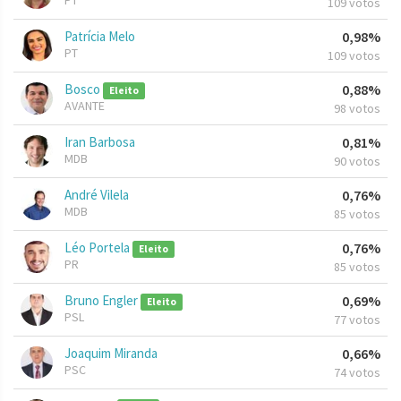
PT
109 votos
Patrícia Melo
0,98%
PT
109 votos
Bosco
0,88%
Eleito
AVANTE
98 votos
Iran Barbosa
0,81%
MDB
90 votos
André Vilela
0,76%
MDB
85 votos
Léo Portela
0,76%
Eleito
PR
85 votos
Bruno Engler
0,69%
Eleito
PSL
77 votos
Joaquim Miranda
0,66%
PSC
74 votos