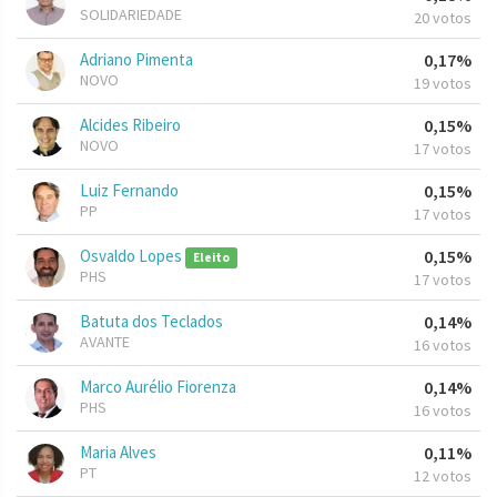
SOLIDARIEDADE
20 votos
Adriano Pimenta
0,17%
NOVO
19 votos
Alcides Ribeiro
0,15%
NOVO
17 votos
Luiz Fernando
0,15%
PP
17 votos
Osvaldo Lopes
0,15%
Eleito
PHS
17 votos
Batuta dos Teclados
0,14%
AVANTE
16 votos
Marco Aurélio Fiorenza
0,14%
PHS
16 votos
Maria Alves
0,11%
PT
12 votos