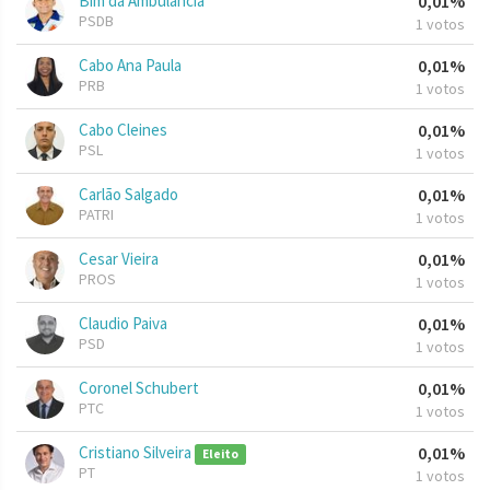
Bim da Ambulância
0,01%
PSDB
1 votos
Cabo Ana Paula
0,01%
PRB
1 votos
Cabo Cleines
0,01%
PSL
1 votos
Carlão Salgado
0,01%
PATRI
1 votos
Cesar Vieira
0,01%
PROS
1 votos
Claudio Paiva
0,01%
PSD
1 votos
Coronel Schubert
0,01%
PTC
1 votos
Cristiano Silveira
0,01%
Eleito
PT
1 votos