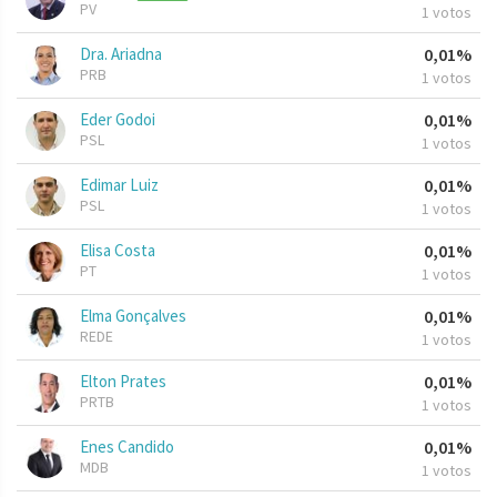
PV
1 votos
Dra. Ariadna
0,01%
PRB
1 votos
Eder Godoi
0,01%
PSL
1 votos
Edimar Luiz
0,01%
PSL
1 votos
Elisa Costa
0,01%
PT
1 votos
Elma Gonçalves
0,01%
REDE
1 votos
Elton Prates
0,01%
PRTB
1 votos
Enes Candido
0,01%
MDB
1 votos