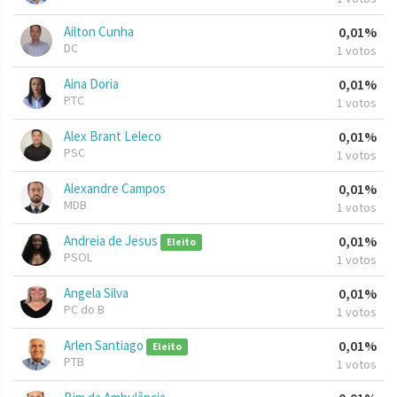
Ailton Cunha
0,01%
DC
1 votos
Aina Doria
0,01%
PTC
1 votos
Alex Brant Leleco
0,01%
PSC
1 votos
Alexandre Campos
0,01%
MDB
1 votos
Andreia de Jesus
0,01%
Eleito
PSOL
1 votos
Angela Silva
0,01%
PC do B
1 votos
Arlen Santiago
0,01%
Eleito
PTB
1 votos