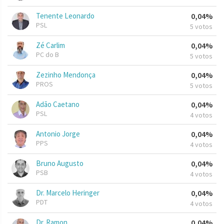
Tenente Leonardo
0,04%
PSL
5 votos
Zé Carlim
0,04%
PC do B
5 votos
Zezinho Mendonça
0,04%
PROS
5 votos
Adão Caetano
0,04%
PSL
4 votos
Antonio Jorge
0,04%
PPS
4 votos
Bruno Augusto
0,04%
PSB
4 votos
Dr. Marcelo Heringer
0,04%
PDT
4 votos
Dr. Ramon
0,04%