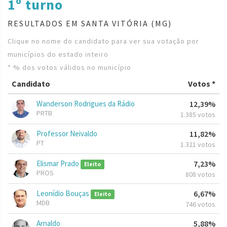
1º turno
RESULTADOS EM SANTA VITÓRIA (MG)
Clique no nome do candidato para ver sua votação por
municípios do estado inteiro
* % dos votos válidos no município
Candidato
Votos *
Wanderson Rodrigues da Rádio
12,39%
PRTB
1.385 votos
Professor Neivaldo
11,82%
PT
1.321 votos
Elismar Prado
7,23%
Eleito
PROS
808 votos
Leonídio Bouças
6,67%
Eleito
MDB
746 votos
Arnaldo
5,88%