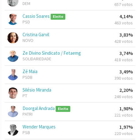
DEM
657 votos
Cassio Soares
4,14%
Eleito
PSD
463 votos
Cristina Garvil
3,83%
NOVO
428 votos
Ze Divino Sindicato / Fetaemg
3,74%
SOLIDARIEDADE
418 votos
Zé Maia
3,49%
PSDB
390 votos
Silésio Miranda
2,20%
PT
246 votos
Doorgal Andrada
1,98%
Eleito
PATRI
221 votos
Wender Marques
1,97%
PSB
220 votos