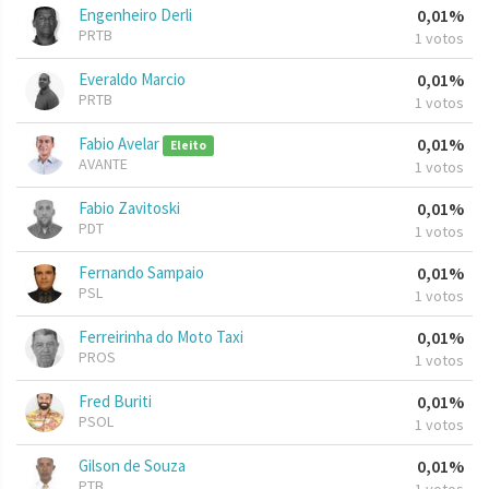
Engenheiro Derli
0,01%
PRTB
1 votos
Everaldo Marcio
0,01%
PRTB
1 votos
Fabio Avelar
0,01%
Eleito
AVANTE
1 votos
Fabio Zavitoski
0,01%
PDT
1 votos
Fernando Sampaio
0,01%
PSL
1 votos
Ferreirinha do Moto Taxi
0,01%
PROS
1 votos
Fred Buriti
0,01%
PSOL
1 votos
Gilson de Souza
0,01%
PTB