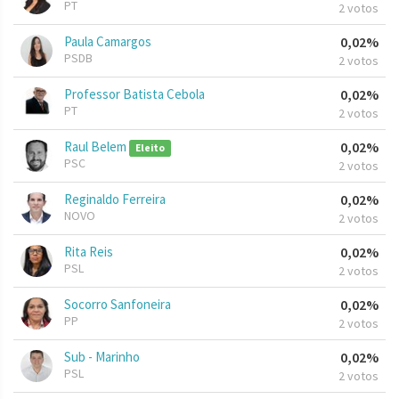
PT
2 votos
Paula Camargos
0,02%
PSDB
2 votos
Professor Batista Cebola
0,02%
PT
2 votos
Raul Belem
0,02%
Eleito
PSC
2 votos
Reginaldo Ferreira
0,02%
NOVO
2 votos
Rita Reis
0,02%
PSL
2 votos
Socorro Sanfoneira
0,02%
PP
2 votos
Sub - Marinho
0,02%
PSL
2 votos