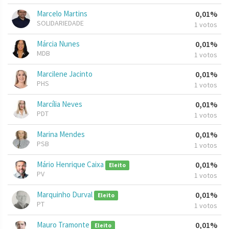
Marcelo Martins
0,01%
SOLIDARIEDADE
1 votos
Márcia Nunes
0,01%
MDB
1 votos
Marcilene Jacinto
0,01%
PHS
1 votos
Marcília Neves
0,01%
PDT
1 votos
Marina Mendes
0,01%
PSB
1 votos
Mário Henrique Caixa
0,01%
Eleito
PV
1 votos
Marquinho Durval
0,01%
Eleito
PT
1 votos
Mauro Tramonte
0,01%
Eleito