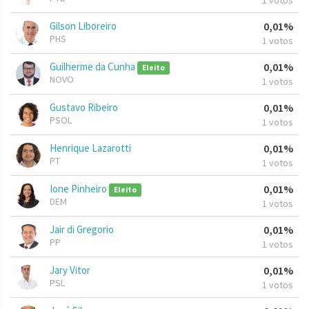
1 votos
Gilson Liboreiro
0,01%
PHS
1 votos
Guilherme da Cunha
0,01%
Eleito
NOVO
1 votos
Gustavo Ribeiro
0,01%
PSOL
1 votos
Henrique Lazarotti
0,01%
PT
1 votos
Ione Pinheiro
0,01%
Eleito
DEM
1 votos
Jair di Gregorio
0,01%
PP
1 votos
Jary Vitor
0,01%
PSL
1 votos