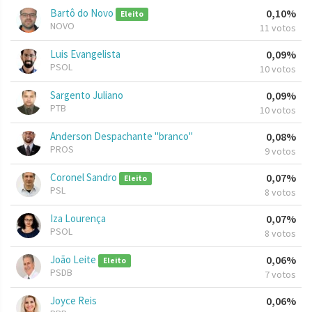
Bartô do Novo
0,10%
Eleito
NOVO
11 votos
Luis Evangelista
0,09%
PSOL
10 votos
Sargento Juliano
0,09%
PTB
10 votos
Anderson Despachante "branco"
0,08%
PROS
9 votos
Coronel Sandro
0,07%
Eleito
PSL
8 votos
Iza Lourença
0,07%
PSOL
8 votos
João Leite
0,06%
Eleito
PSDB
7 votos
Joyce Reis
0,06%