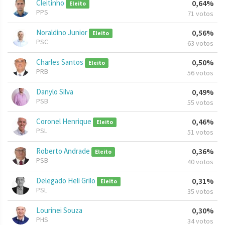
Cleitinho
0,64%
Eleito
PPS
71 votos
Noraldino Junior
0,56%
Eleito
PSC
63 votos
Charles Santos
0,50%
Eleito
PRB
56 votos
Danylo Silva
0,49%
PSB
55 votos
Coronel Henrique
0,46%
Eleito
PSL
51 votos
Roberto Andrade
0,36%
Eleito
PSB
40 votos
Delegado Heli Grilo
0,31%
Eleito
PSL
35 votos
Lourinei Souza
0,30%
PHS
34 votos