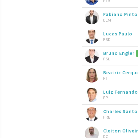
PTB
Fabiano Pinto
DEM
Lucas Paulo
PSD
Bruno Engler
PSL
Beatriz Cerqu
PT
Luiz Fernando
PP
Charles Sant
PRB
Cleiton Olivei
DC