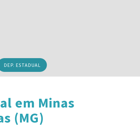
DEP. ESTADUAL
al em Minas
as (MG)