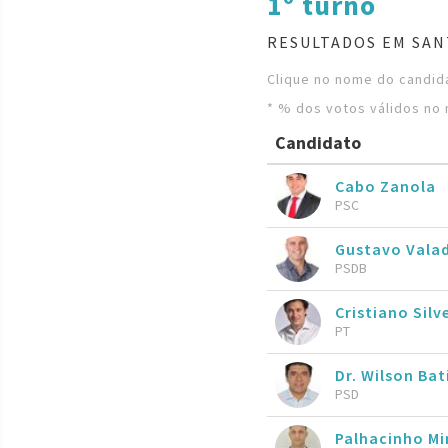
1º turno
RESULTADOS EM SAN
Clique no nome do candida
* % dos votos válidos no 
Candidato
Cabo Zanola
PSC
Gustavo Vala
PSDB
Cristiano Silv
PT
Dr. Wilson Ba
PSD
Palhacinho M