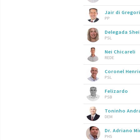
Jair di Gregor
PP
Delegada She
PSL
Nei Chicareli
REDE
Coronel Henr
PSL
Felizardo
PSB
Toninho Andr
DEM
Dr. Adriano M
PHS