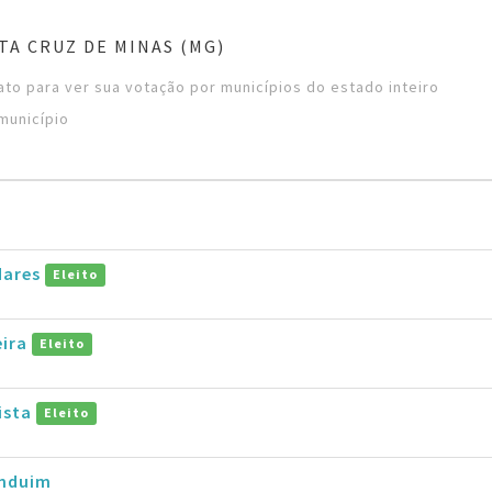
TA CRUZ DE MINAS (MG)
to para ver sua votação por municípios do estado inteiro
município
dares
Eleito
eira
Eleito
tista
Eleito
induim