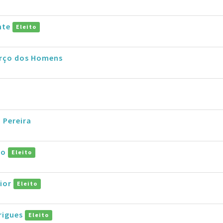
nte
Eleito
erço dos Homens
 Pereira
co
Eleito
nior
Eleito
rigues
Eleito