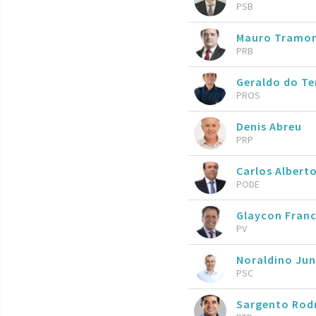
PSB
Mauro Tramo
PRB
Geraldo do T
PROS
Denis Abreu
PRP
Carlos Alberto
PODE
Glaycon Fran
PV
Noraldino Ju
PSC
Sargento Rod