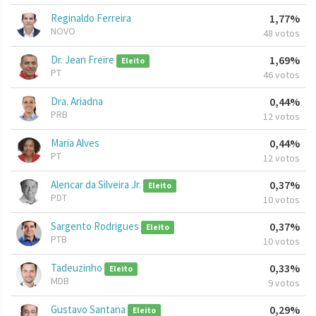
Reginaldo Ferreira
1,77%
NOVO
48 votos
Dr. Jean Freire
1,69%
Eleito
PT
46 votos
Dra. Ariadna
0,44%
PRB
12 votos
Maria Alves
0,44%
PT
12 votos
Alencar da Silveira Jr.
0,37%
Eleito
PDT
10 votos
Sargento Rodrigues
0,37%
Eleito
PTB
10 votos
Tadeuzinho
0,33%
Eleito
MDB
9 votos
Gustavo Santana
0,29%
Eleito