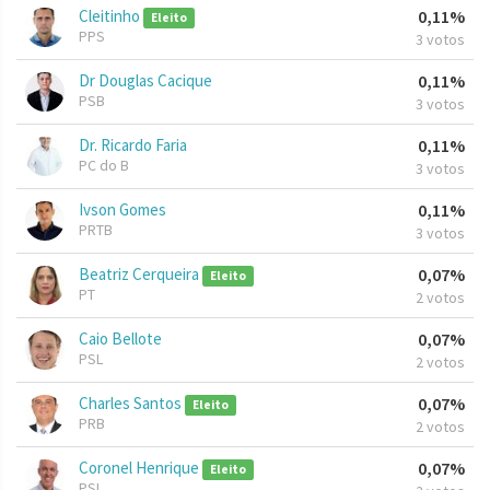
Cleitinho
0,11%
Eleito
PPS
3 votos
Dr Douglas Cacique
0,11%
PSB
3 votos
Dr. Ricardo Faria
0,11%
PC do B
3 votos
Ivson Gomes
0,11%
PRTB
3 votos
Beatriz Cerqueira
0,07%
Eleito
PT
2 votos
Caio Bellote
0,07%
PSL
2 votos
Charles Santos
0,07%
Eleito
PRB
2 votos
Coronel Henrique
0,07%
Eleito
PSL