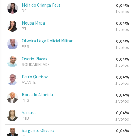
Néia do Criança Feliz
0,04%
DC
1 votos
Neusa Mapa
0,04%
PT
1 votos
Oliveira Lêga Policial Militar
0,04%
PPS
1 votos
Osorio Placas
0,04%
SOLIDARIEDADE
1 votos
Paulo Queiroz
0,04%
AVANTE
1 votos
Ronaldo Almeida
0,04%
PHS
1 votos
Samara
0,04%
PTB
1 votos
Sargento Oliveira
0,04%