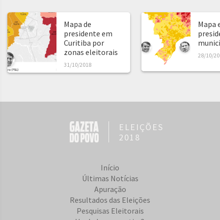
Mapa de
Mapa e
presidente em
presid
Curitiba por
municíp
zonas eleitorais
28/10/20
31/10/2018
ELEIÇÕES
2018
Início
Últimas Notícias
Apuração
Resultados das Eleições
Pesquisas Eleitorais