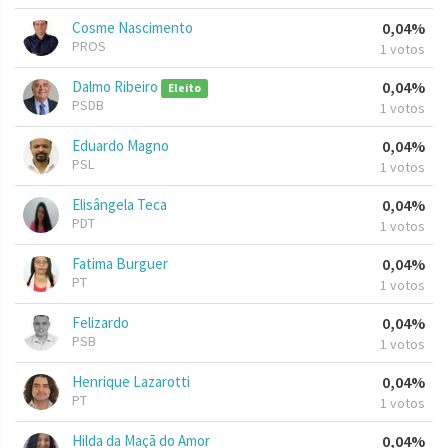
Cosme Nascimento
0,04%
PROS
1 votos
Dalmo Ribeiro
0,04%
Eleito
PSDB
1 votos
Eduardo Magno
0,04%
PSL
1 votos
Elisângela Teca
0,04%
PDT
1 votos
Fatima Burguer
0,04%
PT
1 votos
Felizardo
0,04%
PSB
1 votos
Henrique Lazarotti
0,04%
PT
1 votos
Hilda da Maçã do Amor
0,04%