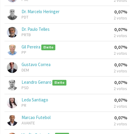
2 votos
Dr. Marcelo Heringer
0,07%
PDT
2 votos
Dr. Paulo Telles
0,07%
PRTB
2 votos
Gil Pereira
0,07%
Eleito
PP
2 votos
Gustavo Correa
0,07%
DEM
2 votos
Leandro Genaro
0,07%
Eleito
PSD
2 votos
Leda Santiago
0,07%
PR
2 votos
Marcao Futebol
0,07%
AVANTE
2 votos