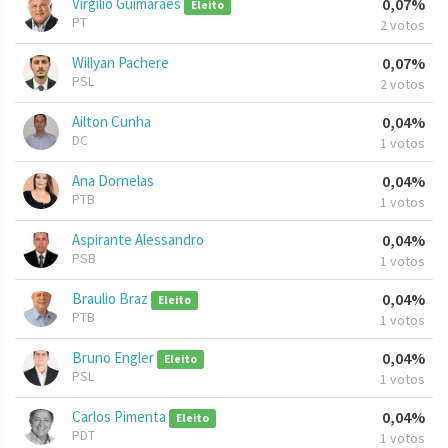
Virgílio Guimarães
0,07%
Eleito
PT
2 votos
Willyan Pachere
0,07%
PSL
2 votos
Ailton Cunha
0,04%
DC
1 votos
Ana Dornelas
0,04%
PTB
1 votos
Aspirante Alessandro
0,04%
PSB
1 votos
Braulio Braz
0,04%
Eleito
PTB
1 votos
Bruno Engler
0,04%
Eleito
PSL
1 votos
Carlos Pimenta
0,04%
Eleito
PDT
1 votos