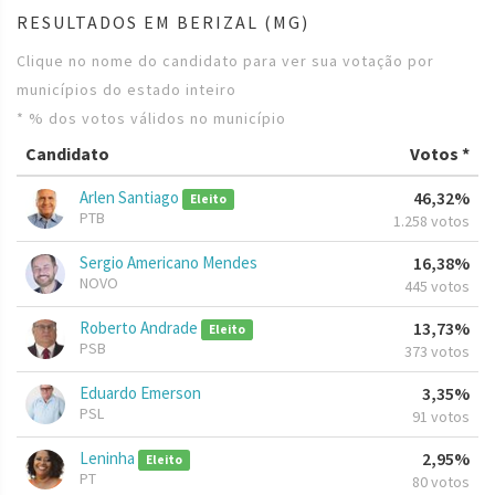
RESULTADOS EM BERIZAL (MG)
Clique no nome do candidato para ver sua votação por
municípios do estado inteiro
* % dos votos válidos no município
Candidato
Votos *
Arlen Santiago
46,32%
Eleito
PTB
1.258 votos
Sergio Americano Mendes
16,38%
NOVO
445 votos
Roberto Andrade
13,73%
Eleito
PSB
373 votos
Eduardo Emerson
3,35%
PSL
91 votos
Leninha
2,95%
Eleito
PT
80 votos