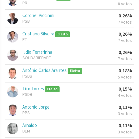
PR
8 votos
Coronel Piccinini
0,26%
PSB
7 votos
Cristiano Silveira
0,26%
Eleito
PT
7 votos
Ilidio Ferrarinha
0,26%
SOLIDARIEDADE
7 votos
Antônio Carlos Arantes
0,18%
Eleito
PSDB
5 votos
Tito Torres
0,15%
Eleito
PSDB
4 votos
Antonio Jorge
0,11%
PPS
3 votos
Arnaldo
0,11%
DEM
3 votos