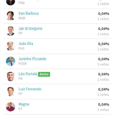
PRB
1 votos
Iran Barbosa
0,04%
MDB
1 votos
Jair di Gregorio
0,04%
PP
1 votos
João Vita
0,04%
PHS
1 votos
Juninho Pizzaiolo
0,04%
PODE
1 votos
Léo Portela
0,04%
Eleito
PR
1 votos
Luiz Fernando
0,04%
PP
1 votos
Magno
0,04%
PT
1 votos