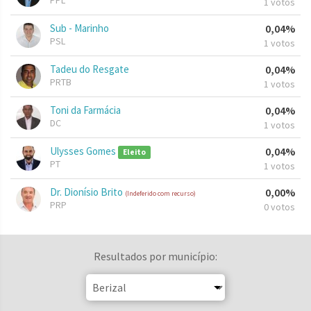
PPL
1 votos
Sub - Marinho
0,04%
PSL
1 votos
Tadeu do Resgate
0,04%
PRTB
1 votos
Toni da Farmácia
0,04%
DC
1 votos
Ulysses Gomes
0,04%
Eleito
PT
1 votos
Dr. Dionísio Brito
0,00%
(Indeferido com recurso)
PRP
0 votos
Resultados por município: