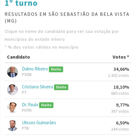
1º turno
RESULTADOS EM SÃO SEBASTIÃO DA BELA VISTA
(MG)
Clique no nome do candidato para ver sua votação por
municípios do estado inteiro
* % dos votos válidos no município
Candidato
Votos *
Dalmo Ribeiro
34,66%
Eleito
PSDB
1.302 votos
Cristiano Silveira
18,10%
Eleito
PT
680 votos
Dr. Paulo
9,77%
Eleito
PATRI
367 votos
Ulisses Guimarães
6,50%
PTB
244 votos