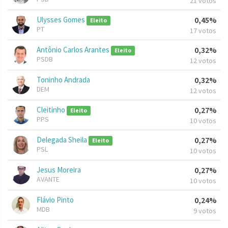
21 votos
Ulysses Gomes
0,45%
Eleito
PT
17 votos
Antônio Carlos Arantes
0,32%
Eleito
PSDB
12 votos
Toninho Andrada
0,32%
DEM
12 votos
Cleitinho
0,27%
Eleito
PPS
10 votos
Delegada Sheila
0,27%
Eleito
PSL
10 votos
Jesus Moreira
0,27%
AVANTE
10 votos
Flávio Pinto
0,24%
MDB
9 votos