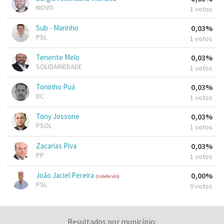
NOVO
1 votos
Sub - Marinho
0,03%
PSL
1 votos
Tenente Melo
0,03%
SOLIDARIEDADE
1 votos
Toninho Puá
0,03%
DC
1 votos
Tony Jossone
0,03%
PSOL
1 votos
Zacarias Piva
0,03%
PP
1 votos
João Jaciel Pereira
0,00%
(Indeferido)
PSL
0 votos
Resultados por município: