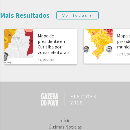
Mais Resultados
Ver todos +
Mapa de
Mapa e
presidente em
presid
Curitiba por
municíp
zonas eleitorais
28/10/20
31/10/2018
ELEIÇÕES
2018
Início
Últimas Notícias