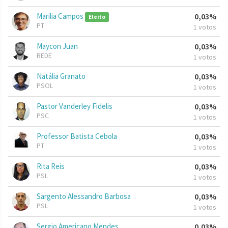
Marilia Campos
0,03%
Eleito
PT
1 votos
Maycon Juan
0,03%
REDE
1 votos
Natália Granato
0,03%
PSOL
1 votos
Pastor Vanderley Fidelis
0,03%
PSC
1 votos
Professor Batista Cebola
0,03%
PT
1 votos
Rita Reis
0,03%
PSL
1 votos
Sargento Alessandro Barbosa
0,03%
PSL
1 votos
Sergio Americano Mendes
0,03%