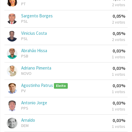
PT
2 votos
Sargento Borges
0,05%
PSL
2 votos
Vinicius Costa
0,05%
PSL
2 votos
Abrahão Hissa
0,03%
PSB
1 votos
Adriano Pimenta
0,03%
NOVO
1 votos
Agostinho Patrus
0,03%
Eleito
PV
1 votos
Antonio Jorge
0,03%
PPS
1 votos
Arnaldo
0,03%
DEM
1 votos