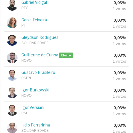
Gabriel Vidigal
0,03%
PTC
1 votos
Geisa Teixeira
0,03%
PT
1 votos
Gleydson Rodrigues
0,03%
SOLIDARIEDADE
1 votos
Guilherme da Cunha
0,03%
Eleito
NOVO
1 votos
Gustavo Brasileiro
0,03%
PATRI
1 votos
Igor Burkowski
0,03%
NOVO
1 votos
Igor Versiani
0,03%
PSB
1 votos
Ilidio Ferrarinha
0,03%
SOLIDARIEDADE
1 votos