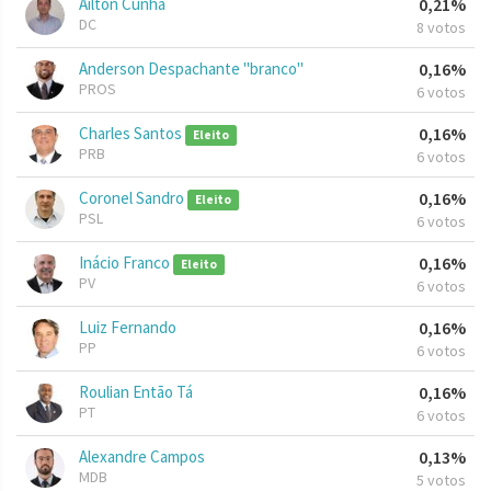
Ailton Cunha
0,21%
DC
8 votos
Anderson Despachante "branco"
0,16%
PROS
6 votos
Charles Santos
0,16%
Eleito
PRB
6 votos
Coronel Sandro
0,16%
Eleito
PSL
6 votos
Inácio Franco
0,16%
Eleito
PV
6 votos
Luiz Fernando
0,16%
PP
6 votos
Roulian Então Tá
0,16%
PT
6 votos
Alexandre Campos
0,13%
MDB
5 votos