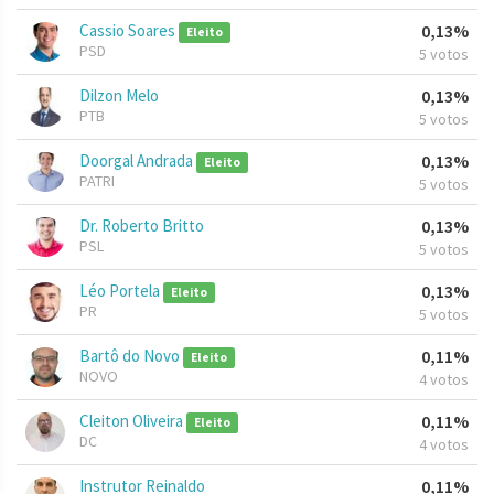
Cassio Soares
0,13%
Eleito
PSD
5 votos
Dilzon Melo
0,13%
PTB
5 votos
Doorgal Andrada
0,13%
Eleito
PATRI
5 votos
Dr. Roberto Britto
0,13%
PSL
5 votos
Léo Portela
0,13%
Eleito
PR
5 votos
Bartô do Novo
0,11%
Eleito
NOVO
4 votos
Cleiton Oliveira
0,11%
Eleito
DC
4 votos
Instrutor Reinaldo
0,11%