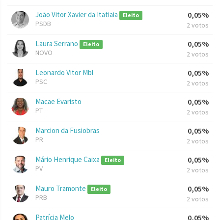
João Vitor Xavier da Itatiaia
0,05%
Eleito
PSDB
2 votos
Laura Serrano
0,05%
Eleito
NOVO
2 votos
Leonardo Vitor Mbl
0,05%
PSC
2 votos
Macae Evaristo
0,05%
PT
2 votos
Marcion da Fusiobras
0,05%
PR
2 votos
Mário Henrique Caixa
0,05%
Eleito
PV
2 votos
Mauro Tramonte
0,05%
Eleito
PRB
2 votos
Patrícia Melo
0,05%