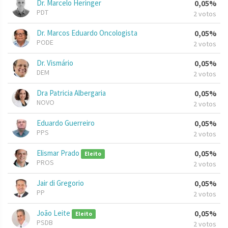
Dr. Marcelo Heringer
0,05%
PDT
2 votos
Dr. Marcos Eduardo Oncologista
0,05%
PODE
2 votos
Dr. Vismário
0,05%
DEM
2 votos
Dra Patricia Albergaria
0,05%
NOVO
2 votos
Eduardo Guerreiro
0,05%
PPS
2 votos
Elismar Prado
0,05%
Eleito
PROS
2 votos
Jair di Gregorio
0,05%
PP
2 votos
João Leite
0,05%
Eleito
PSDB
2 votos