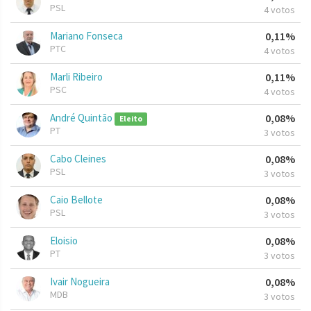
PSL
4 votos
Mariano Fonseca
0,11%
PTC
4 votos
Marli Ribeiro
0,11%
PSC
4 votos
André Quintão
0,08%
Eleito
PT
3 votos
Cabo Cleines
0,08%
PSL
3 votos
Caio Bellote
0,08%
PSL
3 votos
Eloisio
0,08%
PT
3 votos
Ivair Nogueira
0,08%
MDB
3 votos