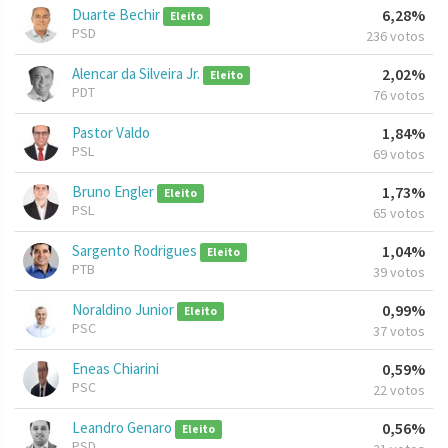
Duarte Bechir
6,28%
Eleito
PSD
236 votos
Alencar da Silveira Jr.
2,02%
Eleito
PDT
76 votos
Pastor Valdo
1,84%
PSL
69 votos
Bruno Engler
1,73%
Eleito
PSL
65 votos
Sargento Rodrigues
1,04%
Eleito
PTB
39 votos
Noraldino Junior
0,99%
Eleito
PSC
37 votos
Eneas Chiarini
0,59%
PSC
22 votos
Leandro Genaro
0,56%
Eleito
PSD