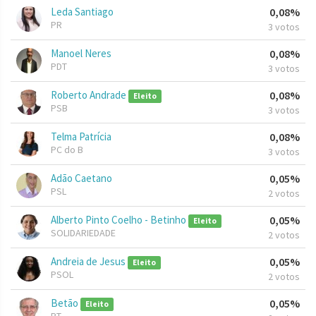
Leda Santiago
0,08%
PR
3 votos
Manoel Neres
0,08%
PDT
3 votos
Roberto Andrade
0,08%
Eleito
PSB
3 votos
Telma Patrícia
0,08%
PC do B
3 votos
Adão Caetano
0,05%
PSL
2 votos
Alberto Pinto Coelho - Betinho
0,05%
Eleito
SOLIDARIEDADE
2 votos
Andreia de Jesus
0,05%
Eleito
PSOL
2 votos
Betão
0,05%
Eleito