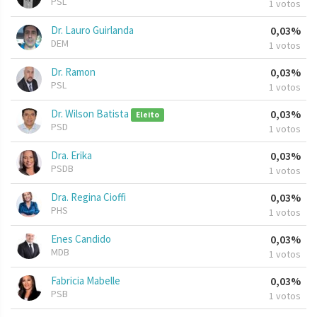
PSL
1 votos
Dr. Lauro Guirlanda
0,03%
DEM
1 votos
Dr. Ramon
0,03%
PSL
1 votos
Dr. Wilson Batista
0,03%
Eleito
PSD
1 votos
Dra. Erika
0,03%
PSDB
1 votos
Dra. Regina Cioffi
0,03%
PHS
1 votos
Enes Candido
0,03%
MDB
1 votos
Fabricia Mabelle
0,03%
PSB
1 votos