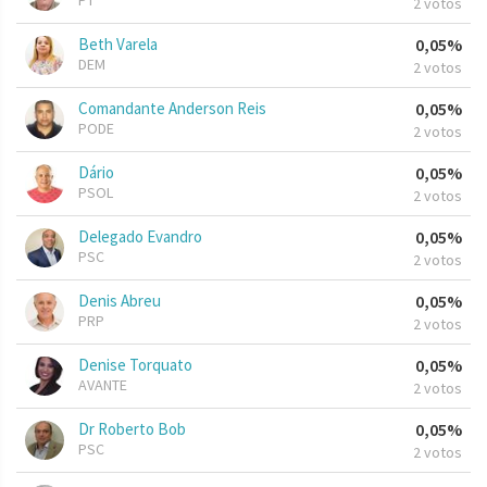
PT
2 votos
Beth Varela
0,05%
DEM
2 votos
Comandante Anderson Reis
0,05%
PODE
2 votos
Dário
0,05%
PSOL
2 votos
Delegado Evandro
0,05%
PSC
2 votos
Denis Abreu
0,05%
PRP
2 votos
Denise Torquato
0,05%
AVANTE
2 votos
Dr Roberto Bob
0,05%
PSC
2 votos