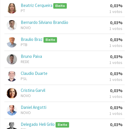
Beatriz Cerqueira
0,03%
Eleito
PT
1 votos
Bernardo Silviano Brandão
0,03%
NOVO
1 votos
Braulio Braz
0,03%
Eleito
PTB
1 votos
Bruno Paiva
0,03%
REDE
1 votos
Claudio Duarte
0,03%
PSL
1 votos
Cristina Garvil
0,03%
NOVO
1 votos
Daniel Angotti
0,03%
NOVO
1 votos
Delegado Heli Grilo
0,03%
Eleito