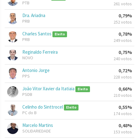
PTB
261 votos
Dra. Ariadna
0,79%
PRB
252 votos
Charles Santos
0,78%
Eleito
PRB
249 votos
Reginaldo Ferreira
0,75%
NOVO
240 votos
Antonio Jorge
0,72%
PPS
228 votos
João Vitor Xavier da Itatiaia
0,66%
Eleito
PSDB
210 votos
Celinho do Sinttrocel
0,55%
Eleito
PC do B
174 votos
Marcelo Martins
0,48%
SOLIDARIEDADE
153 votos