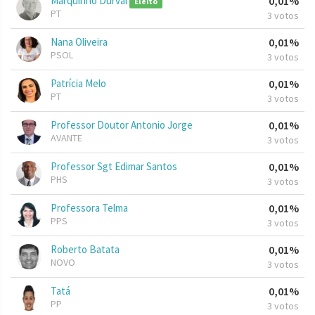
Marquinho Durval
0,01%
Eleito
PT
3 votos
Nana Oliveira
0,01%
PSOL
3 votos
Patrícia Melo
0,01%
PT
3 votos
Professor Doutor Antonio Jorge
0,01%
AVANTE
3 votos
Professor Sgt Edimar Santos
0,01%
PHS
3 votos
Professora Telma
0,01%
PPS
3 votos
Roberto Batata
0,01%
NOVO
3 votos
Tatá
0,01%
PP
3 votos