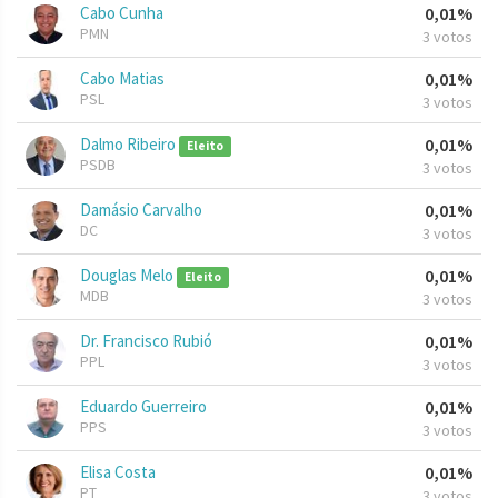
Cabo Cunha
0,01%
PMN
3 votos
Cabo Matias
0,01%
PSL
3 votos
Dalmo Ribeiro
0,01%
Eleito
PSDB
3 votos
Damásio Carvalho
0,01%
DC
3 votos
Douglas Melo
0,01%
Eleito
MDB
3 votos
Dr. Francisco Rubió
0,01%
PPL
3 votos
Eduardo Guerreiro
0,01%
PPS
3 votos
Elisa Costa
0,01%
PT
3 votos