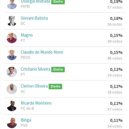
Doorgal Andrada
0,18%
Eleito
PATRI
57 votos
Giovani Batista
0,18%
DC
56 votos
Magno
0,15%
PT
49 votos
Claudio do Mundo Novo
0,15%
PROS
48 votos
Cristiano Silveira
0,12%
Eleito
PT
39 votos
Cleiton Oliveira
0,12%
Eleito
DC
38 votos
Ricardo Monteiro
0,12%
PC do B
37 votos
Binga
0,11%
PSD
34 votos