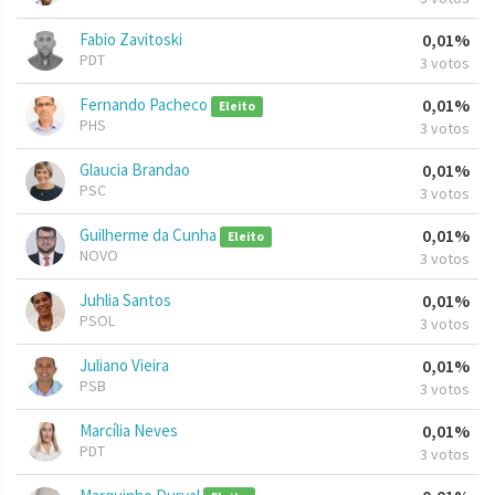
Fabio Zavitoski
0,01%
PDT
3 votos
Fernando Pacheco
0,01%
Eleito
PHS
3 votos
Glaucia Brandao
0,01%
PSC
3 votos
Guilherme da Cunha
0,01%
Eleito
NOVO
3 votos
Juhlia Santos
0,01%
PSOL
3 votos
Juliano Vieira
0,01%
PSB
3 votos
Marcília Neves
0,01%
PDT
3 votos