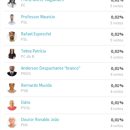
DC
5 votos
Professor Mauricio
0,02%
PSL
5 votos
Rafael Espeschit
0,02%
PSL
5 votos
Telma Patrícia
0,02%
PC do B
5 votos
Anderson Despachante "branco"
0,01%
PROS
4 votos
Bernardo Mucida
0,01%
PSB
4 votos
Dário
0,01%
PSOL
4 votos
Doutor Ronaldo João
0,01%
PHS
4 votos