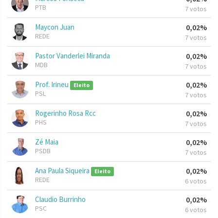
PTB
7 votos
Maycon Juan
0,02%
REDE
7 votos
Pastor Vanderlei Miranda
0,02%
MDB
7 votos
Prof. Irineu
0,02%
Eleito
PSL
7 votos
Rogerinho Rosa Rcc
0,02%
PHS
7 votos
Zé Maia
0,02%
PSDB
7 votos
Ana Paula Siqueira
0,02%
Eleito
REDE
6 votos
Claudio Burrinho
0,02%
PSC
6 votos