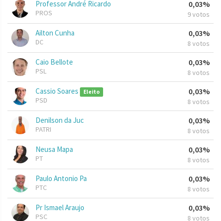
Professor André Ricardo
0,03%
PROS
9 votos
Ailton Cunha
0,03%
DC
8 votos
Caio Bellote
0,03%
PSL
8 votos
Cassio Soares
0,03%
Eleito
PSD
8 votos
Denilson da Juc
0,03%
PATRI
8 votos
Neusa Mapa
0,03%
PT
8 votos
Paulo Antonio Pa
0,03%
PTC
8 votos
Pr Ismael Araujo
0,03%
PSC
8 votos