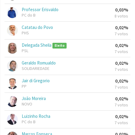
Professor Erisvaldo
0,03%
PC do B
8 votos
Catatau do Povo
0,02%
PHS
7 votos
Delegada Sheila
0,02%
Eleito
PSL
7 votos
Geraldo Romualdo
0,02%
SOLIDARIEDADE
7 votos
Jair di Gregorio
0,02%
PP
7 votos
João Moreira
0,02%
NOVO
7 votos
Luizinho Rocha
0,02%
PC do B
7 votos
Marcos Fonseca
0,02%