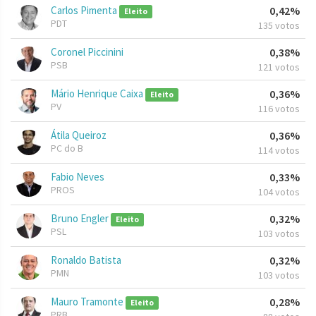
Carlos Pimenta
0,42%
Eleito
PDT
135 votos
Coronel Piccinini
0,38%
PSB
121 votos
Mário Henrique Caixa
0,36%
Eleito
PV
116 votos
Átila Queiroz
0,36%
PC do B
114 votos
Fabio Neves
0,33%
PROS
104 votos
Bruno Engler
0,32%
Eleito
PSL
103 votos
Ronaldo Batista
0,32%
PMN
103 votos
Mauro Tramonte
0,28%
Eleito
PRB