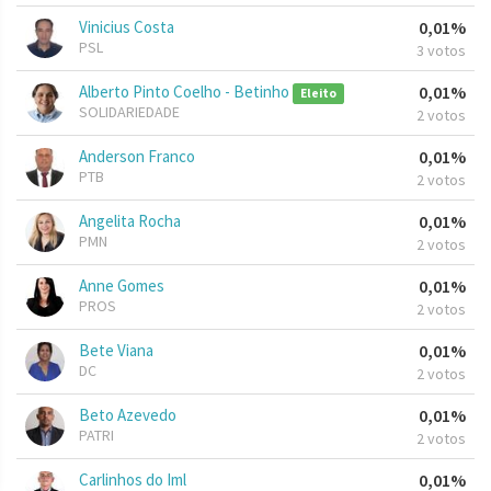
Vinicius Costa
0,01%
PSL
3 votos
Alberto Pinto Coelho - Betinho
0,01%
Eleito
SOLIDARIEDADE
2 votos
Anderson Franco
0,01%
PTB
2 votos
Angelita Rocha
0,01%
PMN
2 votos
Anne Gomes
0,01%
PROS
2 votos
Bete Viana
0,01%
DC
2 votos
Beto Azevedo
0,01%
PATRI
2 votos
Carlinhos do Iml
0,01%