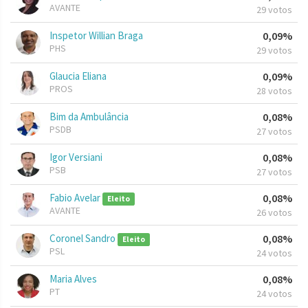
AVANTE
29 votos
Inspetor Willian Braga
0,09%
PHS
29 votos
Glaucia Eliana
0,09%
PROS
28 votos
Bim da Ambulância
0,08%
PSDB
27 votos
Igor Versiani
0,08%
PSB
27 votos
Fabio Avelar
0,08%
Eleito
AVANTE
26 votos
Coronel Sandro
0,08%
Eleito
PSL
24 votos
Maria Alves
0,08%
PT
24 votos