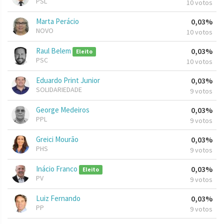
PSL
10 votos
Marta Perácio
0,03%
NOVO
10 votos
Raul Belem
0,03%
Eleito
PSC
10 votos
Eduardo Print Junior
0,03%
SOLIDARIEDADE
9 votos
George Medeiros
0,03%
PPL
9 votos
Greici Mourão
0,03%
PHS
9 votos
Inácio Franco
0,03%
Eleito
PV
9 votos
Luiz Fernando
0,03%
PP
9 votos