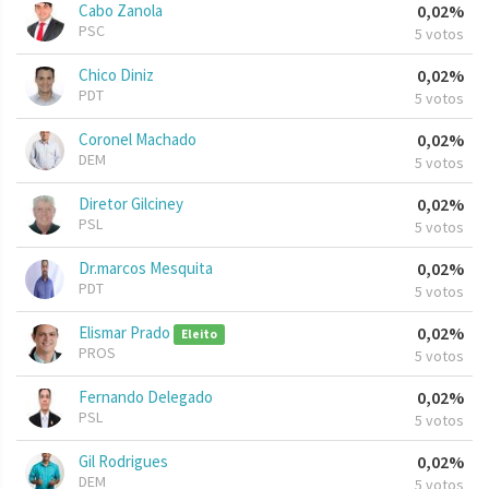
Cabo Zanola
0,02%
PSC
5 votos
Chico Diniz
0,02%
PDT
5 votos
Coronel Machado
0,02%
DEM
5 votos
Diretor Gilciney
0,02%
PSL
5 votos
Dr.marcos Mesquita
0,02%
PDT
5 votos
Elismar Prado
0,02%
Eleito
PROS
5 votos
Fernando Delegado
0,02%
PSL
5 votos
Gil Rodrigues
0,02%
DEM
5 votos