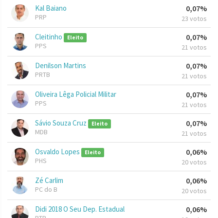
Kal Baiano
0,07%
PRP
23 votos
Cleitinho
0,07%
Eleito
PPS
21 votos
Denilson Martins
0,07%
PRTB
21 votos
Oliveira Lêga Policial Militar
0,07%
PPS
21 votos
Sávio Souza Cruz
0,07%
Eleito
MDB
21 votos
Osvaldo Lopes
0,06%
Eleito
PHS
20 votos
Zé Carlim
0,06%
PC do B
20 votos
Didi 2018 O Seu Dep. Estadual
0,06%