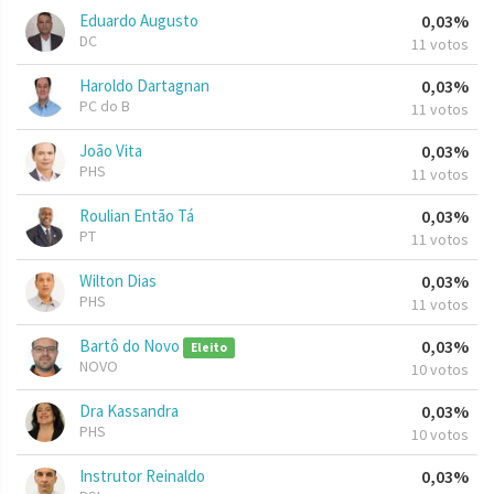
Eduardo Augusto
0,03%
DC
11 votos
Haroldo Dartagnan
0,03%
PC do B
11 votos
João Vita
0,03%
PHS
11 votos
Roulian Então Tá
0,03%
PT
11 votos
Wilton Dias
0,03%
PHS
11 votos
Bartô do Novo
0,03%
Eleito
NOVO
10 votos
Dra Kassandra
0,03%
PHS
10 votos
Instrutor Reinaldo
0,03%