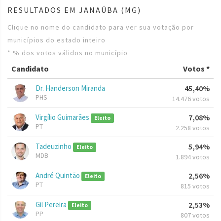
RESULTADOS EM JANAÚBA (MG)
Clique no nome do candidato para ver sua votação por
municípios do estado inteiro
* % dos votos válidos no município
Candidato
Votos *
Dr. Handerson Miranda
45,40%
PHS
14.476 votos
Virgílio Guimarães
7,08%
Eleito
PT
2.258 votos
Tadeuzinho
5,94%
Eleito
MDB
1.894 votos
André Quintão
2,56%
Eleito
PT
815 votos
Gil Pereira
2,53%
Eleito
PP
807 votos