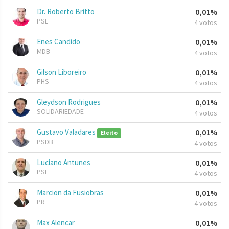
Dr. Roberto Britto
0,01%
PSL
4 votos
Enes Candido
0,01%
MDB
4 votos
Gilson Liboreiro
0,01%
PHS
4 votos
Gleydson Rodrigues
0,01%
SOLIDARIEDADE
4 votos
Gustavo Valadares
0,01%
Eleito
PSDB
4 votos
Luciano Antunes
0,01%
PSL
4 votos
Marcion da Fusiobras
0,01%
PR
4 votos
Max Alencar
0,01%