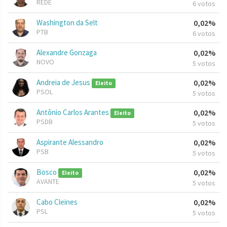
REDE
6 votos
Washington da Selt
0,02%
PTB
6 votos
Alexandre Gonzaga
0,02%
NOVO
5 votos
Andreia de Jesus
0,02%
Eleito
PSOL
5 votos
Antônio Carlos Arantes
0,02%
Eleito
PSDB
5 votos
Aspirante Alessandro
0,02%
PSB
5 votos
Bosco
0,02%
Eleito
AVANTE
5 votos
Cabo Cleines
0,02%
PSL
5 votos