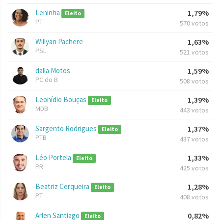
Leninha
1,79%
Eleito
PT
570 votos
Willyan Pachere
1,63%
PSL
521 votos
dalla Motos
1,59%
PC do B
508 votos
Leonídio Bouças
1,39%
Eleito
MDB
443 votos
Sargento Rodrigues
1,37%
Eleito
PTB
437 votos
Léo Portela
1,33%
Eleito
PR
425 votos
Beatriz Cerqueira
1,28%
Eleito
PT
408 votos
Arlen Santiago
0,82%
Eleito