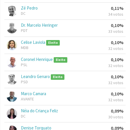
Zé Pedro
0,11%
DC
34 votos
Dr. Marcelo Heringer
0,10%
PDT
33 votos
Celise Laviola
0,10%
Eleito
MDB
32 votos
Coronel Henrique
0,10%
Eleito
PSL
32 votos
Leandro Genaro
0,10%
Eleito
PSD
32 votos
Marco Camara
0,10%
AVANTE
32 votos
Néia do Criança Feliz
0,09%
DC
30 votos
Denise Torquato
0,09%