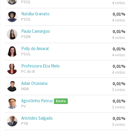
PSOL
4 votos
Natália Granato
0,01%
PSOL
4 votos
Paula Camargos
0,01%
PSDB
4 votos
Polly do Amaral
0,01%
PSOL
4 votos
Professora Elza Melo
0,01%
PC do B
4 votos
Adair Otaviano
0,01%
MDB
3 votos
Agostinho Patrus
0,01%
Eleito
PV
3 votos
Aristides Salgado
0,01%
PTB
3 votos