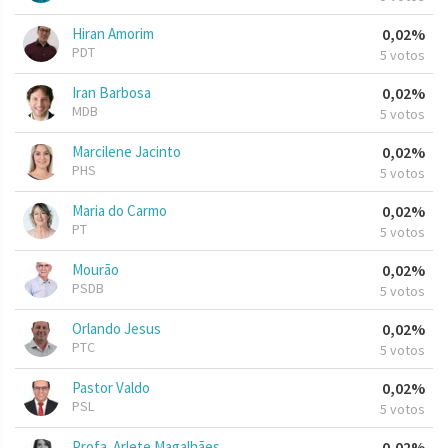
Hiran Amorim
0,02%
PDT
5 votos
Iran Barbosa
0,02%
MDB
5 votos
Marcilene Jacinto
0,02%
PHS
5 votos
Maria do Carmo
0,02%
PT
5 votos
Mourão
0,02%
PSDB
5 votos
Orlando Jesus
0,02%
PTC
5 votos
Pastor Valdo
0,02%
PSL
5 votos
Profa. Arlete Magalhães
0,02%