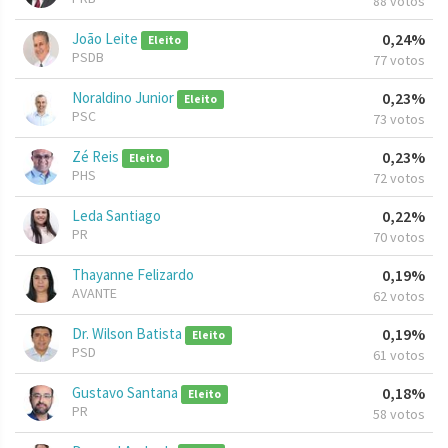
88 votos
João Leite
0,24%
Eleito
PSDB
77 votos
Noraldino Junior
0,23%
Eleito
PSC
73 votos
Zé Reis
0,23%
Eleito
PHS
72 votos
Leda Santiago
0,22%
PR
70 votos
Thayanne Felizardo
0,19%
AVANTE
62 votos
Dr. Wilson Batista
0,19%
Eleito
PSD
61 votos
Gustavo Santana
0,18%
Eleito
PR
58 votos