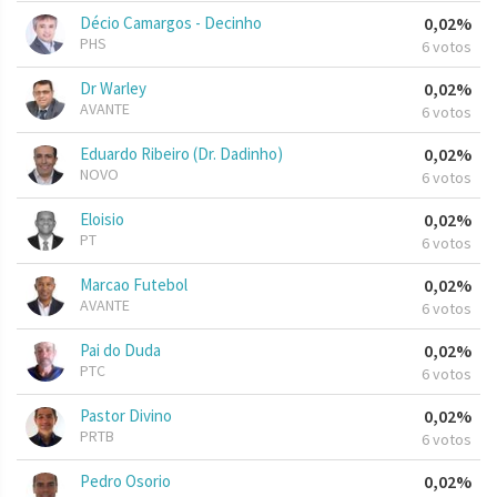
Décio Camargos - Decinho
0,02%
PHS
6 votos
Dr Warley
0,02%
AVANTE
6 votos
Eduardo Ribeiro (Dr. Dadinho)
0,02%
NOVO
6 votos
Eloisio
0,02%
PT
6 votos
Marcao Futebol
0,02%
AVANTE
6 votos
Pai do Duda
0,02%
PTC
6 votos
Pastor Divino
0,02%
PRTB
6 votos
Pedro Osorio
0,02%