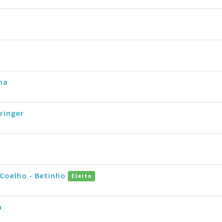
nha
ringer
 Coelho - Betinho
Eleito
a