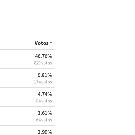
Votos *
46,76%
829 votos
9,81%
174 votos
4,74%
84 votos
3,61%
64 votos
2,99%