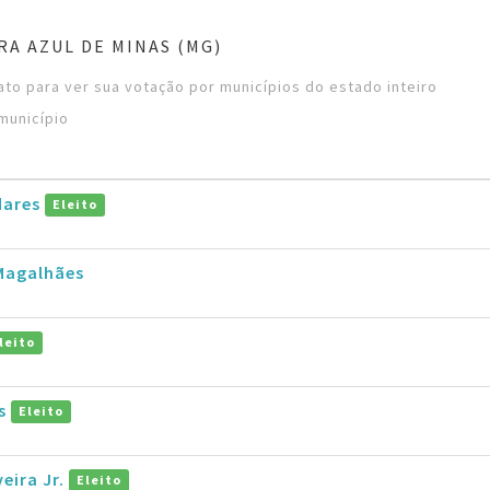
RA AZUL DE MINAS (MG)
to para ver sua votação por municípios do estado inteiro
município
dares
Eleito
 Magalhães
leito
is
Eleito
veira Jr.
Eleito