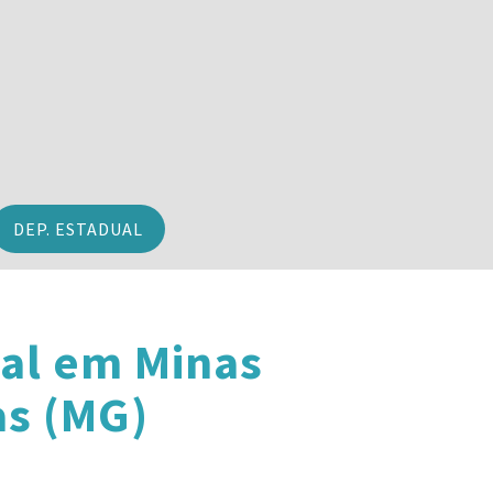
DEP. ESTADUAL
al em Minas
as (MG)