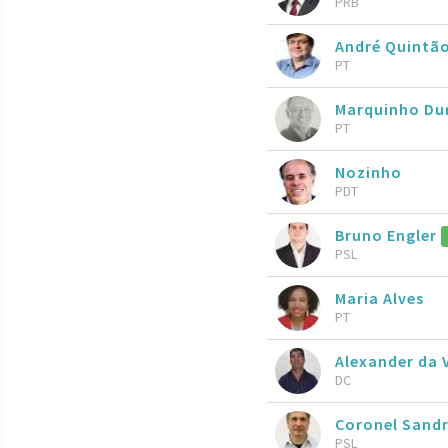
PRB
André Quintã
PT
Marquinho Du
PT
Nozinho
PDT
Bruno Engler
PSL
Maria Alves
PT
Alexander da 
DC
Coronel Sand
PSL