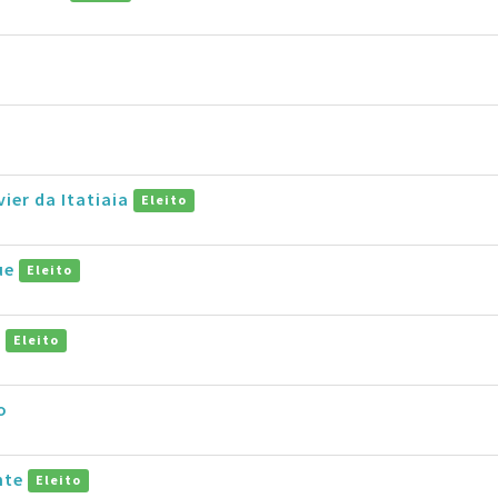
ier da Itatiaia
Eleito
ue
Eleito
e
Eleito
o
nte
Eleito