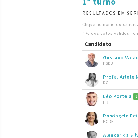
1º turno
RESULTADOS EM SER
Clique no nome do candida
* % dos votos válidos no 
Candidato
Gustavo Vala
PSDB
Profa. Arlete
DC
Léo Portela
E
PR
Rosângela Re
PODE
Alencar da Sil