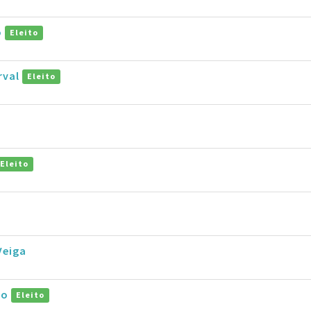
o
Eleito
rval
Eleito
Eleito
Veiga
ro
Eleito