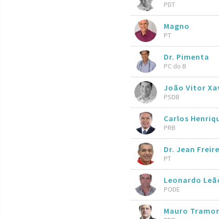
PDT
Magno
PT
Dr. Pimenta
PC do B
João Vitor Xav
PSDB
Carlos Henriq
PRB
Dr. Jean Freir
PT
Leonardo Leã
PODE
Mauro Tramo