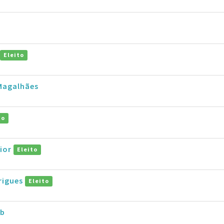
Eleito
 Magalhães
to
nior
Eleito
rigues
Eleito
ob