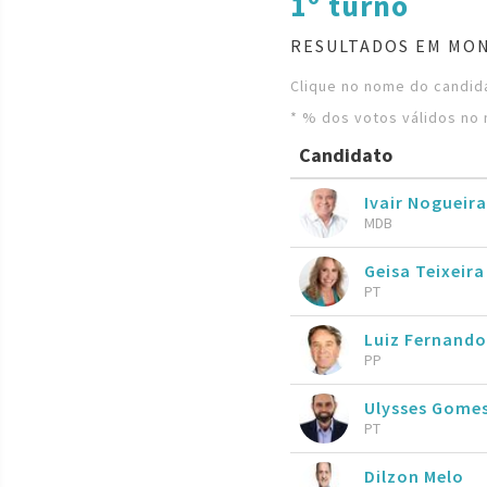
1º turno
RESULTADOS EM MO
Clique no nome do candida
* % dos votos válidos no 
Candidato
Ivair Nogueira
MDB
Geisa Teixeira
PT
Luiz Fernando
PP
Ulysses Gome
PT
Dilzon Melo