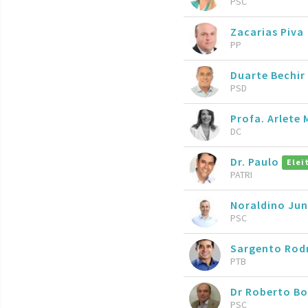
PSC
Zacarias Piva
PP
Duarte Bechir
PSD
Profa. Arlete
DC
Dr. Paulo
Elei
PATRI
Noraldino Ju
PSC
Sargento Rod
PTB
Dr Roberto B
PSC