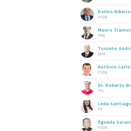
Dalmo Ribeir
PSDB
Mauro Tramo
PRB
Toninho Andr
DEM
Antônio Carlo
PSDB
Dr. Roberto Br
PSL
Leda Santiag
PR
Águeda Sarai
PSDB