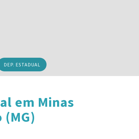
DEP. ESTADUAL
al em Minas
o (MG)