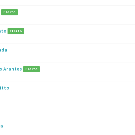
o
Eleito
nte
Eleito
ada
s Arantes
Eleito
itto
o
va