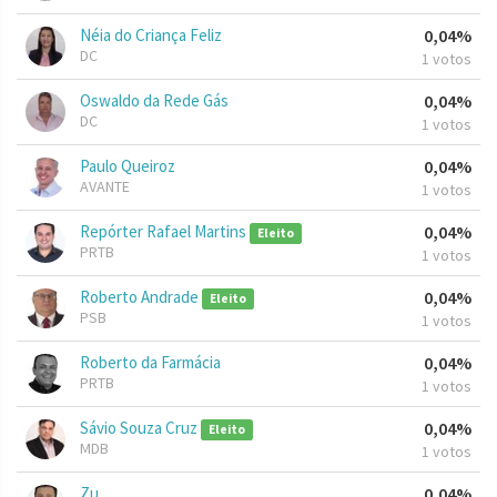
Néia do Criança Feliz
0,04%
DC
1 votos
Oswaldo da Rede Gás
0,04%
DC
1 votos
Paulo Queiroz
0,04%
AVANTE
1 votos
Repórter Rafael Martins
0,04%
Eleito
PRTB
1 votos
Roberto Andrade
0,04%
Eleito
PSB
1 votos
Roberto da Farmácia
0,04%
PRTB
1 votos
Sávio Souza Cruz
0,04%
Eleito
MDB
1 votos
Zu
0,04%