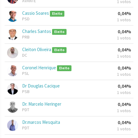
AVANTE
1 votos
Cassio Soares
0,04%
Eleito
PSD
1 votos
Charles Santos
0,04%
Eleito
PRB
1 votos
Cleiton Oliveira
0,04%
Eleito
DC
1 votos
Coronel Henrique
0,04%
Eleito
PSL
1 votos
Dr Douglas Cacique
0,04%
PSB
1 votos
Dr. Marcelo Heringer
0,04%
PDT
1 votos
Dr.marcos Mesquita
0,04%
PDT
1 votos