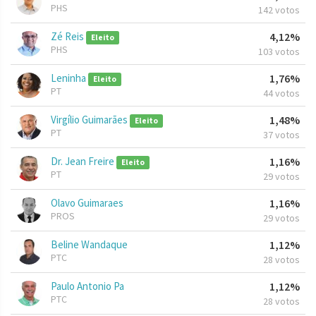
PHS
142 votos
Zé Reis
4,12%
Eleito
PHS
103 votos
Leninha
1,76%
Eleito
PT
44 votos
Virgílio Guimarães
1,48%
Eleito
PT
37 votos
Dr. Jean Freire
1,16%
Eleito
PT
29 votos
Olavo Guimaraes
1,16%
PROS
29 votos
Beline Wandaque
1,12%
PTC
28 votos
Paulo Antonio Pa
1,12%
PTC
28 votos