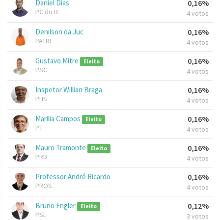
Daniel Dias
0,16%
PC do B
4 votos
Denilson da Juc
0,16%
PATRI
4 votos
Gustavo Mitre
0,16%
Eleito
PSC
4 votos
Inspetor Willian Braga
0,16%
PHS
4 votos
Marilia Campos
0,16%
Eleito
PT
4 votos
Mauro Tramonte
0,16%
Eleito
PRB
4 votos
Professor André Ricardo
0,16%
PROS
4 votos
Bruno Engler
0,12%
Eleito
PSL
3 votos