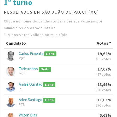
1º turno
RESULTADOS EM SÃO JOÃO DO PACUÍ (MG)
Clique no nome do candidato para ver sua votação por
municípios do estado inteiro
* % dos votos válidos no município
Candidato
Votos *
Carlos Pimenta
19,62%
Eleito
PDT
491 votos
Tadeuzinho
17,07%
Eleito
MDB
427 votos
André Quintão
13,99%
Eleito
PT
350 votos
Arlen Santiago
11,03%
Eleito
PTB
276 votos
Wilton Dias
5,68%