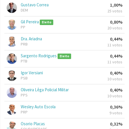
Gustavo Correa
1,00%
DEM
25 votos
Gil Pereira
0,80%
Eleito
PP
20 votos
Dra. Ariadna
0,44%
PRB
11 votos
Sargento Rodrigues
0,44%
Eleito
PTB
11 votos
Igor Versiani
0,40%
PSB
10 votos
Oliveira Lêga Policial Militar
0,40%
PPS
10 votos
Wesley Auto Escola
0,36%
PRP
9 votos
Osorio Placas
0,32%