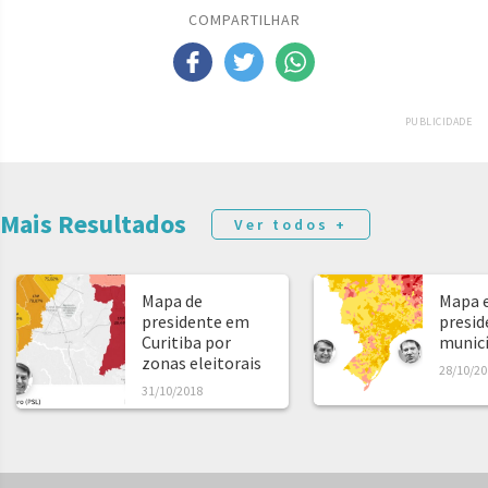
COMPARTILHAR
PUBLICIDADE
Mais Resultados
Ver todos +
Mapa de
Mapa e
presidente em
presid
Curitiba por
municíp
zonas eleitorais
28/10/20
31/10/2018