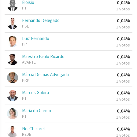
Eloisio
0,04%
PT
1 votos
Fernando Delegado
0,04%
PSL
1 votos
Luiz Fernando
0,04%
PP
1 votos
Maestro Paulo Ricardo
0,04%
AVANTE
1 votos
Márcia Delmas Advogada
0,04%
PRP
1 votos
Marcos Gobira
0,04%
PT
1 votos
Maria do Carmo
0,04%
PT
1 votos
Nei Chicareli
0,04%
REDE
1 votos