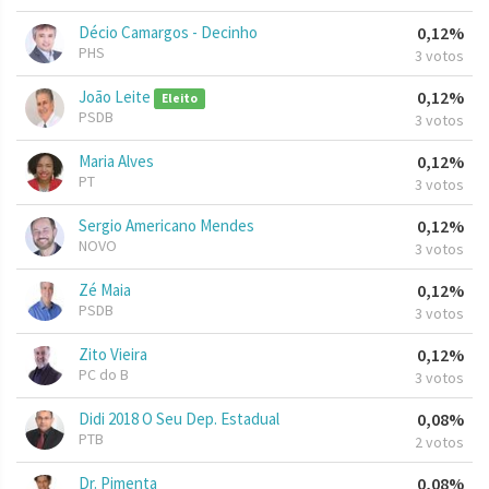
Décio Camargos - Decinho
0,12%
PHS
3 votos
João Leite
0,12%
Eleito
PSDB
3 votos
Maria Alves
0,12%
PT
3 votos
Sergio Americano Mendes
0,12%
NOVO
3 votos
Zé Maia
0,12%
PSDB
3 votos
Zito Vieira
0,12%
PC do B
3 votos
Didi 2018 O Seu Dep. Estadual
0,08%
PTB
2 votos
Dr. Pimenta
0,08%