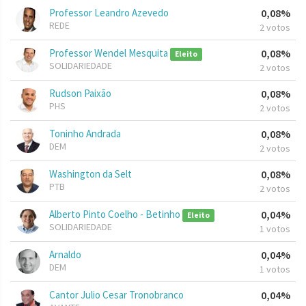
Professor Leandro Azevedo
0,08%
REDE
2 votos
Professor Wendel Mesquita
0,08%
Eleito
SOLIDARIEDADE
2 votos
Rudson Paixão
0,08%
PHS
2 votos
Toninho Andrada
0,08%
DEM
2 votos
Washington da Selt
0,08%
PTB
2 votos
Alberto Pinto Coelho - Betinho
0,04%
Eleito
SOLIDARIEDADE
1 votos
Arnaldo
0,04%
DEM
1 votos
Cantor Julio Cesar Tronobranco
0,04%