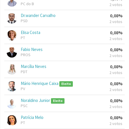
PC do B
2 votos
Dr.wander Carvalho
0,08%
PSD
2 votos
Elisa Costa
0,08%
PT
2 votos
Fabio Neves
0,08%
PROS
2 votos
Marcília Neves
0,08%
PDT
2 votos
Mário Henrique Caixa
0,08%
Eleito
PV
2 votos
Noraldino Junior
0,08%
Eleito
PSC
2 votos
Patrícia Melo
0,08%
PT
2 votos