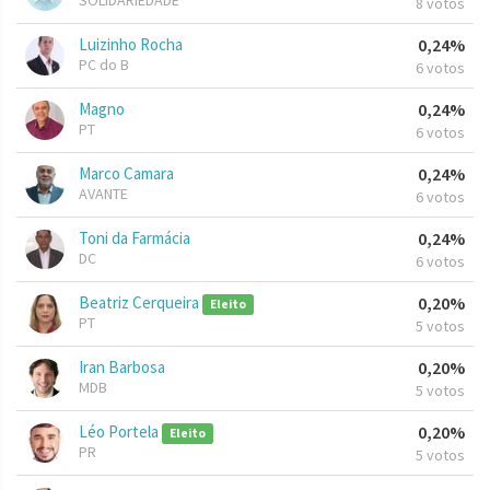
SOLIDARIEDADE
8 votos
Luizinho Rocha
0,24%
PC do B
6 votos
Magno
0,24%
PT
6 votos
Marco Camara
0,24%
AVANTE
6 votos
Toni da Farmácia
0,24%
DC
6 votos
Beatriz Cerqueira
0,20%
Eleito
PT
5 votos
Iran Barbosa
0,20%
MDB
5 votos
Léo Portela
0,20%
Eleito
PR
5 votos