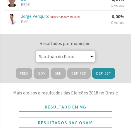
REDE
1 votos
Jorge Periquito
0,00%
(Indeferido com recurso)
PMB
0 votos
Resultados por município:
PRES
GOV
SEN
DEP. FED
DEP. EST
Mais eleitos e resultados das Eleições 2018 no Brasil:
RESULTADO EM MG
RESULTADOS NACIONAIS