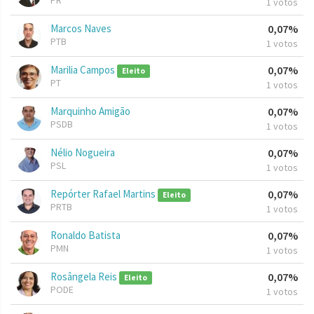
PR
1 votos
Marcos Naves
0,07%
PTB
1 votos
Marilia Campos
0,07%
Eleito
PT
1 votos
Marquinho Amigão
0,07%
PSDB
1 votos
Nélio Nogueira
0,07%
PSL
1 votos
Repórter Rafael Martins
0,07%
Eleito
PRTB
1 votos
Ronaldo Batista
0,07%
PMN
1 votos
Rosângela Reis
0,07%
Eleito
PODE
1 votos