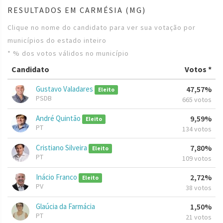
RESULTADOS EM CARMÉSIA (MG)
Clique no nome do candidato para ver sua votação por
municípios do estado inteiro
* % dos votos válidos no município
Candidato
Votos *
Gustavo Valadares
47,57%
Eleito
PSDB
665 votos
André Quintão
9,59%
Eleito
PT
134 votos
Cristiano Silveira
7,80%
Eleito
PT
109 votos
Inácio Franco
2,72%
Eleito
PV
38 votos
Glaúcia da Farmácia
1,50%
PT
21 votos