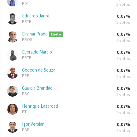
PDT
1 votos
Eduardo Janot
0,07%
PRTB
1 votos
Elismar Prado
0,07%
Eleito
PROS
1 votos
Everaldo Marcio
0,07%
PRTB
1 votos
Gedeon de Souza
0,07%
PRP
1 votos
Glaucia Brandao
0,07%
PSC
1 votos
Henrique Lazarotti
0,07%
PT
1 votos
Igor Versiani
0,07%
PSB
1 votos