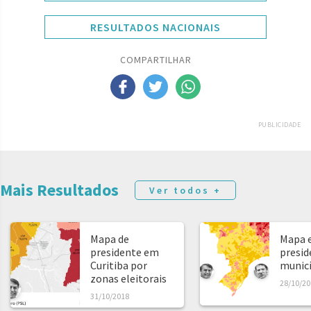
RESULTADOS NACIONAIS
COMPARTILHAR
PUBLICIDADE
Mais Resultados
Ver todos +
Mapa de
Mapa e
presidente em
presid
Curitiba por
municíp
zonas eleitorais
28/10/20
31/10/2018