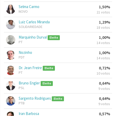
Selma Carmo
1,50%
NOVO
21 votos
Luiz Carlos Miranda
1,29%
SOLIDARIEDADE
18 votos
Marquinho Durval
1,00%
Eleito
PT
14 votos
Nozinho
1,00%
PDT
14 votos
Dr. Jean Freire
0,72%
Eleito
PT
10 votos
Bruno Engler
0,64%
Eleito
PSL
9 votos
Sargento Rodrigues
0,64%
Eleito
PTB
9 votos
Iran Barbosa
0,57%