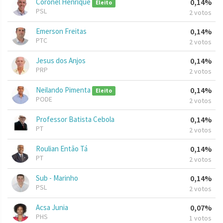
Coronel Henrique
0,14%
Eleito
PSL
2 votos
Emerson Freitas
0,14%
PTC
2 votos
Jesus dos Anjos
0,14%
PRP
2 votos
Neilando Pimenta
0,14%
Eleito
PODE
2 votos
Professor Batista Cebola
0,14%
PT
2 votos
Roulian Então Tá
0,14%
PT
2 votos
Sub - Marinho
0,14%
PSL
2 votos
Acsa Junia
0,07%
PHS
1 votos