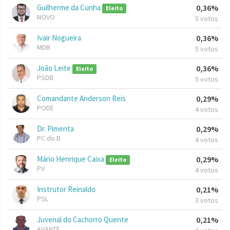
Guilherme da Cunha
0,36%
Eleito
NOVO
5 votos
Ivair Nogueira
0,36%
MDB
5 votos
João Leite
0,36%
Eleito
PSDB
5 votos
Comandante Anderson Reis
0,29%
PODE
4 votos
Dr. Pimenta
0,29%
PC do B
4 votos
Mário Henrique Caixa
0,29%
Eleito
PV
4 votos
Instrutor Reinaldo
0,21%
PSL
3 votos
Juvenal do Cachorro Quente
0,21%
AVANTE