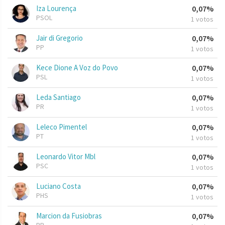
Iza Lourença
0,07%
PSOL
1 votos
Jair di Gregorio
0,07%
PP
1 votos
Kece Dione A Voz do Povo
0,07%
PSL
1 votos
Leda Santiago
0,07%
PR
1 votos
Leleco Pimentel
0,07%
PT
1 votos
Leonardo Vitor Mbl
0,07%
PSC
1 votos
Luciano Costa
0,07%
PHS
1 votos
Marcion da Fusiobras
0,07%