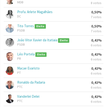
MDB
8 votos
Profa. Arlete Magalhães
0,50%
DC
7 votos
Tito Torres
0,50%
Eleito
PSDB
7 votos
João Vitor Xavier da Itatiaia
0,43%
Eleito
PSDB
6 votos
Léo Portela
0,43%
Eleito
PR
6 votos
Macae Evaristo
0,43%
PT
6 votos
Ronaldo da Padaria
0,43%
PTC
6 votos
Vanderlei Delei
0,43%
PTC
6 votos