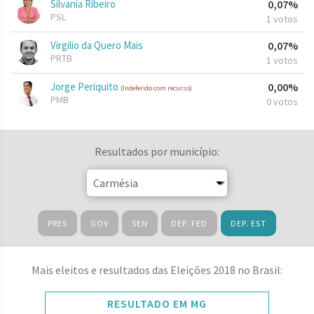
Silvania Ribeiro
0,07%
PSL
1 votos
Virgilio da Quero Mais
0,07%
PRTB
1 votos
Jorge Periquito
0,00%
(Indeferido com recurso)
PMB
0 votos
Resultados por município:
PRES
GOV
SEN
DEP. FED
DEP. EST
Mais eleitos e resultados das Eleições 2018 no Brasil:
RESULTADO EM MG