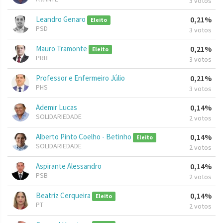
3 votos
Leandro Genaro
0,21%
Eleito
PSD
3 votos
Mauro Tramonte
0,21%
Eleito
PRB
3 votos
Professor e Enfermeiro Júlio
0,21%
PHS
3 votos
Ademir Lucas
0,14%
SOLIDARIEDADE
2 votos
Alberto Pinto Coelho - Betinho
0,14%
Eleito
SOLIDARIEDADE
2 votos
Aspirante Alessandro
0,14%
PSB
2 votos
Beatriz Cerqueira
0,14%
Eleito
PT
2 votos