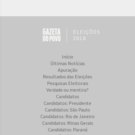
ELEIÇÕES
2018
Início
Últimas Notícias
Apuração
Resultados das Eleições
Pesquisas Eleitorais
Verdade ou mentira?
Candidatos
Candidatos: Presidente
Candidatos: São Paulo
Candidatos: Rio de Janeiro
Candidatos: Minas Gerais
Candidatos: Paraná