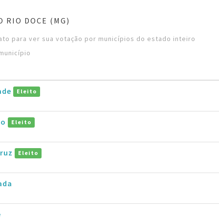
O RIO DOCE (MG)
to para ver sua votação por municípios do estado inteiro
município
ade
Eleito
co
Eleito
Cruz
Eleito
ada
e