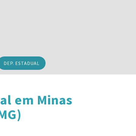
DEP. ESTADUAL
al em Minas
(MG)