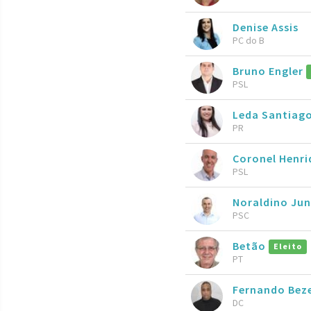
Denise Assis
PC do B
Bruno Engler
PSL
Leda Santiag
PR
Coronel Henr
PSL
Noraldino Ju
PSC
Betão
Eleito
PT
Fernando Bez
DC