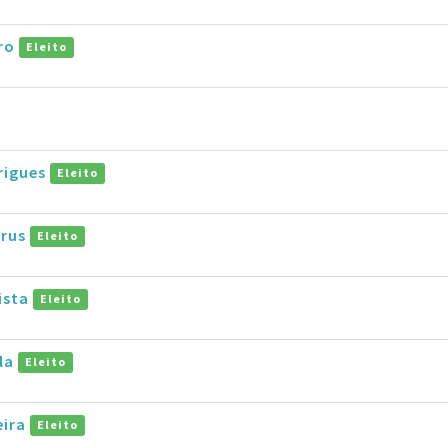
aro
Eleito
rigues
Eleito
trus
Eleito
tista
Eleito
ila
Eleito
eira
Eleito