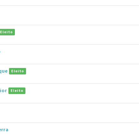
Eleito
o
ique
Eleito
nior
Eleito
erra