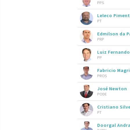
PPS
Leleco Piment
PT
Edmilson da P
PRP
Luiz Fernando
PP
Fabricio Magri
PROS
José Newton
PODE
Cristiano Silv
PT
Doorgal Andr