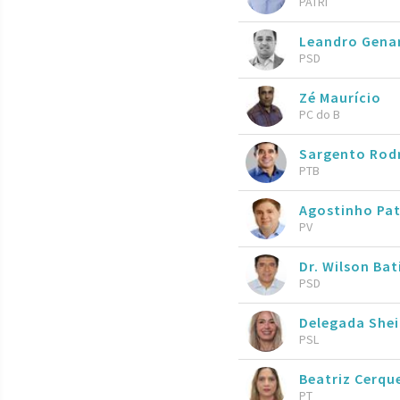
PATRI
Leandro Gen
PSD
Zé Maurício
PC do B
Sargento Rod
PTB
Agostinho Pa
PV
Dr. Wilson Ba
PSD
Delegada She
PSL
Beatriz Cerqu
PT