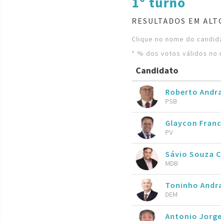
1º turno
RESULTADOS EM ALT
Clique no nome do candida
* % dos votos válidos no 
Candidato
Roberto Andr
PSB
Glaycon Fran
PV
Sávio Souza 
MDB
Toninho Andr
DEM
Antonio Jorg