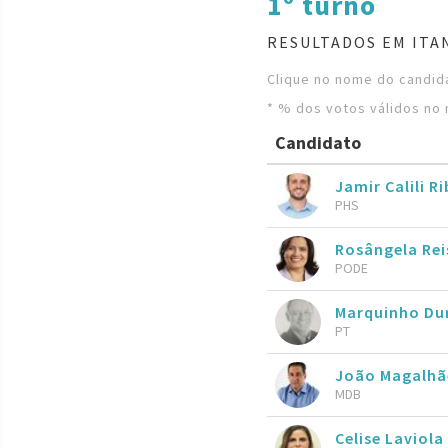
1º turno
RESULTADOS EM ITA
Clique no nome do candida
* % dos votos válidos no 
Candidato
Jamir Calili R
PHS
Rosângela Re
PODE
Marquinho Du
PT
João Magalh
MDB
Celise Laviola