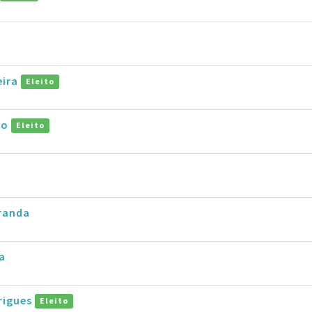
eira
Eleito
ro
Eleito
iranda
a
rigues
Eleito