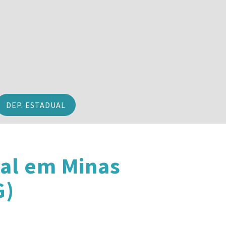
DEP. ESTADUAL
al em Minas
G)