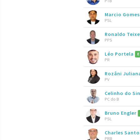
PTB
Marcio Gomes
PSL
Ronaldo Teixe
PPS
Léo Portela
E
PR
Rozâni Julian
PV
Celinho do Si
PC do B
Bruno Engler
PSL
Charles Sant
PRB