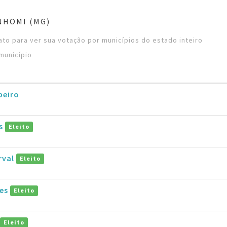
NHOMI (MG)
to para ver sua votação por municípios do estado inteiro
município
ibeiro
is
Eleito
rval
Eleito
ães
Eleito
Eleito