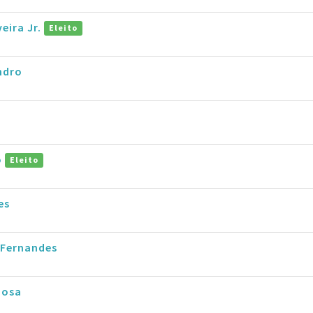
veira Jr.
Eleito
ndro
o
Eleito
es
 Fernandes
bosa