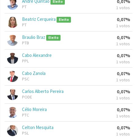
André Quintão
0,07%
Eleito
PT
1 votos
Beatriz Cerqueira
0,07%
Eleito
PT
1 votos
Braulio Braz
0,07%
Eleito
PTB
1 votos
Cabo Alexandre
0,07%
PPL
1 votos
Cabo Zanola
0,07%
PSC
1 votos
Carlos Alberto Pereira
0,07%
PODE
1 votos
Célio Moreira
0,07%
PTC
1 votos
Celton Mesquita
0,07%
PSL
1 votos