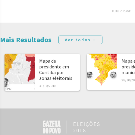
PUBLICIDADE
Mais Resultados
Ver todos +
Mapa de
Mapa e
presidente em
presid
Curitiba por
municíp
zonas eleitorais
28/10/20
31/10/2018
ELEIÇÕES
2018