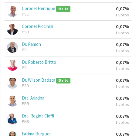
Coronel Henrique
0,07%
Eleito
PSL
1 votos
Coronel Piccinini
0,07%
PSB
1 votos
Dr. Ramon
0,07%
PSL
1 votos
Dr. Roberto Britto
0,07%
PSL
1 votos
Dr. Wilson Batista
0,07%
Eleito
PSD
1 votos
Dra. Ariadna
0,07%
PRB
1 votos
Dra. Regina Cioffi
0,07%
PHS
1 votos
Fatima Burguer
0,07%