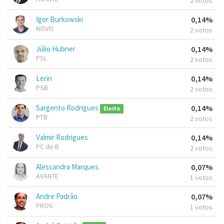
2 votos
Igor Burkowski
0,14%
NOVO
2 votos
Júlio Hubner
0,14%
PSL
2 votos
Lerin
0,14%
PSB
2 votos
Sargento Rodrigues
0,14%
Eleito
PTB
2 votos
Valmir Rodrigues
0,14%
PC do B
2 votos
Alessandra Marques
0,07%
AVANTE
1 votos
Andre Padrão
0,07%
PROS
1 votos