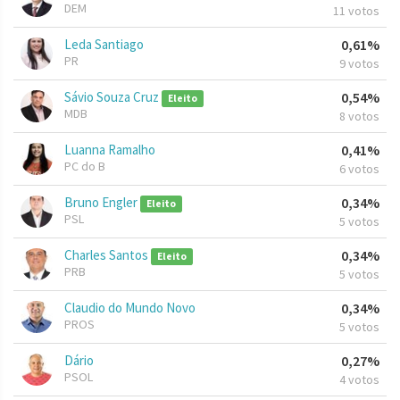
DEM
11 votos
Leda Santiago
0,61%
PR
9 votos
Sávio Souza Cruz
0,54%
Eleito
MDB
8 votos
Luanna Ramalho
0,41%
PC do B
6 votos
Bruno Engler
0,34%
Eleito
PSL
5 votos
Charles Santos
0,34%
Eleito
PRB
5 votos
Claudio do Mundo Novo
0,34%
PROS
5 votos
Dário
0,27%
PSOL
4 votos