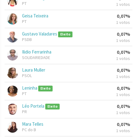
PT
1 votos
Geisa Teixeira
0,07%
PT
1 votos
Gustavo Valadares
0,07%
Eleito
PSDB
1 votos
Ilidio Ferrarinha
0,07%
SOLIDARIEDADE
1 votos
Laura Muller
0,07%
PSOL
1 votos
Leninha
0,07%
Eleito
PT
1 votos
Léo Portela
0,07%
Eleito
PR
1 votos
Mara Telles
0,07%
PC do B
1 votos