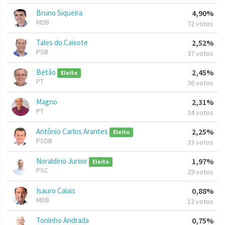
Bruno Siqueira
4,90%
MDB
72 votos
Tales do Caixote
2,52%
PSB
37 votos
Betão
2,45%
Eleito
PT
36 votos
Magno
2,31%
PT
34 votos
Antônio Carlos Arantes
2,25%
Eleito
PSDB
33 votos
Noraldino Junior
1,97%
Eleito
PSC
29 votos
Isauro Calais
0,88%
MDB
13 votos
Toninho Andrada
0,75%