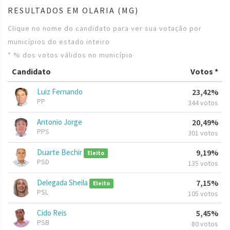
RESULTADOS EM OLARIA (MG)
Clique no nome do candidato para ver sua votação por
municípios do estado inteiro
* % dos votos válidos no município
Candidato
Votos *
Luiz Fernando
23,42%
PP
344 votos
Antonio Jorge
20,49%
PPS
301 votos
Duarte Bechir
9,19%
Eleito
PSD
135 votos
Delegada Sheila
7,15%
Eleito
PSL
105 votos
Cido Reis
5,45%
PSB
80 votos