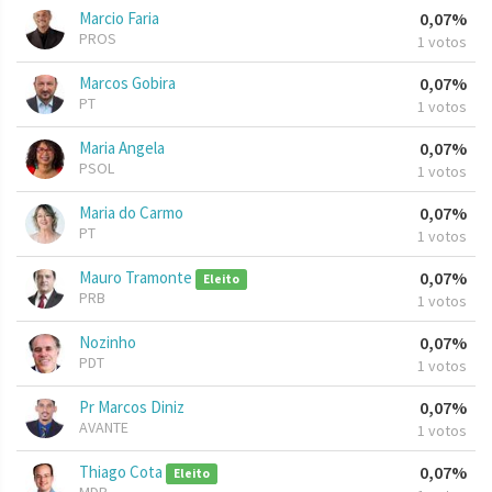
Marcio Faria
0,07%
PROS
1 votos
Marcos Gobira
0,07%
PT
1 votos
Maria Angela
0,07%
PSOL
1 votos
Maria do Carmo
0,07%
PT
1 votos
Mauro Tramonte
0,07%
Eleito
PRB
1 votos
Nozinho
0,07%
PDT
1 votos
Pr Marcos Diniz
0,07%
AVANTE
1 votos
Thiago Cota
0,07%
Eleito