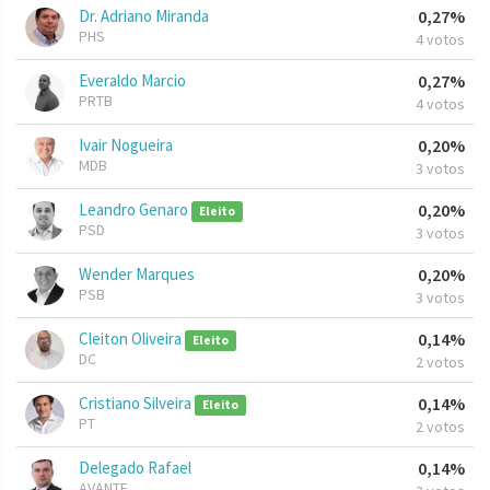
Dr. Adriano Miranda
0,27%
PHS
4 votos
Everaldo Marcio
0,27%
PRTB
4 votos
Ivair Nogueira
0,20%
MDB
3 votos
Leandro Genaro
0,20%
Eleito
PSD
3 votos
Wender Marques
0,20%
PSB
3 votos
Cleiton Oliveira
0,14%
Eleito
DC
2 votos
Cristiano Silveira
0,14%
Eleito
PT
2 votos
Delegado Rafael
0,14%
AVANTE