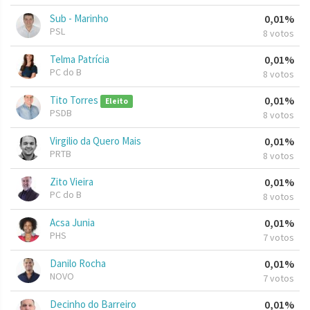
Sub - Marinho
0,01%
PSL
8 votos
Telma Patrícia
0,01%
PC do B
8 votos
Tito Torres
0,01%
Eleito
PSDB
8 votos
Virgilio da Quero Mais
0,01%
PRTB
8 votos
Zito Vieira
0,01%
PC do B
8 votos
Acsa Junia
0,01%
PHS
7 votos
Danilo Rocha
0,01%
NOVO
7 votos
Decinho do Barreiro
0,01%