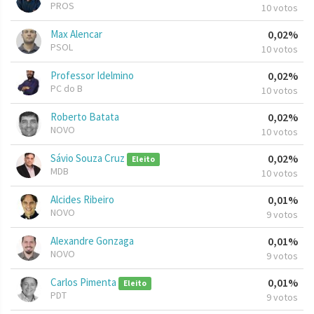
PROS
10 votos
Max Alencar
0,02%
PSOL
10 votos
Professor Idelmino
0,02%
PC do B
10 votos
Roberto Batata
0,02%
NOVO
10 votos
Sávio Souza Cruz
0,02%
Eleito
MDB
10 votos
Alcides Ribeiro
0,01%
NOVO
9 votos
Alexandre Gonzaga
0,01%
NOVO
9 votos
Carlos Pimenta
0,01%
Eleito
PDT
9 votos