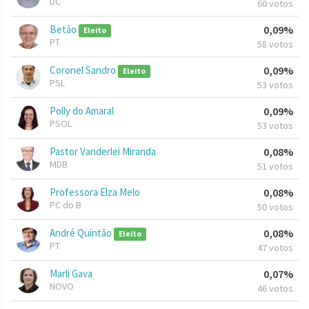
DC
60 votos
Betão
0,09%
Eleito
PT
58 votos
Coronel Sandro
0,09%
Eleito
PSL
53 votos
Polly do Amaral
0,09%
PSOL
53 votos
Pastor Vanderlei Miranda
0,08%
MDB
51 votos
Professora Elza Melo
0,08%
PC do B
50 votos
André Quintão
0,08%
Eleito
PT
47 votos
Marli Gava
0,07%
NOVO
46 votos