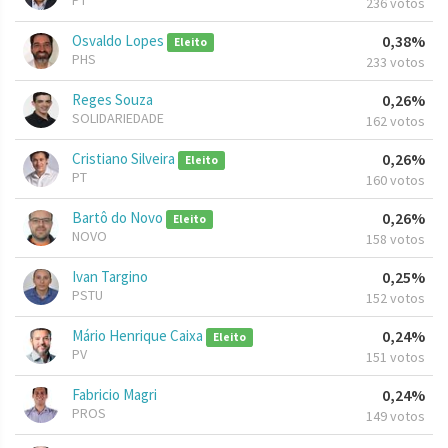
PT
236 votos
Osvaldo Lopes
0,38%
Eleito
PHS
233 votos
Reges Souza
0,26%
SOLIDARIEDADE
162 votos
Cristiano Silveira
0,26%
Eleito
PT
160 votos
Bartô do Novo
0,26%
Eleito
NOVO
158 votos
Ivan Targino
0,25%
PSTU
152 votos
Mário Henrique Caixa
0,24%
Eleito
PV
151 votos
Fabricio Magri
0,24%
PROS
149 votos