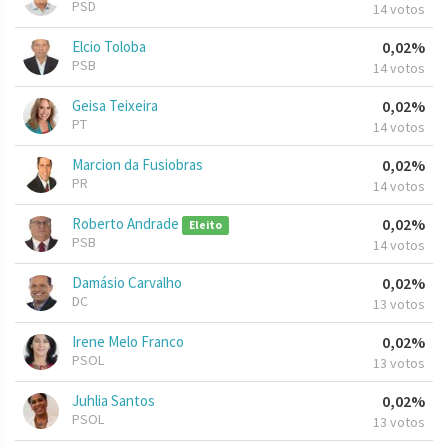
PSD
14 votos
Elcio Toloba
0,02%
PSB
14 votos
Geisa Teixeira
0,02%
PT
14 votos
Marcion da Fusiobras
0,02%
PR
14 votos
Roberto Andrade
0,02%
Eleito
PSB
14 votos
Damásio Carvalho
0,02%
DC
13 votos
Irene Melo Franco
0,02%
PSOL
13 votos
Juhlia Santos
0,02%
PSOL
13 votos