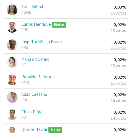
Tallia Sobral
0,03%
PSOL
16 votos
Carlos Henrique
0,02%
Eleito
PRB
15 votos
Inspetor Willian Braga
0,02%
PHS
15 votos
Maria do Carmo
0,02%
PT
15 votos
Ronaldo Batista
0,02%
PMN
15 votos
Adão Caetano
0,02%
PSL
14 votos
Chico Diniz
0,02%
PDT
14 votos
Duarte Bechir
0,02%
Eleito