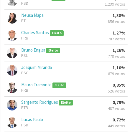
PSD
1.239 votos
Neusa Mapa
1,38%
PT
856 votos
Charles Santos
1,27%
Eleito
PRB
787 votos
Bruno Engler
1,26%
Eleito
PSL
778 votos
Joaquim Miranda
1,10%
PSC
679 votos
Mauro Tramonte
0,85%
Eleito
PRB
526 votos
Sargento Rodrigues
0,79%
Eleito
PTB
487 votos
Lucas Paulo
0,72%
PSD
449 votos