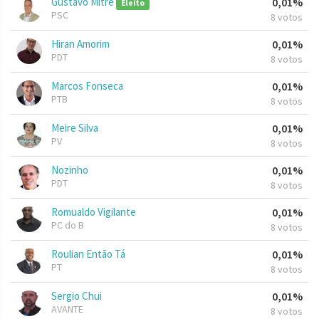
Gustavo Mitre
0,01%
Eleito
PSC
8 votos
Hiran Amorim
0,01%
PDT
8 votos
Marcos Fonseca
0,01%
PTB
8 votos
Meire Silva
0,01%
PV
8 votos
Nozinho
0,01%
PDT
8 votos
Romualdo Vigilante
0,01%
PC do B
8 votos
Roulian Então Tá
0,01%
PT
8 votos
Sergio Chui
0,01%
AVANTE
8 votos