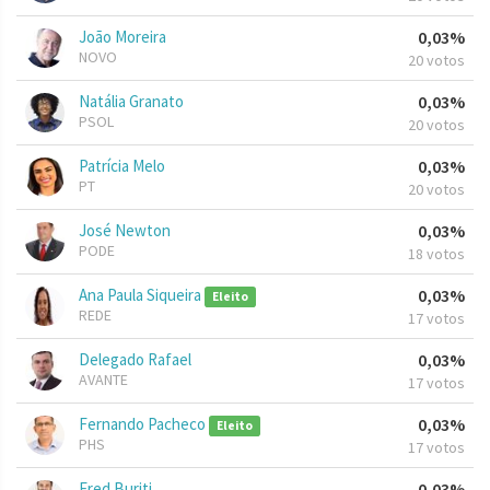
João Moreira
0,03%
NOVO
20 votos
Natália Granato
0,03%
PSOL
20 votos
Patrícia Melo
0,03%
PT
20 votos
José Newton
0,03%
PODE
18 votos
Ana Paula Siqueira
0,03%
Eleito
REDE
17 votos
Delegado Rafael
0,03%
AVANTE
17 votos
Fernando Pacheco
0,03%
Eleito
PHS
17 votos
Fred Buriti
0,03%