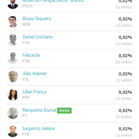
Anderson Despachante "branco"
0,02%
PROS
11 votos
Bruno Siqueira
0,02%
MDB
11 votos
Daniel Cristiano
0,02%
PCB
11 votos
Felizardo
0,02%
PSB
11 votos
Júlio Hubner
0,02%
PSL
11 votos
Lílian França
0,02%
PRP
11 votos
Marquinho Durval
0,02%
Eleito
PT
11 votos
Sargento Juliano
0,02%
PTB
11 votos