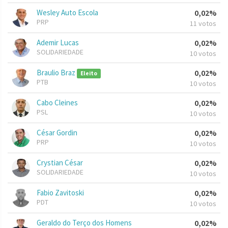
Wesley Auto Escola
0,02%
PRP
11 votos
Ademir Lucas
0,02%
SOLIDARIEDADE
10 votos
Braulio Braz
0,02%
Eleito
PTB
10 votos
Cabo Cleines
0,02%
PSL
10 votos
César Gordin
0,02%
PRP
10 votos
Crystian César
0,02%
SOLIDARIEDADE
10 votos
Fabio Zavitoski
0,02%
PDT
10 votos
Geraldo do Terço dos Homens
0,02%