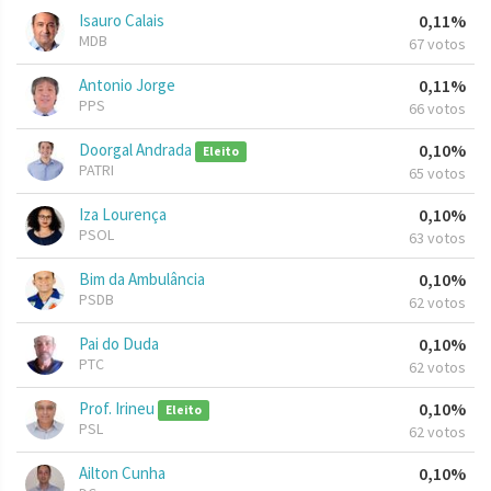
Isauro Calais
0,11%
MDB
67 votos
Antonio Jorge
0,11%
PPS
66 votos
Doorgal Andrada
0,10%
Eleito
PATRI
65 votos
Iza Lourença
0,10%
PSOL
63 votos
Bim da Ambulância
0,10%
PSDB
62 votos
Pai do Duda
0,10%
PTC
62 votos
Prof. Irineu
0,10%
Eleito
PSL
62 votos
Ailton Cunha
0,10%