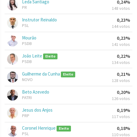
Leda Santiago
0,24%
PR
148 votos
Instrutor Reinaldo
0,23%
PSL
144 votos
Mourão
0,23%
PSDB
141 votos
João Leite
0,22%
Eleito
PSDB
134 votos
Guilherme da Cunha
0,21%
Eleito
NOVO
128 votos
Beto Azevedo
0,20%
PATRI
126 votos
Jesus dos Anjos
0,19%
PRP
117 votos
Coronel Henrique
0,18%
Eleito
PSL
110 votos