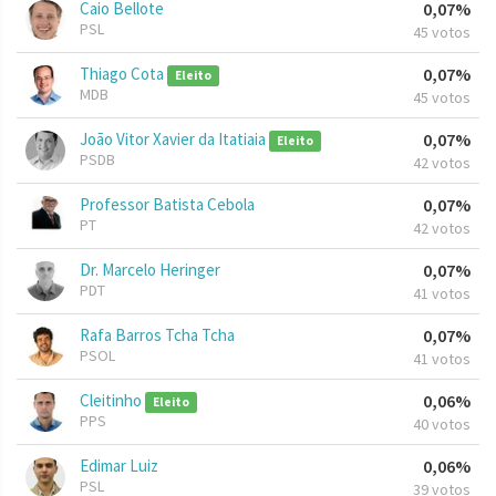
Caio Bellote
0,07%
PSL
45 votos
Thiago Cota
0,07%
Eleito
MDB
45 votos
João Vitor Xavier da Itatiaia
0,07%
Eleito
PSDB
42 votos
Professor Batista Cebola
0,07%
PT
42 votos
Dr. Marcelo Heringer
0,07%
PDT
41 votos
Rafa Barros Tcha Tcha
0,07%
PSOL
41 votos
Cleitinho
0,06%
Eleito
PPS
40 votos
Edimar Luiz
0,06%
PSL
39 votos