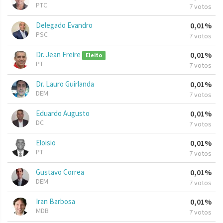
PTC
7 votos
Delegado Evandro
0,01%
PSC
7 votos
Dr. Jean Freire
0,01%
Eleito
PT
7 votos
Dr. Lauro Guirlanda
0,01%
DEM
7 votos
Eduardo Augusto
0,01%
DC
7 votos
Eloisio
0,01%
PT
7 votos
Gustavo Correa
0,01%
DEM
7 votos
Iran Barbosa
0,01%
MDB
7 votos