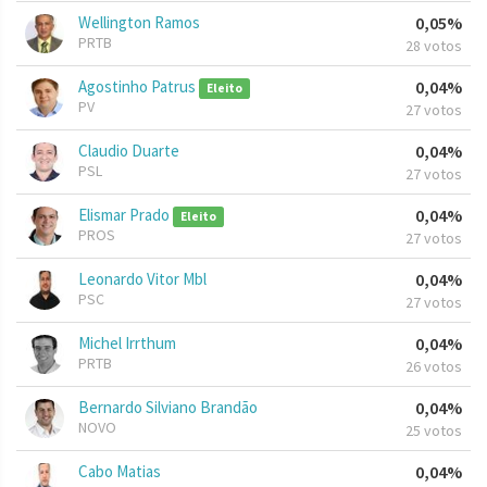
Wellington Ramos
0,05%
PRTB
28 votos
Agostinho Patrus
0,04%
Eleito
PV
27 votos
Claudio Duarte
0,04%
PSL
27 votos
Elismar Prado
0,04%
Eleito
PROS
27 votos
Leonardo Vitor Mbl
0,04%
PSC
27 votos
Michel Irrthum
0,04%
PRTB
26 votos
Bernardo Silviano Brandão
0,04%
NOVO
25 votos
Cabo Matias
0,04%