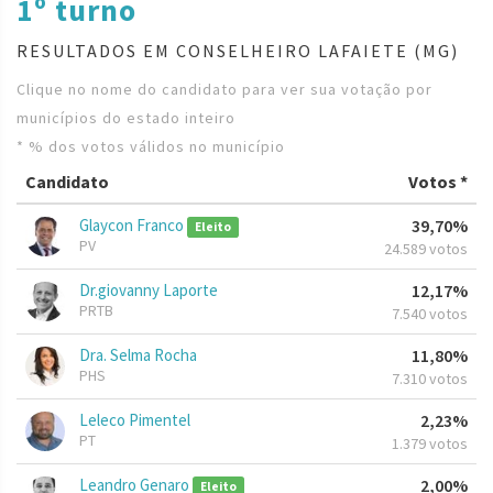
1º turno
RESULTADOS EM CONSELHEIRO LAFAIETE (MG)
Clique no nome do candidato para ver sua votação por
municípios do estado inteiro
* % dos votos válidos no município
Candidato
Votos *
Glaycon Franco
39,70%
Eleito
PV
24.589 votos
Dr.giovanny Laporte
12,17%
PRTB
7.540 votos
Dra. Selma Rocha
11,80%
PHS
7.310 votos
Leleco Pimentel
2,23%
PT
1.379 votos
Leandro Genaro
2,00%
Eleito