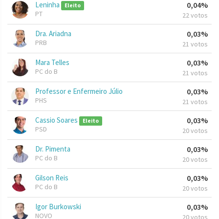
Leninha
0,04%
Eleito
PT
22 votos
Dra. Ariadna
0,03%
PRB
21 votos
Mara Telles
0,03%
PC do B
21 votos
Professor e Enfermeiro Júlio
0,03%
PHS
21 votos
Cassio Soares
0,03%
Eleito
PSD
20 votos
Dr. Pimenta
0,03%
PC do B
20 votos
Gilson Reis
0,03%
PC do B
20 votos
Igor Burkowski
0,03%
NOVO
20 votos