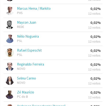
Marcus Hema / Markito
0,02%
PHS
12 votos
Maycon Juan
0,02%
REDE
12 votos
Nélio Nogueira
0,02%
PSL
12 votos
Rafael Espeschit
0,02%
PSL
12 votos
Reginaldo Ferreira
0,02%
NOVO
12 votos
Selma Carmo
0,02%
NOVO
12 votos
Zé Maurício
0,02%
PC do B
12 votos