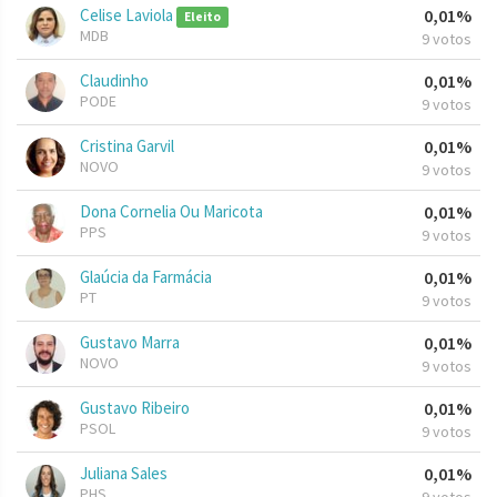
Celise Laviola
0,01%
Eleito
MDB
9 votos
Claudinho
0,01%
PODE
9 votos
Cristina Garvil
0,01%
NOVO
9 votos
Dona Cornelia Ou Maricota
0,01%
PPS
9 votos
Glaúcia da Farmácia
0,01%
PT
9 votos
Gustavo Marra
0,01%
NOVO
9 votos
Gustavo Ribeiro
0,01%
PSOL
9 votos
Juliana Sales
0,01%
PHS