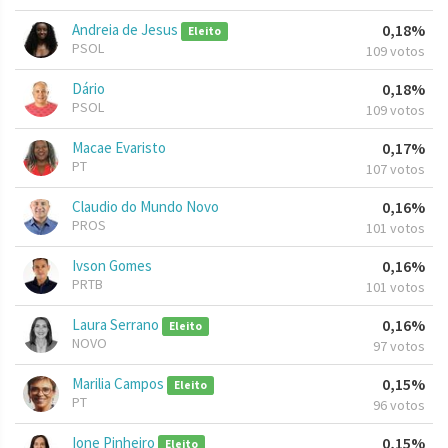
Andreia de Jesus
0,18%
Eleito
PSOL
109 votos
Dário
0,18%
PSOL
109 votos
Macae Evaristo
0,17%
PT
107 votos
Claudio do Mundo Novo
0,16%
PROS
101 votos
Ivson Gomes
0,16%
PRTB
101 votos
Laura Serrano
0,16%
Eleito
NOVO
97 votos
Marilia Campos
0,15%
Eleito
PT
96 votos
Ione Pinheiro
0,15%
Eleito