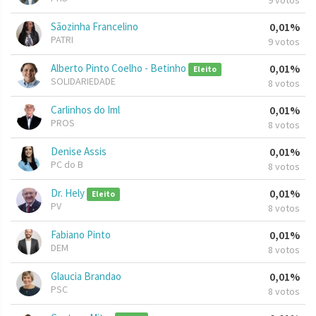
9 votos
Sãozinha Francelino
0,01%
PATRI
9 votos
Alberto Pinto Coelho - Betinho
0,01%
Eleito
SOLIDARIEDADE
8 votos
Carlinhos do Iml
0,01%
PROS
8 votos
Denise Assis
0,01%
PC do B
8 votos
Dr. Hely
0,01%
Eleito
PV
8 votos
Fabiano Pinto
0,01%
DEM
8 votos
Glaucia Brandao
0,01%
PSC
8 votos