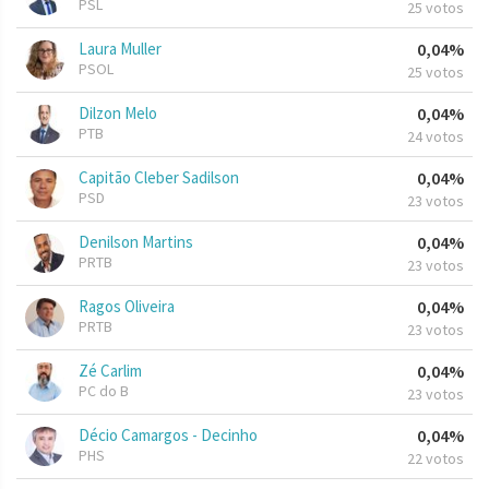
PSL
25 votos
Laura Muller
0,04%
PSOL
25 votos
Dilzon Melo
0,04%
PTB
24 votos
Capitão Cleber Sadilson
0,04%
PSD
23 votos
Denilson Martins
0,04%
PRTB
23 votos
Ragos Oliveira
0,04%
PRTB
23 votos
Zé Carlim
0,04%
PC do B
23 votos
Décio Camargos - Decinho
0,04%
PHS
22 votos