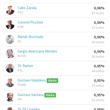
Cabo Zanola
0,06%
PSC
37 votos
Coronel Piccinini
0,06%
PSB
37 votos
Mariah Brochado
0,06%
DC
36 votos
Sergio Americano Mendes
0,06%
NOVO
36 votos
Dr. Ramon
0,05%
PSL
34 votos
Gustavo Valadares
0,05%
Eleito
PSDB
33 votos
Gustavo Santana
0,05%
Eleito
PR
32 votos
Dr Zé Leandro
0,05%