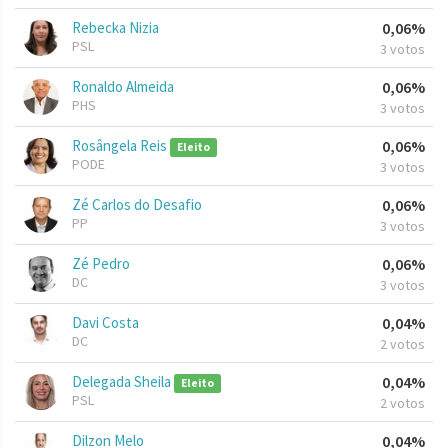
Rebecka Nizia
0,06%
PSL
3 votos
Ronaldo Almeida
0,06%
PHS
3 votos
Rosângela Reis
0,06%
Eleito
PODE
3 votos
Zé Carlos do Desafio
0,06%
PP
3 votos
Zé Pedro
0,06%
DC
3 votos
Davi Costa
0,04%
DC
2 votos
Delegada Sheila
0,04%
Eleito
PSL
2 votos
Dilzon Melo
0,04%