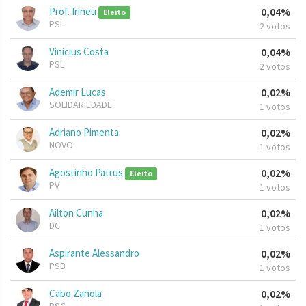
Prof. Irineu
0,04%
Eleito
PSL
2 votos
Vinicius Costa
0,04%
PSL
2 votos
Ademir Lucas
0,02%
SOLIDARIEDADE
1 votos
Adriano Pimenta
0,02%
NOVO
1 votos
Agostinho Patrus
0,02%
Eleito
PV
1 votos
Ailton Cunha
0,02%
DC
1 votos
Aspirante Alessandro
0,02%
PSB
1 votos
Cabo Zanola
0,02%