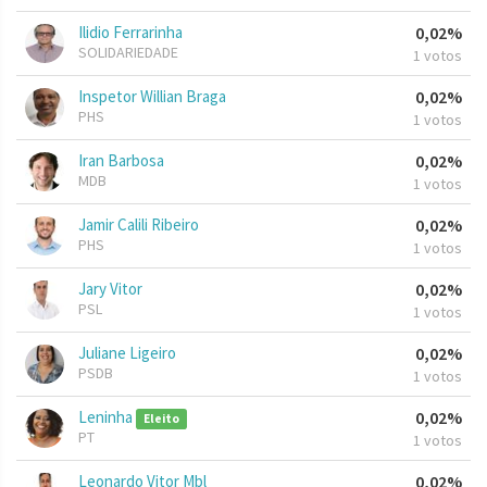
Ilidio Ferrarinha
0,02%
SOLIDARIEDADE
1 votos
Inspetor Willian Braga
0,02%
PHS
1 votos
Iran Barbosa
0,02%
MDB
1 votos
Jamir Calili Ribeiro
0,02%
PHS
1 votos
Jary Vitor
0,02%
PSL
1 votos
Juliane Ligeiro
0,02%
PSDB
1 votos
Leninha
0,02%
Eleito
PT
1 votos
Leonardo Vitor Mbl
0,02%