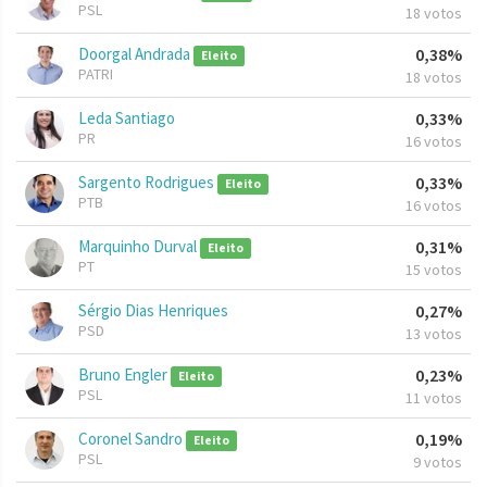
PSL
18 votos
Doorgal Andrada
0,38%
Eleito
PATRI
18 votos
Leda Santiago
0,33%
PR
16 votos
Sargento Rodrigues
0,33%
Eleito
PTB
16 votos
Marquinho Durval
0,31%
Eleito
PT
15 votos
Sérgio Dias Henriques
0,27%
PSD
13 votos
Bruno Engler
0,23%
Eleito
PSL
11 votos
Coronel Sandro
0,19%
Eleito
PSL
9 votos