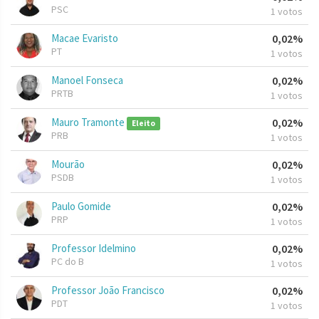
PSC
1 votos
Macae Evaristo
0,02%
PT
1 votos
Manoel Fonseca
0,02%
PRTB
1 votos
Mauro Tramonte
0,02%
Eleito
PRB
1 votos
Mourão
0,02%
PSDB
1 votos
Paulo Gomide
0,02%
PRP
1 votos
Professor Idelmino
0,02%
PC do B
1 votos
Professor João Francisco
0,02%
PDT
1 votos