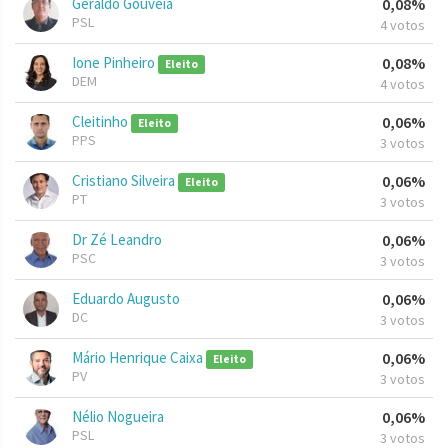
Geraldo Gouveia
0,08%
PSL
4 votos
Ione Pinheiro
0,08%
Eleito
DEM
4 votos
Cleitinho
0,06%
Eleito
PPS
3 votos
Cristiano Silveira
0,06%
Eleito
PT
3 votos
Dr Zé Leandro
0,06%
PSC
3 votos
Eduardo Augusto
0,06%
DC
3 votos
Mário Henrique Caixa
0,06%
Eleito
PV
3 votos
Nélio Nogueira
0,06%
PSL
3 votos