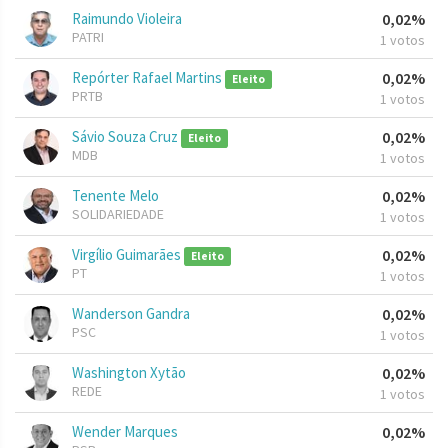
Raimundo Violeira
0,02%
PATRI
1 votos
Repórter Rafael Martins
0,02%
Eleito
PRTB
1 votos
Sávio Souza Cruz
0,02%
Eleito
MDB
1 votos
Tenente Melo
0,02%
SOLIDARIEDADE
1 votos
Virgílio Guimarães
0,02%
Eleito
PT
1 votos
Wanderson Gandra
0,02%
PSC
1 votos
Washington Xytão
0,02%
REDE
1 votos
Wender Marques
0,02%