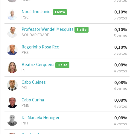
5 votos
Noraldino Junior
0,10%
Eleito
PSC
5 votos
Professor Wendel Mesquita
0,10%
Eleito
SOLIDARIEDADE
5 votos
Rogerinho Rosa Rcc
0,10%
PHS
5 votos
Beatriz Cerqueira
0,08%
Eleito
PT
4 votos
Cabo Cleines
0,08%
PSL
4 votos
Cabo Cunha
0,08%
PMN
4 votos
Dr. Marcelo Heringer
0,08%
PDT
4 votos