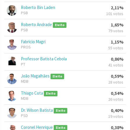
Roberto Bin Laden
2,11%
PSB
101 votos
Roberto Andrade
1,65%
Eleito
PSB
79 votos
Fabricio Magri
1,15%
PROS
55 votos
Professor Batista Cebola
0,86%
PT
41 votos
João Magalhães
0,59%
Eleito
MDB
28 votos
Thiago Cota
0,54%
Eleito
MDB
26 votos
Dr. Wilson Batista
0,40%
Eleito
PSD
19 votos
Coronel Henrique
0,38%
Eleito