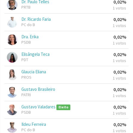
Dr. Paulo Telles
0,02%
PRTB
1 votos
Dr. Ricardo Faria
0,02%
PC do B
1 votos
Dra. Erika
0,02%
PSDB
1 votos
Elisângela Teca
0,02%
PDT
1 votos
Glaucia Eliana
0,02%
PROS
1 votos
Gustavo Brasileiro
0,02%
PATRI
1 votos
Gustavo Valadares
0,02%
Eleito
PSDB
1 votos
Ildeu Ferreira
0,02%
PC do B
1 votos