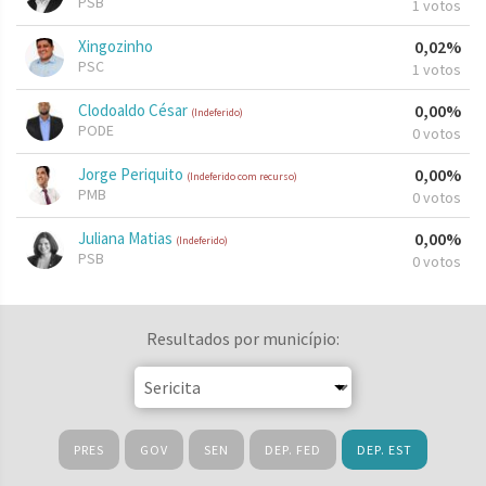
PSB
1 votos
Xingozinho
0,02%
PSC
1 votos
Clodoaldo César
0,00%
(Indeferido)
PODE
0 votos
Jorge Periquito
0,00%
(Indeferido com recurso)
PMB
0 votos
Juliana Matias
0,00%
(Indeferido)
PSB
0 votos
Resultados por município:
PRES
GOV
SEN
DEP. FED
DEP. EST