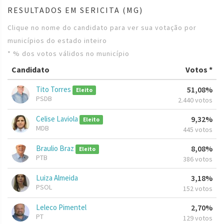
RESULTADOS EM SERICITA (MG)
Clique no nome do candidato para ver sua votação por
municípios do estado inteiro
* % dos votos válidos no município
Candidato
Votos *
Tito Torres
51,08%
Eleito
PSDB
2.440 votos
Celise Laviola
9,32%
Eleito
MDB
445 votos
Braulio Braz
8,08%
Eleito
PTB
386 votos
Luiza Almeida
3,18%
PSOL
152 votos
Leleco Pimentel
2,70%
PT
129 votos