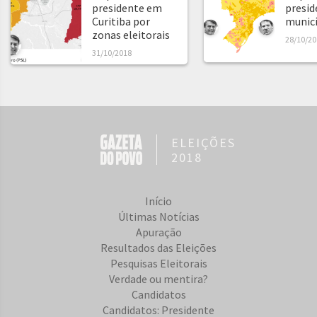
presidente em
presid
Curitiba por
municíp
zonas eleitorais
28/10/20
31/10/2018
ELEIÇÕES
2018
Início
Últimas Notícias
Apuração
Resultados das Eleições
Pesquisas Eleitorais
Verdade ou mentira?
Candidatos
Candidatos: Presidente