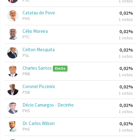
PSC
1 votos
Catatau do Povo
0,02%
PHS
1 votos
Célio Moreira
0,02%
PTC
1 votos
Celton Mesquita
0,02%
PSL
1 votos
Charles Santos
0,02%
Eleito
PRB
1 votos
Coronel Piccinini
0,02%
PSB
1 votos
Décio Camargos - Decinho
0,02%
PHS
1 votos
Dr. Carlos Wilson
0,02%
PHS
1 votos