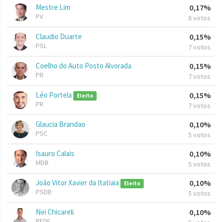
Mestre Lim
0,17%
PV
8 votos
Claudio Duarte
0,15%
PSL
7 votos
Coelho do Auto Posto Alvorada
0,15%
PR
7 votos
Léo Portela
0,15%
Eleito
PR
7 votos
Glaucia Brandao
0,10%
PSC
5 votos
Isauro Calais
0,10%
MDB
5 votos
João Vitor Xavier da Itatiaia
0,10%
Eleito
PSDB
5 votos
Nei Chicareli
0,10%
REDE