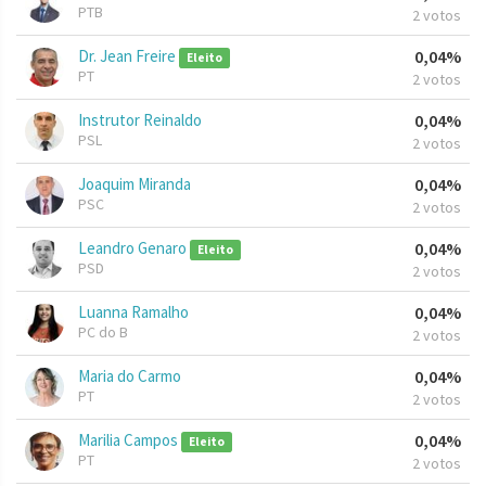
PTB
2 votos
Dr. Jean Freire
0,04%
Eleito
PT
2 votos
Instrutor Reinaldo
0,04%
PSL
2 votos
Joaquim Miranda
0,04%
PSC
2 votos
Leandro Genaro
0,04%
Eleito
PSD
2 votos
Luanna Ramalho
0,04%
PC do B
2 votos
Maria do Carmo
0,04%
PT
2 votos
Marilia Campos
0,04%
Eleito
PT
2 votos