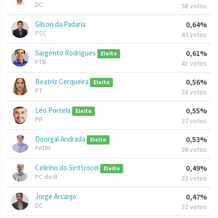
DC
58 votos
Gilson da Padaria
0,64%
PSC
43 votos
Sargento Rodrigues
0,61%
Eleito
PTB
41 votos
Beatriz Cerqueira
0,56%
Eleito
PT
38 votos
Léo Portela
0,55%
Eleito
PR
37 votos
Doorgal Andrada
0,53%
Eleito
PATRI
36 votos
Celinho do Sinttrocel
0,49%
Eleito
PC do B
33 votos
Jorge Arcanjo
0,47%
DC
32 votos