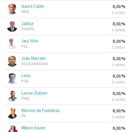
Isauro Calais
0,01%
MDB
1 votos
Jabbur
0,01%
AVANTE
1 votos
Jary Vitor
0,01%
PSL
1 votos
João Marcelo
0,01%
SOLIDARIEDADE
1 votos
Lerin
0,01%
PSB
1 votos
Lorran Dubem
0,01%
PMN
1 votos
Marcion da Fusiobras
0,01%
PR
1 votos
Milene Xavier
0,01%