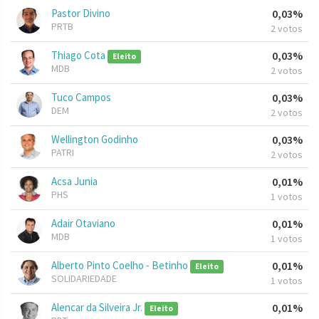
Pastor Divino
0,03%
PRTB
2 votos
Thiago Cota
0,03%
Eleito
MDB
2 votos
Tuco Campos
0,03%
DEM
2 votos
Wellington Godinho
0,03%
PATRI
2 votos
Acsa Junia
0,01%
PHS
1 votos
Adair Otaviano
0,01%
MDB
1 votos
Alberto Pinto Coelho - Betinho
0,01%
Eleito
SOLIDARIEDADE
1 votos
Alencar da Silveira Jr.
0,01%
Eleito