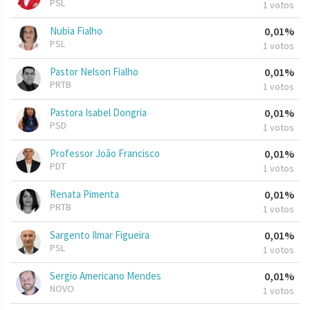
PSL
1 votos
Nubia Fialho
0,01%
PSL
1 votos
Pastor Nelson Fialho
0,01%
PRTB
1 votos
Pastora Isabel Dongria
0,01%
PSD
1 votos
Professor João Francisco
0,01%
PDT
1 votos
Renata Pimenta
0,01%
PRTB
1 votos
Sargento Ilmar Figueira
0,01%
PSL
1 votos
Sergio Americano Mendes
0,01%
NOVO
1 votos