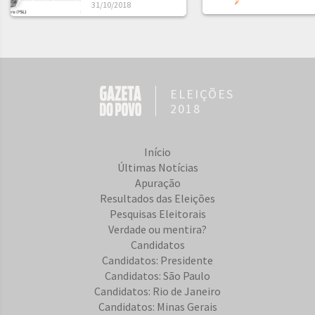
31/10/2018
ELEIÇÕES
2018
Início
Últimas Notícias
Apuração
Resultados das Eleições
Pesquisas Eleitorais
Verdade ou mentira?
Candidatos
Candidatos: Presidente
Candidatos: São Paulo
Candidatos: Rio de Janeiro
Candidatos: Minas Gerais