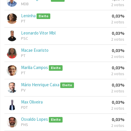
MDB
2 votos
Leninha
0,03%
Eleito
PT
2 votos
Leonardo Vitor Mbl
0,03%
PSC
2 votos
Macae Evaristo
0,03%
PT
2 votos
Marilia Campos
0,03%
Eleito
PT
2 votos
Mário Henrique Caixa
0,03%
Eleito
PV
2 votos
Max Oliveira
0,03%
PDT
2 votos
Osvaldo Lopes
0,03%
Eleito
PHS
2 votos