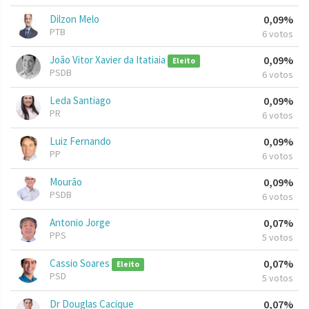
Dilzon Melo
0,09%
PTB
6 votos
João Vitor Xavier da Itatiaia
0,09%
Eleito
PSDB
6 votos
Leda Santiago
0,09%
PR
6 votos
Luiz Fernando
0,09%
PP
6 votos
Mourão
0,09%
PSDB
6 votos
Antonio Jorge
0,07%
PPS
5 votos
Cassio Soares
0,07%
Eleito
PSD
5 votos
Dr Douglas Cacique
0,07%