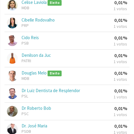
Celise Laviola
0,01%
Eleito
MDB
1 votos
Cibelle Rodovalho
0,01%
PRP
1 votos
Cido Reis
0,01%
PSB
1 votos
Denilson da Juc
0,01%
PATRI
1 votos
Douglas Melo
0,01%
Eleito
MDB
1 votos
Dr Luiz Dentista de Resplendor
0,01%
PSL
1 votos
Dr Roberto Bob
0,01%
PSC
1 votos
Dr. José Maria
0,01%
PSDB
1 votos