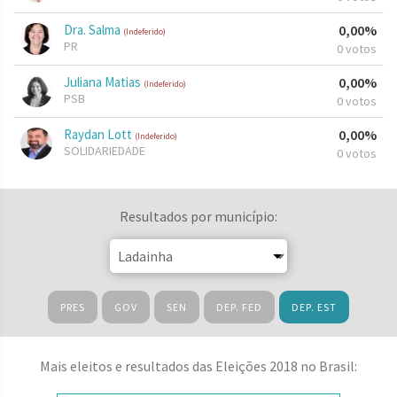
Dra. Salma
0,00%
(Indeferido)
PR
0 votos
Juliana Matias
0,00%
(Indeferido)
PSB
0 votos
Raydan Lott
0,00%
(Indeferido)
SOLIDARIEDADE
0 votos
Resultados por município:
PRES
GOV
SEN
DEP. FED
DEP. EST
Mais eleitos e resultados das Eleições 2018 no Brasil: