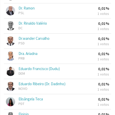
Dr. Ramon
0,01%
PSL
1 votos
Dr. Rinaldo Valério
0,01%
DC
1 votos
Dr.wander Carvalho
0,01%
PSD
1 votos
Dra. Ariadna
0,01%
PRB
1 votos
Eduardo Francisco (Dudu)
0,01%
DEM
1 votos
Eduardo Ribeiro (Dr. Dadinho)
0,01%
NOVO
1 votos
Elisângela Teca
0,01%
PDT
1 votos
Eloisio
0,01%