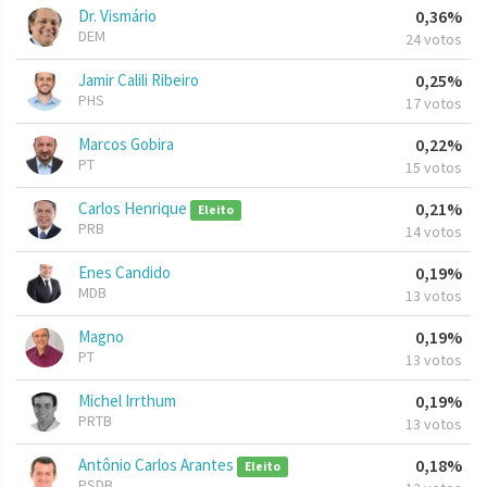
Dr. Vismário
0,36%
DEM
24 votos
Jamir Calili Ribeiro
0,25%
PHS
17 votos
Marcos Gobira
0,22%
PT
15 votos
Carlos Henrique
0,21%
Eleito
PRB
14 votos
Enes Candido
0,19%
MDB
13 votos
Magno
0,19%
PT
13 votos
Michel Irrthum
0,19%
PRTB
13 votos
Antônio Carlos Arantes
0,18%
Eleito
PSDB