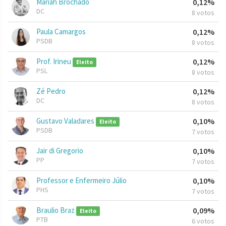
Mariah Brochado
0,12%
DC
8 votos
Paula Camargos
0,12%
PSDB
8 votos
Prof. Irineu
0,12%
Eleito
PSL
8 votos
Zé Pedro
0,12%
DC
8 votos
Gustavo Valadares
0,10%
Eleito
PSDB
7 votos
Jair di Gregorio
0,10%
PP
7 votos
Professor e Enfermeiro Júlio
0,10%
PHS
7 votos
Braulio Braz
0,09%
Eleito
PTB
6 votos