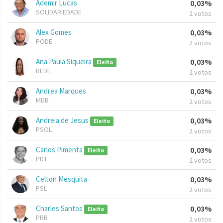
Ademir Lucas
0,03%
SOLIDARIEDADE
2 votos
Alex Gomes
0,03%
PODE
2 votos
Ana Paula Siqueira
0,03%
Eleito
REDE
2 votos
Andrea Marques
0,03%
MDB
2 votos
Andreia de Jesus
0,03%
Eleito
PSOL
2 votos
Carlos Pimenta
0,03%
Eleito
PDT
2 votos
Celton Mesquita
0,03%
PSL
2 votos
Charles Santos
0,03%
Eleito
PRB
2 votos