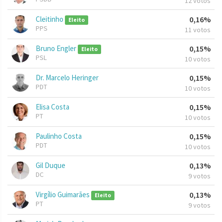
12 votos
Cleitinho
0,16%
Eleito
PPS
11 votos
Bruno Engler
0,15%
Eleito
PSL
10 votos
Dr. Marcelo Heringer
0,15%
PDT
10 votos
Elisa Costa
0,15%
PT
10 votos
Paulinho Costa
0,15%
PDT
10 votos
Gil Duque
0,13%
DC
9 votos
Virgílio Guimarães
0,13%
Eleito
PT
9 votos