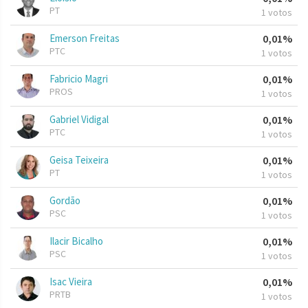
PT
1 votos
Emerson Freitas
0,01%
PTC
1 votos
Fabricio Magri
0,01%
PROS
1 votos
Gabriel Vidigal
0,01%
PTC
1 votos
Geisa Teixeira
0,01%
PT
1 votos
Gordão
0,01%
PSC
1 votos
Ilacir Bicalho
0,01%
PSC
1 votos
Isac Vieira
0,01%
PRTB
1 votos