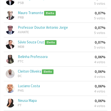
PSB
5 votos
Mauro Tramonte
0,07%
Eleito
PRB
5 votos
Professor Doutor Antonio Jorge
0,07%
AVANTE
5 votos
Sávio Souza Cruz
0,07%
Eleito
MDB
5 votos
Belinha Professora
0,06%
PTC
4 votos
Cleiton Oliveira
0,06%
Eleito
DC
4 votos
Luciano Costa
0,06%
PHS
4 votos
Neusa Mapa
0,06%
PT
4 votos