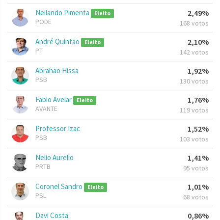
Neilando Pimenta
2,49%
Eleito
PODE
168 votos
André Quintão
2,10%
Eleito
PT
142 votos
Abrahão Hissa
1,92%
PSB
130 votos
Fabio Avelar
1,76%
Eleito
AVANTE
119 votos
Professor Izac
1,52%
PSB
103 votos
Nelio Aurelio
1,41%
PRTB
95 votos
Coronel Sandro
1,01%
Eleito
PSL
68 votos
Davi Costa
0,86%