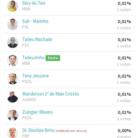
Silcy do Taxi
0,01%
MDB
1 votos
Sub - Marinho
0,01%
PSL
1 votos
Tadeu Machado
0,01%
PSC
1 votos
Tadeuzinho
0,01%
Eleito
MDB
1 votos
Tony Jossone
0,01%
PSOL
1 votos
Wanderson 1º de Maio Cristão
0,01%
AVANTE
1 votos
Zuingler Ribeiro
0,01%
PSOL
1 votos
Dr. Dionísio Brito
0,00%
(Indeferido com recurso)
PRP
0 votos