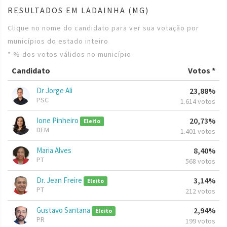
RESULTADOS EM LADAINHA (MG)
Clique no nome do candidato para ver sua votação por
municípios do estado inteiro
* % dos votos válidos no município
Candidato
Votos *
Dr Jorge Ali
23,88%
PSC
1.614 votos
Ione Pinheiro
20,73%
Eleito
DEM
1.401 votos
Maria Alves
8,40%
PT
568 votos
Dr. Jean Freire
3,14%
Eleito
PT
212 votos
Gustavo Santana
2,94%
Eleito
PR
199 votos