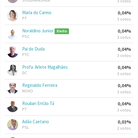
SOLIDARIEDADE
3 votos
Maria do Carmo
0,04%
PT
3 votos
Noraldino Junior
0,04%
Eleito
PSC
3 votos
Pai do Duda
0,04%
PTC
3 votos
Profa. Arlete Magalhães
0,04%
DC
3 votos
Reginaldo Ferreira
0,04%
NOVO
3 votos
Roulian Então Tá
0,04%
PT
3 votos
Adão Caetano
0,03%
PSL
2 votos