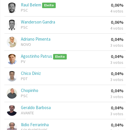
Raul Belem
0,06%
Eleito
PSC
4 votos
Wanderson Gandra
0,06%
PSC
4 votos
Adriano Pimenta
0,04%
NOVO
3 votos
Agostinho Patrus
0,04%
Eleito
PV
3 votos
Chico Diniz
0,04%
PDT
3 votos
Chopinho
0,04%
PSC
3 votos
Geraldo Barbosa
0,04%
AVANTE
3 votos
Ilidio Ferrarinha
0,04%