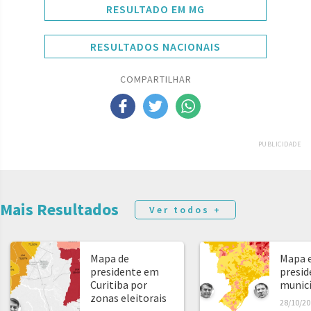
RESULTADO EM MG
RESULTADOS NACIONAIS
COMPARTILHAR
PUBLICIDADE
Mais Resultados
Ver todos +
Mapa de
Mapa e
presidente em
presid
Curitiba por
municíp
zonas eleitorais
28/10/20