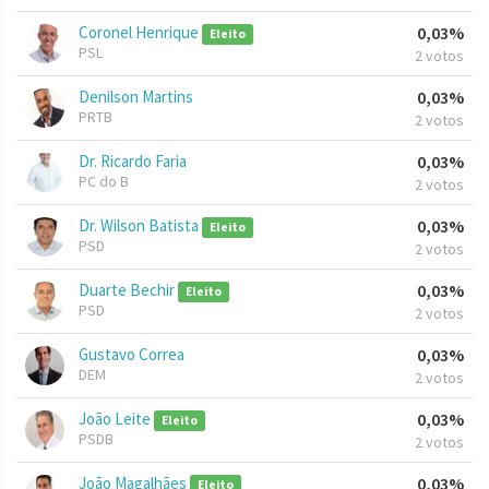
Coronel Henrique
0,03%
Eleito
PSL
2 votos
Denilson Martins
0,03%
PRTB
2 votos
Dr. Ricardo Faria
0,03%
PC do B
2 votos
Dr. Wilson Batista
0,03%
Eleito
PSD
2 votos
Duarte Bechir
0,03%
Eleito
PSD
2 votos
Gustavo Correa
0,03%
DEM
2 votos
João Leite
0,03%
Eleito
PSDB
2 votos
João Magalhães
0,03%
Eleito