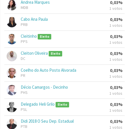
Andrea Marques
0,03%
MDB
1 votos
Cabo Ana Paula
0,03%
PRB
1 votos
Cleitinho
0,03%
Eleito
PPS
1 votos
Cleiton Oliveira
0,03%
Eleito
DC
1 votos
Coelho do Auto Posto Alvorada
0,03%
PR
1 votos
Décio Camargos - Decinho
0,03%
PHS
1 votos
Delegado Heli Grilo
0,03%
Eleito
PSL
1 votos
Didi 2018 O Seu Dep. Estadual
0,03%
PTB
1 votos