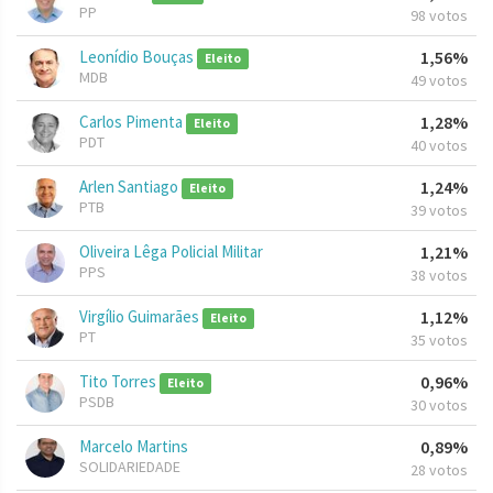
PP
98 votos
Leonídio Bouças
1,56%
Eleito
MDB
49 votos
Carlos Pimenta
1,28%
Eleito
PDT
40 votos
Arlen Santiago
1,24%
Eleito
PTB
39 votos
Oliveira Lêga Policial Militar
1,21%
PPS
38 votos
Virgílio Guimarães
1,12%
Eleito
PT
35 votos
Tito Torres
0,96%
Eleito
PSDB
30 votos
Marcelo Martins
0,89%
SOLIDARIEDADE
28 votos