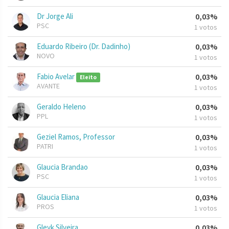
Dr Jorge Ali
0,03%
PSC
1 votos
Eduardo Ribeiro (Dr. Dadinho)
0,03%
NOVO
1 votos
Fabio Avelar
0,03%
Eleito
AVANTE
1 votos
Geraldo Heleno
0,03%
PPL
1 votos
Geziel Ramos, Professor
0,03%
PATRI
1 votos
Glaucia Brandao
0,03%
PSC
1 votos
Glaucia Eliana
0,03%
PROS
1 votos
Gleyk Silveira
0,03%