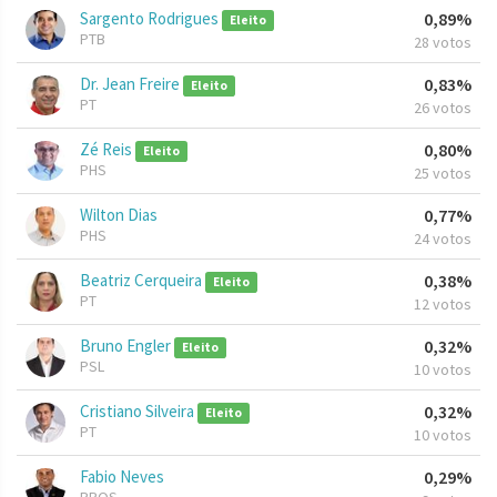
Sargento Rodrigues
0,89%
Eleito
PTB
28 votos
Dr. Jean Freire
0,83%
Eleito
PT
26 votos
Zé Reis
0,80%
Eleito
PHS
25 votos
Wilton Dias
0,77%
PHS
24 votos
Beatriz Cerqueira
0,38%
Eleito
PT
12 votos
Bruno Engler
0,32%
Eleito
PSL
10 votos
Cristiano Silveira
0,32%
Eleito
PT
10 votos
Fabio Neves
0,29%