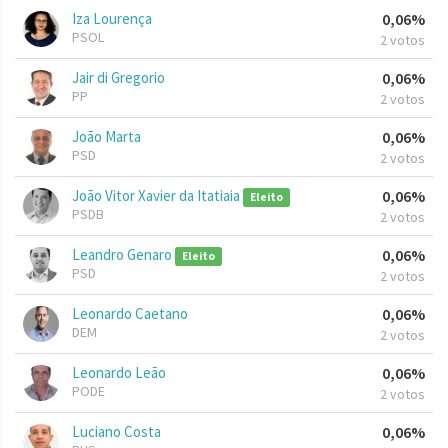
Iza Lourença
0,06%
PSOL
2 votos
Jair di Gregorio
0,06%
PP
2 votos
João Marta
0,06%
PSD
2 votos
João Vitor Xavier da Itatiaia
0,06%
Eleito
PSDB
2 votos
Leandro Genaro
0,06%
Eleito
PSD
2 votos
Leonardo Caetano
0,06%
DEM
2 votos
Leonardo Leão
0,06%
PODE
2 votos
Luciano Costa
0,06%