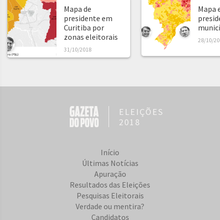
Mapa de
Mapa e
presidente em
presid
Curitiba por
municíp
zonas eleitorais
28/10/20
31/10/2018
ELEIÇÕES
2018
Início
Últimas Notícias
Apuração
Resultados das Eleições
Pesquisas Eleitorais
Verdade ou mentira?
Candidatos