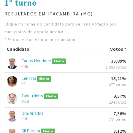
1º turno
RESULTADOS EM ITACAMBIRA (MG)
Clique no nome do candidato para ver sua votação por
municípios do estado inteiro
* % dos votos válidos no município
Candidato
Votos *
Carlos Henrique
33,89%
Eleito
PRB
1.063 votos
Leninha
15,21%
Eleito
PT
477 votos
Tadeuzinho
9,37%
Eleito
MDB
294 votos
Dra. Ariadna
7,36%
PRB
231 votos
Gil Pereira
3,12%
Eleito