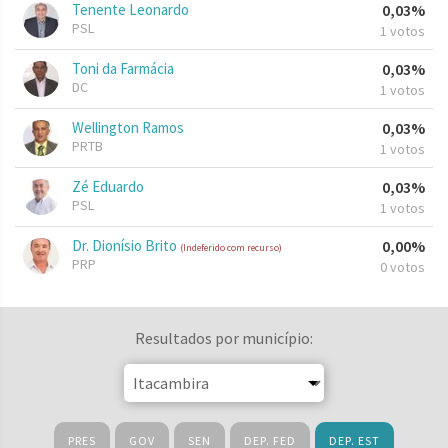
Tenente Leonardo
0,03%
PSL
1 votos
Toni da Farmácia
0,03%
DC
1 votos
Wellington Ramos
0,03%
PRTB
1 votos
Zé Eduardo
0,03%
PSL
1 votos
Dr. Dionísio Brito
0,00%
(Indeferido com recurso)
PRP
0 votos
Resultados por município:
PRES
GOV
SEN
DEP. FED
DEP. EST