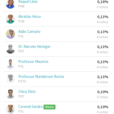
Raquel Lima
0,16%
PRB
5 votos
Abrahão Hissa
0,13%
PSB
4 votos
Adão Caetano
0,13%
PSL
4 votos
Dr. Marcelo Heringer
0,13%
PDT
4 votos
Professor Mauricio
0,13%
PSL
4 votos
Professor Wanderson Rocha
0,13%
PSTU
4 votos
Chico Diniz
0,10%
PDT
3 votos
Coronel Sandro
0,10%
Eleito
PSL
3 votos