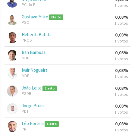
PC do B
1 votos
Gustavo Mitre
0,03%
Eleito
PSC
1 votos
Heberth Batata
0,03%
PROS
1 votos
Iran Barbosa
0,03%
MDB
1 votos
Ivair Nogueira
0,03%
MDB
1 votos
João Leite
0,03%
Eleito
PSDB
1 votos
Jorge Brum
0,03%
PDT
1 votos
Léo Portela
0,03%
Eleito
PR
1 votos