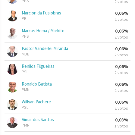
PHS
2 votos
Marcion da Fusiobras
0,06%
PR
2 votos
Marcus Hema / Markito
0,06%
PHS
2 votos
Pastor Vanderlei Miranda
0,06%
MDB
2 votos
Renilda Filgueiras
0,06%
PSL
2 votos
Ronaldo Batista
0,06%
PMN
2 votos
Willyan Pachere
0,06%
PSL
2 votos
Aimar dos Santos
0,03%
PMN
1 votos