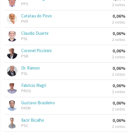
PPS
2 votos
Catatau do Povo
0,06%
PHS
2 votos
Claudio Duarte
0,06%
PSL
2 votos
Coronel Piccinini
0,06%
PSB
2 votos
Dr. Ramon
0,06%
PSL
2 votos
Fabricio Magri
0,06%
PROS
2 votos
Gustavo Brasileiro
0,06%
PATRI
2 votos
Ilacir Bicalho
0,06%
PSC
2 votos