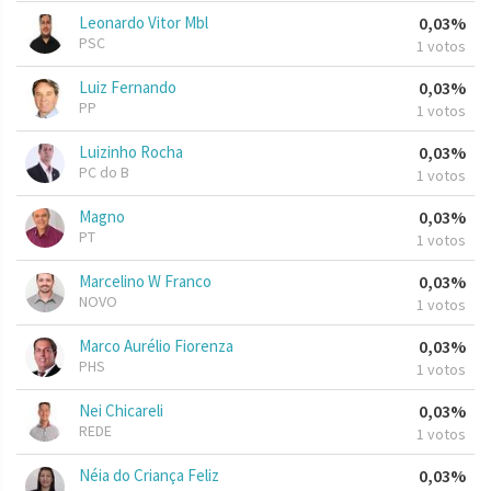
Leonardo Vitor Mbl
0,03%
PSC
1 votos
Luiz Fernando
0,03%
PP
1 votos
Luizinho Rocha
0,03%
PC do B
1 votos
Magno
0,03%
PT
1 votos
Marcelino W Franco
0,03%
NOVO
1 votos
Marco Aurélio Fiorenza
0,03%
PHS
1 votos
Nei Chicareli
0,03%
REDE
1 votos
Néia do Criança Feliz
0,03%