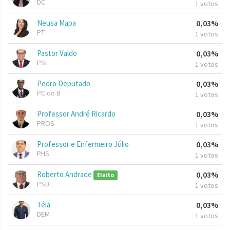
DC
1 votos
Neusa Mapa
0,03%
PT
1 votos
Pastor Valdo
0,03%
PSL
1 votos
Pedro Deputado
0,03%
PC do B
1 votos
Professor André Ricardo
0,03%
PROS
1 votos
Professor e Enfermeiro Júlio
0,03%
PHS
1 votos
Roberto Andrade
0,03%
Eleito
PSB
1 votos
Téia
0,03%
DEM
1 votos