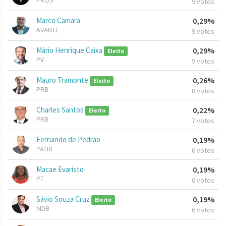
PROS
9 votos
Marco Camara
0,29%
AVANTE
9 votos
Mário Henrique Caixa
0,29%
Eleito
PV
9 votos
Mauro Tramonte
0,26%
Eleito
PRB
8 votos
Charles Santos
0,22%
Eleito
PRB
7 votos
Fernando de Pedrão
0,19%
PATRI
6 votos
Macae Evaristo
0,19%
PT
6 votos
Sávio Souza Cruz
0,19%
Eleito
MDB
6 votos