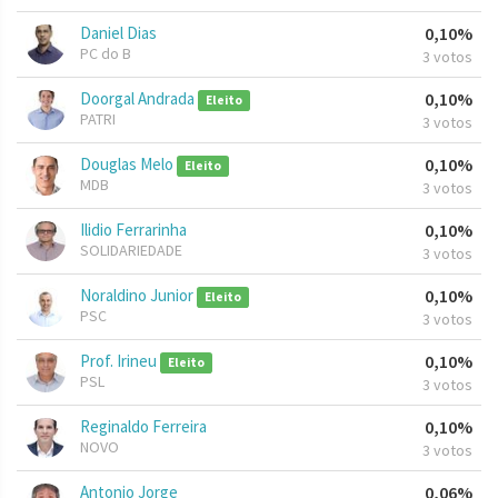
Daniel Dias
0,10%
PC do B
3 votos
Doorgal Andrada
0,10%
Eleito
PATRI
3 votos
Douglas Melo
0,10%
Eleito
MDB
3 votos
Ilidio Ferrarinha
0,10%
SOLIDARIEDADE
3 votos
Noraldino Junior
0,10%
Eleito
PSC
3 votos
Prof. Irineu
0,10%
Eleito
PSL
3 votos
Reginaldo Ferreira
0,10%
NOVO
3 votos
Antonio Jorge
0,06%