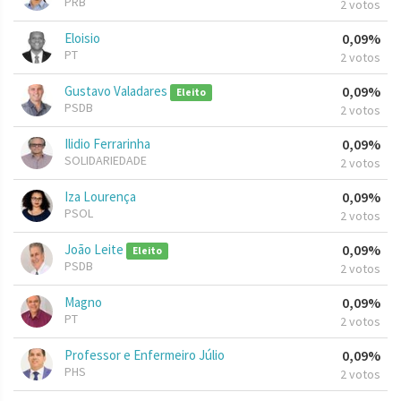
PRB
2 votos
Eloisio
0,09%
PT
2 votos
Gustavo Valadares
0,09%
Eleito
PSDB
2 votos
Ilidio Ferrarinha
0,09%
SOLIDARIEDADE
2 votos
Iza Lourença
0,09%
PSOL
2 votos
João Leite
0,09%
Eleito
PSDB
2 votos
Magno
0,09%
PT
2 votos
Professor e Enfermeiro Júlio
0,09%
PHS
2 votos