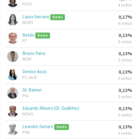
PSTU
4 votos
Laura Serrano
0,17%
Eleito
NOVO
4 votos
Betão
0,13%
Eleito
PT
3 votos
Bruno Paiva
0,13%
REDE
3 votos
Denise Assis
0,13%
PC do B
3 votos
Dr. Ramon
0,13%
PSL
3 votos
Eduardo Ribeiro (Dr. Dadinho)
0,13%
NOVO
3 votos
Leandro Genaro
0,13%
Eleito
PSD
3 votos