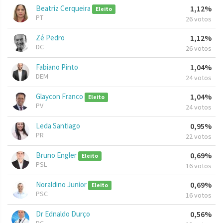
Beatriz Cerqueira
1,12%
Eleito
PT
26 votos
Zé Pedro
1,12%
DC
26 votos
Fabiano Pinto
1,04%
DEM
24 votos
Glaycon Franco
1,04%
Eleito
PV
24 votos
Leda Santiago
0,95%
PR
22 votos
Bruno Engler
0,69%
Eleito
PSL
16 votos
Noraldino Junior
0,69%
Eleito
PSC
16 votos
Dr Ednaldo Durço
0,56%