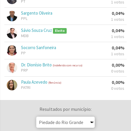
PT
1 votos
Sargento Oliveira
0,04%
PPL
1 votos
Sávio Souza Cruz
0,04%
Eleito
MDB
1 votos
Socorro Sanfoneira
0,04%
PP
1 votos
Dr. Dionísio Brito
0,00%
(Indeferido com recurso)
PRP
0 votos
Paula Azevedo
0,00%
(Renúncia)
PATRI
0 votos
Resultados por município: