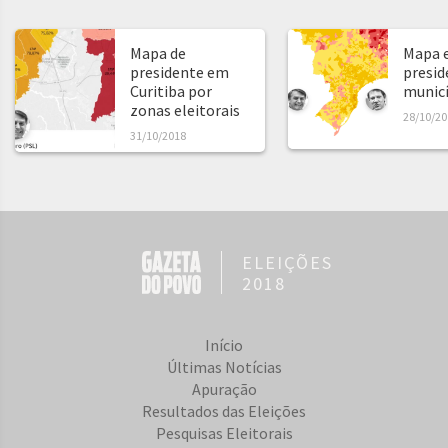
Mapa de
Mapa e
presidente em
presid
Curitiba por
municíp
zonas eleitorais
28/10/20
31/10/2018
ELEIÇÕES
2018
Início
Últimas Notícias
Apuração
Resultados das Eleições
Pesquisas Eleitorais