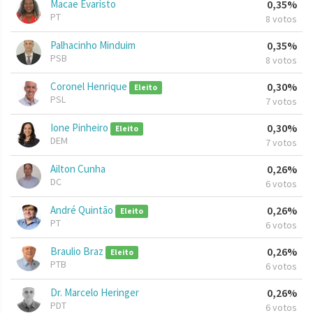
Macae Evaristo
0,35%
PT
8 votos
Palhacinho Minduim
0,35%
PSB
8 votos
Coronel Henrique
0,30%
Eleito
PSL
7 votos
Ione Pinheiro
0,30%
Eleito
DEM
7 votos
Ailton Cunha
0,26%
DC
6 votos
André Quintão
0,26%
Eleito
PT
6 votos
Braulio Braz
0,26%
Eleito
PTB
6 votos
Dr. Marcelo Heringer
0,26%
PDT
6 votos