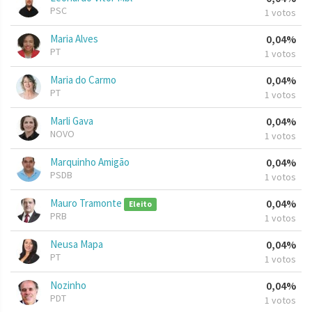
PSC
1 votos
Maria Alves
0,04%
PT
1 votos
Maria do Carmo
0,04%
PT
1 votos
Marli Gava
0,04%
NOVO
1 votos
Marquinho Amigão
0,04%
PSDB
1 votos
Mauro Tramonte
0,04%
Eleito
PRB
1 votos
Neusa Mapa
0,04%
PT
1 votos
Nozinho
0,04%
PDT
1 votos