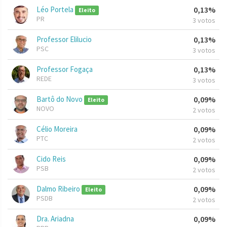
Léo Portela
0,13%
Eleito
PR
3 votos
Professor Elilucio
0,13%
PSC
3 votos
Professor Fogaça
0,13%
REDE
3 votos
Bartô do Novo
0,09%
Eleito
NOVO
2 votos
Célio Moreira
0,09%
PTC
2 votos
Cido Reis
0,09%
PSB
2 votos
Dalmo Ribeiro
0,09%
Eleito
PSDB
2 votos
Dra. Ariadna
0,09%