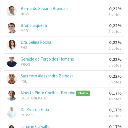
Bernardo Silviano Brandão
0,22%
NOVO
5 votos
Bruno Siqueira
0,22%
MDB
5 votos
Dra. Selma Rocha
0,22%
PHS
5 votos
Geraldo do Terço dos Homens
0,22%
PROS
5 votos
Sargento Alessandro Barbosa
0,22%
PSL
5 votos
Alberto Pinto Coelho - Betinho
0,17%
Eleito
SOLIDARIEDADE
4 votos
Dr. Ricardo Faria
0,17%
PC do B
4 votos
Janaine Carvalho
0,17%