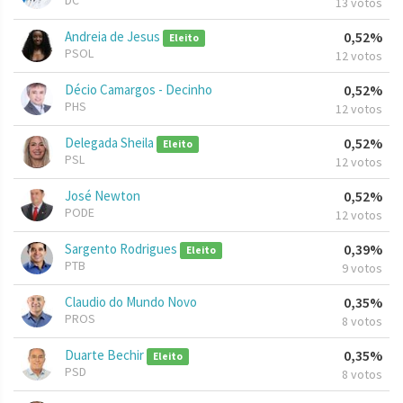
DC
13 votos
Andreia de Jesus
0,52%
Eleito
PSOL
12 votos
Décio Camargos - Decinho
0,52%
PHS
12 votos
Delegada Sheila
0,52%
Eleito
PSL
12 votos
José Newton
0,52%
PODE
12 votos
Sargento Rodrigues
0,39%
Eleito
PTB
9 votos
Claudio do Mundo Novo
0,35%
PROS
8 votos
Duarte Bechir
0,35%
Eleito
PSD
8 votos