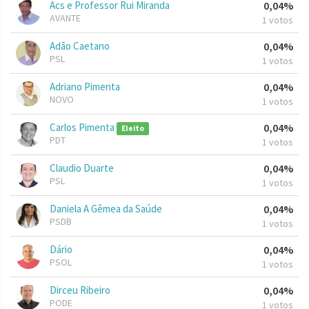
Acs e Professor Rui Miranda
0,04%
AVANTE
1 votos
Adão Caetano
0,04%
PSL
1 votos
Adriano Pimenta
0,04%
NOVO
1 votos
Carlos Pimenta
0,04%
Eleito
PDT
1 votos
Claudio Duarte
0,04%
PSL
1 votos
Daniela A Gêmea da Saúde
0,04%
PSDB
1 votos
Dário
0,04%
PSOL
1 votos
Dirceu Ribeiro
0,04%
PODE
1 votos