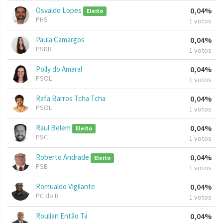
Osvaldo Lopes
0,04%
Eleito
PHS
1 votos
Paula Camargos
0,04%
PSDB
1 votos
Polly do Amaral
0,04%
PSOL
1 votos
Rafa Barros Tcha Tcha
0,04%
PSOL
1 votos
Raul Belem
0,04%
Eleito
PSC
1 votos
Roberto Andrade
0,04%
Eleito
PSB
1 votos
Romualdo Vigilante
0,04%
PC do B
1 votos
Roulian Então Tá
0,04%