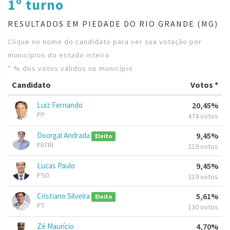
1º turno
RESULTADOS EM PIEDADE DO RIO GRANDE (MG)
Clique no nome do candidato para ver sua votação por
municípios do estado inteiro
* % dos votos válidos no município
Candidato
Votos *
Luiz Fernando
20,45%
PP
474 votos
Doorgal Andrada
9,45%
Eleito
PATRI
219 votos
Lucas Paulo
9,45%
PSD
219 votos
Cristiano Silveira
5,61%
Eleito
PT
130 votos
Zé Maurício
4,70%