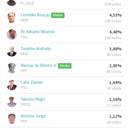
PC do B
109 votos
Leonídio Bouças
4,53%
Eleito
MDB
105 votos
Dr. Adriano Miranda
4,40%
PHS
102 votos
Toninho Andrada
3,88%
DEM
90 votos
Alencar da Silveira Jr.
2,85%
Eleito
PDT
66 votos
Cabo Zanola
1,64%
PSC
38 votos
Fabricio Magri
1,16%
PROS
27 votos
Antonio Jorge
1,12%
PPS
26 votos