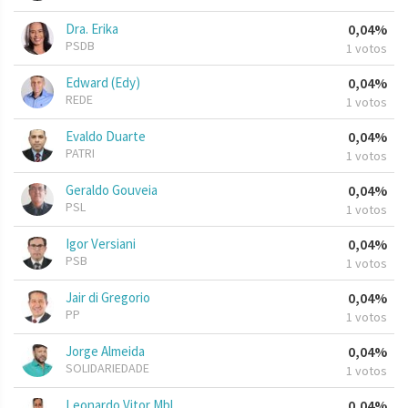
Dra. Erika
0,04%
PSDB
1 votos
Edward (Edy)
0,04%
REDE
1 votos
Evaldo Duarte
0,04%
PATRI
1 votos
Geraldo Gouveia
0,04%
PSL
1 votos
Igor Versiani
0,04%
PSB
1 votos
Jair di Gregorio
0,04%
PP
1 votos
Jorge Almeida
0,04%
SOLIDARIEDADE
1 votos
Leonardo Vitor Mbl
0,04%