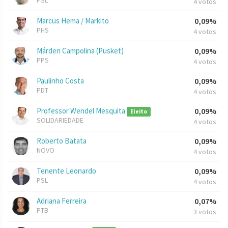
PSL
4 votos
Marcus Hema / Markito
0,09%
PHS
4 votos
Márden Campolina (Pusket)
0,09%
PPS
4 votos
Paulinho Costa
0,09%
PDT
4 votos
Professor Wendel Mesquita
0,09%
Eleito
SOLIDARIEDADE
4 votos
Roberto Batata
0,09%
NOVO
4 votos
Tenente Leonardo
0,09%
PSL
4 votos
Adriana Ferreira
0,07%
PTB
3 votos