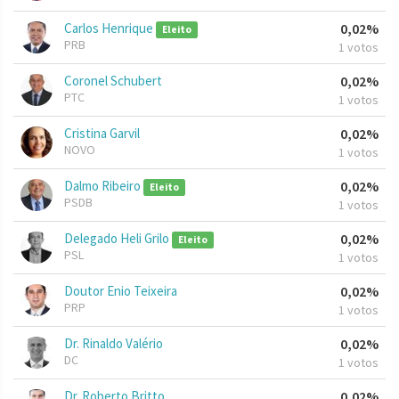
Carlos Henrique
0,02%
Eleito
PRB
1 votos
Coronel Schubert
0,02%
PTC
1 votos
Cristina Garvil
0,02%
NOVO
1 votos
Dalmo Ribeiro
0,02%
Eleito
PSDB
1 votos
Delegado Heli Grilo
0,02%
Eleito
PSL
1 votos
Doutor Enio Teixeira
0,02%
PRP
1 votos
Dr. Rinaldo Valério
0,02%
DC
1 votos
Dr. Roberto Britto
0,02%