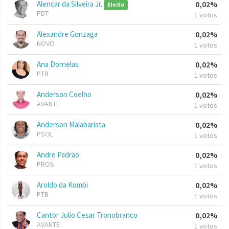
Alencar da Silveira Jr.
0,02%
Eleito
PDT
1 votos
Alexandre Gonzaga
0,02%
NOVO
1 votos
Ana Dornelas
0,02%
PTB
1 votos
Anderson Coelho
0,02%
AVANTE
1 votos
Anderson Malabarista
0,02%
PSOL
1 votos
Andre Padrão
0,02%
PROS
1 votos
Aroldo da Kombi
0,02%
PTB
1 votos
Cantor Julio Cesar Tronobranco
0,02%
AVANTE
1 votos