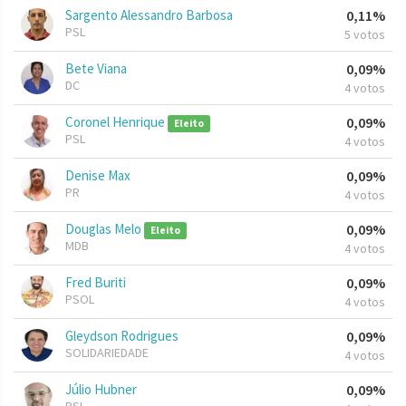
Sargento Alessandro Barbosa
0,11%
PSL
5 votos
Bete Viana
0,09%
DC
4 votos
Coronel Henrique
0,09%
Eleito
PSL
4 votos
Denise Max
0,09%
PR
4 votos
Douglas Melo
0,09%
Eleito
MDB
4 votos
Fred Buriti
0,09%
PSOL
4 votos
Gleydson Rodrigues
0,09%
SOLIDARIEDADE
4 votos
Júlio Hubner
0,09%