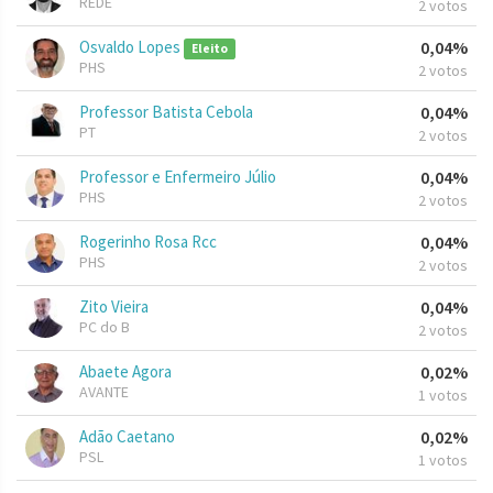
REDE
2 votos
Osvaldo Lopes
0,04%
Eleito
PHS
2 votos
Professor Batista Cebola
0,04%
PT
2 votos
Professor e Enfermeiro Júlio
0,04%
PHS
2 votos
Rogerinho Rosa Rcc
0,04%
PHS
2 votos
Zito Vieira
0,04%
PC do B
2 votos
Abaete Agora
0,02%
AVANTE
1 votos
Adão Caetano
0,02%
PSL
1 votos