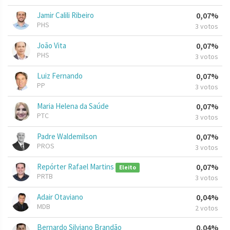
Jamir Calili Ribeiro
0,07%
PHS
3 votos
João Vita
0,07%
PHS
3 votos
Luiz Fernando
0,07%
PP
3 votos
Maria Helena da Saúde
0,07%
PTC
3 votos
Padre Waldemilson
0,07%
PROS
3 votos
Repórter Rafael Martins
0,07%
Eleito
PRTB
3 votos
Adair Otaviano
0,04%
MDB
2 votos
Bernardo Silviano Brandão
0,04%