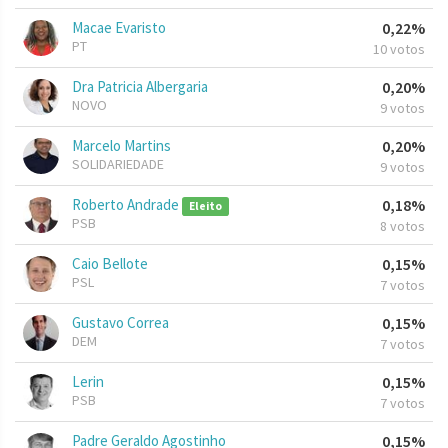
Macae Evaristo
0,22%
PT
10 votos
Dra Patricia Albergaria
0,20%
NOVO
9 votos
Marcelo Martins
0,20%
SOLIDARIEDADE
9 votos
Roberto Andrade
0,18%
Eleito
PSB
8 votos
Caio Bellote
0,15%
PSL
7 votos
Gustavo Correa
0,15%
DEM
7 votos
Lerin
0,15%
PSB
7 votos
Padre Geraldo Agostinho
0,15%