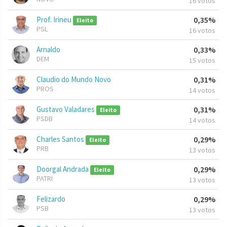
16 votos
Prof. Irineu
0,35%
Eleito
PSL
16 votos
Arnaldo
0,33%
DEM
15 votos
Claudio do Mundo Novo
0,31%
PROS
14 votos
Gustavo Valadares
0,31%
Eleito
PSDB
14 votos
Charles Santos
0,29%
Eleito
PRB
13 votos
Doorgal Andrada
0,29%
Eleito
PATRI
13 votos
Felizardo
0,29%
PSB
13 votos