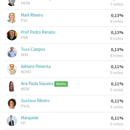
PRTB
7 votos
Marli Ribeiro
0,13%
PSC
6 votos
Prof Pedro Renato
0,13%
PSB
6 votos
Tuco Campos
0,13%
DEM
6 votos
Adriano Pimenta
0,11%
NOVO
5 votos
Ana Paula Siqueira
0,11%
Eleito
REDE
5 votos
Gustavo Ribeiro
0,11%
PSOL
5 votos
Marquiole
0,11%
PP
5 votos