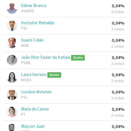
Edmar Branco
0,04%
AVANTE
2 votos
Instrutor Reinaldo
0,04%
PSL
2 votos
Isauro Calais
0,04%
MDB
2 votos
João Vitor Xavier da Itatiaia
0,04%
Eleito
PSDB
2 votos
Laura Serrano
0,04%
Eleito
NOVO
2 votos
Luciano Antunes
0,04%
PSL
2 votos
Maria do Carmo
0,04%
PT
2 votos
Maycon Juan
0,04%