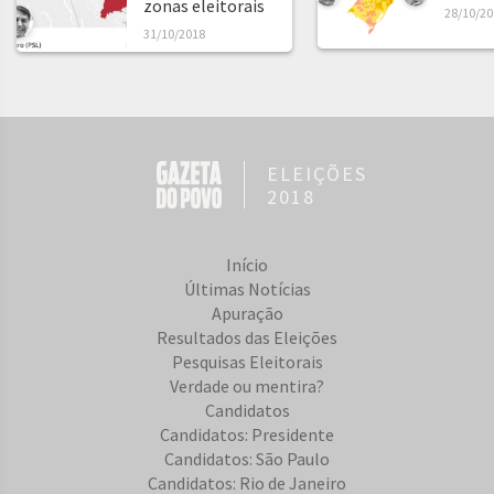
zonas eleitorais
28/10/20
31/10/2018
ELEIÇÕES
2018
Início
Últimas Notícias
Apuração
Resultados das Eleições
Pesquisas Eleitorais
Verdade ou mentira?
Candidatos
Candidatos: Presidente
Candidatos: São Paulo
Candidatos: Rio de Janeiro