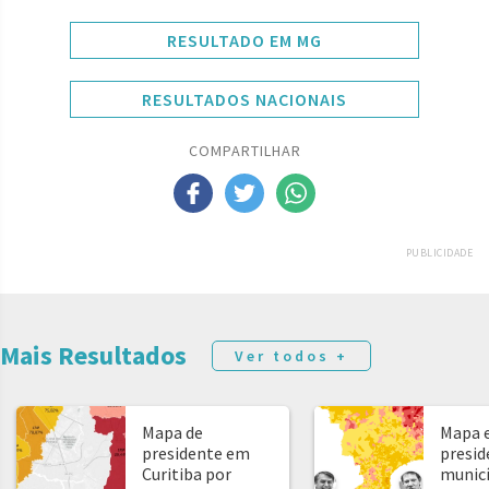
RESULTADO EM MG
RESULTADOS NACIONAIS
COMPARTILHAR
PUBLICIDADE
Mais Resultados
Ver todos +
Mapa de
Mapa e
presidente em
presid
Curitiba por
municíp