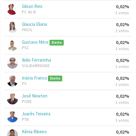
Gilson Reis
0,02%
PC do B
1 votos
Glaucia Eliana
0,02%
PROS
1 votos
Gustavo Mitre
0,02%
Eleito
PSC
1 votos
Ilidio Ferrarinha
0,02%
SOLIDARIEDADE
1 votos
Inácio Franco
0,02%
Eleito
PV
1 votos
José Newton
0,02%
PODE
1 votos
Juarês Teixeira
0,02%
PTB
1 votos
Kênia Ribeiro
0,02%