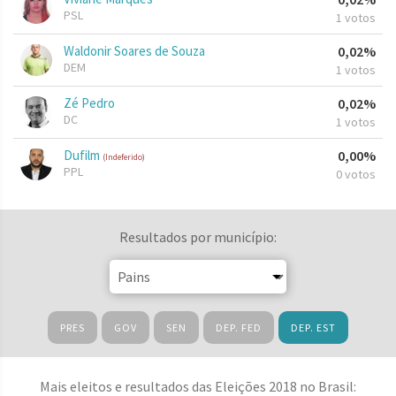
PSL
1 votos
Waldonir Soares de Souza
0,02%
DEM
1 votos
Zé Pedro
0,02%
DC
1 votos
Dufilm
0,00%
(Indeferido)
PPL
0 votos
Resultados por município:
PRES
GOV
SEN
DEP. FED
DEP. EST
Mais eleitos e resultados das Eleições 2018 no Brasil: