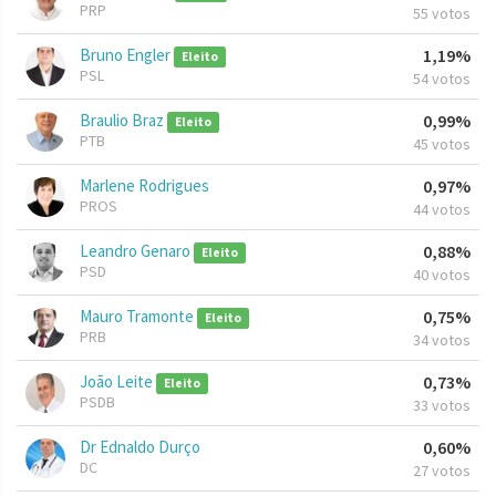
PRP
55 votos
Bruno Engler
1,19%
Eleito
PSL
54 votos
Braulio Braz
0,99%
Eleito
PTB
45 votos
Marlene Rodrigues
0,97%
PROS
44 votos
Leandro Genaro
0,88%
Eleito
PSD
40 votos
Mauro Tramonte
0,75%
Eleito
PRB
34 votos
João Leite
0,73%
Eleito
PSDB
33 votos
Dr Ednaldo Durço
0,60%
DC
27 votos