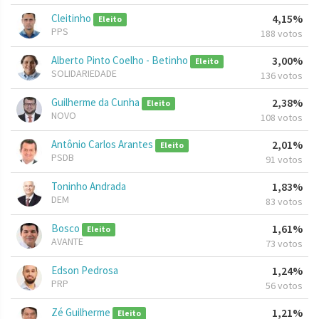
Cleitinho
4,15%
Eleito
PPS
188 votos
Alberto Pinto Coelho - Betinho
3,00%
Eleito
SOLIDARIEDADE
136 votos
Guilherme da Cunha
2,38%
Eleito
NOVO
108 votos
Antônio Carlos Arantes
2,01%
Eleito
PSDB
91 votos
Toninho Andrada
1,83%
DEM
83 votos
Bosco
1,61%
Eleito
AVANTE
73 votos
Edson Pedrosa
1,24%
PRP
56 votos
Zé Guilherme
1,21%
Eleito