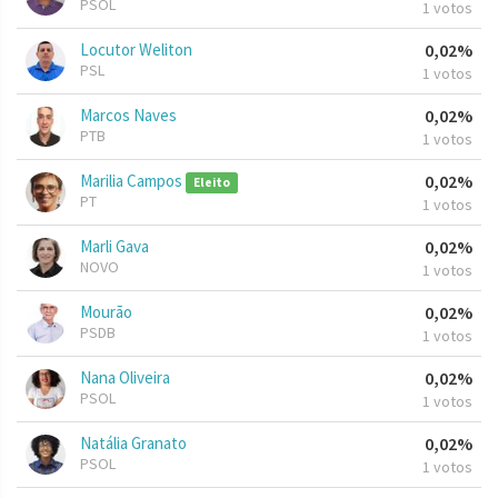
PSOL
1 votos
Locutor Weliton
0,02%
PSL
1 votos
Marcos Naves
0,02%
PTB
1 votos
Marilia Campos
0,02%
Eleito
PT
1 votos
Marli Gava
0,02%
NOVO
1 votos
Mourão
0,02%
PSDB
1 votos
Nana Oliveira
0,02%
PSOL
1 votos
Natália Granato
0,02%
PSOL
1 votos