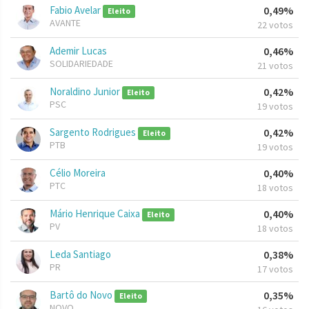
Fabio Avelar
0,49%
Eleito
AVANTE
22 votos
Ademir Lucas
0,46%
SOLIDARIEDADE
21 votos
Noraldino Junior
0,42%
Eleito
PSC
19 votos
Sargento Rodrigues
0,42%
Eleito
PTB
19 votos
Célio Moreira
0,40%
PTC
18 votos
Mário Henrique Caixa
0,40%
Eleito
PV
18 votos
Leda Santiago
0,38%
PR
17 votos
Bartô do Novo
0,35%
Eleito
NOVO