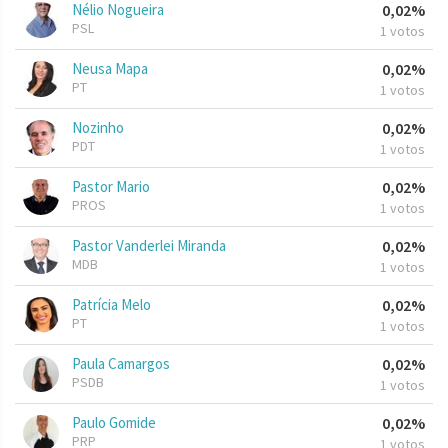
Nélio Nogueira
0,02%
PSL
1 votos
Neusa Mapa
0,02%
PT
1 votos
Nozinho
0,02%
PDT
1 votos
Pastor Mario
0,02%
PROS
1 votos
Pastor Vanderlei Miranda
0,02%
MDB
1 votos
Patrícia Melo
0,02%
PT
1 votos
Paula Camargos
0,02%
PSDB
1 votos
Paulo Gomide
0,02%
PRP
1 votos