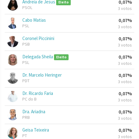
Andreia de Jesus
0,07%
Eleito
PSOL
3 votos
Cabo Matias
0,07%
PSL
3 votos
Coronel Piccinini
0,07%
PSB
3 votos
Delegada Sheila
0,07%
Eleito
PSL
3 votos
Dr. Marcelo Heringer
0,07%
PDT
3 votos
Dr. Ricardo Faria
0,07%
PC do B
3 votos
Dra. Ariadna
0,07%
PRB
3 votos
Geisa Teixeira
0,07%
PT
3 votos