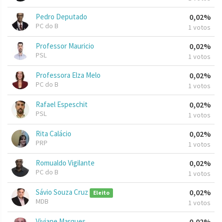
Pedro Deputado
0,02%
PC do B
1 votos
Professor Mauricio
0,02%
PSL
1 votos
Professora Elza Melo
0,02%
PC do B
1 votos
Rafael Espeschit
0,02%
PSL
1 votos
Rita Calácio
0,02%
PRP
1 votos
Romualdo Vigilante
0,02%
PC do B
1 votos
Sávio Souza Cruz
0,02%
Eleito
MDB
1 votos
Viviane Marques
0,02%