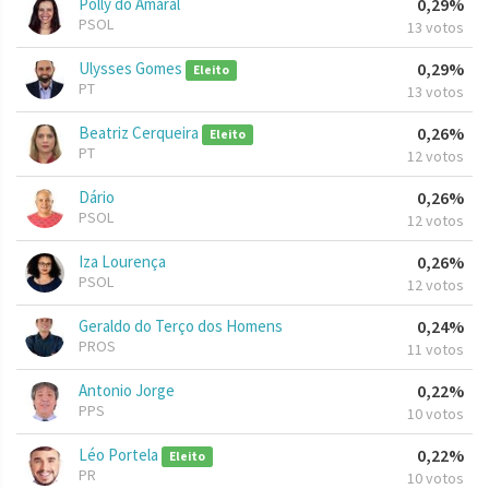
Polly do Amaral
0,29%
PSOL
13 votos
Ulysses Gomes
0,29%
Eleito
PT
13 votos
Beatriz Cerqueira
0,26%
Eleito
PT
12 votos
Dário
0,26%
PSOL
12 votos
Iza Lourença
0,26%
PSOL
12 votos
Geraldo do Terço dos Homens
0,24%
PROS
11 votos
Antonio Jorge
0,22%
PPS
10 votos
Léo Portela
0,22%
Eleito
PR
10 votos