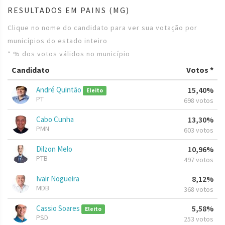
RESULTADOS EM PAINS (MG)
Clique no nome do candidato para ver sua votação por
municípios do estado inteiro
* % dos votos válidos no município
Candidato
Votos *
André Quintão
15,40%
Eleito
PT
698 votos
Cabo Cunha
13,30%
PMN
603 votos
Dilzon Melo
10,96%
PTB
497 votos
Ivair Nogueira
8,12%
MDB
368 votos
Cassio Soares
5,58%
Eleito
PSD
253 votos