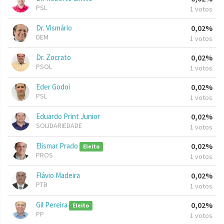
PSL
1 votos
Dr. Vismário
0,02%
DEM
1 votos
Dr. Zocrato
0,02%
PSOL
1 votos
Eder Godoi
0,02%
PSL
1 votos
Eduardo Print Junior
0,02%
SOLIDARIEDADE
1 votos
Elismar Prado
0,02%
Eleito
PROS
1 votos
Flávio Madeira
0,02%
PTB
1 votos
Gil Pereira
0,02%
Eleito
PP
1 votos