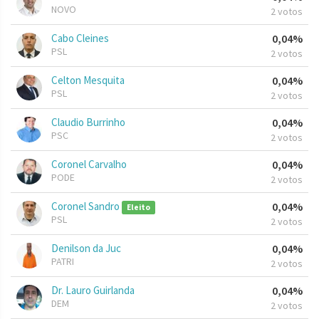
NOVO
2 votos
Cabo Cleines
0,04%
PSL
2 votos
Celton Mesquita
0,04%
PSL
2 votos
Claudio Burrinho
0,04%
PSC
2 votos
Coronel Carvalho
0,04%
PODE
2 votos
Coronel Sandro
0,04%
Eleito
PSL
2 votos
Denilson da Juc
0,04%
PATRI
2 votos
Dr. Lauro Guirlanda
0,04%
DEM
2 votos