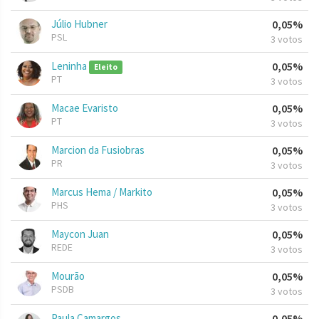
Júlio Hubner
0,05%
PSL
3 votos
Leninha
0,05%
Eleito
PT
3 votos
Macae Evaristo
0,05%
PT
3 votos
Marcion da Fusiobras
0,05%
PR
3 votos
Marcus Hema / Markito
0,05%
PHS
3 votos
Maycon Juan
0,05%
REDE
3 votos
Mourão
0,05%
PSDB
3 votos
Paula Camargos
0,05%