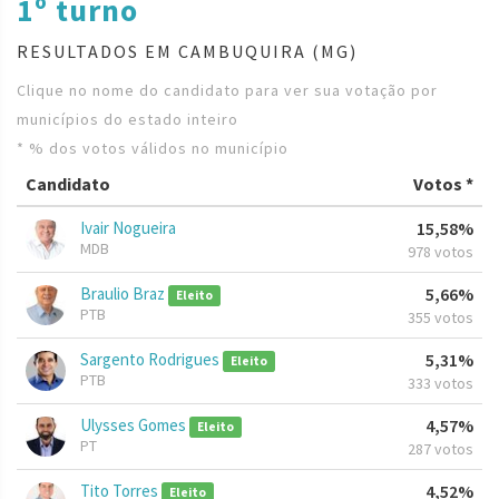
1º turno
RESULTADOS EM CAMBUQUIRA (MG)
Clique no nome do candidato para ver sua votação por
municípios do estado inteiro
* % dos votos válidos no município
Candidato
Votos *
Ivair Nogueira
15,58%
MDB
978 votos
Braulio Braz
5,66%
Eleito
PTB
355 votos
Sargento Rodrigues
5,31%
Eleito
PTB
333 votos
Ulysses Gomes
4,57%
Eleito
PT
287 votos
Tito Torres
4,52%
Eleito