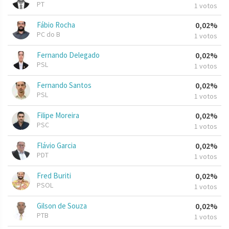
PT
1 votos
Fábio Rocha
0,02%
PC do B
1 votos
Fernando Delegado
0,02%
PSL
1 votos
Fernando Santos
0,02%
PSL
1 votos
Filipe Moreira
0,02%
PSC
1 votos
Flávio Garcia
0,02%
PDT
1 votos
Fred Buriti
0,02%
PSOL
1 votos
Gilson de Souza
0,02%
PTB
1 votos