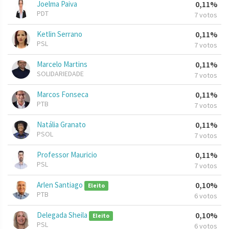
Joelma Paiva
0,11%
PDT
7 votos
Ketlin Serrano
0,11%
PSL
7 votos
Marcelo Martins
0,11%
SOLIDARIEDADE
7 votos
Marcos Fonseca
0,11%
PTB
7 votos
Natália Granato
0,11%
PSOL
7 votos
Professor Mauricio
0,11%
PSL
7 votos
Arlen Santiago
0,10%
Eleito
PTB
6 votos
Delegada Sheila
0,10%
Eleito
PSL
6 votos