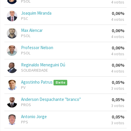
PSOL
4 votos
Joaquim Miranda
0,06%
PSC
4 votos
Max Alencar
0,06%
PSOL
4 votos
Professor Nelson
0,06%
PSOL
4 votos
Reginaldo Meneguini Dú
0,06%
SOLIDARIEDADE
4 votos
Agostinho Patrus
0,05%
Eleito
PV
3 votos
Anderson Despachante "branco"
0,05%
PROS
3 votos
Antonio Jorge
0,05%
PPS
3 votos