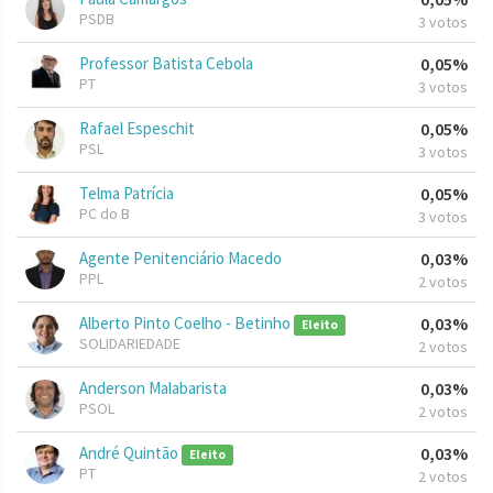
PSDB
3 votos
Professor Batista Cebola
0,05%
PT
3 votos
Rafael Espeschit
0,05%
PSL
3 votos
Telma Patrícia
0,05%
PC do B
3 votos
Agente Penitenciário Macedo
0,03%
PPL
2 votos
Alberto Pinto Coelho - Betinho
0,03%
Eleito
SOLIDARIEDADE
2 votos
Anderson Malabarista
0,03%
PSOL
2 votos
André Quintão
0,03%
Eleito
PT
2 votos