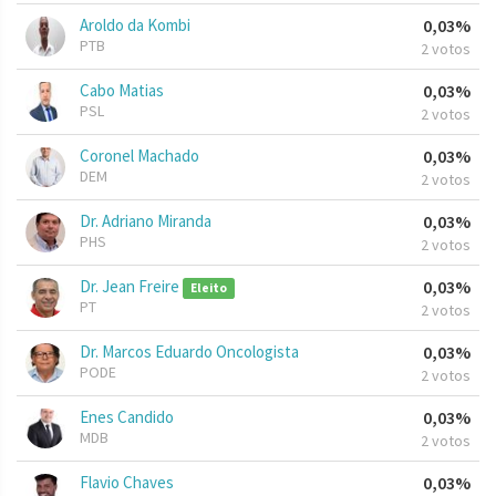
Aroldo da Kombi
0,03%
PTB
2 votos
Cabo Matias
0,03%
PSL
2 votos
Coronel Machado
0,03%
DEM
2 votos
Dr. Adriano Miranda
0,03%
PHS
2 votos
Dr. Jean Freire
0,03%
Eleito
PT
2 votos
Dr. Marcos Eduardo Oncologista
0,03%
PODE
2 votos
Enes Candido
0,03%
MDB
2 votos
Flavio Chaves
0,03%