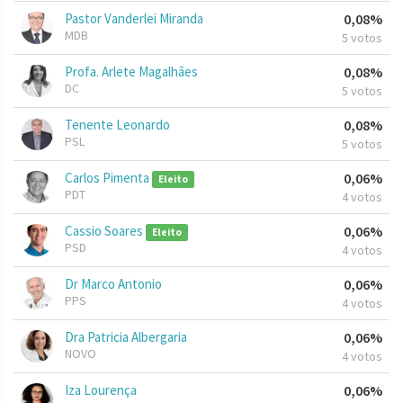
Pastor Vanderlei Miranda
0,08%
MDB
5 votos
Profa. Arlete Magalhães
0,08%
DC
5 votos
Tenente Leonardo
0,08%
PSL
5 votos
Carlos Pimenta
0,06%
Eleito
PDT
4 votos
Cassio Soares
0,06%
Eleito
PSD
4 votos
Dr Marco Antonio
0,06%
PPS
4 votos
Dra Patricia Albergaria
0,06%
NOVO
4 votos
Iza Lourença
0,06%