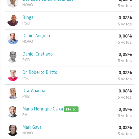
NOVO
5 votos
Binga
0,08%
PSD
5 votos
Daniel Angotti
0,08%
NOVO
5 votos
Daniel Cristiano
0,08%
PCB
5 votos
Dr. Roberto Britto
0,08%
PSL
5 votos
Dra. Ariadna
0,08%
PRB
5 votos
Mário Henrique Caixa
0,08%
Eleito
PV
5 votos
Marli Gava
0,08%
NOVO
5 votos