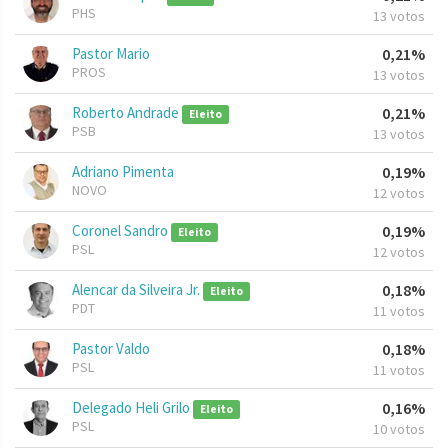
PHS
13 votos
Pastor Mario
0,21%
PROS
13 votos
Roberto Andrade
0,21%
Eleito
PSB
13 votos
Adriano Pimenta
0,19%
NOVO
12 votos
Coronel Sandro
0,19%
Eleito
PSL
12 votos
Alencar da Silveira Jr.
0,18%
Eleito
PDT
11 votos
Pastor Valdo
0,18%
PSL
11 votos
Delegado Heli Grilo
0,16%
Eleito
PSL
10 votos