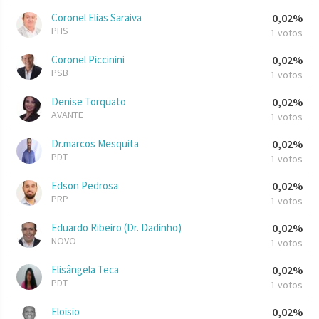
Coronel Elias Saraiva
0,02%
PHS
1 votos
Coronel Piccinini
0,02%
PSB
1 votos
Denise Torquato
0,02%
AVANTE
1 votos
Dr.marcos Mesquita
0,02%
PDT
1 votos
Edson Pedrosa
0,02%
PRP
1 votos
Eduardo Ribeiro (Dr. Dadinho)
0,02%
NOVO
1 votos
Elisângela Teca
0,02%
PDT
1 votos
Eloisio
0,02%