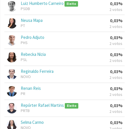
Luiz Humberto Carneiro
0,03%
Eleito
PSDB
2 votos
Neusa Mapa
0,03%
PT
2 votos
Pedro Adjuto
0,03%
PHS
2 votos
Rebecka Nizia
0,03%
PSL
2 votos
Reginaldo Ferreira
0,03%
NOVO
2 votos
Renan Reis
0,03%
PR
2 votos
Repórter Rafael Martins
0,03%
Eleito
PRTB
2 votos
Selma Carmo
0,03%
NOVO
2 votos