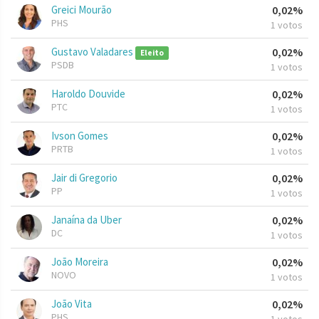
Greici Mourão
0,02%
PHS
1 votos
Gustavo Valadares
0,02%
Eleito
PSDB
1 votos
Haroldo Douvide
0,02%
PTC
1 votos
Ivson Gomes
0,02%
PRTB
1 votos
Jair di Gregorio
0,02%
PP
1 votos
Janaína da Uber
0,02%
DC
1 votos
João Moreira
0,02%
NOVO
1 votos
João Vita
0,02%
PHS