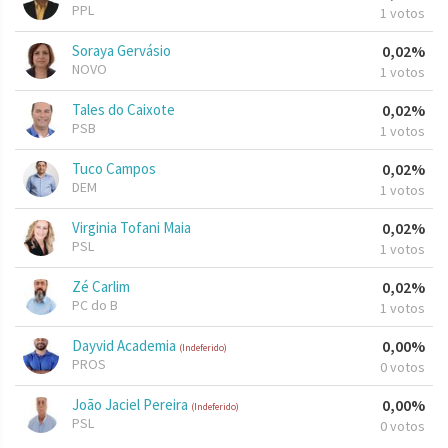
PPL
1 votos
Soraya Gervásio
0,02%
NOVO
1 votos
Tales do Caixote
0,02%
PSB
1 votos
Tuco Campos
0,02%
DEM
1 votos
Virginia Tofani Maia
0,02%
PSL
1 votos
Zé Carlim
0,02%
PC do B
1 votos
Dayvid Academia
0,00%
(Indeferido)
PROS
0 votos
João Jaciel Pereira
0,00%
(Indeferido)
PSL
0 votos