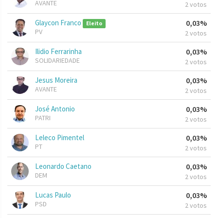
AVANTE
2 votos
Glaycon Franco
0,03%
Eleito
PV
2 votos
Ilidio Ferrarinha
0,03%
SOLIDARIEDADE
2 votos
Jesus Moreira
0,03%
AVANTE
2 votos
José Antonio
0,03%
PATRI
2 votos
Leleco Pimentel
0,03%
PT
2 votos
Leonardo Caetano
0,03%
DEM
2 votos
Lucas Paulo
0,03%
PSD
2 votos