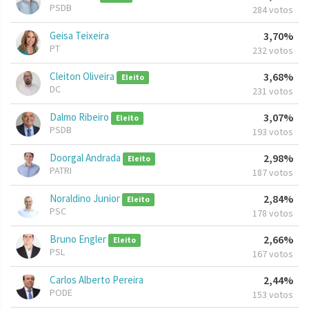
PSDB
284 votos
Geisa Teixeira
3,70%
PT
232 votos
Cleiton Oliveira
3,68%
Eleito
DC
231 votos
Dalmo Ribeiro
3,07%
Eleito
PSDB
193 votos
Doorgal Andrada
2,98%
Eleito
PATRI
187 votos
Noraldino Junior
2,84%
Eleito
PSC
178 votos
Bruno Engler
2,66%
Eleito
PSL
167 votos
Carlos Alberto Pereira
2,44%
PODE
153 votos