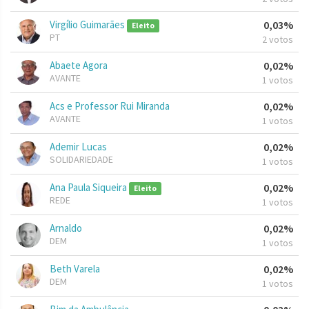
Virgílio Guimarães
0,03%
Eleito
PT
2 votos
Abaete Agora
0,02%
AVANTE
1 votos
Acs e Professor Rui Miranda
0,02%
AVANTE
1 votos
Ademir Lucas
0,02%
SOLIDARIEDADE
1 votos
Ana Paula Siqueira
0,02%
Eleito
REDE
1 votos
Arnaldo
0,02%
DEM
1 votos
Beth Varela
0,02%
DEM
1 votos