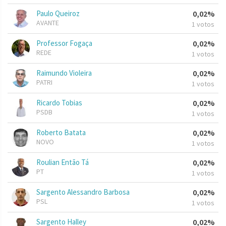
Paulo Queiroz
0,02%
AVANTE
1 votos
Professor Fogaça
0,02%
REDE
1 votos
Raimundo Violeira
0,02%
PATRI
1 votos
Ricardo Tobias
0,02%
PSDB
1 votos
Roberto Batata
0,02%
NOVO
1 votos
Roulian Então Tá
0,02%
PT
1 votos
Sargento Alessandro Barbosa
0,02%
PSL
1 votos
Sargento Halley
0,02%