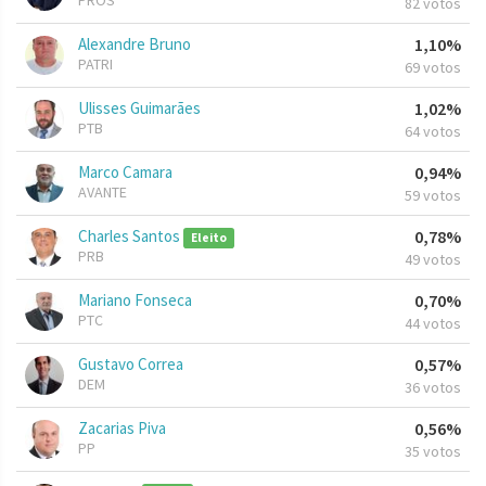
PROS
82 votos
Alexandre Bruno
1,10%
PATRI
69 votos
Ulisses Guimarães
1,02%
PTB
64 votos
Marco Camara
0,94%
AVANTE
59 votos
Charles Santos
0,78%
Eleito
PRB
49 votos
Mariano Fonseca
0,70%
PTC
44 votos
Gustavo Correa
0,57%
DEM
36 votos
Zacarias Piva
0,56%
PP
35 votos