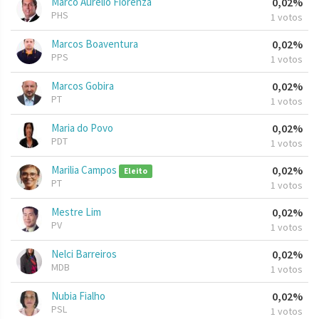
Marco Aurélio Fiorenza
0,02%
PHS
1 votos
Marcos Boaventura
0,02%
PPS
1 votos
Marcos Gobira
0,02%
PT
1 votos
Maria do Povo
0,02%
PDT
1 votos
Marilia Campos
0,02%
Eleito
PT
1 votos
Mestre Lim
0,02%
PV
1 votos
Nelci Barreiros
0,02%
MDB
1 votos
Nubia Fialho
0,02%
PSL
1 votos