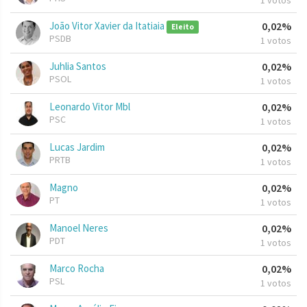
1 votos
João Vitor Xavier da Itatiaia
0,02%
Eleito
PSDB
1 votos
Juhlia Santos
0,02%
PSOL
1 votos
Leonardo Vitor Mbl
0,02%
PSC
1 votos
Lucas Jardim
0,02%
PRTB
1 votos
Magno
0,02%
PT
1 votos
Manoel Neres
0,02%
PDT
1 votos
Marco Rocha
0,02%
PSL
1 votos