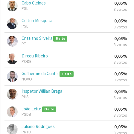
Cabo Cleines
0,05%
PSL
3 votos
Celton Mesquita
0,05%
PSL
3 votos
Cristiano Silveira
0,05%
Eleito
PT
3 votos
Dirceu Ribeiro
0,05%
PODE
3 votos
Guilherme da Cunha
0,05%
Eleito
NOVO
3 votos
Inspetor Willian Braga
0,05%
PHS
3 votos
João Leite
0,05%
Eleito
PSDB
3 votos
Juliano Rodrigues
0,05%
PRTB
3 votos