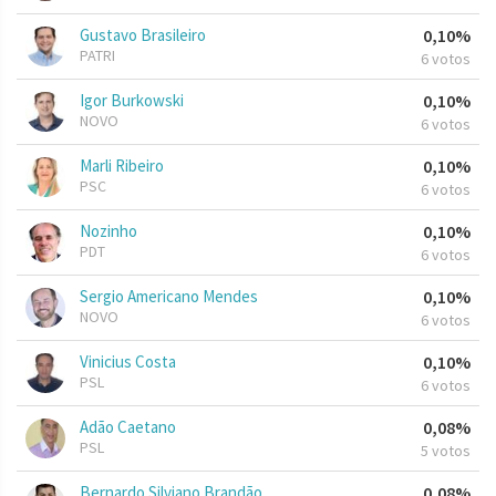
Gustavo Brasileiro
0,10%
PATRI
6 votos
Igor Burkowski
0,10%
NOVO
6 votos
Marli Ribeiro
0,10%
PSC
6 votos
Nozinho
0,10%
PDT
6 votos
Sergio Americano Mendes
0,10%
NOVO
6 votos
Vinicius Costa
0,10%
PSL
6 votos
Adão Caetano
0,08%
PSL
5 votos
Bernardo Silviano Brandão
0,08%