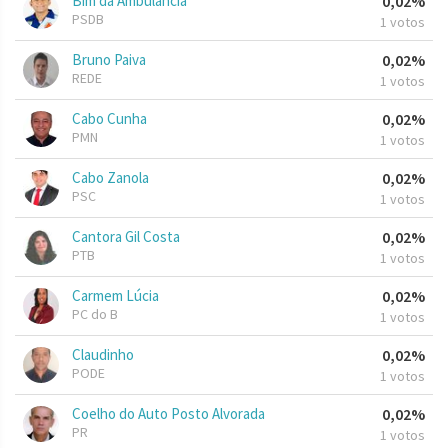
Bim da Ambulância
0,02%
PSDB
1 votos
Bruno Paiva
0,02%
REDE
1 votos
Cabo Cunha
0,02%
PMN
1 votos
Cabo Zanola
0,02%
PSC
1 votos
Cantora Gil Costa
0,02%
PTB
1 votos
Carmem Lúcia
0,02%
PC do B
1 votos
Claudinho
0,02%
PODE
1 votos
Coelho do Auto Posto Alvorada
0,02%
PR
1 votos