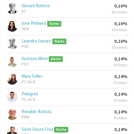
Giovani Batista
0,16%
DC
10 votos
Ione Pinheiro
0,16%
Eleito
DEM
10 votos
Leandro Genaro
0,16%
Eleito
PSD
10 votos
Gustavo Mitre
0,14%
Eleito
PSC
9 votos
Mara Telles
0,14%
PC do B
9 votos
Pelegrini
0,14%
PC do B
9 votos
Ronaldo Batista
0,14%
PMN
9 votos
Sávio Souza Cruz
0,14%
Eleito