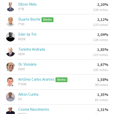
Dilzon Melo
2,20%
PTB
138 votos
Duarte Bechir
2,12%
Eleito
PSD
133 votos
Eder da Tnt
2,04%
REDE
128 votos
Toninho Andrada
1,83%
DEM
115 votos
Dr. Vismário
1,67%
DEM
105 votos
Antônio Carlos Arantes
1,58%
Eleito
PSDB
99 votos
Ailton Cunha
1,35%
DC
85 votos
Cosme Nascimento
1,31%