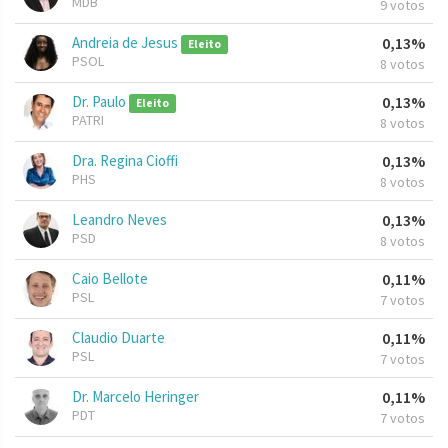
MDB
9 votos
Andreia de Jesus
0,13%
Eleito
PSOL
8 votos
Dr. Paulo
0,13%
Eleito
PATRI
8 votos
Dra. Regina Cioffi
0,13%
PHS
8 votos
Leandro Neves
0,13%
PSD
8 votos
Caio Bellote
0,11%
PSL
7 votos
Claudio Duarte
0,11%
PSL
7 votos
Dr. Marcelo Heringer
0,11%
PDT
7 votos