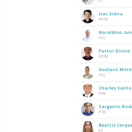
PT
Isac Vieira
PRTB
Noraldino Ju
PSC
Pastor Divino
PRTB
Gustavo Mitr
PSC
Charles Sant
PRB
Sargento Rod
PTB
Beatriz Cerqu
PT