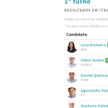
1º turno
RESULTADOS EM ITA
Clique no nome do candida
* % dos votos válidos no 
Candidato
Ione Pinheiro
DEM
Fabio Avelar
AVANTE
Daniel Queixa
PODE
Agostinho Pa
PV
Gustavo Vala