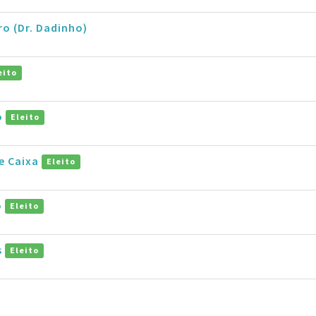
ro (Dr. Dadinho)
eito
o
Eleito
e Caixa
Eleito
o
Eleito
s
Eleito