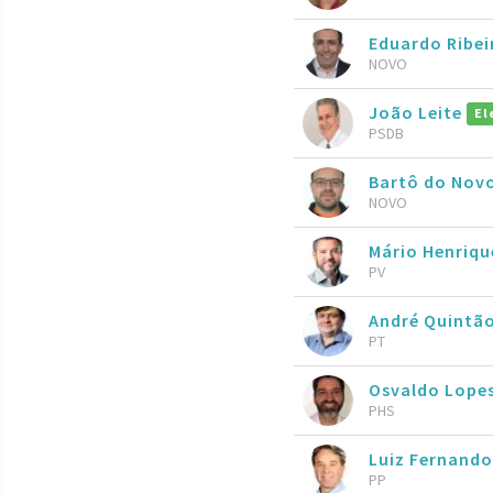
Eduardo Ribei
NOVO
João Leite
El
PSDB
Bartô do Nov
NOVO
Mário Henriqu
PV
André Quintã
PT
Osvaldo Lope
PHS
Luiz Fernando
PP