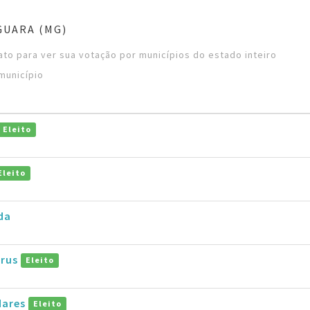
GUARA (MG)
to para ver sua votação por municípios do estado inteiro
município
Eleito
Eleito
da
trus
Eleito
dares
Eleito