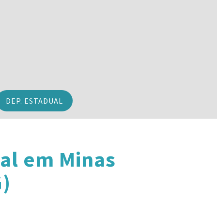
DEP. ESTADUAL
al em Minas
G)