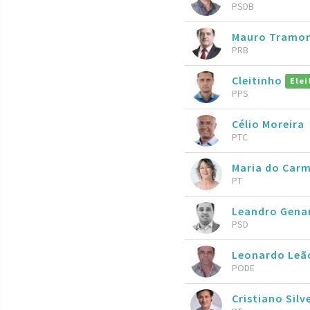
PSDB
Mauro Tramo
PRB
Cleitinho
Elei
PPS
Célio Moreira
PTC
Maria do Car
PT
Leandro Gen
PSD
Leonardo Leã
PODE
Cristiano Silv