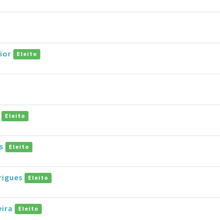
nior
Eleito
e
Eleito
os
Eleito
rigues
Eleito
eira
Eleito