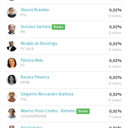
Glaucia Brandao
0,02%
PSC
8 votos
Gustavo Santana
0,02%
Eleito
PR
8 votos
Nivaldo do Botafogo
0,02%
PC do B
8 votos
Patrícia Melo
0,02%
PT
8 votos
Renata Pimenta
0,02%
PRTB
8 votos
Sargento Alessandro Barbosa
0,02%
PSL
8 votos
Alberto Pinto Coelho - Betinho
0,01%
Eleito
SOLIDARIEDADE
7 votos
Ana Granata
0,01%