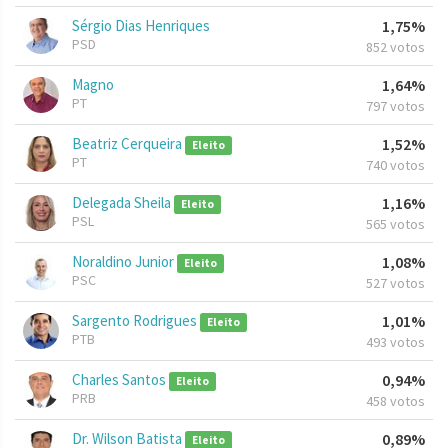
Sérgio Dias Henriques
1,75%
PSD
852 votos
Magno
1,64%
PT
797 votos
Beatriz Cerqueira
1,52%
Eleito
PT
740 votos
Delegada Sheila
1,16%
Eleito
PSL
565 votos
Noraldino Junior
1,08%
Eleito
PSC
527 votos
Sargento Rodrigues
1,01%
Eleito
PTB
493 votos
Charles Santos
0,94%
Eleito
PRB
458 votos
Dr. Wilson Batista
0,89%
Eleito