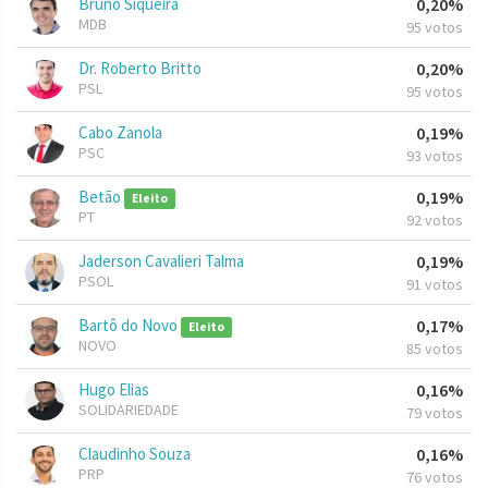
Bruno Siqueira
0,20%
MDB
95 votos
Dr. Roberto Britto
0,20%
PSL
95 votos
Cabo Zanola
0,19%
PSC
93 votos
Betão
0,19%
Eleito
PT
92 votos
Jaderson Cavalieri Talma
0,19%
PSOL
91 votos
Bartô do Novo
0,17%
Eleito
NOVO
85 votos
Hugo Elias
0,16%
SOLIDARIEDADE
79 votos
Claudinho Souza
0,16%
PRP
76 votos