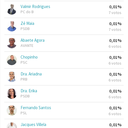
Valmir Rodrigues
0,01%
PC do B
7 votos
Zé Maia
0,01%
PSDB
7 votos
Abaete Agora
0,01%
AVANTE
6 votos
Chopinho
0,01%
PSC
6 votos
Dra. Ariadna
0,01%
PRB
6 votos
Dra. Erika
0,01%
PSDB
6 votos
Fernando Santos
0,01%
PSL
6 votos
Jacques Villela
0,01%