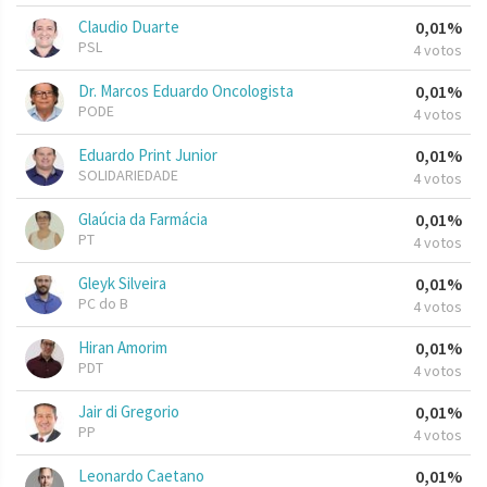
Claudio Duarte
0,01%
PSL
4 votos
Dr. Marcos Eduardo Oncologista
0,01%
PODE
4 votos
Eduardo Print Junior
0,01%
SOLIDARIEDADE
4 votos
Glaúcia da Farmácia
0,01%
PT
4 votos
Gleyk Silveira
0,01%
PC do B
4 votos
Hiran Amorim
0,01%
PDT
4 votos
Jair di Gregorio
0,01%
PP
4 votos
Leonardo Caetano
0,01%