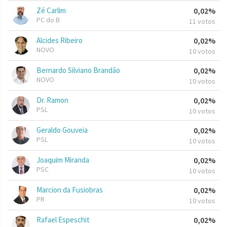
Zé Carlim
0,02%
PC do B
11 votos
Alcides Ribeiro
0,02%
NOVO
10 votos
Bernardo Silviano Brandão
0,02%
NOVO
10 votos
Dr. Ramon
0,02%
PSL
10 votos
Geraldo Gouveia
0,02%
PSL
10 votos
Joaquim Miranda
0,02%
PSC
10 votos
Marcion da Fusiobras
0,02%
PR
10 votos
Rafael Espeschit
0,02%