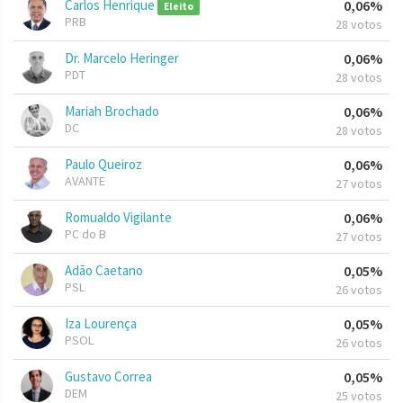
Carlos Henrique
0,06%
Eleito
PRB
28 votos
Dr. Marcelo Heringer
0,06%
PDT
28 votos
Mariah Brochado
0,06%
DC
28 votos
Paulo Queiroz
0,06%
AVANTE
27 votos
Romualdo Vigilante
0,06%
PC do B
27 votos
Adão Caetano
0,05%
PSL
26 votos
Iza Lourença
0,05%
PSOL
26 votos
Gustavo Correa
0,05%
DEM
25 votos