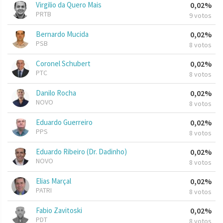
Virgilio da Quero Mais
0,02%
PRTB
9 votos
Bernardo Mucida
0,02%
PSB
8 votos
Coronel Schubert
0,02%
PTC
8 votos
Danilo Rocha
0,02%
NOVO
8 votos
Eduardo Guerreiro
0,02%
PPS
8 votos
Eduardo Ribeiro (Dr. Dadinho)
0,02%
NOVO
8 votos
Elias Marçal
0,02%
PATRI
8 votos
Fabio Zavitoski
0,02%
PDT
8 votos