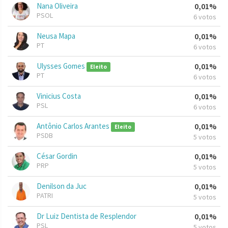
Nana Oliveira
0,01%
PSOL
6 votos
Neusa Mapa
0,01%
PT
6 votos
Ulysses Gomes
0,01%
Eleito
PT
6 votos
Vinicius Costa
0,01%
PSL
6 votos
Antônio Carlos Arantes
0,01%
Eleito
PSDB
5 votos
César Gordin
0,01%
PRP
5 votos
Denilson da Juc
0,01%
PATRI
5 votos
Dr Luiz Dentista de Resplendor
0,01%
PSL
5 votos