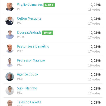
Virgílio Guimarães
0,04%
Eleito
PT
18 votos
Celton Mesquita
0,03%
PSL
17 votos
Doorgal Andrada
0,03%
Eleito
PATRI
17 votos
Pastor José Demétrio
0,03%
PRP
17 votos
Professor Mauricio
0,03%
PSL
16 votos
Agente Couto
0,03%
PSB
15 votos
Sub - Marinho
0,03%
PSL
15 votos
Tales do Caixote
0,03%