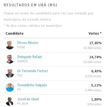
RESULTADOS EM UBÁ (MG)
Clique no nome do candidato para ver sua votação por
municípios do estado inteiro
* % dos votos válidos no município
Candidato
Votos *
Dirceu Ribeiro
27,45%
PODE
13.360 votos
Delegado Rafael
24,74%
AVANTE
12.044 votos
Dr. Fernando Fortuci
6,43%
PSC
3.132 votos
Oswaldinho Salgado
5,12%
PV
2.494 votos
Joselí de Ubarí
1,80%
PC do B
876 votos