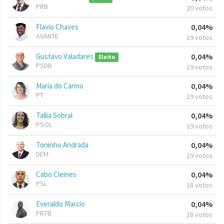
PRB
20 votos
Flavio Chaves
0,04%
AVANTE
19 votos
Gustavo Valadares
0,04%
Eleito
PSDB
19 votos
Maria do Carmo
0,04%
PT
19 votos
Tallia Sobral
0,04%
PSOL
19 votos
Toninho Andrada
0,04%
DEM
19 votos
Cabo Cleines
0,04%
PSL
18 votos
Everaldo Marcio
0,04%
PRTB
18 votos