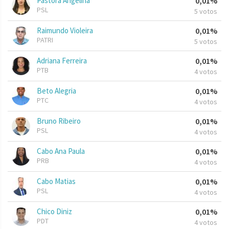
Pastora Angelina
0,01%
PSL
5 votos
Raimundo Violeira
0,01%
PATRI
5 votos
Adriana Ferreira
0,01%
PTB
4 votos
Beto Alegria
0,01%
PTC
4 votos
Bruno Ribeiro
0,01%
PSL
4 votos
Cabo Ana Paula
0,01%
PRB
4 votos
Cabo Matias
0,01%
PSL
4 votos
Chico Diniz
0,01%
PDT
4 votos