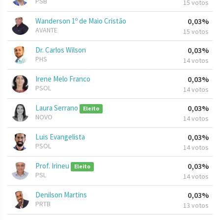
PSB
15 votos
Wanderson 1º de Maio Cristão
0,03%
AVANTE
15 votos
Dr. Carlos Wilson
0,03%
PHS
14 votos
Irene Melo Franco
0,03%
PSOL
14 votos
Laura Serrano
0,03%
Eleito
NOVO
14 votos
Luis Evangelista
0,03%
PSOL
14 votos
Prof. Irineu
0,03%
Eleito
PSL
14 votos
Denilson Martins
0,03%
PRTB
13 votos