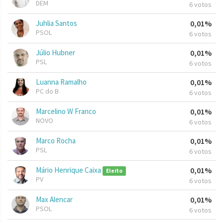
DEM
6 votos
Juhlia Santos
0,01%
PSOL
6 votos
Júlio Hubner
0,01%
PSL
6 votos
Luanna Ramalho
0,01%
PC do B
6 votos
Marcelino W Franco
0,01%
NOVO
6 votos
Marco Rocha
0,01%
PSL
6 votos
Mário Henrique Caixa
0,01%
Eleito
PV
6 votos
Max Alencar
0,01%
PSOL
6 votos