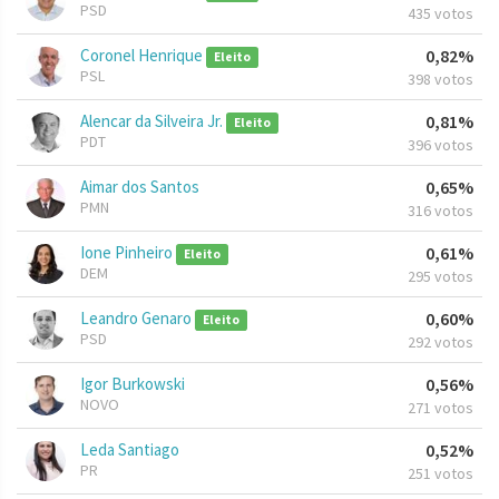
PSD
435 votos
Coronel Henrique
0,82%
Eleito
PSL
398 votos
Alencar da Silveira Jr.
0,81%
Eleito
PDT
396 votos
Aimar dos Santos
0,65%
PMN
316 votos
Ione Pinheiro
0,61%
Eleito
DEM
295 votos
Leandro Genaro
0,60%
Eleito
PSD
292 votos
Igor Burkowski
0,56%
NOVO
271 votos
Leda Santiago
0,52%
PR
251 votos