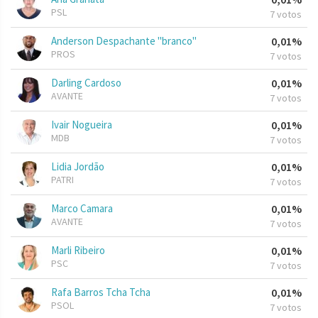
PSL
7 votos
Anderson Despachante "branco"
0,01%
PROS
7 votos
Darling Cardoso
0,01%
AVANTE
7 votos
Ivair Nogueira
0,01%
MDB
7 votos
Lidia Jordão
0,01%
PATRI
7 votos
Marco Camara
0,01%
AVANTE
7 votos
Marli Ribeiro
0,01%
PSC
7 votos
Rafa Barros Tcha Tcha
0,01%
PSOL
7 votos