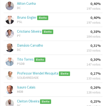
Ailton Cunha
0,40%
DC
197 votos
Bruno Engler
0,40%
Eleito
PSL
197 votos
Cristiano Silveira
0,38%
Eleito
PT
184 votos
Damásio Carvalho
0,31%
DC
153 votos
Tito Torres
0,30%
Eleito
PSDB
147 votos
Professor Wendel Mesquita
0,27%
Eleito
SOLIDARIEDADE
133 votos
Isauro Calais
0,26%
MDB
126 votos
Cleiton Oliveira
0,25%
Eleito
DC