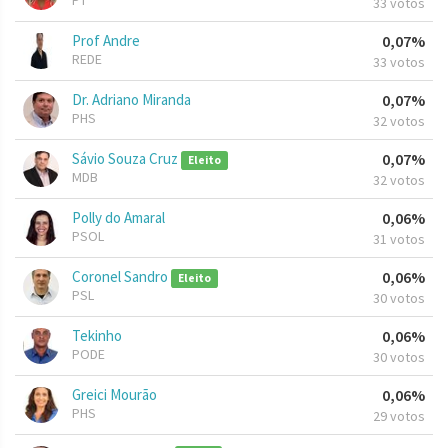
PT
33 votos
Prof Andre
0,07%
REDE
33 votos
Dr. Adriano Miranda
0,07%
PHS
32 votos
Sávio Souza Cruz
0,07%
Eleito
MDB
32 votos
Polly do Amaral
0,06%
PSOL
31 votos
Coronel Sandro
0,06%
Eleito
PSL
30 votos
Tekinho
0,06%
PODE
30 votos
Greici Mourão
0,06%
PHS
29 votos