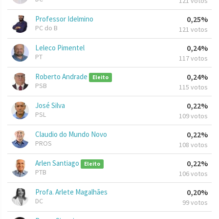
121 votos
Professor Idelmino
0,25%
PC do B
121 votos
Leleco Pimentel
0,24%
PT
117 votos
Roberto Andrade
0,24%
Eleito
PSB
115 votos
José Silva
0,22%
PSL
109 votos
Claudio do Mundo Novo
0,22%
PROS
108 votos
Arlen Santiago
0,22%
Eleito
PTB
106 votos
Profa. Arlete Magalhães
0,20%
DC
99 votos