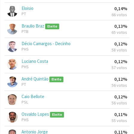
Eloisio
0,14%
PT
66 votos
Braulio Braz
0,13%
Eleito
PTB
65 votos
Décio Camargos - Decinho
0,12%
PHS
58 votos
Luciano Costa
0,12%
PHS
57 votos
André Quintão
0,12%
Eleito
PT
56 votos
Caio Bellote
0,12%
PSL
56 votos
Osvaldo Lopes
0,11%
Eleito
PHS
55 votos
Antonio Jorge
0,11%