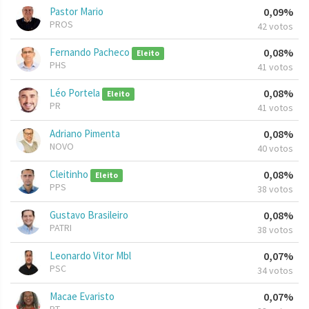
Pastor Mario
0,09%
PROS
42 votos
Fernando Pacheco
0,08%
Eleito
PHS
41 votos
Léo Portela
0,08%
Eleito
PR
41 votos
Adriano Pimenta
0,08%
NOVO
40 votos
Cleitinho
0,08%
Eleito
PPS
38 votos
Gustavo Brasileiro
0,08%
PATRI
38 votos
Leonardo Vitor Mbl
0,07%
PSC
34 votos
Macae Evaristo
0,07%