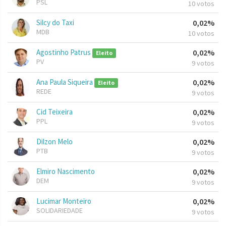
PSL
10 votos
Silcy do Taxi
0,02%
MDB
10 votos
Agostinho Patrus
0,02%
Eleito
PV
9 votos
Ana Paula Siqueira
0,02%
Eleito
REDE
9 votos
Cid Teixeira
0,02%
PPL
9 votos
Dilzon Melo
0,02%
PTB
9 votos
Elmiro Nascimento
0,02%
DEM
9 votos
Lucimar Monteiro
0,02%
SOLIDARIEDADE
9 votos