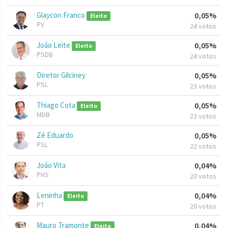
Glaycon Franco
0,05%
Eleito
PV
24 votos
João Leite
0,05%
Eleito
PSDB
24 votos
Diretor Gilciney
0,05%
PSL
23 votos
Thiago Cota
0,05%
Eleito
MDB
23 votos
Zé Eduardo
0,05%
PSL
22 votos
João Vita
0,04%
PHS
20 votos
Leninha
0,04%
Eleito
PT
20 votos
Mauro Tramonte
0,04%
Eleito