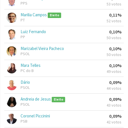
PPS
53 votos
Marilia Campos
0,11%
Eleito
PT
52 votos
Luiz Fernando
0,10%
PP
50 votos
Marizabel Vieira Pacheco
0,10%
PSOL
50 votos
Mara Telles
0,10%
PC do B
49 votos
Dário
0,09%
PSOL
44 votos
Andreia de Jesus
0,09%
Eleito
PSOL
43 votos
Coronel Piccinini
0,09%
PSB
42 votos