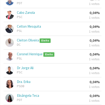
PDT
1 votos
Cabo Zanola
0,04%
PSC
1 votos
Celton Mesquita
0,04%
PSL
1 votos
Cleiton Oliveira
0,04%
Eleito
DC
1 votos
Coronel Henrique
0,04%
Eleito
PSL
1 votos
Dr Jorge Ali
0,04%
PSC
1 votos
Dra. Erika
0,04%
PSDB
1 votos
Elisângela Teca
0,04%
PDT
1 votos