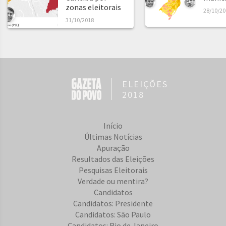
zonas eleitorais
28/10/20
31/10/2018
ELEIÇÕES
2018
Início
Últimas Notícias
Apuração
Resultados das Eleições
Pesquisas Eleitorais
Verdade ou mentira?
Candidatos
Candidatos: Presidente
Candidatos: São Paulo
Candidatos: Rio de Janeiro