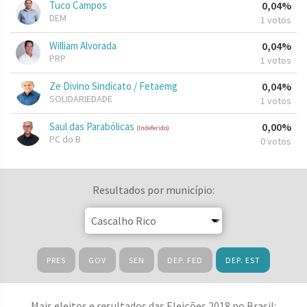
Tuco Campos
0,04%
DEM
1 votos
William Alvorada
0,04%
PRP
1 votos
Ze Divino Sindicato / Fetaemg
0,04%
SOLIDARIEDADE
1 votos
Saul das Parabólicas
0,00%
(Indeferido)
PC do B
0 votos
Resultados por município:
PRES
GOV
SEN
DEP. FED
DEP. EST
Mais eleitos e resultados das Eleições 2018 no Brasil: