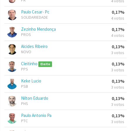
PR
4 votos
Paulo Cesar- Pc
0,17%
SOLIDARIEDADE
4 votos
Zezinho Mendonça
0,17%
PROS
4 votos
Alcides Ribeiro
0,13%
NOVO
3 votos
Cleitinho
0,13%
Eleito
PPS
3 votos
Keke Lucio
0,13%
PSB
3 votos
Nilton Eduardo
0,13%
PHS
3 votos
Paulo Antonio Pa
0,13%
PTC
3 votos