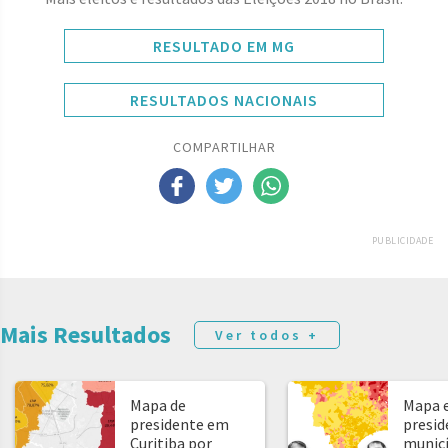
RESULTADO EM MG
RESULTADOS NACIONAIS
COMPARTILHAR
PUBLICIDADE
Mais Resultados
Ver todos +
Mapa de
Mapa e
presidente em
presid
Curitiba por
municíp