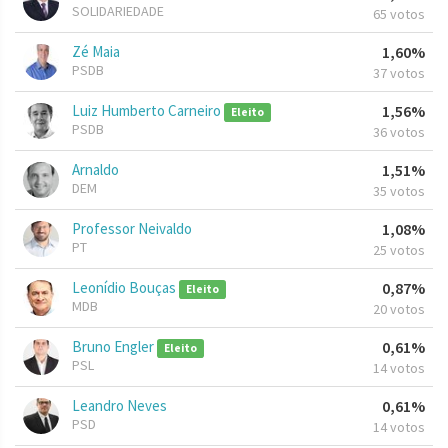
SOLIDARIEDADE
65 votos
Zé Maia
1,60%
PSDB
37 votos
Luiz Humberto Carneiro
1,56%
Eleito
PSDB
36 votos
Arnaldo
1,51%
DEM
35 votos
Professor Neivaldo
1,08%
PT
25 votos
Leonídio Bouças
0,87%
Eleito
MDB
20 votos
Bruno Engler
0,61%
Eleito
PSL
14 votos
Leandro Neves
0,61%
PSD
14 votos