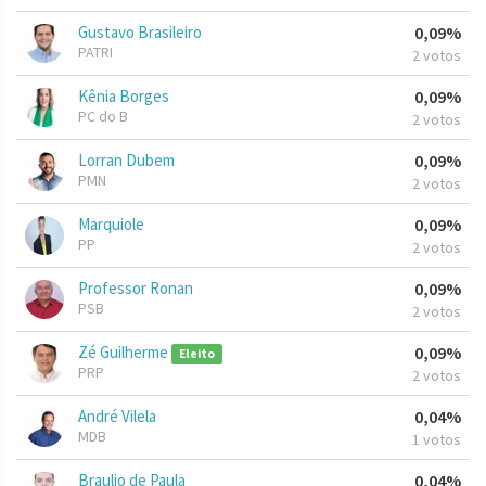
Gustavo Brasileiro
0,09%
PATRI
2 votos
Kênia Borges
0,09%
PC do B
2 votos
Lorran Dubem
0,09%
PMN
2 votos
Marquiole
0,09%
PP
2 votos
Professor Ronan
0,09%
PSB
2 votos
Zé Guilherme
0,09%
Eleito
PRP
2 votos
André Vilela
0,04%
MDB
1 votos
Braulio de Paula
0,04%