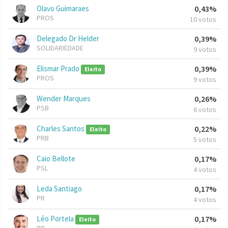
Olavo Guimaraes
0,43%
PROS
10 votos
Delegado Dr Helder
0,39%
SOLIDARIEDADE
9 votos
Elismar Prado
0,39%
Eleito
PROS
9 votos
Wender Marques
0,26%
PSB
6 votos
Charles Santos
0,22%
Eleito
PRB
5 votos
Caio Bellote
0,17%
PSL
4 votos
Leda Santiago
0,17%
PR
4 votos
Léo Portela
0,17%
Eleito