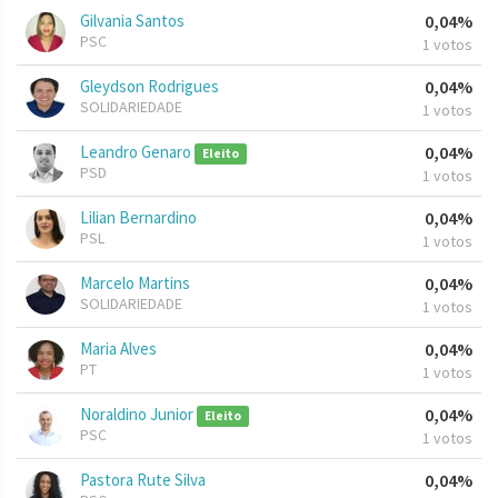
Gilvania Santos
0,04%
PSC
1 votos
Gleydson Rodrigues
0,04%
SOLIDARIEDADE
1 votos
Leandro Genaro
0,04%
Eleito
PSD
1 votos
Lilian Bernardino
0,04%
PSL
1 votos
Marcelo Martins
0,04%
SOLIDARIEDADE
1 votos
Maria Alves
0,04%
PT
1 votos
Noraldino Junior
0,04%
Eleito
PSC
1 votos
Pastora Rute Silva
0,04%