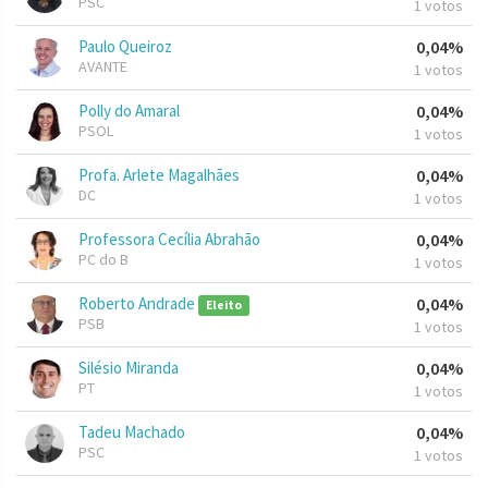
PSC
1 votos
Paulo Queiroz
0,04%
AVANTE
1 votos
Polly do Amaral
0,04%
PSOL
1 votos
Profa. Arlete Magalhães
0,04%
DC
1 votos
Professora Cecília Abrahão
0,04%
PC do B
1 votos
Roberto Andrade
0,04%
Eleito
PSB
1 votos
Silésio Miranda
0,04%
PT
1 votos
Tadeu Machado
0,04%
PSC
1 votos