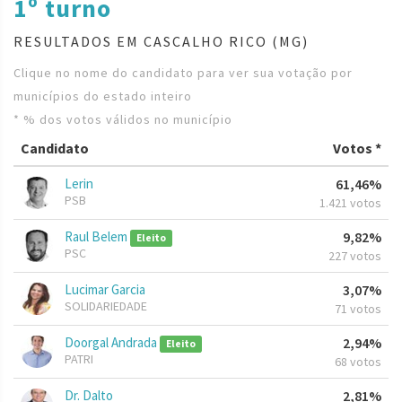
1º turno
RESULTADOS EM CASCALHO RICO (MG)
Clique no nome do candidato para ver sua votação por
municípios do estado inteiro
* % dos votos válidos no município
Candidato
Votos *
Lerin
61,46%
PSB
1.421 votos
Raul Belem
9,82%
Eleito
PSC
227 votos
Lucimar Garcia
3,07%
SOLIDARIEDADE
71 votos
Doorgal Andrada
2,94%
Eleito
PATRI
68 votos
Dr. Dalto
2,81%