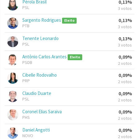
Pérola Brasil
0,13%
PSL
3 votos
Sargento Rodrigues
0,13%
Eleito
PTB
3 votos
Tenente Leonardo
0,13%
PSL
3 votos
Antônio Carlos Arantes
0,09%
Eleito
PSDB
2 votos
Cibelle Rodovalho
0,09%
PRP
2 votos
Claudio Duarte
0,09%
PSL
2 votos
Coronel Elias Saraiva
0,09%
PHS
2 votos
Daniel Angotti
0,09%
NOVO
2 votos