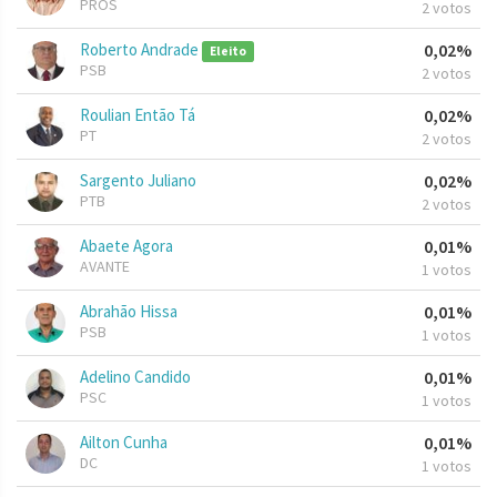
PROS
2 votos
Roberto Andrade
0,02%
Eleito
PSB
2 votos
Roulian Então Tá
0,02%
PT
2 votos
Sargento Juliano
0,02%
PTB
2 votos
Abaete Agora
0,01%
AVANTE
1 votos
Abrahão Hissa
0,01%
PSB
1 votos
Adelino Candido
0,01%
PSC
1 votos
Ailton Cunha
0,01%
DC
1 votos