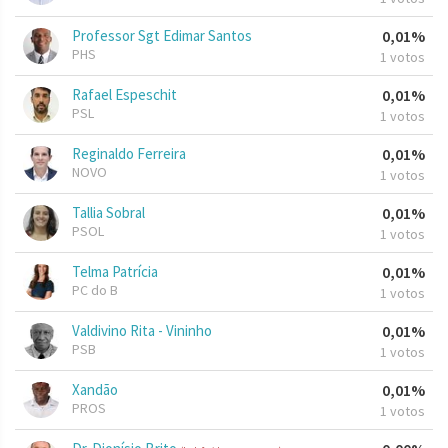
Professor Sgt Edimar Santos
0,01%
PHS
1 votos
Rafael Espeschit
0,01%
PSL
1 votos
Reginaldo Ferreira
0,01%
NOVO
1 votos
Tallia Sobral
0,01%
PSOL
1 votos
Telma Patrícia
0,01%
PC do B
1 votos
Valdivino Rita - Vininho
0,01%
PSB
1 votos
Xandão
0,01%
PROS
1 votos