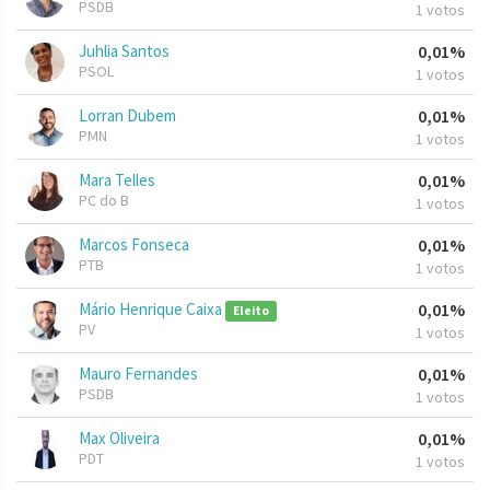
PSDB
1 votos
Juhlia Santos
0,01%
PSOL
1 votos
Lorran Dubem
0,01%
PMN
1 votos
Mara Telles
0,01%
PC do B
1 votos
Marcos Fonseca
0,01%
PTB
1 votos
Mário Henrique Caixa
0,01%
Eleito
PV
1 votos
Mauro Fernandes
0,01%
PSDB
1 votos
Max Oliveira
0,01%
PDT
1 votos