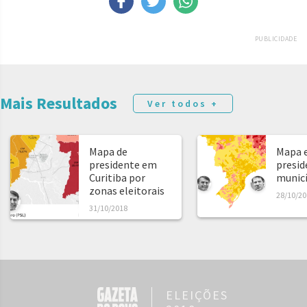
PUBLICIDADE
Mais Resultados
Ver todos +
Mapa de
Mapa e
presidente em
presid
Curitiba por
municíp
zonas eleitorais
28/10/20
31/10/2018
ELEIÇÕES