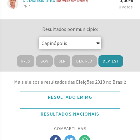
Dr. Dionísio Brito
0,00%
(Indeferido com recurso)
PRP
0 votos
Resultados por município:
PRES
GOV
SEN
DEP. FED
DEP. EST
Mais eleitos e resultados das Eleições 2018 no Brasil:
RESULTADO EM MG
RESULTADOS NACIONAIS
COMPARTILHAR