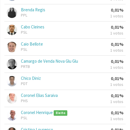
Brenda Regis
0,01%
PPL
1 votos
Cabo Cleines
0,01%
PSL
1 votos
Caio Bellote
0,01%
PSL
1 votos
Camargo de Venda Nova Glu Glu
0,01%
PRTB
1 votos
Chico Diniz
0,01%
PDT
1 votos
Coronel Elias Saraiva
0,01%
PHS
1 votos
Coronel Henrique
0,01%
Eleito
PSL
1 votos
Cristina Lourenço
0,01%