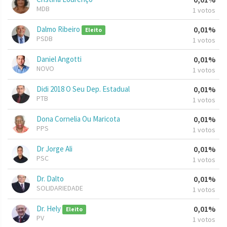
MDB
1 votos
Dalmo Ribeiro
0,01%
Eleito
PSDB
1 votos
Daniel Angotti
0,01%
NOVO
1 votos
Didi 2018 O Seu Dep. Estadual
0,01%
PTB
1 votos
Dona Cornelia Ou Maricota
0,01%
PPS
1 votos
Dr Jorge Ali
0,01%
PSC
1 votos
Dr. Dalto
0,01%
SOLIDARIEDADE
1 votos
Dr. Hely
0,01%
Eleito
PV
1 votos