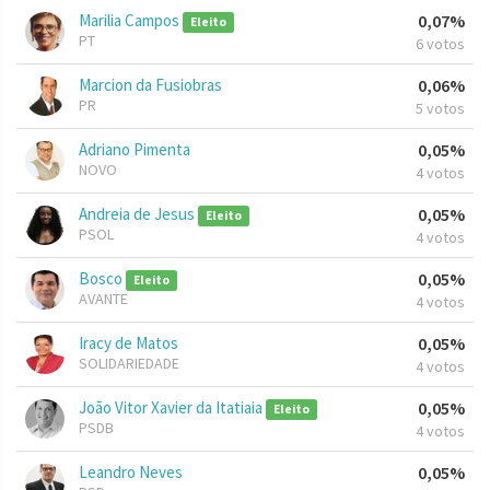
Marilia Campos
0,07%
Eleito
PT
6 votos
Marcion da Fusiobras
0,06%
PR
5 votos
Adriano Pimenta
0,05%
NOVO
4 votos
Andreia de Jesus
0,05%
Eleito
PSOL
4 votos
Bosco
0,05%
Eleito
AVANTE
4 votos
Iracy de Matos
0,05%
SOLIDARIEDADE
4 votos
João Vitor Xavier da Itatiaia
0,05%
Eleito
PSDB
4 votos
Leandro Neves
0,05%