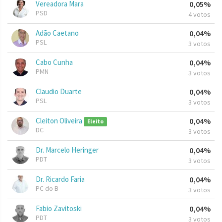
Vereadora Mara
0,05%
PSD
4 votos
Adão Caetano
0,04%
PSL
3 votos
Cabo Cunha
0,04%
PMN
3 votos
Claudio Duarte
0,04%
PSL
3 votos
Cleiton Oliveira
0,04%
Eleito
DC
3 votos
Dr. Marcelo Heringer
0,04%
PDT
3 votos
Dr. Ricardo Faria
0,04%
PC do B
3 votos
Fabio Zavitoski
0,04%
PDT
3 votos