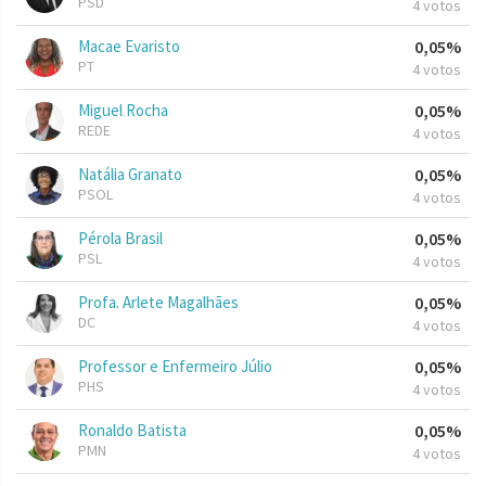
PSD
4 votos
Macae Evaristo
0,05%
PT
4 votos
Miguel Rocha
0,05%
REDE
4 votos
Natália Granato
0,05%
PSOL
4 votos
Pérola Brasil
0,05%
PSL
4 votos
Profa. Arlete Magalhães
0,05%
DC
4 votos
Professor e Enfermeiro Júlio
0,05%
PHS
4 votos
Ronaldo Batista
0,05%
PMN
4 votos