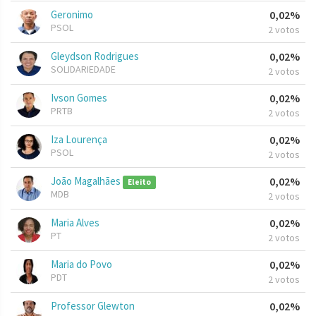
Geronimo
0,02%
PSOL
2 votos
Gleydson Rodrigues
0,02%
SOLIDARIEDADE
2 votos
Ivson Gomes
0,02%
PRTB
2 votos
Iza Lourença
0,02%
PSOL
2 votos
João Magalhães
0,02%
Eleito
MDB
2 votos
Maria Alves
0,02%
PT
2 votos
Maria do Povo
0,02%
PDT
2 votos
Professor Glewton
0,02%