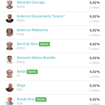
Alexandre Gonzaga
0,01%
NOVO
1 votos
Anderson Despachante "branco"
0,01%
PROS
1 votos
Anderson Malabarista
0,01%
PSOL
1 votos
Bartô do Novo
0,01%
Eleito
NOVO
1 votos
Bernardo Silviano Brandão
0,01%
NOVO
1 votos
Betão
0,01%
Eleito
PT
1 votos
Binga
0,01%
PSD
1 votos
Braulio Braz
0,01%
Eleito
PTB
1 votos