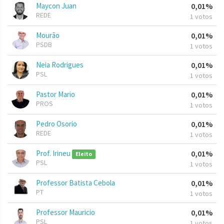
Maycon Juan
0,01%
REDE
1 votos
Mourão
0,01%
PSDB
1 votos
Neia Rodrigues
0,01%
PSL
1 votos
Pastor Mario
0,01%
PROS
1 votos
Pedro Osorio
0,01%
REDE
1 votos
Prof. Irineu
0,01%
Eleito
PSL
1 votos
Professor Batista Cebola
0,01%
PT
1 votos
Professor Mauricio
0,01%
PSL
1 votos