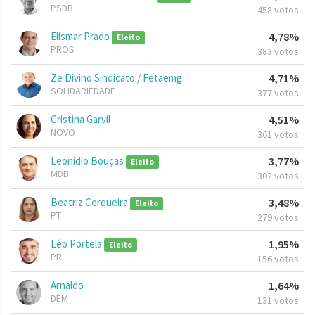
PSDB
458 votos
Elismar Prado
4,78%
Eleito
PROS
383 votos
Ze Divino Sindicato / Fetaemg
4,71%
SOLIDARIEDADE
377 votos
Cristina Garvil
4,51%
NOVO
361 votos
Leonídio Bouças
3,77%
Eleito
MDB
302 votos
Beatriz Cerqueira
3,48%
Eleito
PT
279 votos
Léo Portela
1,95%
Eleito
PR
156 votos
Arnaldo
1,64%
DEM
131 votos