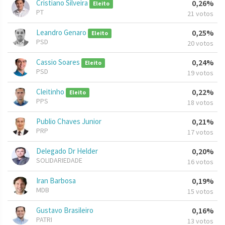
Cristiano Silveira
0,26%
Eleito
PT
21 votos
Leandro Genaro
0,25%
Eleito
PSD
20 votos
Cassio Soares
0,24%
Eleito
PSD
19 votos
Cleitinho
0,22%
Eleito
PPS
18 votos
Publio Chaves Junior
0,21%
PRP
17 votos
Delegado Dr Helder
0,20%
SOLIDARIEDADE
16 votos
Iran Barbosa
0,19%
MDB
15 votos
Gustavo Brasileiro
0,16%
PATRI
13 votos