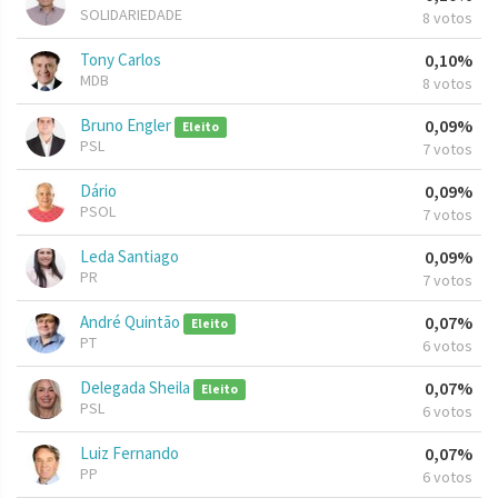
SOLIDARIEDADE
8 votos
Tony Carlos
0,10%
MDB
8 votos
Bruno Engler
0,09%
Eleito
PSL
7 votos
Dário
0,09%
PSOL
7 votos
Leda Santiago
0,09%
PR
7 votos
André Quintão
0,07%
Eleito
PT
6 votos
Delegada Sheila
0,07%
Eleito
PSL
6 votos
Luiz Fernando
0,07%
PP
6 votos