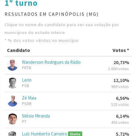
1º turno
RESULTADOS EM CAPINÓPOLIS (MG)
Clique no nome do candidato para ver sua votação por
municípios do estado inteiro
* % dos votos válidos no município
Candidato
Votos *
Wanderson Rodrigues da Rádio
20,73%
PRTB
1.660 votos
Lerin
12,10%
PSB
969 votos
Zé Maia
6,56%
PSDB
525 votos
Silésio Miranda
6,14%
PT
492 votos
Luiz Humberto Carneiro
5,72%
Eleito