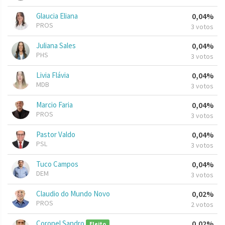
Glaucia Eliana
0,04%
PROS
3 votos
Juliana Sales
0,04%
PHS
3 votos
Livia Flávia
0,04%
MDB
3 votos
Marcio Faria
0,04%
PROS
3 votos
Pastor Valdo
0,04%
PSL
3 votos
Tuco Campos
0,04%
DEM
3 votos
Claudio do Mundo Novo
0,02%
PROS
2 votos
Coronel Sandro
0,02%
Eleito