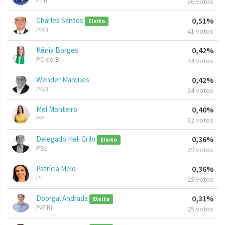
PTB
56 votos
Charles Santos
0,51%
Eleito
PRB
41 votos
Kênia Borges
0,42%
PC do B
34 votos
Wender Marques
0,42%
PSB
34 votos
Mel Monteiro
0,40%
PP
32 votos
Delegado Heli Grilo
0,36%
Eleito
PSL
29 votos
Patrícia Melo
0,36%
PT
29 votos
Doorgal Andrada
0,31%
Eleito
PATRI
25 votos