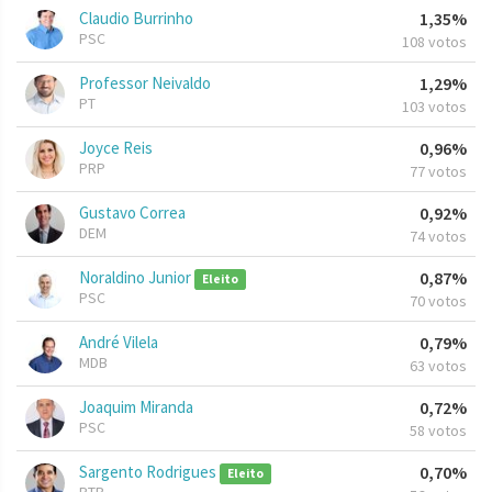
Claudio Burrinho
1,35%
PSC
108 votos
Professor Neivaldo
1,29%
PT
103 votos
Joyce Reis
0,96%
PRP
77 votos
Gustavo Correa
0,92%
DEM
74 votos
Noraldino Junior
0,87%
Eleito
PSC
70 votos
André Vilela
0,79%
MDB
63 votos
Joaquim Miranda
0,72%
PSC
58 votos
Sargento Rodrigues
0,70%
Eleito