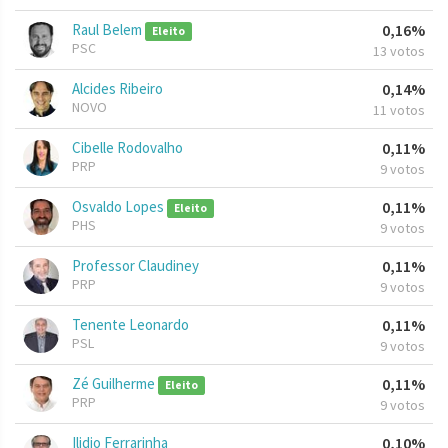
Raul Belem
0,16%
Eleito
PSC
13 votos
Alcides Ribeiro
0,14%
NOVO
11 votos
Cibelle Rodovalho
0,11%
PRP
9 votos
Osvaldo Lopes
0,11%
Eleito
PHS
9 votos
Professor Claudiney
0,11%
PRP
9 votos
Tenente Leonardo
0,11%
PSL
9 votos
Zé Guilherme
0,11%
Eleito
PRP
9 votos
Ilidio Ferrarinha
0,10%