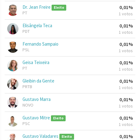
Dr. Jean Freire
0,01%
Eleito
PT
1 votos
Elisângela Teca
0,01%
PDT
1 votos
Fernando Sampaio
0,01%
PSL
1 votos
Geisa Teixeira
0,01%
PT
1 votos
Gleibin da Gente
0,01%
PRTB
1 votos
Gustavo Marra
0,01%
NOVO
1 votos
Gustavo Mitre
0,01%
Eleito
PSC
1 votos
Gustavo Valadares
0,01%
Eleito