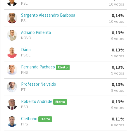
PSL
10 votos
Sargento Alessandro Barbosa
0,14%
PSL
10 votos
Adriano Pimenta
0,13%
NOVO
9 votos
Dário
0,13%
PSOL
9 votos
Fernando Pacheco
0,13%
Eleito
PHS
9 votos
Professor Neivaldo
0,13%
PT
9 votos
Roberto Andrade
0,13%
Eleito
PSB
9 votos
Cleitinho
0,11%
Eleito
PPS
8 votos