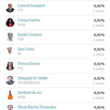
Coronel Schubert
0,01%
PTC
1 votos
Creusa Santos
0,01%
PATRI
1 votos
Daniel Cristiano
0,01%
PCB
1 votos
Davi Costa
0,01%
DC
1 votos
Debora Gomes
0,01%
PSL
1 votos
Delegado Dr Helder
0,01%
SOLIDARIEDADE
1 votos
Denilson da Juc
0,01%
PATRI
1 votos
Dilson Bastos Fernandes
0,01%