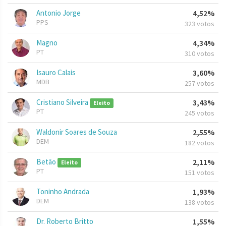
Antonio Jorge
4,52%
PPS
323 votos
Magno
4,34%
PT
310 votos
Isauro Calais
3,60%
MDB
257 votos
Cristiano Silveira
3,43%
Eleito
PT
245 votos
Waldonir Soares de Souza
2,55%
DEM
182 votos
Betão
2,11%
Eleito
PT
151 votos
Toninho Andrada
1,93%
DEM
138 votos
Dr. Roberto Britto
1,55%