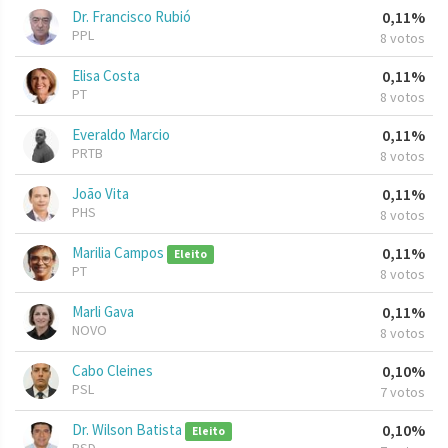
Dr. Francisco Rubió
0,11%
PPL
8 votos
Elisa Costa
0,11%
PT
8 votos
Everaldo Marcio
0,11%
PRTB
8 votos
João Vita
0,11%
PHS
8 votos
Marilia Campos
0,11%
Eleito
PT
8 votos
Marli Gava
0,11%
NOVO
8 votos
Cabo Cleines
0,10%
PSL
7 votos
Dr. Wilson Batista
0,10%
Eleito