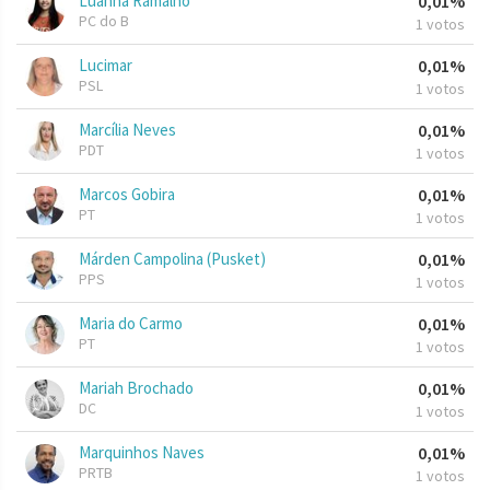
Luanna Ramalho
0,01%
PC do B
1 votos
Lucimar
0,01%
PSL
1 votos
Marcília Neves
0,01%
PDT
1 votos
Marcos Gobira
0,01%
PT
1 votos
Márden Campolina (Pusket)
0,01%
PPS
1 votos
Maria do Carmo
0,01%
PT
1 votos
Mariah Brochado
0,01%
DC
1 votos
Marquinhos Naves
0,01%
PRTB
1 votos