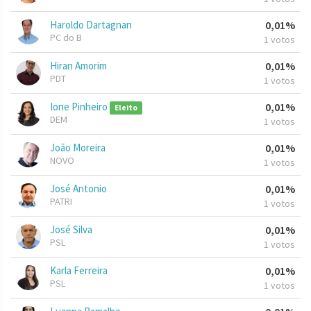
Haroldo Dartagnan
0,01%
PC do B
1 votos
Hiran Amorim
0,01%
PDT
1 votos
Ione Pinheiro
0,01%
Eleito
DEM
1 votos
João Moreira
0,01%
NOVO
1 votos
José Antonio
0,01%
PATRI
1 votos
José Silva
0,01%
PSL
1 votos
Karla Ferreira
0,01%
PSL
1 votos