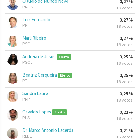
Claudio do Mundo Novo
0,27%
PROS
19 votos
Luiz Fernando
0,27%
PP
19 votos
Marli Ribeiro
0,27%
PSC
19 votos
Andreia de Jesus
0,25%
Eleito
PSOL
18 votos
Beatriz Cerqueira
0,25%
Eleito
PT
18 votos
Sandra Lauro
0,25%
PRP
18 votos
Osvaldo Lopes
0,22%
Eleito
PHS
16 votos
Dr. Marco Antonio Lacerda
0,21%
REDE
15 votos