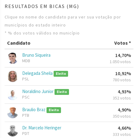
RESULTADOS EM BICAS (MG)
Clique no nome do candidato para ver sua votação por
municípios do estado inteiro
* % dos votos válidos no município
Candidato
Votos *
Bruno Siqueira
14,70%
MDB
1.050 votos
Delegada Sheila
10,92%
Eleito
PSL
780 votos
Noraldino Junior
4,93%
Eleito
PSC
352 votos
Braulio Braz
4,90%
Eleito
PTB
350 votos
Dr. Marcelo Heringer
4,66%
PDT
333 votos