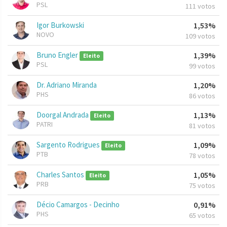
PSL
111 votos
Igor Burkowski
1,53%
NOVO
109 votos
Bruno Engler
1,39%
Eleito
PSL
99 votos
Dr. Adriano Miranda
1,20%
PHS
86 votos
Doorgal Andrada
1,13%
Eleito
PATRI
81 votos
Sargento Rodrigues
1,09%
Eleito
PTB
78 votos
Charles Santos
1,05%
Eleito
PRB
75 votos
Décio Camargos - Decinho
0,91%
PHS
65 votos