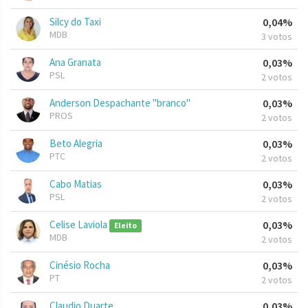
Silcy do Taxi
0,04%
MDB
3 votos
Ana Granata
0,03%
PSL
2 votos
Anderson Despachante "branco"
0,03%
PROS
2 votos
Beto Alegria
0,03%
PTC
2 votos
Cabo Matias
0,03%
PSL
2 votos
Celise Laviola
0,03%
Eleito
MDB
2 votos
Cinésio Rocha
0,03%
PT
2 votos
Claudio Duarte
0,03%