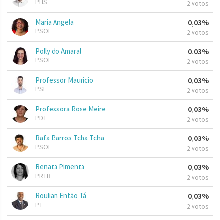
PHS
2 votos
Maria Angela
0,03%
PSOL
2 votos
Polly do Amaral
0,03%
PSOL
2 votos
Professor Mauricio
0,03%
PSL
2 votos
Professora Rose Meire
0,03%
PDT
2 votos
Rafa Barros Tcha Tcha
0,03%
PSOL
2 votos
Renata Pimenta
0,03%
PRTB
2 votos
Roulian Então Tá
0,03%
PT
2 votos