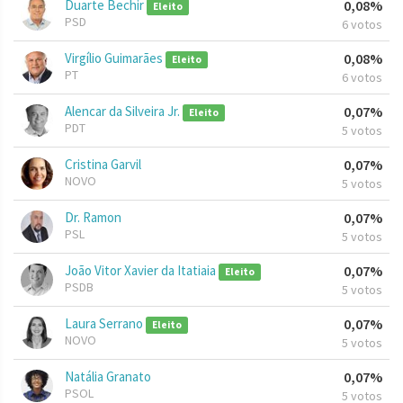
Duarte Bechir
0,08%
Eleito
PSD
6 votos
Virgílio Guimarães
0,08%
Eleito
PT
6 votos
Alencar da Silveira Jr.
0,07%
Eleito
PDT
5 votos
Cristina Garvil
0,07%
NOVO
5 votos
Dr. Ramon
0,07%
PSL
5 votos
João Vitor Xavier da Itatiaia
0,07%
Eleito
PSDB
5 votos
Laura Serrano
0,07%
Eleito
NOVO
5 votos
Natália Granato
0,07%
PSOL
5 votos