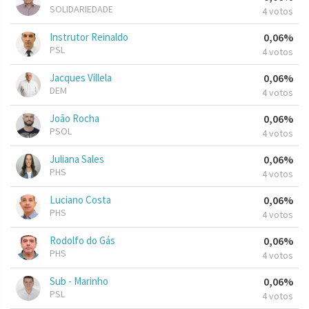
SOLIDARIEDADE
4 votos
Instrutor Reinaldo
0,06%
PSL
4 votos
Jacques Villela
0,06%
DEM
4 votos
João Rocha
0,06%
PSOL
4 votos
Juliana Sales
0,06%
PHS
4 votos
Luciano Costa
0,06%
PHS
4 votos
Rodolfo do Gás
0,06%
PHS
4 votos
Sub - Marinho
0,06%
PSL
4 votos