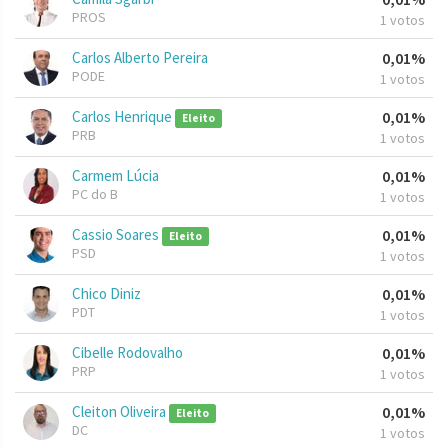
PROS
1 votos
Carlos Alberto Pereira
0,01%
PODE
1 votos
Carlos Henrique
0,01%
Eleito
PRB
1 votos
Carmem Lúcia
0,01%
PC do B
1 votos
Cassio Soares
0,01%
Eleito
PSD
1 votos
Chico Diniz
0,01%
PDT
1 votos
Cibelle Rodovalho
0,01%
PRP
1 votos
Cleiton Oliveira
0,01%
Eleito
DC
1 votos