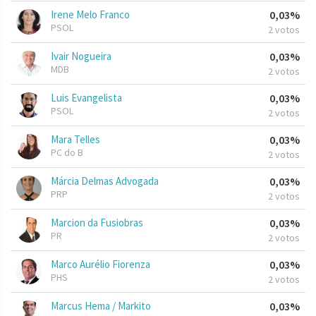
Irene Melo Franco
0,03%
PSOL
2 votos
Ivair Nogueira
0,03%
MDB
2 votos
Luis Evangelista
0,03%
PSOL
2 votos
Mara Telles
0,03%
PC do B
2 votos
Márcia Delmas Advogada
0,03%
PRP
2 votos
Marcion da Fusiobras
0,03%
PR
2 votos
Marco Aurélio Fiorenza
0,03%
PHS
2 votos
Marcus Hema / Markito
0,03%