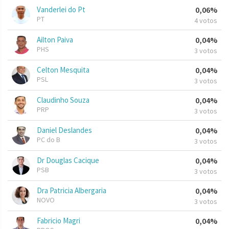
Vanderlei do Pt
0,06%
PT
4 votos
Ailton Paiva
0,04%
PHS
3 votos
Celton Mesquita
0,04%
PSL
3 votos
Claudinho Souza
0,04%
PRP
3 votos
Daniel Deslandes
0,04%
PC do B
3 votos
Dr Douglas Cacique
0,04%
PSB
3 votos
Dra Patricia Albergaria
0,04%
NOVO
3 votos
Fabricio Magri
0,04%