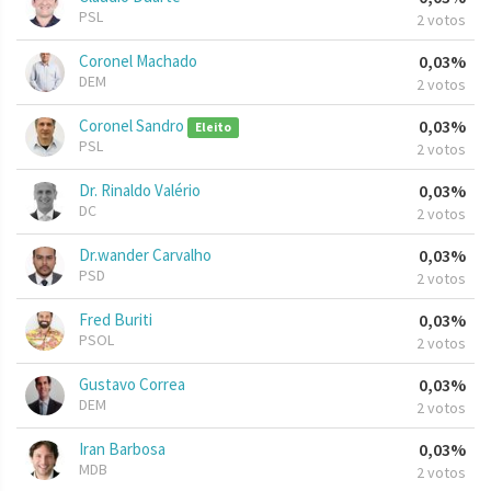
PSL
2 votos
Coronel Machado
0,03%
DEM
2 votos
Coronel Sandro
0,03%
Eleito
PSL
2 votos
Dr. Rinaldo Valério
0,03%
DC
2 votos
Dr.wander Carvalho
0,03%
PSD
2 votos
Fred Buriti
0,03%
PSOL
2 votos
Gustavo Correa
0,03%
DEM
2 votos
Iran Barbosa
0,03%
MDB
2 votos