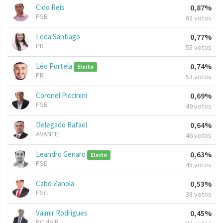
Cido Reis
0,87%
PSB
62 votos
Leda Santiago
0,77%
PR
55 votos
Léo Portela
0,74%
Eleito
PR
53 votos
Coronel Piccinini
0,69%
PSB
49 votos
Delegado Rafael
0,64%
AVANTE
46 votos
Leandro Genaro
0,63%
Eleito
PSD
45 votos
Cabo Zanola
0,53%
PSC
38 votos
Valmir Rodrigues
0,45%
PC do B