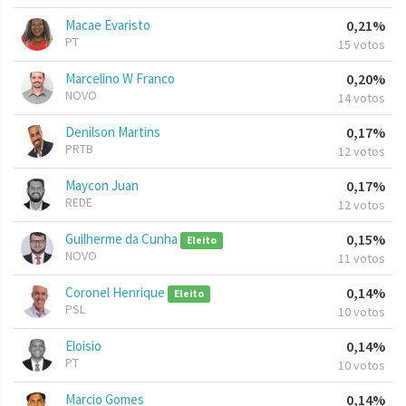
Macae Evaristo
0,21%
PT
15 votos
Marcelino W Franco
0,20%
NOVO
14 votos
Denilson Martins
0,17%
PRTB
12 votos
Maycon Juan
0,17%
REDE
12 votos
Guilherme da Cunha
0,15%
Eleito
NOVO
11 votos
Coronel Henrique
0,14%
Eleito
PSL
10 votos
Eloisio
0,14%
PT
10 votos
Marcio Gomes
0,14%