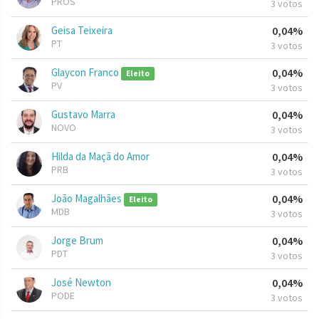
PROS
3 votos
Geisa Teixeira
0,04%
PT
3 votos
Glaycon Franco
0,04%
Eleito
PV
3 votos
Gustavo Marra
0,04%
NOVO
3 votos
Hilda da Maçã do Amor
0,04%
PRB
3 votos
João Magalhães
0,04%
Eleito
MDB
3 votos
Jorge Brum
0,04%
PDT
3 votos
José Newton
0,04%
PODE
3 votos