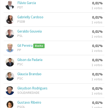
Flávio Garcia
0,01%
PDT
1 votos
Gabrielly Cardoso
0,01%
PSDB
1 votos
Geraldo Gouveia
0,01%
PSL
1 votos
Gil Pereira
0,01%
Eleito
PP
1 votos
Gilson da Padaria
0,01%
PSC
1 votos
Glaucia Brandao
0,01%
PSC
1 votos
Gleydson Rodrigues
0,01%
SOLIDARIEDADE
1 votos
Gustavo Ribeiro
0,01%
PSOL
1 votos