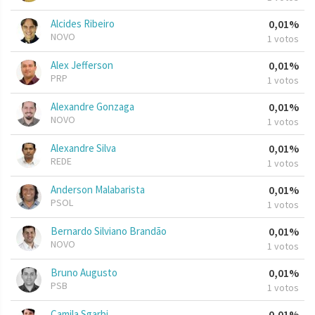
Alcides Ribeiro
0,01%
NOVO
1 votos
Alex Jefferson
0,01%
PRP
1 votos
Alexandre Gonzaga
0,01%
NOVO
1 votos
Alexandre Silva
0,01%
REDE
1 votos
Anderson Malabarista
0,01%
PSOL
1 votos
Bernardo Silviano Brandão
0,01%
NOVO
1 votos
Bruno Augusto
0,01%
PSB
1 votos
Camila Sgarbi
0,01%