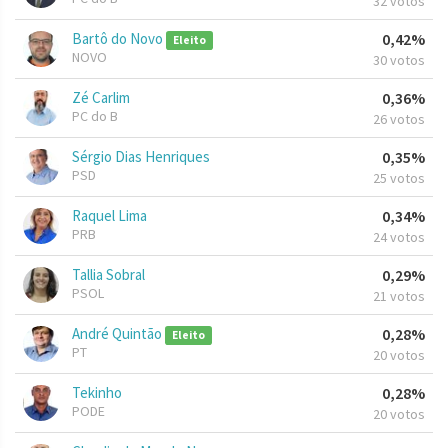
32 votos
Bartô do Novo
0,42%
Eleito
NOVO
30 votos
Zé Carlim
0,36%
PC do B
26 votos
Sérgio Dias Henriques
0,35%
PSD
25 votos
Raquel Lima
0,34%
PRB
24 votos
Tallia Sobral
0,29%
PSOL
21 votos
André Quintão
0,28%
Eleito
PT
20 votos
Tekinho
0,28%
PODE
20 votos