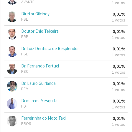
AVANTE
1 votos
Diretor Gilciney
0,01%
PSL
1 votos
Doutor Enio Teixeira
0,01%
PRP
1 votos
Dr Luiz Dentista de Resplendor
0,01%
PSL
1 votos
Dr. Fernando Fortuci
0,01%
PSC
1 votos
Dr. Lauro Guirlanda
0,01%
DEM
1 votos
Dr.marcos Mesquita
0,01%
PDT
1 votos
Ferreirinha do Moto Taxi
0,01%
PROS
1 votos