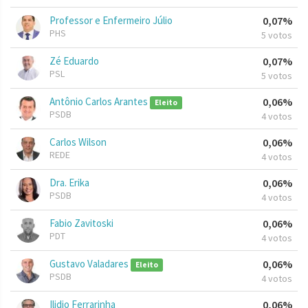
Professor e Enfermeiro Júlio
0,07%
PHS
5 votos
Zé Eduardo
0,07%
PSL
5 votos
Antônio Carlos Arantes
0,06%
Eleito
PSDB
4 votos
Carlos Wilson
0,06%
REDE
4 votos
Dra. Erika
0,06%
PSDB
4 votos
Fabio Zavitoski
0,06%
PDT
4 votos
Gustavo Valadares
0,06%
Eleito
PSDB
4 votos
Ilidio Ferrarinha
0,06%