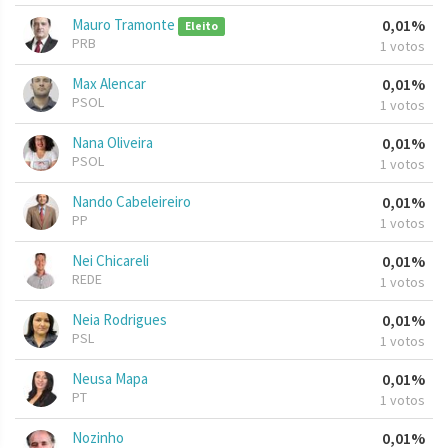
Mauro Tramonte
0,01%
Eleito
PRB
1 votos
Max Alencar
0,01%
PSOL
1 votos
Nana Oliveira
0,01%
PSOL
1 votos
Nando Cabeleireiro
0,01%
PP
1 votos
Nei Chicareli
0,01%
REDE
1 votos
Neia Rodrigues
0,01%
PSL
1 votos
Neusa Mapa
0,01%
PT
1 votos
Nozinho
0,01%