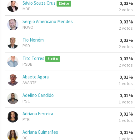
Sávio Souza Cruz
0,03%
Eleito
MDB
2 votos
Sergio Americano Mendes
0,03%
NOVO
2 votos
Tio Neném
0,03%
PSD
2 votos
Tito Torres
0,03%
Eleito
PSDB
2 votos
Abaete Agora
0,01%
AVANTE
1 votos
Adelino Candido
0,01%
PSC
1 votos
Adriana Ferreira
0,01%
PTB
1 votos
Adriana Guimarães
0,01%
DC
1 votos