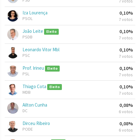
PSD
7 votos
Iza Lourença
0,10%
PSOL
7 votos
João Leite
0,10%
Eleito
PSDB
7 votos
Leonardo Vitor Mbl
0,10%
PSC
7 votos
Prof. Irineu
0,10%
Eleito
PSL
7 votos
Thiago Cota
0,10%
Eleito
MDB
7 votos
Ailton Cunha
0,08%
DC
6 votos
Dirceu Ribeiro
0,08%
PODE
6 votos