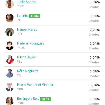
Juhlia Santos
0,04%
PSOL
3 votos
Leninha
0,04%
Eleito
PT
3 votos
Manoel Neres
0,04%
PDT
3 votos
Marlene Rodrigues
0,04%
PROS
3 votos
Milene Xavier
0,04%
PSL
3 votos
Nélio Nogueira
0,04%
PSL
3 votos
Pastor Vanderlei Miranda
0,04%
MDB
3 votos
Rosângela Reis
0,04%
Eleito
PODE
3 votos