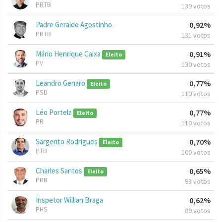
PRTB
139 votos
Padre Geraldo Agostinho
0,92%
PRTB
131 votos
Mário Henrique Caixa
0,91%
Eleito
PV
130 votos
Leandro Genaro
0,77%
Eleito
PSD
110 votos
Léo Portela
0,77%
Eleito
PR
110 votos
Sargento Rodrigues
0,70%
Eleito
PTB
100 votos
Charles Santos
0,65%
Eleito
PRB
93 votos
Inspetor Willian Braga
0,62%
PHS
89 votos