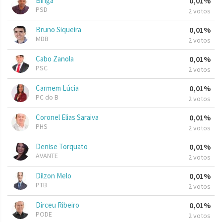
Binga
0,01%
PSD
2 votos
Bruno Siqueira
0,01%
MDB
2 votos
Cabo Zanola
0,01%
PSC
2 votos
Carmem Lúcia
0,01%
PC do B
2 votos
Coronel Elias Saraiva
0,01%
PHS
2 votos
Denise Torquato
0,01%
AVANTE
2 votos
Dilzon Melo
0,01%
PTB
2 votos
Dirceu Ribeiro
0,01%
PODE
2 votos