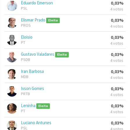
Eduardo Emerson
0,03%
PSL
4 votos
Elismar Prado
0,03%
Eleito
PROS
4 votos
Eloisio
0,03%
PT
4 votos
Gustavo Valadares
0,03%
Eleito
PSDB
4 votos
Iran Barbosa
0,03%
MDB
4 votos
Ivson Gomes
0,03%
PRTB
4 votos
Leninha
0,03%
Eleito
PT
4 votos
Luciano Antunes
0,03%
PSL
4 votos