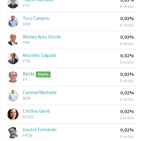
PSC
4 votos
Tuco Campos
0,03%
DEM
4 votos
Wesley Auto Escola
0,03%
PRP
4 votos
Aristides Salgado
0,02%
PTB
3 votos
Betão
0,02%
Eleito
PT
3 votos
Coronel Machado
0,02%
DEM
3 votos
Cristina Garvil
0,02%
NOVO
3 votos
Doutor Fernando
0,02%
PRTB
3 votos