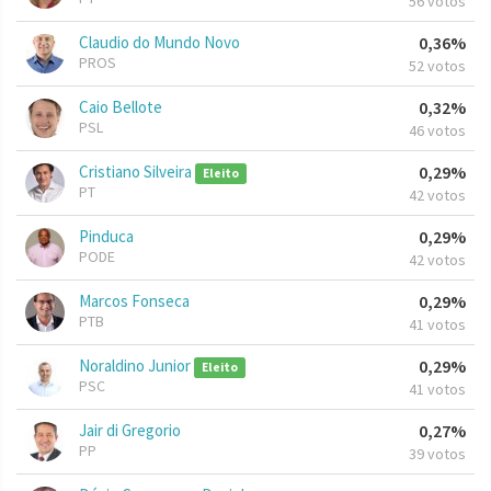
56 votos
Claudio do Mundo Novo
0,36%
PROS
52 votos
Caio Bellote
0,32%
PSL
46 votos
Cristiano Silveira
0,29%
Eleito
PT
42 votos
Pinduca
0,29%
PODE
42 votos
Marcos Fonseca
0,29%
PTB
41 votos
Noraldino Junior
0,29%
Eleito
PSC
41 votos
Jair di Gregorio
0,27%
PP
39 votos