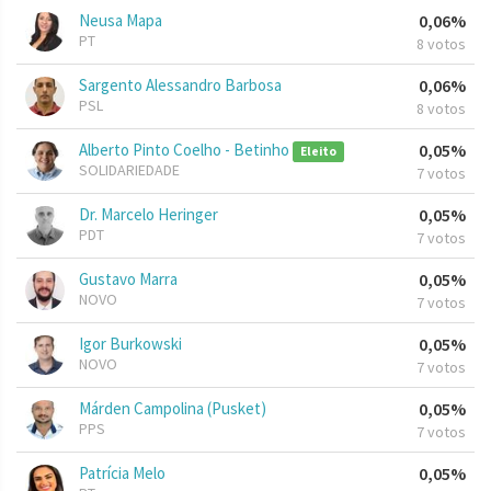
Neusa Mapa
0,06%
PT
8 votos
Sargento Alessandro Barbosa
0,06%
PSL
8 votos
Alberto Pinto Coelho - Betinho
0,05%
Eleito
SOLIDARIEDADE
7 votos
Dr. Marcelo Heringer
0,05%
PDT
7 votos
Gustavo Marra
0,05%
NOVO
7 votos
Igor Burkowski
0,05%
NOVO
7 votos
Márden Campolina (Pusket)
0,05%
PPS
7 votos
Patrícia Melo
0,05%