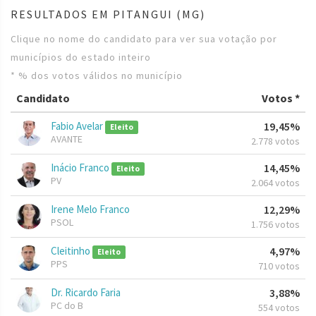
RESULTADOS EM PITANGUI (MG)
Clique no nome do candidato para ver sua votação por
municípios do estado inteiro
* % dos votos válidos no município
Candidato
Votos *
Fabio Avelar
19,45%
Eleito
AVANTE
2.778 votos
Inácio Franco
14,45%
Eleito
PV
2.064 votos
Irene Melo Franco
12,29%
PSOL
1.756 votos
Cleitinho
4,97%
Eleito
PPS
710 votos
Dr. Ricardo Faria
3,88%
PC do B
554 votos