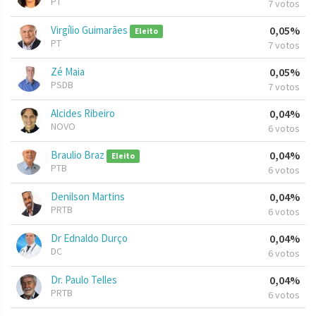
PT
7 votos
Virgílio Guimarães
0,05%
Eleito
PT
7 votos
Zé Maia
0,05%
PSDB
7 votos
Alcides Ribeiro
0,04%
NOVO
6 votos
Braulio Braz
0,04%
Eleito
PTB
6 votos
Denilson Martins
0,04%
PRTB
6 votos
Dr Ednaldo Durço
0,04%
DC
6 votos
Dr. Paulo Telles
0,04%
PRTB
6 votos