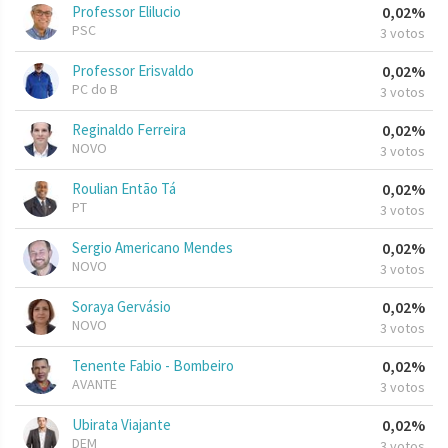
Professor Elilucio
0,02%
PSC
3 votos
Professor Erisvaldo
0,02%
PC do B
3 votos
Reginaldo Ferreira
0,02%
NOVO
3 votos
Roulian Então Tá
0,02%
PT
3 votos
Sergio Americano Mendes
0,02%
NOVO
3 votos
Soraya Gervásio
0,02%
NOVO
3 votos
Tenente Fabio - Bombeiro
0,02%
AVANTE
3 votos
Ubirata Viajante
0,02%
DEM
3 votos