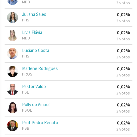
MDB
3 votos
Juliana Sales
0,02%
PHS
3 votos
Livia Flávia
0,02%
MDB
3 votos
Luciano Costa
0,02%
PHS
3 votos
Marlene Rodrigues
0,02%
PROS
3 votos
Pastor Valdo
0,02%
PSL
3 votos
Polly do Amaral
0,02%
PSOL
3 votos
Prof Pedro Renato
0,02%
PSB
3 votos