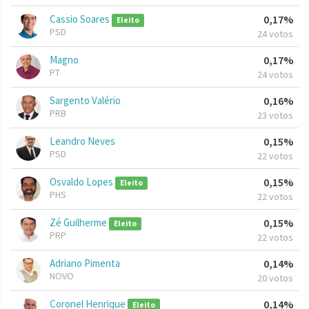
Cassio Soares
0,17%
Eleito
PSD
24 votos
Magno
0,17%
PT
24 votos
Sargento Valério
0,16%
PRB
23 votos
Leandro Neves
0,15%
PSD
22 votos
Osvaldo Lopes
0,15%
Eleito
PHS
22 votos
Zé Guilherme
0,15%
Eleito
PRP
22 votos
Adriano Pimenta
0,14%
NOVO
20 votos
Coronel Henrique
0,14%
Eleito