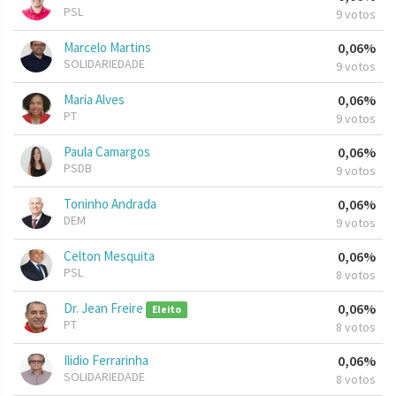
PSL
9 votos
Marcelo Martins
0,06%
SOLIDARIEDADE
9 votos
Maria Alves
0,06%
PT
9 votos
Paula Camargos
0,06%
PSDB
9 votos
Toninho Andrada
0,06%
DEM
9 votos
Celton Mesquita
0,06%
PSL
8 votos
Dr. Jean Freire
0,06%
Eleito
PT
8 votos
Ilidio Ferrarinha
0,06%
SOLIDARIEDADE
8 votos