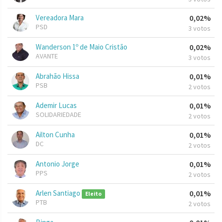
Vereadora Mara
0,02%
PSD
3 votos
Wanderson 1º de Maio Cristão
0,02%
AVANTE
3 votos
Abrahão Hissa
0,01%
PSB
2 votos
Ademir Lucas
0,01%
SOLIDARIEDADE
2 votos
Ailton Cunha
0,01%
DC
2 votos
Antonio Jorge
0,01%
PPS
2 votos
Arlen Santiago
0,01%
Eleito
PTB
2 votos