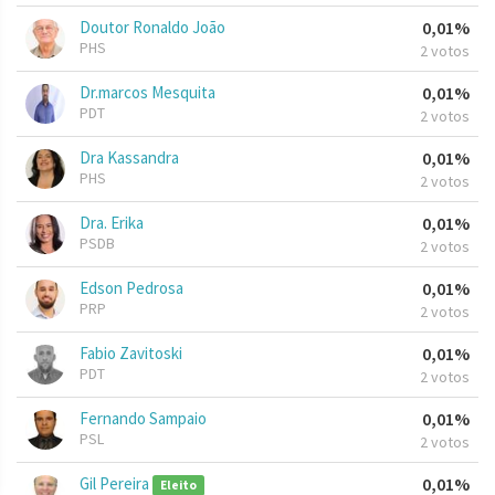
Doutor Ronaldo João
0,01%
PHS
2 votos
Dr.marcos Mesquita
0,01%
PDT
2 votos
Dra Kassandra
0,01%
PHS
2 votos
Dra. Erika
0,01%
PSDB
2 votos
Edson Pedrosa
0,01%
PRP
2 votos
Fabio Zavitoski
0,01%
PDT
2 votos
Fernando Sampaio
0,01%
PSL
2 votos
Gil Pereira
0,01%
Eleito