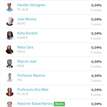
Haroldo Dartagnan
0,04%
PC do B
5 votos
João Moreira
0,04%
NOVO
5 votos
Katia Bordoni
0,04%
AVANTE
5 votos
Maria Clara
0,04%
PROS
5 votos
Maycon Juan
0,04%
REDE
5 votos
Professor Mauricio
0,04%
PSL
5 votos
Professora Elza Melo
0,04%
PC do B
5 votos
Repórter Rafael Martins
0,04%
Eleito