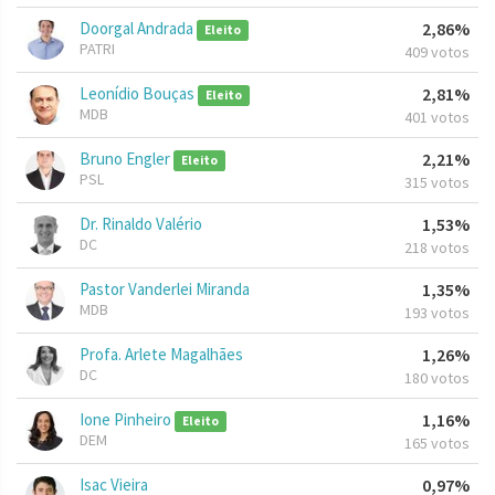
Doorgal Andrada
2,86%
Eleito
PATRI
409 votos
Leonídio Bouças
2,81%
Eleito
MDB
401 votos
Bruno Engler
2,21%
Eleito
PSL
315 votos
Dr. Rinaldo Valério
1,53%
DC
218 votos
Pastor Vanderlei Miranda
1,35%
MDB
193 votos
Profa. Arlete Magalhães
1,26%
DC
180 votos
Ione Pinheiro
1,16%
Eleito
DEM
165 votos
Isac Vieira
0,97%