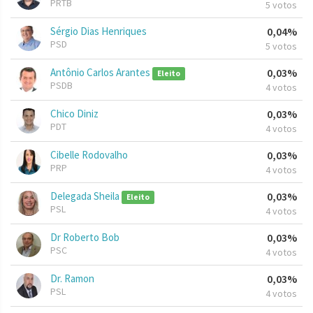
PRTB
5 votos
Sérgio Dias Henriques
0,04%
PSD
5 votos
Antônio Carlos Arantes
0,03%
Eleito
PSDB
4 votos
Chico Diniz
0,03%
PDT
4 votos
Cibelle Rodovalho
0,03%
PRP
4 votos
Delegada Sheila
0,03%
Eleito
PSL
4 votos
Dr Roberto Bob
0,03%
PSC
4 votos
Dr. Ramon
0,03%
PSL
4 votos