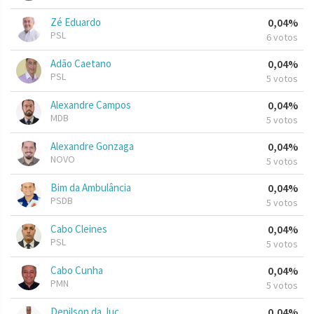
Zé Eduardo
0,04%
PSL
6 votos
Adão Caetano
0,04%
PSL
5 votos
Alexandre Campos
0,04%
MDB
5 votos
Alexandre Gonzaga
0,04%
NOVO
5 votos
Bim da Ambulância
0,04%
PSDB
5 votos
Cabo Cleines
0,04%
PSL
5 votos
Cabo Cunha
0,04%
PMN
5 votos
Denilson da Juc
0,04%