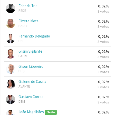
Eder da Tnt
0,02%
REDE
3 votos
Elizete Mota
0,02%
PSDB
3 votos
Fernando Delegado
0,02%
PSL
3 votos
Gilsim Vigilante
0,02%
PATRI
3 votos
Gilson Liboreiro
0,02%
PHS
3 votos
Gislene de Cassia
0,02%
AVANTE
3 votos
Gustavo Correa
0,02%
DEM
3 votos
João Magalhães
0,02%
Eleito