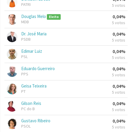
PATRI
5 votos
Douglas Melo
0,04%
Eleito
MDB
5 votos
Dr. José Maria
0,04%
PSDB
5 votos
Edimar Luiz
0,04%
PSL
5 votos
Eduardo Guerreiro
0,04%
PPS
5 votos
Geisa Teixeira
0,04%
PT
5 votos
Gilson Reis
0,04%
PC do B
5 votos
Gustavo Ribeiro
0,04%
PSOL
5 votos