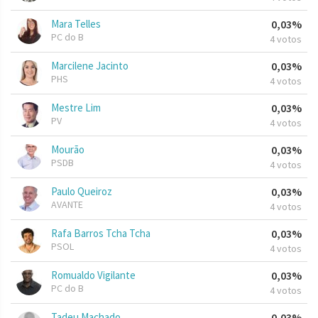
Mara Telles
0,03%
PC do B
4 votos
Marcilene Jacinto
0,03%
PHS
4 votos
Mestre Lim
0,03%
PV
4 votos
Mourão
0,03%
PSDB
4 votos
Paulo Queiroz
0,03%
AVANTE
4 votos
Rafa Barros Tcha Tcha
0,03%
PSOL
4 votos
Romualdo Vigilante
0,03%
PC do B
4 votos
Tadeu Machado
0,03%