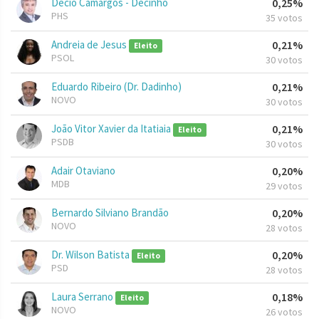
Décio Camargos - Decinho
0,25%
PHS
35 votos
Andreia de Jesus
0,21%
Eleito
PSOL
30 votos
Eduardo Ribeiro (Dr. Dadinho)
0,21%
NOVO
30 votos
João Vitor Xavier da Itatiaia
0,21%
Eleito
PSDB
30 votos
Adair Otaviano
0,20%
MDB
29 votos
Bernardo Silviano Brandão
0,20%
NOVO
28 votos
Dr. Wilson Batista
0,20%
Eleito
PSD
28 votos
Laura Serrano
0,18%
Eleito
NOVO
26 votos