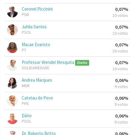
Coronel Piccinini
0,07%
PSB
10 votos
Juhlia Santos
0,07%
PSOL
10 votos
Macae Evaristo
0,07%
PT
10 votos
Professor Wendel Mesquita
0,07%
Eleito
SOLIDARIEDADE
10 votos
Andrea Marques
0,06%
MDB
9 votos
Catatau do Povo
0,06%
PHS
9 votos
Dário
0,06%
PSOL
9 votos
Dr. Roberto Britto
0,06%