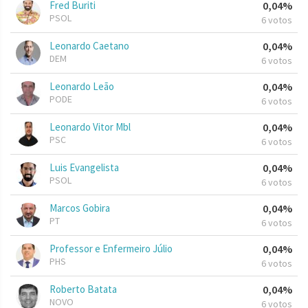
Fred Buriti
0,04%
PSOL
6 votos
Leonardo Caetano
0,04%
DEM
6 votos
Leonardo Leão
0,04%
PODE
6 votos
Leonardo Vitor Mbl
0,04%
PSC
6 votos
Luis Evangelista
0,04%
PSOL
6 votos
Marcos Gobira
0,04%
PT
6 votos
Professor e Enfermeiro Júlio
0,04%
PHS
6 votos
Roberto Batata
0,04%
NOVO
6 votos