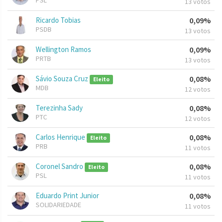
PSL
13 votos
Ricardo Tobias
0,09%
PSDB
13 votos
Wellington Ramos
0,09%
PRTB
13 votos
Sávio Souza Cruz
0,08%
Eleito
MDB
12 votos
Terezinha Sady
0,08%
PTC
12 votos
Carlos Henrique
0,08%
Eleito
PRB
11 votos
Coronel Sandro
0,08%
Eleito
PSL
11 votos
Eduardo Print Junior
0,08%
SOLIDARIEDADE
11 votos