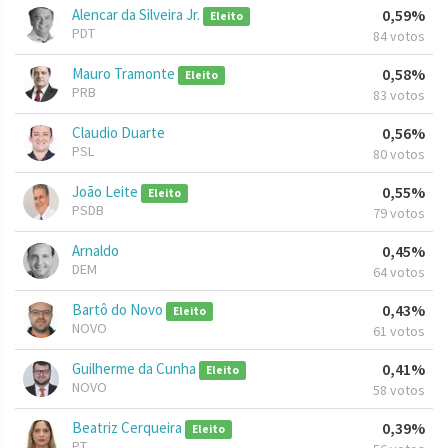
Alencar da Silveira Jr.
0,59%
Eleito
PDT
84 votos
Mauro Tramonte
0,58%
Eleito
PRB
83 votos
Claudio Duarte
0,56%
PSL
80 votos
João Leite
0,55%
Eleito
PSDB
79 votos
Arnaldo
0,45%
DEM
64 votos
Bartô do Novo
0,43%
Eleito
NOVO
61 votos
Guilherme da Cunha
0,41%
Eleito
NOVO
58 votos
Beatriz Cerqueira
0,39%
Eleito
PT