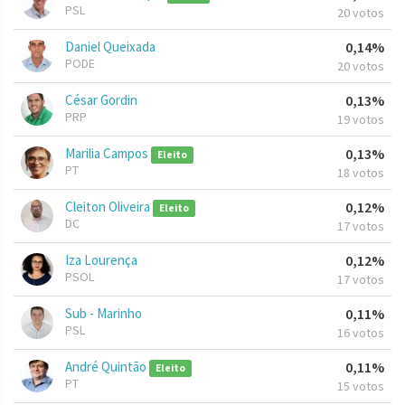
PSL
20 votos
Daniel Queixada
0,14%
PODE
20 votos
César Gordin
0,13%
PRP
19 votos
Marilia Campos
0,13%
Eleito
PT
18 votos
Cleiton Oliveira
0,12%
Eleito
DC
17 votos
Iza Lourença
0,12%
PSOL
17 votos
Sub - Marinho
0,11%
PSL
16 votos
André Quintão
0,11%
Eleito
PT
15 votos