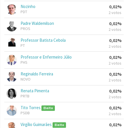
Nozinho
0,02%
PDT
2 votos
Padre Waldemilson
0,02%
PROS
2 votos
Professor Batista Cebola
0,02%
PT
2 votos
Professor e Enfermeiro Júlio
0,02%
PHS
2 votos
Reginaldo Ferreira
0,02%
NOVO
2 votos
Renata Pimenta
0,02%
PRTB
2 votos
Tito Torres
0,02%
Eleito
PSDB
2 votos
Virgílio Guimarães
0,02%
Eleito