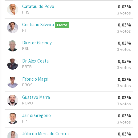
Catatau do Povo
0,03%
PHS
3 votos
Cristiano Silveira
0,03%
Eleito
PT
3 votos
Diretor Gilciney
0,03%
PSL
3 votos
Dr. Alex Costa
0,03%
PRTB
3 votos
Fabricio Magri
0,03%
PROS
3 votos
Gustavo Marra
0,03%
NOVO
3 votos
Jair di Gregorio
0,03%
PP
3 votos
Júlio do Mercado Central
0,03%