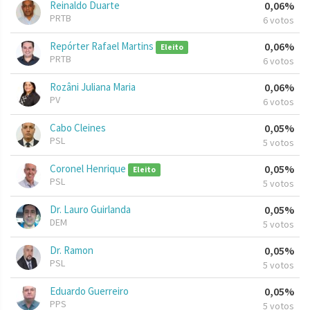
Reinaldo Duarte
0,06%
PRTB
6 votos
Repórter Rafael Martins
0,06%
Eleito
PRTB
6 votos
Rozâni Juliana Maria
0,06%
PV
6 votos
Cabo Cleines
0,05%
PSL
5 votos
Coronel Henrique
0,05%
Eleito
PSL
5 votos
Dr. Lauro Guirlanda
0,05%
DEM
5 votos
Dr. Ramon
0,05%
PSL
5 votos
Eduardo Guerreiro
0,05%
PPS
5 votos