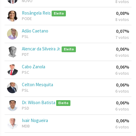
NOVO
8 votos
Rosângela Reis
0,08%
Eleito
PODE
8 votos
Adão Caetano
0,07%
PSL
7 votos
Alencar da Silveira Jr.
0,06%
Eleito
PDT
6 votos
Cabo Zanola
0,06%
PSC
6 votos
Celton Mesquita
0,06%
PSL
6 votos
Dr. Wilson Batista
0,06%
Eleito
PSD
6 votos
Ivair Nogueira
0,06%
MDB
6 votos