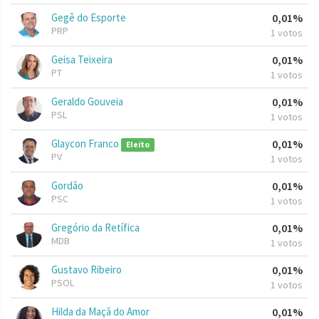
Gegê do Esporte
0,01%
PRP
1 votos
Geisa Teixeira
0,01%
PT
1 votos
Geraldo Gouveia
0,01%
PSL
1 votos
Glaycon Franco
0,01%
Eleito
PV
1 votos
Gordão
0,01%
PSC
1 votos
Gregório da Retífica
0,01%
MDB
1 votos
Gustavo Ribeiro
0,01%
PSOL
1 votos
Hilda da Maçã do Amor
0,01%