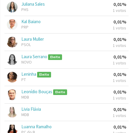
Juliana Sales
0,01%
PHS
1 votos
Kal Baiano
0,01%
PRP
1 votos
Laura Muller
0,01%
PSOL
1 votos
Laura Serrano
0,01%
Eleito
NOVO
1 votos
Leninha
0,01%
Eleito
PT
1 votos
Leonídio Bouças
0,01%
Eleito
MDB
1 votos
Livia Flávia
0,01%
MDB
1 votos
Luanna Ramalho
0,01%
PC do B