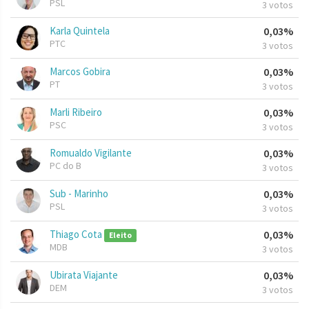
PSL
3 votos
Karla Quintela
0,03%
PTC
3 votos
Marcos Gobira
0,03%
PT
3 votos
Marli Ribeiro
0,03%
PSC
3 votos
Romualdo Vigilante
0,03%
PC do B
3 votos
Sub - Marinho
0,03%
PSL
3 votos
Thiago Cota
0,03%
Eleito
MDB
3 votos
Ubirata Viajante
0,03%
DEM
3 votos