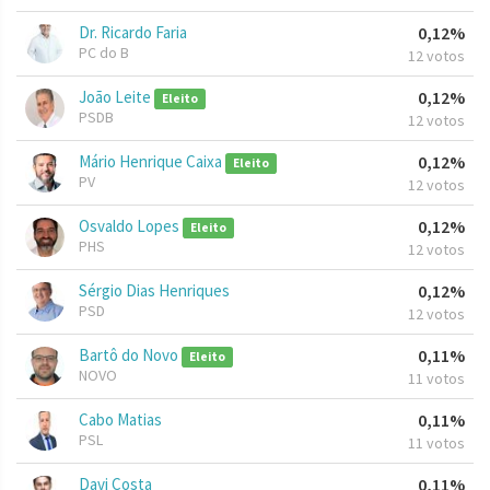
Dr. Ricardo Faria
0,12%
PC do B
12 votos
João Leite
0,12%
Eleito
PSDB
12 votos
Mário Henrique Caixa
0,12%
Eleito
PV
12 votos
Osvaldo Lopes
0,12%
Eleito
PHS
12 votos
Sérgio Dias Henriques
0,12%
PSD
12 votos
Bartô do Novo
0,11%
Eleito
NOVO
11 votos
Cabo Matias
0,11%
PSL
11 votos
Davi Costa
0,11%