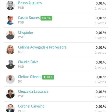
Bruno Augusto
0,01%
PSB
1 votos
Cassio Soares
0,01%
Eleito
PSD
1 votos
Chopinho
0,01%
PSC
1 votos
Cidinha Advogada e Professora
0,01%
MDB
1 votos
Claudio Paiva
0,01%
PSD
1 votos
Cleiton Oliveira
0,01%
Eleito
DC
1 votos
Cleuza da Lassance
0,01%
PSC
1 votos
Coronel Carvalho
0,01%
PODE
1 votos