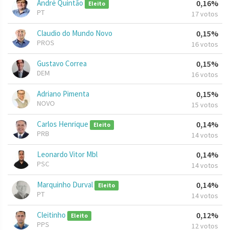
André Quintão
0,16%
Eleito
PT
17 votos
Claudio do Mundo Novo
0,15%
PROS
16 votos
Gustavo Correa
0,15%
DEM
16 votos
Adriano Pimenta
0,15%
NOVO
15 votos
Carlos Henrique
0,14%
Eleito
PRB
14 votos
Leonardo Vitor Mbl
0,14%
PSC
14 votos
Marquinho Durval
0,14%
Eleito
PT
14 votos
Cleitinho
0,12%
Eleito
PPS
12 votos