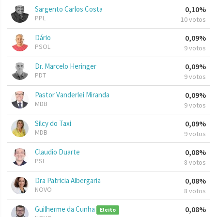
Sargento Carlos Costa
0,10%
PPL
10 votos
Dário
0,09%
PSOL
9 votos
Dr. Marcelo Heringer
0,09%
PDT
9 votos
Pastor Vanderlei Miranda
0,09%
MDB
9 votos
Silcy do Taxi
0,09%
MDB
9 votos
Claudio Duarte
0,08%
PSL
8 votos
Dra Patricia Albergaria
0,08%
NOVO
8 votos
Guilherme da Cunha
0,08%
Eleito