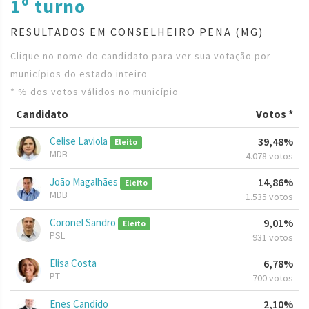
1º turno
RESULTADOS EM CONSELHEIRO PENA (MG)
Clique no nome do candidato para ver sua votação por
municípios do estado inteiro
* % dos votos válidos no município
Candidato
Votos *
Celise Laviola
39,48%
Eleito
MDB
4.078 votos
João Magalhães
14,86%
Eleito
MDB
1.535 votos
Coronel Sandro
9,01%
Eleito
PSL
931 votos
Elisa Costa
6,78%
PT
700 votos
Enes Candido
2,10%