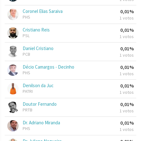
Coronel Elias Saraiva
0,01%
PHS
1 votos
Cristiano Reis
0,01%
PSL
1 votos
Daniel Cristiano
0,01%
PCB
1 votos
Décio Camargos - Decinho
0,01%
PHS
1 votos
Denilson da Juc
0,01%
PATRI
1 votos
Doutor Fernando
0,01%
PRTB
1 votos
Dr. Adriano Miranda
0,01%
PHS
1 votos