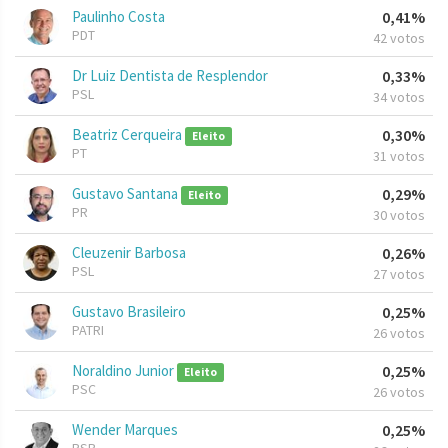
Paulinho Costa
0,41%
PDT
42 votos
Dr Luiz Dentista de Resplendor
0,33%
PSL
34 votos
Beatriz Cerqueira
0,30%
Eleito
PT
31 votos
Gustavo Santana
0,29%
Eleito
PR
30 votos
Cleuzenir Barbosa
0,26%
PSL
27 votos
Gustavo Brasileiro
0,25%
PATRI
26 votos
Noraldino Junior
0,25%
Eleito
PSC
26 votos
Wender Marques
0,25%