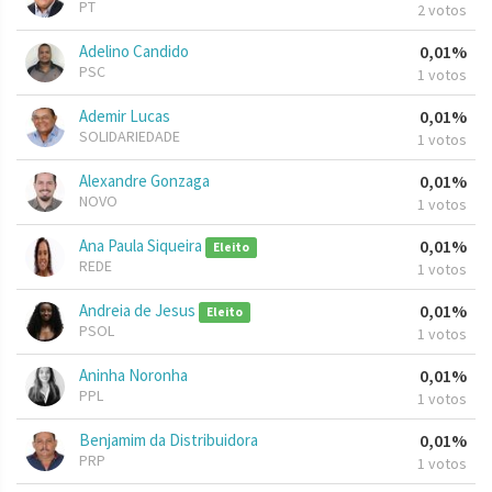
PT
2 votos
Adelino Candido
0,01%
PSC
1 votos
Ademir Lucas
0,01%
SOLIDARIEDADE
1 votos
Alexandre Gonzaga
0,01%
NOVO
1 votos
Ana Paula Siqueira
0,01%
Eleito
REDE
1 votos
Andreia de Jesus
0,01%
Eleito
PSOL
1 votos
Aninha Noronha
0,01%
PPL
1 votos
Benjamim da Distribuidora
0,01%
PRP
1 votos