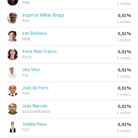
PRB
1 votos
Inspetor Willian Braga
0,01%
PHS
1 votos
Iran Barbosa
0,01%
MDB
1 votos
Irene Melo Franco
0,01%
PSOL
1 votos
Jary Vitor
0,01%
PSL
1 votos
João do Forro
0,01%
PHS
1 votos
João Marcelo
0,01%
SOLIDARIEDADE
1 votos
Joelma Paiva
0,01%
PDT
1 votos