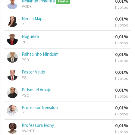
Neilando Pimenta
0,01%
Eleito
PODE
1 votos
Neusa Mapa
0,01%
PT
1 votos
Nogueira
0,01%
PPL
1 votos
Palhacinho Minduim
0,01%
PSB
1 votos
Pastor Valdo
0,01%
PSL
1 votos
Pr Ismael Araujo
0,01%
PSC
1 votos
Professor Neivaldo
0,01%
PT
1 votos
Professora Ivony
0,01%
AVANTE
1 votos