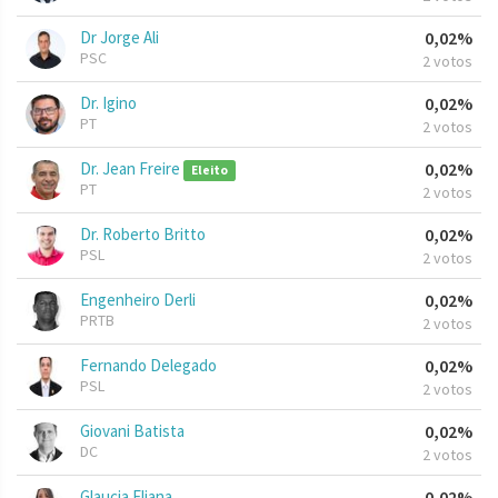
Dr Jorge Ali
0,02%
PSC
2 votos
Dr. Igino
0,02%
PT
2 votos
Dr. Jean Freire
0,02%
Eleito
PT
2 votos
Dr. Roberto Britto
0,02%
PSL
2 votos
Engenheiro Derli
0,02%
PRTB
2 votos
Fernando Delegado
0,02%
PSL
2 votos
Giovani Batista
0,02%
DC
2 votos
Glaucia Eliana
0,02%