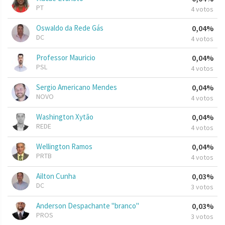
PT
4 votos
Oswaldo da Rede Gás
0,04%
DC
4 votos
Professor Mauricio
0,04%
PSL
4 votos
Sergio Americano Mendes
0,04%
NOVO
4 votos
Washington Xytão
0,04%
REDE
4 votos
Wellington Ramos
0,04%
PRTB
4 votos
Ailton Cunha
0,03%
DC
3 votos
Anderson Despachante "branco"
0,03%
PROS
3 votos