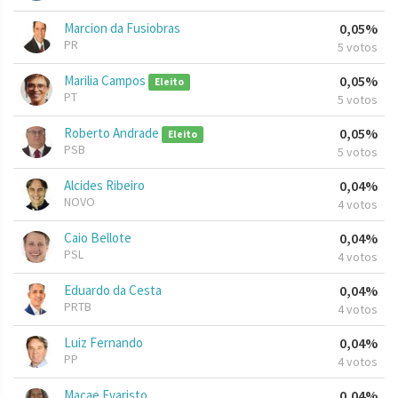
Marcion da Fusiobras
0,05%
PR
5 votos
Marilia Campos
0,05%
Eleito
PT
5 votos
Roberto Andrade
0,05%
Eleito
PSB
5 votos
Alcides Ribeiro
0,04%
NOVO
4 votos
Caio Bellote
0,04%
PSL
4 votos
Eduardo da Cesta
0,04%
PRTB
4 votos
Luiz Fernando
0,04%
PP
4 votos
Macae Evaristo
0,04%