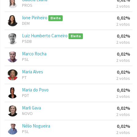
PROS
2 votos
Ione Pinheiro
0,02%
Eleito
DEM
2 votos
Luiz Humberto Carneiro
0,02%
Eleito
PSDB
2 votos
Marco Rocha
0,02%
PSL
2 votos
Maria Alves
0,02%
PT
2 votos
Maria do Povo
0,02%
PDT
2 votos
Marli Gava
0,02%
NOVO
2 votos
Nélio Nogueira
0,02%
PSL
2 votos