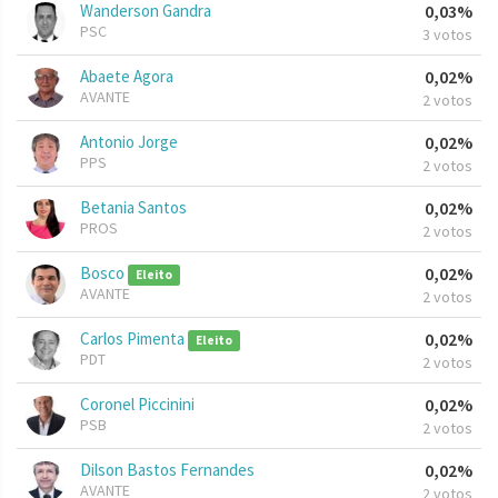
Wanderson Gandra
0,03%
PSC
3 votos
Abaete Agora
0,02%
AVANTE
2 votos
Antonio Jorge
0,02%
PPS
2 votos
Betania Santos
0,02%
PROS
2 votos
Bosco
0,02%
Eleito
AVANTE
2 votos
Carlos Pimenta
0,02%
Eleito
PDT
2 votos
Coronel Piccinini
0,02%
PSB
2 votos
Dilson Bastos Fernandes
0,02%
AVANTE
2 votos