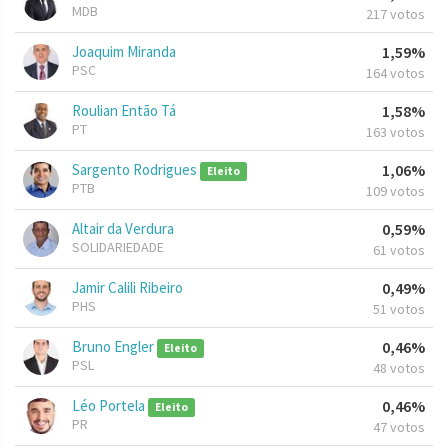
MDB
217 votos
Joaquim Miranda
1,59%
PSC
164 votos
Roulian Então Tá
1,58%
PT
163 votos
Sargento Rodrigues
1,06%
Eleito
PTB
109 votos
Altair da Verdura
0,59%
SOLIDARIEDADE
61 votos
Jamir Calili Ribeiro
0,49%
PHS
51 votos
Bruno Engler
0,46%
Eleito
PSL
48 votos
Léo Portela
0,46%
Eleito
PR
47 votos