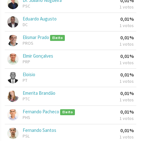
Dr. Juliano Nogueira
0,01%
PSC
1 votos
Eduardo Augusto
0,01%
DC
1 votos
Elismar Prado
0,01%
Eleito
PROS
1 votos
Elmir Gonçalves
0,01%
PRP
1 votos
Eloisio
0,01%
PT
1 votos
Emerita Brandão
0,01%
PTC
1 votos
Fernando Pacheco
0,01%
Eleito
PHS
1 votos
Fernando Santos
0,01%
PSL
1 votos