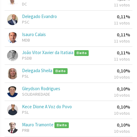
DC
11 votos
Delegado Evandro
0,11%
PSC
11 votos
Isauro Calais
0,11%
MDB
11 votos
João Vitor Xavier da Itatiaia
0,11%
Eleito
PSDB
11 votos
Delegada Sheila
0,10%
Eleito
PSL
10 votos
Gleydson Rodrigues
0,10%
SOLIDARIEDADE
10 votos
Kece Dione A Voz do Povo
0,10%
PSL
10 votos
Mauro Tramonte
0,10%
Eleito
PRB
10 votos