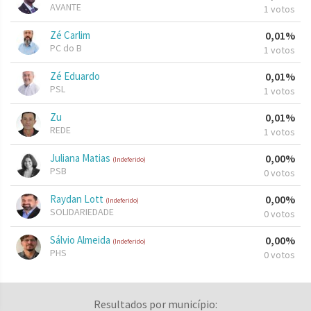
AVANTE
1 votos
Zé Carlim
0,01%
PC do B
1 votos
Zé Eduardo
0,01%
PSL
1 votos
Zu
0,01%
REDE
1 votos
Juliana Matias
0,00%
(Indeferido)
PSB
0 votos
Raydan Lott
0,00%
(Indeferido)
SOLIDARIEDADE
0 votos
Sálvio Almeida
0,00%
(Indeferido)
PHS
0 votos
Resultados por município: