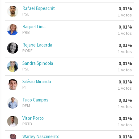
Rafael Espeschit
0,01%
PSL
1 votos
Raquel Lima
0,01%
PRB
1 votos
Rejane Lacerda
0,01%
PODE
1 votos
Sandra Spindola
0,01%
PSL
1 votos
Silésio Miranda
0,01%
PT
1 votos
Tuco Campos
0,01%
DEM
1 votos
Vitor Porto
0,01%
PRTB
1 votos
Warley Nascimento
0,01%