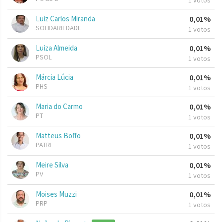
1 votos
Luiz Carlos Miranda
0,01%
SOLIDARIEDADE
1 votos
Luiza Almeida
0,01%
PSOL
1 votos
Márcia Lúcia
0,01%
PHS
1 votos
Maria do Carmo
0,01%
PT
1 votos
Matteus Boffo
0,01%
PATRI
1 votos
Meire Silva
0,01%
PV
1 votos
Moises Muzzi
0,01%
PRP
1 votos