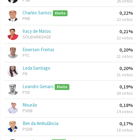
PSB
26 votos
Charles Santos
0,22%
Eleito
PRB
23 votos
Iracy de Matos
0,21%
SOLIDARIEDADE
22 votos
Emerson Freitas
0,20%
PTC
21 votos
Leda Santiago
0,20%
PR
21 votos
Leandro Genaro
0,19%
Eleito
PSD
20 votos
Mourão
0,18%
PSDB
19 votos
Bim da Ambulância
0,17%
PSDB
18 votos