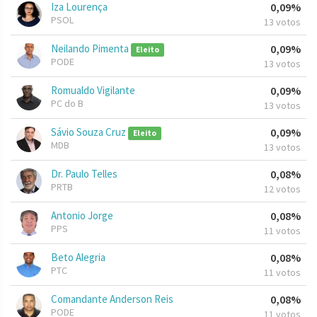
Iza Lourença
0,09%
PSOL
13 votos
Neilando Pimenta
0,09%
Eleito
PODE
13 votos
Romualdo Vigilante
0,09%
PC do B
13 votos
Sávio Souza Cruz
0,09%
Eleito
MDB
13 votos
Dr. Paulo Telles
0,08%
PRTB
12 votos
Antonio Jorge
0,08%
PPS
11 votos
Beto Alegria
0,08%
PTC
11 votos
Comandante Anderson Reis
0,08%
PODE
11 votos