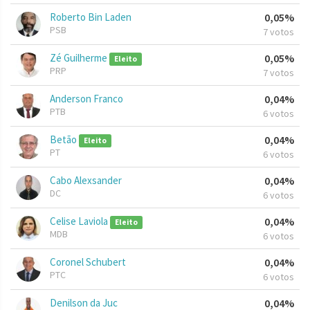
Roberto Bin Laden
0,05%
PSB
7 votos
Zé Guilherme
0,05%
Eleito
PRP
7 votos
Anderson Franco
0,04%
PTB
6 votos
Betão
0,04%
Eleito
PT
6 votos
Cabo Alexsander
0,04%
DC
6 votos
Celise Laviola
0,04%
Eleito
MDB
6 votos
Coronel Schubert
0,04%
PTC
6 votos
Denilson da Juc
0,04%