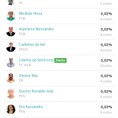
DC
5 votos
Abrahão Hissa
0,03%
PSB
4 votos
Aspirante Alessandro
0,03%
PSB
4 votos
Carlinhos do Iml
0,03%
PROS
4 votos
Celinho do Sinttrocel
0,03%
Eleito
PC do B
4 votos
Denise Max
0,03%
PR
4 votos
Doutor Ronaldo João
0,03%
PHS
4 votos
Dra Kassandra
0,03%
PHS
4 votos