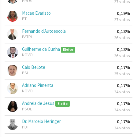
PROS
27 votos
Macae Evaristo
0,19%
PT
27 votos
Fernando d'Autoescola
0,18%
PATRI
26 votos
Guilherme da Cunha
0,18%
Eleito
NOVO
26 votos
Caio Bellote
0,17%
PSL
25 votos
Adriano Pimenta
0,17%
NOVO
24 votos
Andreia de Jesus
0,17%
Eleito
PSOL
24 votos
Dr. Marcelo Heringer
0,17%
PDT
24 votos