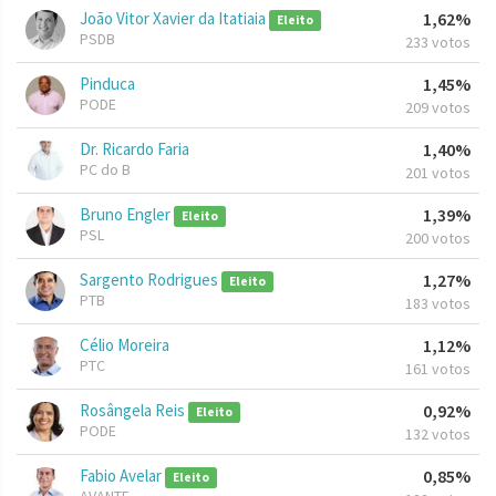
João Vitor Xavier da Itatiaia
1,62%
Eleito
PSDB
233 votos
Pinduca
1,45%
PODE
209 votos
Dr. Ricardo Faria
1,40%
PC do B
201 votos
Bruno Engler
1,39%
Eleito
PSL
200 votos
Sargento Rodrigues
1,27%
Eleito
PTB
183 votos
Célio Moreira
1,12%
PTC
161 votos
Rosângela Reis
0,92%
Eleito
PODE
132 votos
Fabio Avelar
0,85%
Eleito