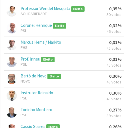
Professor Wendel Mesquita
0,35%
Eleito
SOLIDARIEDADE
50 votos
Coronel Henrique
0,32%
Eleito
PSL
46 votos
Marcus Hema / Markito
0,31%
PHS
45 votos
Prof. Irineu
0,31%
Eleito
PSL
45 votos
Bartô do Novo
0,30%
Eleito
NOVO
43 votos
Instrutor Reinaldo
0,30%
PSL
43 votos
Toninho Monteiro
0,27%
PSC
39 votos
Cassio Soares
0,26%
Eleito