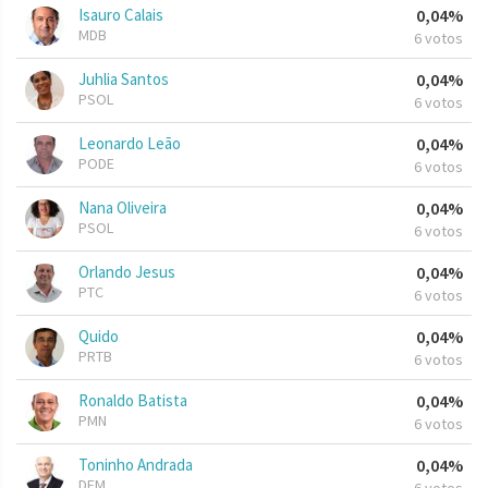
Isauro Calais
0,04%
MDB
6 votos
Juhlia Santos
0,04%
PSOL
6 votos
Leonardo Leão
0,04%
PODE
6 votos
Nana Oliveira
0,04%
PSOL
6 votos
Orlando Jesus
0,04%
PTC
6 votos
Quido
0,04%
PRTB
6 votos
Ronaldo Batista
0,04%
PMN
6 votos
Toninho Andrada
0,04%
DEM