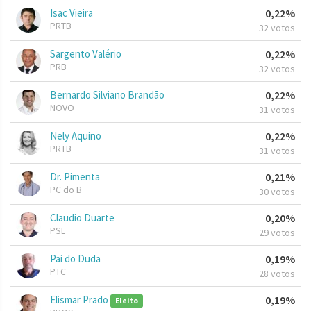
Isac Vieira
0,22%
PRTB
32 votos
Sargento Valério
0,22%
PRB
32 votos
Bernardo Silviano Brandão
0,22%
NOVO
31 votos
Nely Aquino
0,22%
PRTB
31 votos
Dr. Pimenta
0,21%
PC do B
30 votos
Claudio Duarte
0,20%
PSL
29 votos
Pai do Duda
0,19%
PTC
28 votos
Elismar Prado
0,19%
Eleito