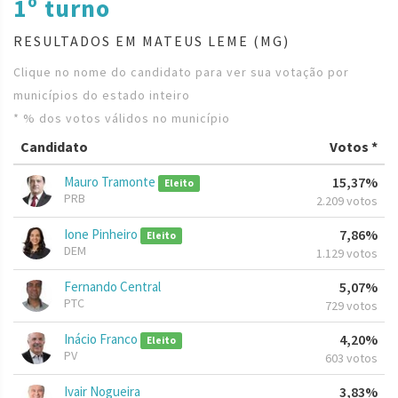
1º turno
RESULTADOS EM MATEUS LEME (MG)
Clique no nome do candidato para ver sua votação por
municípios do estado inteiro
* % dos votos válidos no município
Candidato
Votos *
Mauro Tramonte
15,37%
Eleito
PRB
2.209 votos
Ione Pinheiro
7,86%
Eleito
DEM
1.129 votos
Fernando Central
5,07%
PTC
729 votos
Inácio Franco
4,20%
Eleito
PV
603 votos
Ivair Nogueira
3,83%