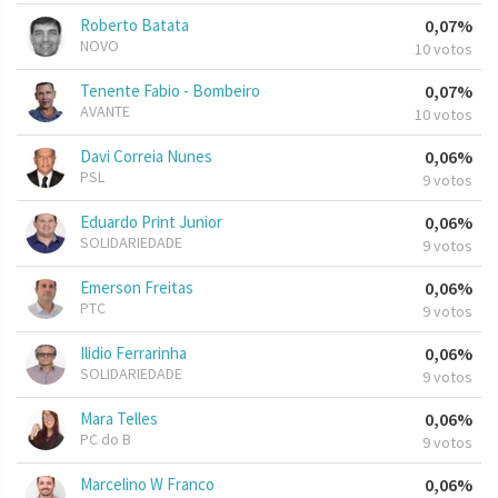
Roberto Batata
0,07%
NOVO
10 votos
Tenente Fabio - Bombeiro
0,07%
AVANTE
10 votos
Davi Correia Nunes
0,06%
PSL
9 votos
Eduardo Print Junior
0,06%
SOLIDARIEDADE
9 votos
Emerson Freitas
0,06%
PTC
9 votos
Ilidio Ferrarinha
0,06%
SOLIDARIEDADE
9 votos
Mara Telles
0,06%
PC do B
9 votos
Marcelino W Franco
0,06%