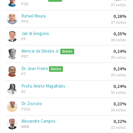
PSD
37 votos
Rafael Moura
0,26%
PPS
37 votos
Jair di Gregorio
0,25%
PP
36 votos
Alencar da Silveira Jr.
0,24%
Eleito
PDT
35 votos
Dr. Jean Freire
0,24%
Eleito
PT
35 votos
Profa. Arlete Magalhães
0,24%
DC
35 votos
Dr. Zocrato
0,23%
PSOL
33 votos
Alexandre Campos
0,22%
MDB
32 votos