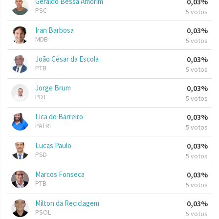
Geraldo Bessa Amorim
0,03%
PSC
5 votos
Iran Barbosa
0,03%
MDB
5 votos
João César da Escola
0,03%
PTB
5 votos
Jorge Brum
0,03%
PDT
5 votos
Lica do Barreiro
0,03%
PATRI
5 votos
Lucas Paulo
0,03%
PSD
5 votos
Marcos Fonseca
0,03%
PTB
5 votos
Milton da Reciclagem
0,03%
PSOL
5 votos