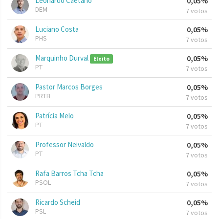
Leonardo Caetano
0,05%
DEM
7 votos
Luciano Costa
0,05%
PHS
7 votos
Marquinho Durval
0,05%
Eleito
PT
7 votos
Pastor Marcos Borges
0,05%
PRTB
7 votos
Patrícia Melo
0,05%
PT
7 votos
Professor Neivaldo
0,05%
PT
7 votos
Rafa Barros Tcha Tcha
0,05%
PSOL
7 votos
Ricardo Scheid
0,05%
PSL
7 votos