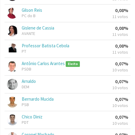
Gilson Reis
0,08%
PC do B
11 votos
Gislene de Cassia
0,08%
AVANTE
11 votos
Professor Batista Cebola
0,08%
PT
11 votos
Antônio Carlos Arantes
0,07%
Eleito
PSDB
10 votos
Arnaldo
0,07%
DEM
10 votos
Bernardo Mucida
0,07%
PSB
10 votos
Chico Diniz
0,07%
PDT
10 votos
Coronel Machado
0,07%