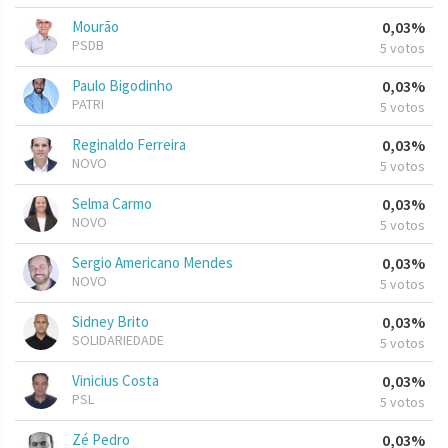
Mourão
0,03%
PSDB
5 votos
Paulo Bigodinho
0,03%
PATRI
5 votos
Reginaldo Ferreira
0,03%
NOVO
5 votos
Selma Carmo
0,03%
NOVO
5 votos
Sergio Americano Mendes
0,03%
NOVO
5 votos
Sidney Brito
0,03%
SOLIDARIEDADE
5 votos
Vinicius Costa
0,03%
PSL
5 votos
Zé Pedro
0,03%