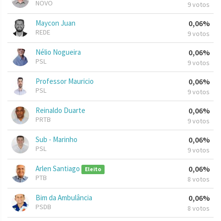
NOVO
9 votos
Maycon Juan
0,06%
REDE
9 votos
Nélio Nogueira
0,06%
PSL
9 votos
Professor Mauricio
0,06%
PSL
9 votos
Reinaldo Duarte
0,06%
PRTB
9 votos
Sub - Marinho
0,06%
PSL
9 votos
Arlen Santiago
0,06%
Eleito
PTB
8 votos
Bim da Ambulância
0,06%
PSDB
8 votos