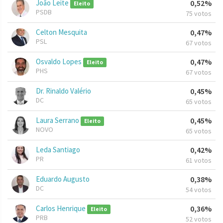
João Leite
0,52%
Eleito
PSDB
75 votos
Celton Mesquita
0,47%
PSL
67 votos
Osvaldo Lopes
0,47%
Eleito
PHS
67 votos
Dr. Rinaldo Valério
0,45%
DC
65 votos
Laura Serrano
0,45%
Eleito
NOVO
65 votos
Leda Santiago
0,42%
PR
61 votos
Eduardo Augusto
0,38%
DC
54 votos
Carlos Henrique
0,36%
Eleito
PRB
52 votos