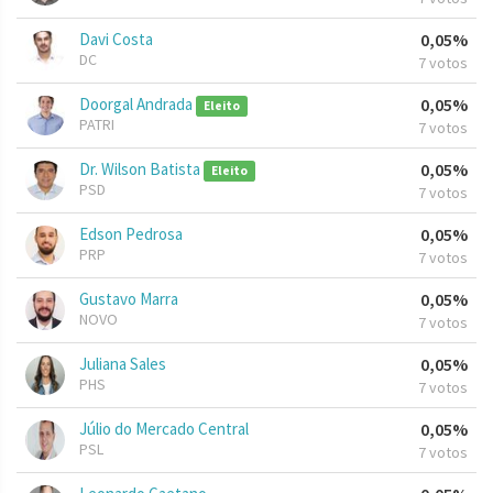
Davi Costa
0,05%
DC
7 votos
Doorgal Andrada
0,05%
Eleito
PATRI
7 votos
Dr. Wilson Batista
0,05%
Eleito
PSD
7 votos
Edson Pedrosa
0,05%
PRP
7 votos
Gustavo Marra
0,05%
NOVO
7 votos
Juliana Sales
0,05%
PHS
7 votos
Júlio do Mercado Central
0,05%
PSL
7 votos