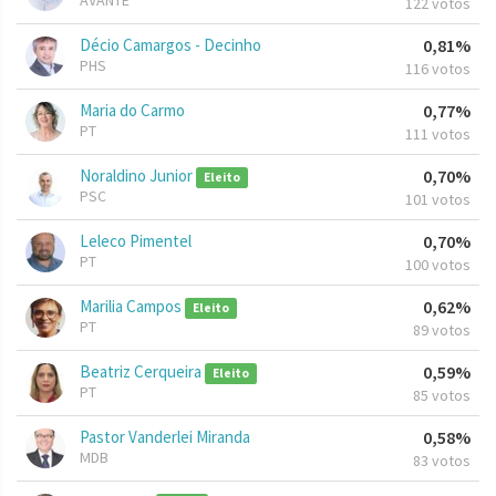
AVANTE
122 votos
Décio Camargos - Decinho
0,81%
PHS
116 votos
Maria do Carmo
0,77%
PT
111 votos
Noraldino Junior
0,70%
Eleito
PSC
101 votos
Leleco Pimentel
0,70%
PT
100 votos
Marilia Campos
0,62%
Eleito
PT
89 votos
Beatriz Cerqueira
0,59%
Eleito
PT
85 votos
Pastor Vanderlei Miranda
0,58%
MDB
83 votos