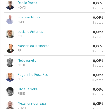
Danilo Rocha
0,06%
NOVO
8 votos
Gustavo Moura
0,06%
PMN
8 votos
Luciano Antunes
0,06%
PSL
8 votos
Marcion da Fusiobras
0,06%
PR
8 votos
Nelio Aurelio
0,06%
PRTB
8 votos
Rogerinho Rosa Rcc
0,06%
PHS
8 votos
Silvia Teixeira
0,06%
REDE
8 votos
Alexandre Gonzaga
0,05%
NOVO
7 votos