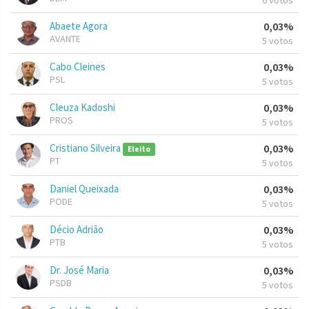
6 votos
Abaete Agora
0,03%
AVANTE
5 votos
Cabo Cleines
0,03%
PSL
5 votos
Cleuza Kadoshi
0,03%
PROS
5 votos
Cristiano Silveira
0,03%
Eleito
PT
5 votos
Daniel Queixada
0,03%
PODE
5 votos
Décio Adrião
0,03%
PTB
5 votos
Dr. José Maria
0,03%
PSDB
5 votos