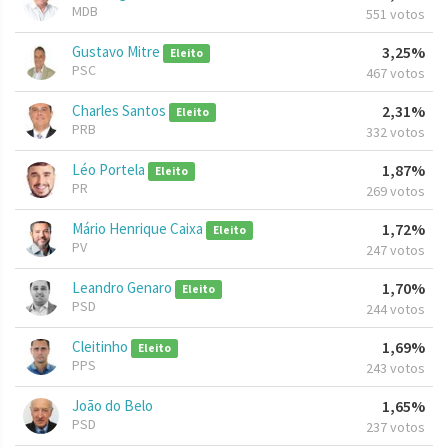
MDB
551 votos
Gustavo Mitre
3,25%
Eleito
PSC
467 votos
Charles Santos
2,31%
Eleito
PRB
332 votos
Léo Portela
1,87%
Eleito
PR
269 votos
Mário Henrique Caixa
1,72%
Eleito
PV
247 votos
Leandro Genaro
1,70%
Eleito
PSD
244 votos
Cleitinho
1,69%
Eleito
PPS
243 votos
João do Belo
1,65%
PSD
237 votos