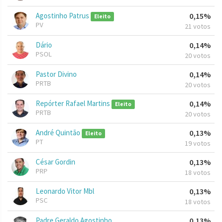
Agostinho Patrus
0,15%
Eleito
PV
21 votos
Dário
0,14%
PSOL
20 votos
Pastor Divino
0,14%
PRTB
20 votos
Repórter Rafael Martins
0,14%
Eleito
PRTB
20 votos
André Quintão
0,13%
Eleito
PT
19 votos
César Gordin
0,13%
PRP
18 votos
Leonardo Vitor Mbl
0,13%
PSC
18 votos
Padre Geraldo Agostinho
0,13%