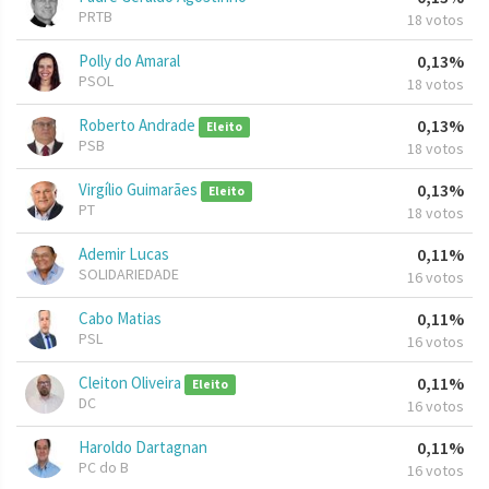
PRTB
18 votos
Polly do Amaral
0,13%
PSOL
18 votos
Roberto Andrade
0,13%
Eleito
PSB
18 votos
Virgílio Guimarães
0,13%
Eleito
PT
18 votos
Ademir Lucas
0,11%
SOLIDARIEDADE
16 votos
Cabo Matias
0,11%
PSL
16 votos
Cleiton Oliveira
0,11%
Eleito
DC
16 votos
Haroldo Dartagnan
0,11%
PC do B
16 votos