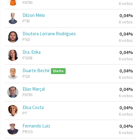
PATRI
6 votos
Dilzon Melo
0,04%
PTB
6 votos
Doutora Lorrane Rodrigues
0,04%
PSD
6 votos
Dra. Erika
0,04%
PSDB
6 votos
Duarte Bechir
0,04%
Eleito
PSD
6 votos
Elias Marçal
0,04%
PATRI
6 votos
Elisa Costa
0,04%
PT
6 votos
Fernando Luiz
0,04%
PROS
6 votos