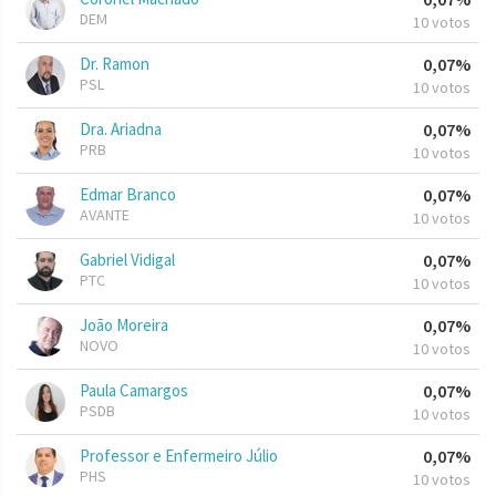
DEM
10 votos
Dr. Ramon
0,07%
PSL
10 votos
Dra. Ariadna
0,07%
PRB
10 votos
Edmar Branco
0,07%
AVANTE
10 votos
Gabriel Vidigal
0,07%
PTC
10 votos
João Moreira
0,07%
NOVO
10 votos
Paula Camargos
0,07%
PSDB
10 votos
Professor e Enfermeiro Júlio
0,07%
PHS
10 votos