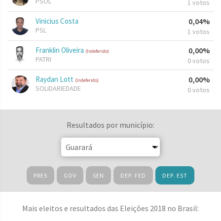
PSOL
1 votos
Vinicius Costa
0,04%
PSL
1 votos
Franklin Oliveira
0,00%
(Indeferido)
PATRI
0 votos
Raydan Lott
0,00%
(Indeferido)
SOLIDARIEDADE
0 votos
Resultados por município:
PRES
GOV
SEN
DEP. FED
DEP. EST
Mais eleitos e resultados das Eleições 2018 no Brasil: