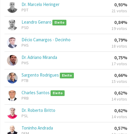
Dr. Marcelo Heringer
0,93%
PDT
21 votos
Leandro Genaro
0,84%
Eleito
PSD
19 votos
Décio Camargos - Decinho
0,79%
PHS
18 votos
Dr. Adriano Miranda
0,75%
PHS
17 votos
Sargento Rodrigues
0,66%
Eleito
PTB
15 votos
Charles Santos
0,62%
Eleito
PRB
14 votos
Dr. Roberto Britto
0,62%
PSL
14 votos
Toninho Andrada
0,57%
DEM