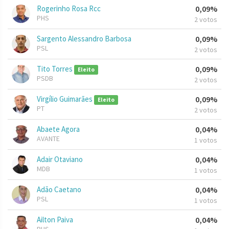
Rogerinho Rosa Rcc
0,09%
PHS
2 votos
Sargento Alessandro Barbosa
0,09%
PSL
2 votos
Tito Torres
0,09%
Eleito
PSDB
2 votos
Virgílio Guimarães
0,09%
Eleito
PT
2 votos
Abaete Agora
0,04%
AVANTE
1 votos
Adair Otaviano
0,04%
MDB
1 votos
Adão Caetano
0,04%
PSL
1 votos
Ailton Paiva
0,04%