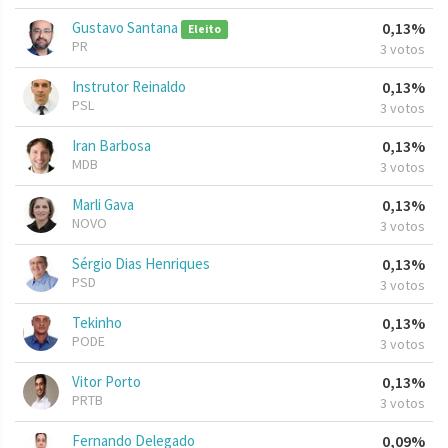
Gustavo Santana
0,13%
Eleito
PR
3 votos
Instrutor Reinaldo
0,13%
PSL
3 votos
Iran Barbosa
0,13%
MDB
3 votos
Marli Gava
0,13%
NOVO
3 votos
Sérgio Dias Henriques
0,13%
PSD
3 votos
Tekinho
0,13%
PODE
3 votos
Vitor Porto
0,13%
PRTB
3 votos
Fernando Delegado
0,09%