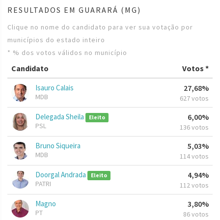
RESULTADOS EM GUARARÁ (MG)
Clique no nome do candidato para ver sua votação por
municípios do estado inteiro
* % dos votos válidos no município
Candidato
Votos *
Isauro Calais
27,68%
MDB
627 votos
Delegada Sheila
6,00%
Eleito
PSL
136 votos
Bruno Siqueira
5,03%
MDB
114 votos
Doorgal Andrada
4,94%
Eleito
PATRI
112 votos
Magno
3,80%
PT
86 votos