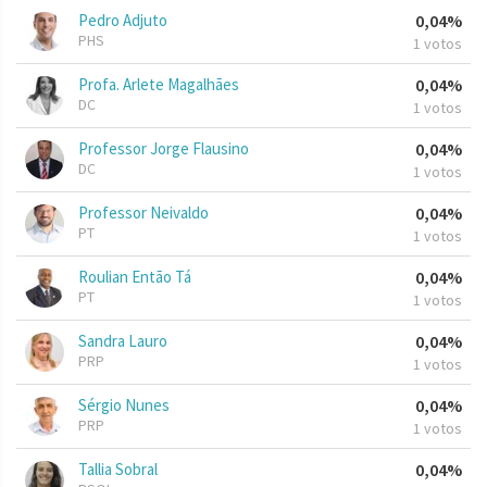
Pedro Adjuto
0,04%
PHS
1 votos
Profa. Arlete Magalhães
0,04%
DC
1 votos
Professor Jorge Flausino
0,04%
DC
1 votos
Professor Neivaldo
0,04%
PT
1 votos
Roulian Então Tá
0,04%
PT
1 votos
Sandra Lauro
0,04%
PRP
1 votos
Sérgio Nunes
0,04%
PRP
1 votos
Tallia Sobral
0,04%