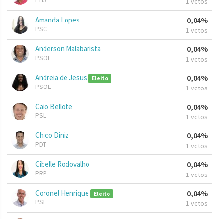
PHS
1 votos
Amanda Lopes
0,04%
PSC
1 votos
Anderson Malabarista
0,04%
PSOL
1 votos
Andreia de Jesus
0,04%
Eleito
PSOL
1 votos
Caio Bellote
0,04%
PSL
1 votos
Chico Diniz
0,04%
PDT
1 votos
Cibelle Rodovalho
0,04%
PRP
1 votos
Coronel Henrique
0,04%
Eleito
PSL
1 votos