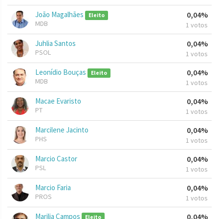
João Magalhães
0,04%
Eleito
MDB
1 votos
Juhlia Santos
0,04%
PSOL
1 votos
Leonídio Bouças
0,04%
Eleito
MDB
1 votos
Macae Evaristo
0,04%
PT
1 votos
Marcilene Jacinto
0,04%
PHS
1 votos
Marcio Castor
0,04%
PSL
1 votos
Marcio Faria
0,04%
PROS
1 votos
Marilia Campos
0,04%
Eleito