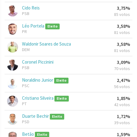
Cido Reis
3,75%
PSB
85 votos
Léo Portela
3,58%
Eleito
PR
81 votos
Waldonir Soares de Souza
3,58%
DEM
81 votos
Coronel Piccinini
3,09%
PSB
70 votos
Noraldino Junior
2,47%
Eleito
PSC
56 votos
Cristiano Silveira
1,85%
Eleito
PT
42 votos
Duarte Bechir
1,72%
Eleito
PSD
39 votos
Betão
1,59%
Eleito