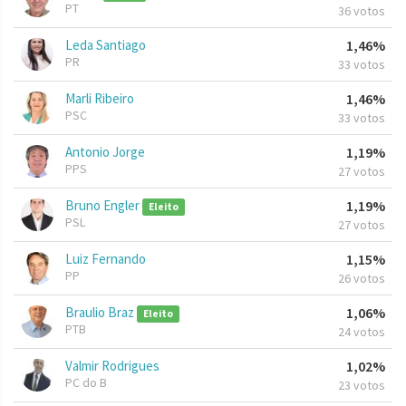
PT
36 votos
Leda Santiago
1,46%
PR
33 votos
Marli Ribeiro
1,46%
PSC
33 votos
Antonio Jorge
1,19%
PPS
27 votos
Bruno Engler
1,19%
Eleito
PSL
27 votos
Luiz Fernando
1,15%
PP
26 votos
Braulio Braz
1,06%
Eleito
PTB
24 votos
Valmir Rodrigues
1,02%
PC do B
23 votos