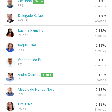
Cleitinho
0,18%
Eleito
PPS
4 votos
Delegado Rafael
0,18%
AVANTE
4 votos
Luanna Ramalho
0,18%
PC do B
4 votos
Raquel Lima
0,18%
PRB
4 votos
Vanderlei do Pt
0,18%
PT
4 votos
André Quintão
0,13%
Eleito
PT
3 votos
Claudio do Mundo Novo
0,13%
PROS
3 votos
Dra. Erika
0,13%
PSDB
3 votos