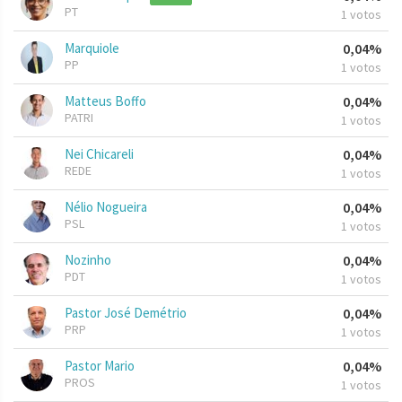
PT
1 votos
Marquiole
0,04%
PP
1 votos
Matteus Boffo
0,04%
PATRI
1 votos
Nei Chicareli
0,04%
REDE
1 votos
Nélio Nogueira
0,04%
PSL
1 votos
Nozinho
0,04%
PDT
1 votos
Pastor José Demétrio
0,04%
PRP
1 votos
Pastor Mario
0,04%
PROS
1 votos