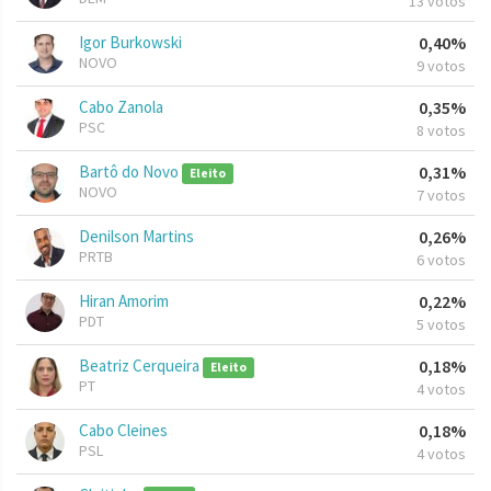
13 votos
Igor Burkowski
0,40%
NOVO
9 votos
Cabo Zanola
0,35%
PSC
8 votos
Bartô do Novo
0,31%
Eleito
NOVO
7 votos
Denilson Martins
0,26%
PRTB
6 votos
Hiran Amorim
0,22%
PDT
5 votos
Beatriz Cerqueira
0,18%
Eleito
PT
4 votos
Cabo Cleines
0,18%
PSL
4 votos