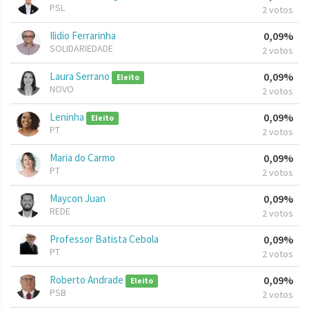
PSL
2 votos
Ilidio Ferrarinha
0,09%
SOLIDARIEDADE
2 votos
Laura Serrano
0,09%
Eleito
NOVO
2 votos
Leninha
0,09%
Eleito
PT
2 votos
Maria do Carmo
0,09%
PT
2 votos
Maycon Juan
0,09%
REDE
2 votos
Professor Batista Cebola
0,09%
PT
2 votos
Roberto Andrade
0,09%
Eleito
PSB
2 votos