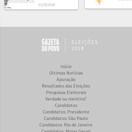
31/10/2018
ELEIÇÕES
2018
Início
Últimas Notícias
Apuração
Resultados das Eleições
Pesquisas Eleitorais
Verdade ou mentira?
Candidatos
Candidatos: Presidente
Candidatos: São Paulo
Candidatos: Rio de Janeiro
Candidatos: Minas Gerais