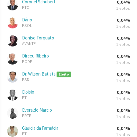
Coronel Schubert
0,04%
PTC
1 votos
Dário
0,04%
PSOL
1 votos
Denise Torquato
0,04%
AVANTE
1 votos
Dirceu Ribeiro
0,04%
PODE
1 votos
Dr. Wilson Batista
0,04%
Eleito
PSD
1 votos
Eloisio
0,04%
PT
1 votos
Everaldo Marcio
0,04%
PRTB
1 votos
Glaúcia da Farmácia
0,04%
PT
1 votos