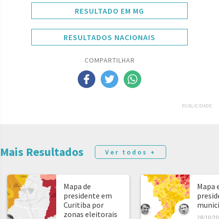
RESULTADO EM MG
RESULTADOS NACIONAIS
COMPARTILHAR
PUBLICIDADE
Mais Resultados
Ver todos +
Mapa de
Mapa e
presidente em
presid
Curitiba por
municíp
zonas eleitorais
28/10/20