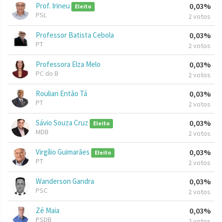
Prof. Irineu
0,03%
Eleito
PSL
2 votos
Professor Batista Cebola
0,03%
PT
2 votos
Professora Elza Melo
0,03%
PC do B
2 votos
Roulian Então Tá
0,03%
PT
2 votos
Sávio Souza Cruz
0,03%
Eleito
MDB
2 votos
Virgílio Guimarães
0,03%
Eleito
PT
2 votos
Wanderson Gandra
0,03%
PSC
2 votos
Zé Maia
0,03%
PSDB
2 votos