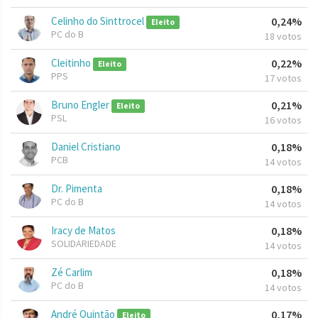
Celinho do Sinttrocel
0,24%
Eleito
PC do B
18 votos
Cleitinho
0,22%
Eleito
PPS
17 votos
Bruno Engler
0,21%
Eleito
PSL
16 votos
Daniel Cristiano
0,18%
PCB
14 votos
Dr. Pimenta
0,18%
PC do B
14 votos
Iracy de Matos
0,18%
SOLIDARIEDADE
14 votos
Zé Carlim
0,18%
PC do B
14 votos
André Quintão
0,17%
Eleito