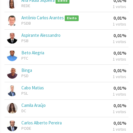
Ana Paula Siqueira
0,01%
Eleito
REDE
1 votos
Antônio Carlos Arantes
0,01%
Eleito
PSDB
1 votos
Aspirante Alessandro
0,01%
PSB
1 votos
Beto Alegria
0,01%
PTC
1 votos
Binga
0,01%
PSD
1 votos
Cabo Matias
0,01%
PSL
1 votos
Camila Araújo
0,01%
DC
1 votos
Carlos Alberto Pereira
0,01%
PODE
1 votos