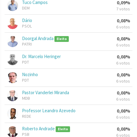
Tuco Campos
0,09%
DEM
7 votos
Dário
0,08%
PSOL
6 votos
Doorgal Andrada
0,08%
Eleito
PATRI
6 votos
Dr. Marcelo Heringer
0,08%
PDT
6 votos
Nozinho
0,08%
PDT
6 votos
Pastor Vanderlei Miranda
0,08%
MDB
6 votos
Professor Leandro Azevedo
0,08%
REDE
6 votos
Roberto Andrade
0,08%
Eleito
PSB
6 votos