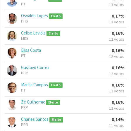
PT
13 votos
Osvaldo Lopes
0,17%
Eleito
PHS
13 votos
Celise Laviola
0,16%
Eleito
MDB
12 votos
Elisa Costa
0,16%
PT
12 votos
Gustavo Correa
0,16%
DEM
12 votos
Marilia Campos
0,16%
Eleito
PT
12 votos
Zé Guilherme
0,16%
Eleito
PRP
12 votos
Charles Santos
0,14%
Eleito
PRB
11 votos