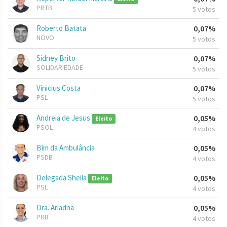
PRTB
5 votos
Roberto Batata
0,07%
NOVO
5 votos
Sidney Brito
0,07%
SOLIDARIEDADE
5 votos
Vinicius Costa
0,07%
PSL
5 votos
Andreia de Jesus
0,05%
Eleito
PSOL
4 votos
Bim da Ambulância
0,05%
PSDB
4 votos
Delegada Sheila
0,05%
Eleito
PSL
4 votos
Dra. Ariadna
0,05%
PRB
4 votos