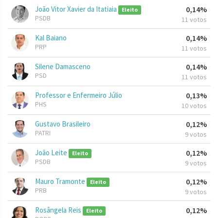
João Vitor Xavier da Itatiaia
0,14%
Eleito
PSDB
11 votos
Kal Baiano
0,14%
PRP
11 votos
Silene Damasceno
0,14%
PSD
11 votos
Professor e Enfermeiro Júlio
0,13%
PHS
10 votos
Gustavo Brasileiro
0,12%
PATRI
9 votos
João Leite
0,12%
Eleito
PSDB
9 votos
Mauro Tramonte
0,12%
Eleito
PRB
9 votos
Rosângela Reis
0,12%
Eleito