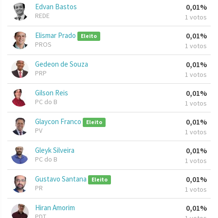
Edvan Bastos
0,01%
REDE
1 votos
Elismar Prado
0,01%
Eleito
PROS
1 votos
Gedeon de Souza
0,01%
PRP
1 votos
Gilson Reis
0,01%
PC do B
1 votos
Glaycon Franco
0,01%
Eleito
PV
1 votos
Gleyk Silveira
0,01%
PC do B
1 votos
Gustavo Santana
0,01%
Eleito
PR
1 votos
Hiran Amorim
0,01%
PDT