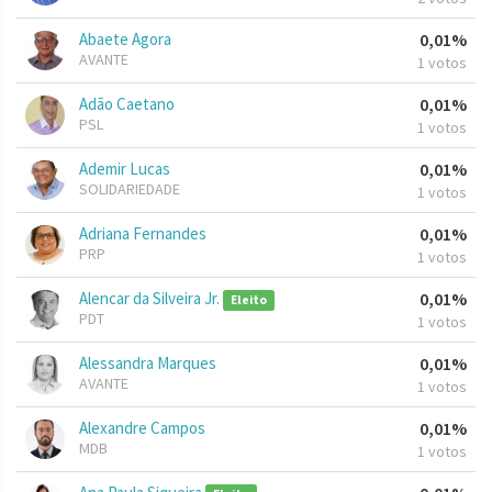
Abaete Agora
0,01%
AVANTE
1 votos
Adão Caetano
0,01%
PSL
1 votos
Ademir Lucas
0,01%
SOLIDARIEDADE
1 votos
Adriana Fernandes
0,01%
PRP
1 votos
Alencar da Silveira Jr.
0,01%
Eleito
PDT
1 votos
Alessandra Marques
0,01%
AVANTE
1 votos
Alexandre Campos
0,01%
MDB
1 votos