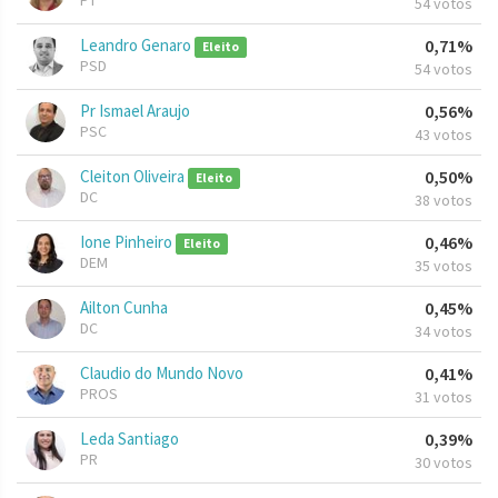
PT
54 votos
Leandro Genaro
0,71%
Eleito
PSD
54 votos
Pr Ismael Araujo
0,56%
PSC
43 votos
Cleiton Oliveira
0,50%
Eleito
DC
38 votos
Ione Pinheiro
0,46%
Eleito
DEM
35 votos
Ailton Cunha
0,45%
DC
34 votos
Claudio do Mundo Novo
0,41%
PROS
31 votos
Leda Santiago
0,39%
PR
30 votos