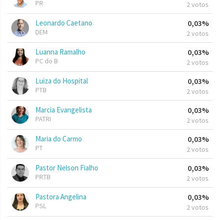
PR
2 votos
Leonardo Caetano
0,03%
DEM
2 votos
Luanna Ramalho
0,03%
PC do B
2 votos
Luiza do Hospital
0,03%
PTB
2 votos
Marcia Evangelista
0,03%
PATRI
2 votos
Maria do Carmo
0,03%
PT
2 votos
Pastor Nelson Fialho
0,03%
PRTB
2 votos
Pastora Angelina
0,03%
PSL
2 votos