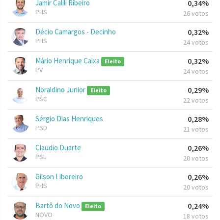
Jamir Calili Ribeiro
0,34%
PHS
26 votos
Décio Camargos - Decinho
0,32%
PHS
24 votos
Mário Henrique Caixa
0,32%
Eleito
PV
24 votos
Noraldino Junior
0,29%
Eleito
PSC
22 votos
Sérgio Dias Henriques
0,28%
PSD
21 votos
Claudio Duarte
0,26%
PSL
20 votos
Gilson Liboreiro
0,26%
PHS
20 votos
Bartô do Novo
0,24%
Eleito
NOVO
18 votos