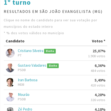
1º turno
RESULTADOS EM SÃO JOÃO EVANGELISTA (MG)
Clique no nome do candidato para ver sua votação por
municípios do estado inteiro
* % dos votos válidos no município
Candidato
Votos *
Cristiano Silveira
25,07%
Eleito
PT
1.908 votos
Gustavo Valadares
6,36%
Eleito
PSDB
484 votos
Iran Barbosa
5,49%
MDB
418 votos
Mourão
4,28%
PSDB
326 votos
Zé Pedro
4,18%