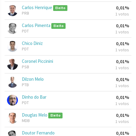
Carlos Henrique
0,01%
Eleito
PRB
1 votos
Carlos Pimenta
0,01%
Eleito
PDT
1 votos
Chico Diniz
0,01%
PDT
1 votos
Coronel Piccinini
0,01%
PSB
1 votos
Dilzon Melo
0,01%
PTB
1 votos
Dinho do Bar
0,01%
PDT
1 votos
Douglas Melo
0,01%
Eleito
MDB
1 votos
Doutor Fernando
0,01%