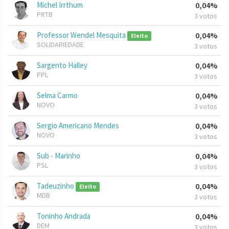
Michel Irrthum
0,04%
PRTB
3 votos
Professor Wendel Mesquita
0,04%
Eleito
SOLIDARIEDADE
3 votos
Sargento Halley
0,04%
PPL
3 votos
Selma Carmo
0,04%
NOVO
3 votos
Sergio Americano Mendes
0,04%
NOVO
3 votos
Sub - Marinho
0,04%
PSL
3 votos
Tadeuzinho
0,04%
Eleito
MDB
3 votos
Toninho Andrada
0,04%
DEM
3 votos