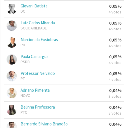
Giovani Batista
0,05%
DC
4 votos
Luiz Carlos Miranda
0,05%
SOLIDARIEDADE
4 votos
Marcion da Fusiobras
0,05%
PR
4 votos
Paula Camargos
0,05%
PSDB
4 votos
Professor Neivaldo
0,05%
PT
4 votos
Adriano Pimenta
0,04%
NOVO
3 votos
Belinha Professora
0,04%
PTC
3 votos
Bernardo Silviano Brandão
0,04%