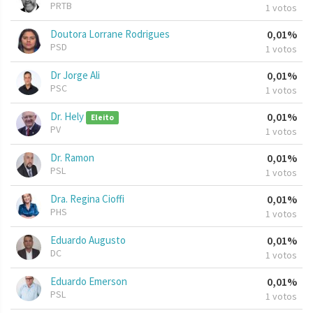
PRTB
1 votos
Doutora Lorrane Rodrigues
0,01%
PSD
1 votos
Dr Jorge Ali
0,01%
PSC
1 votos
Dr. Hely
0,01%
Eleito
PV
1 votos
Dr. Ramon
0,01%
PSL
1 votos
Dra. Regina Cioffi
0,01%
PHS
1 votos
Eduardo Augusto
0,01%
DC
1 votos
Eduardo Emerson
0,01%
PSL
1 votos