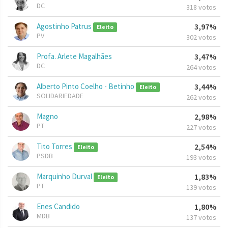
DC
318 votos
Agostinho Patrus
3,97%
Eleito
PV
302 votos
Profa. Arlete Magalhães
3,47%
DC
264 votos
Alberto Pinto Coelho - Betinho
3,44%
Eleito
SOLIDARIEDADE
262 votos
Magno
2,98%
PT
227 votos
Tito Torres
2,54%
Eleito
PSDB
193 votos
Marquinho Durval
1,83%
Eleito
PT
139 votos
Enes Candido
1,80%
MDB
137 votos