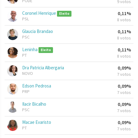
PODE
9 votos
Coronel Henrique
0,11%
Eleito
PSL
8 votos
Glaucia Brandao
0,11%
PSC
8 votos
Leninha
0,11%
Eleito
PT
8 votos
Dra Patricia Albergaria
0,09%
NOVO
7 votos
Edson Pedrosa
0,09%
PRP
7 votos
Ilacir Bicalho
0,09%
PSC
7 votos
Macae Evaristo
0,09%
PT
7 votos