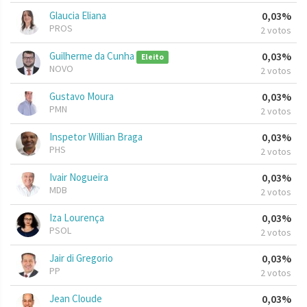
Glaucia Eliana
0,03%
PROS
2 votos
Guilherme da Cunha
0,03%
Eleito
NOVO
2 votos
Gustavo Moura
0,03%
PMN
2 votos
Inspetor Willian Braga
0,03%
PHS
2 votos
Ivair Nogueira
0,03%
MDB
2 votos
Iza Lourença
0,03%
PSOL
2 votos
Jair di Gregorio
0,03%
PP
2 votos
Jean Cloude
0,03%