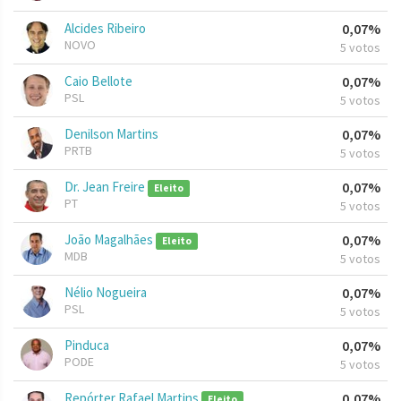
Alcides Ribeiro
0,07%
NOVO
5 votos
Caio Bellote
0,07%
PSL
5 votos
Denilson Martins
0,07%
PRTB
5 votos
Dr. Jean Freire
0,07%
Eleito
PT
5 votos
João Magalhães
0,07%
Eleito
MDB
5 votos
Nélio Nogueira
0,07%
PSL
5 votos
Pinduca
0,07%
PODE
5 votos
Repórter Rafael Martins
0,07%
Eleito