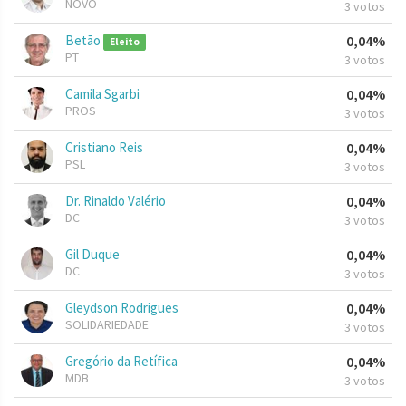
NOVO
3 votos
Betão
0,04%
Eleito
PT
3 votos
Camila Sgarbi
0,04%
PROS
3 votos
Cristiano Reis
0,04%
PSL
3 votos
Dr. Rinaldo Valério
0,04%
DC
3 votos
Gil Duque
0,04%
DC
3 votos
Gleydson Rodrigues
0,04%
SOLIDARIEDADE
3 votos
Gregório da Retífica
0,04%
MDB
3 votos