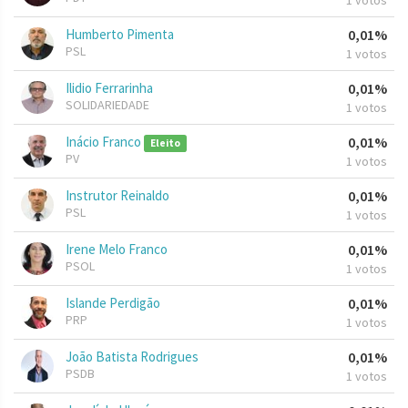
1 votos
Humberto Pimenta
0,01%
PSL
1 votos
Ilidio Ferrarinha
0,01%
SOLIDARIEDADE
1 votos
Inácio Franco
0,01%
Eleito
PV
1 votos
Instrutor Reinaldo
0,01%
PSL
1 votos
Irene Melo Franco
0,01%
PSOL
1 votos
Islande Perdigão
0,01%
PRP
1 votos
João Batista Rodrigues
0,01%
PSDB
1 votos