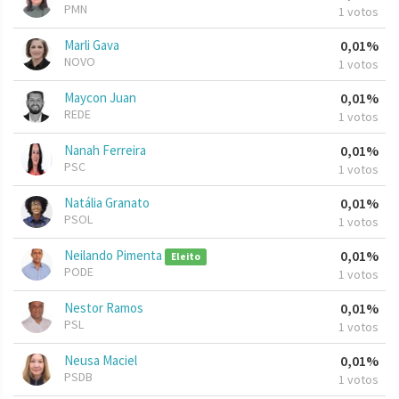
PMN
1 votos
Marli Gava
0,01%
NOVO
1 votos
Maycon Juan
0,01%
REDE
1 votos
Nanah Ferreira
0,01%
PSC
1 votos
Natália Granato
0,01%
PSOL
1 votos
Neilando Pimenta
0,01%
Eleito
PODE
1 votos
Nestor Ramos
0,01%
PSL
1 votos
Neusa Maciel
0,01%
PSDB
1 votos