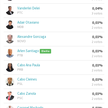
Vanderlei Delei
0,04%
PTC
3 votos
Adair Otaviano
0,03%
MDB
2 votos
Alexandre Gonzaga
0,03%
NOVO
2 votos
Arlen Santiago
0,03%
Eleito
PTB
2 votos
Cabo Ana Paula
0,03%
PRB
2 votos
Cabo Cleines
0,03%
PSL
2 votos
Cabo Zanola
0,03%
PSC
2 votos
Coronel Machado
0,03%