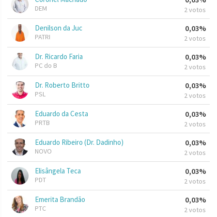
DEM
2 votos
Denilson da Juc
0,03%
PATRI
2 votos
Dr. Ricardo Faria
0,03%
PC do B
2 votos
Dr. Roberto Britto
0,03%
PSL
2 votos
Eduardo da Cesta
0,03%
PRTB
2 votos
Eduardo Ribeiro (Dr. Dadinho)
0,03%
NOVO
2 votos
Elisângela Teca
0,03%
PDT
2 votos
Emerita Brandão
0,03%
PTC
2 votos