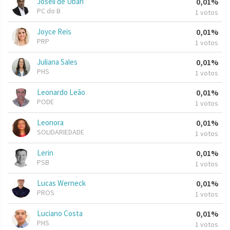
Joselí de Ubarí
0,01%
PC do B
1 votos
Joyce Reis
0,01%
PRP
1 votos
Juliana Sales
0,01%
PHS
1 votos
Leonardo Leão
0,01%
PODE
1 votos
Leonora
0,01%
SOLIDARIEDADE
1 votos
Lerin
0,01%
PSB
1 votos
Lucas Werneck
0,01%
PROS
1 votos
Luciano Costa
0,01%
PHS
1 votos