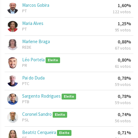
Marcos Gobira
1,60%
PT
122 votos
Maria Alves
1,25%
PT
95 votos
Marlene Braga
0,88%
REDE
67 votos
Léo Portela
0,80%
Eleito
PR
61 votos
Pai do Duda
0,78%
PTC
59 votos
Sargento Rodrigues
0,78%
Eleito
PTB
59 votos
Coronel Sandro
0,74%
Eleito
PSL
56 votos
Beatriz Cerqueira
0,71%
Eleito