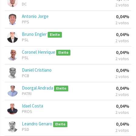
DC
2 votos
Antonio Jorge
0,04%
PPS
2 votos
Bruno Engler
0,04%
Eleito
PSL
2 votos
Coronel Henrique
0,04%
Eleito
PSL
2 votos
Daniel Cristiano
0,04%
PCB
2 votos
Doorgal Andrada
0,04%
Eleito
PATRI
2 votos
Idael Costa
0,04%
PROS
2 votos
Leandro Genaro
0,04%
Eleito
PSD
2 votos