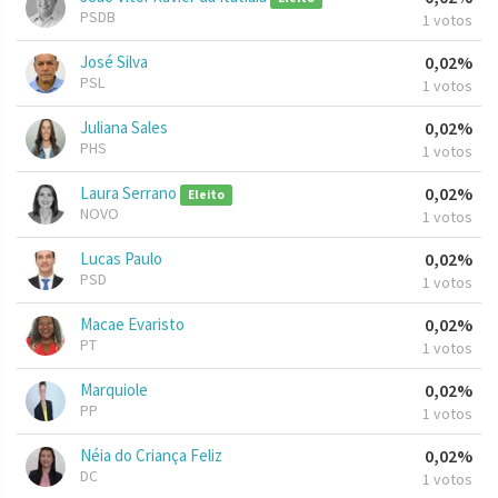
PSDB
1 votos
José Silva
0,02%
PSL
1 votos
Juliana Sales
0,02%
PHS
1 votos
Laura Serrano
0,02%
Eleito
NOVO
1 votos
Lucas Paulo
0,02%
PSD
1 votos
Macae Evaristo
0,02%
PT
1 votos
Marquiole
0,02%
PP
1 votos
Néia do Criança Feliz
0,02%
DC
1 votos