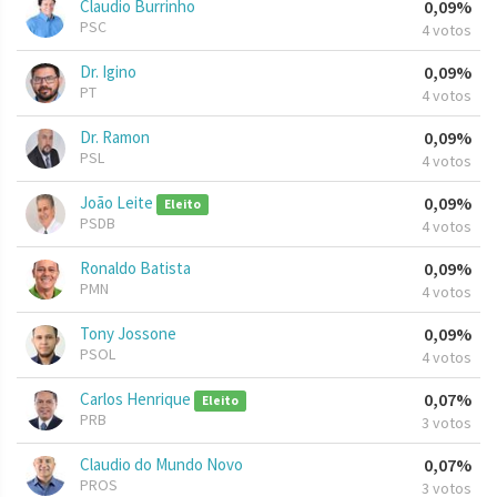
Claudio Burrinho
0,09%
PSC
4 votos
Dr. Igino
0,09%
PT
4 votos
Dr. Ramon
0,09%
PSL
4 votos
João Leite
0,09%
Eleito
PSDB
4 votos
Ronaldo Batista
0,09%
PMN
4 votos
Tony Jossone
0,09%
PSOL
4 votos
Carlos Henrique
0,07%
Eleito
PRB
3 votos
Claudio do Mundo Novo
0,07%
PROS
3 votos