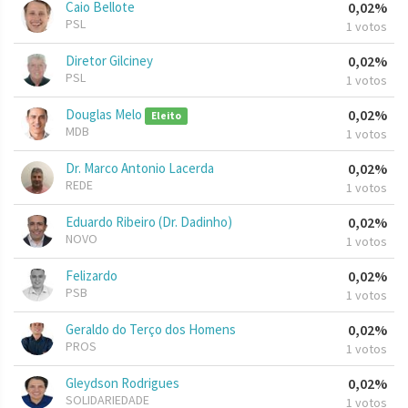
Caio Bellote
0,02%
PSL
1 votos
Diretor Gilciney
0,02%
PSL
1 votos
Douglas Melo
0,02%
Eleito
MDB
1 votos
Dr. Marco Antonio Lacerda
0,02%
REDE
1 votos
Eduardo Ribeiro (Dr. Dadinho)
0,02%
NOVO
1 votos
Felizardo
0,02%
PSB
1 votos
Geraldo do Terço dos Homens
0,02%
PROS
1 votos
Gleydson Rodrigues
0,02%
SOLIDARIEDADE
1 votos