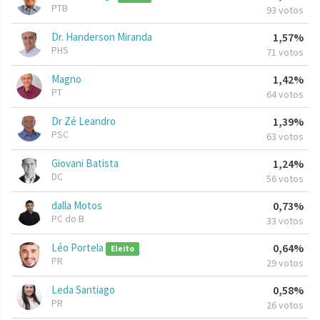
PTB
93 votos
Dr. Handerson Miranda
1,57%
PHS
71 votos
Magno
1,42%
PT
64 votos
Dr Zé Leandro
1,39%
PSC
63 votos
Giovani Batista
1,24%
DC
56 votos
dalla Motos
0,73%
PC do B
33 votos
Léo Portela
0,64%
Eleito
PR
29 votos
Leda Santiago
0,58%
PR
26 votos