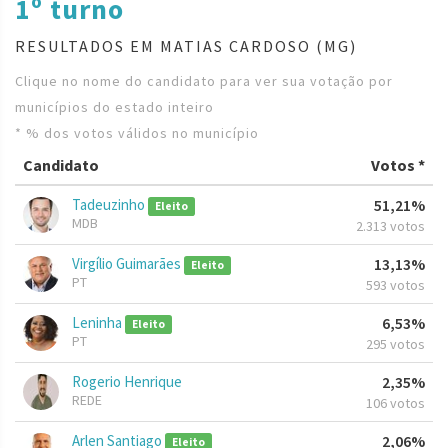
1º turno
RESULTADOS EM MATIAS CARDOSO (MG)
Clique no nome do candidato para ver sua votação por
municípios do estado inteiro
* % dos votos válidos no município
Candidato
Votos *
Tadeuzinho
51,21%
Eleito
MDB
2.313 votos
Virgílio Guimarães
13,13%
Eleito
PT
593 votos
Leninha
6,53%
Eleito
PT
295 votos
Rogerio Henrique
2,35%
REDE
106 votos
Arlen Santiago
2,06%
Eleito