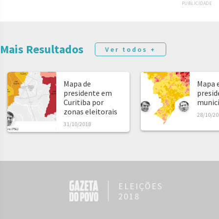
PUBLICIDADE
Mais Resultados
Ver todos +
Mapa de
Mapa e
presidente em
presid
Curitiba por
municíp
zonas eleitorais
28/10/20
31/10/2018
ELEIÇÕES
2018