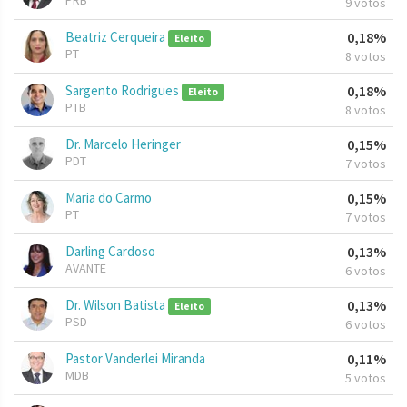
PRB
9 votos
Beatriz Cerqueira
0,18%
Eleito
PT
8 votos
Sargento Rodrigues
0,18%
Eleito
PTB
8 votos
Dr. Marcelo Heringer
0,15%
PDT
7 votos
Maria do Carmo
0,15%
PT
7 votos
Darling Cardoso
0,13%
AVANTE
6 votos
Dr. Wilson Batista
0,13%
Eleito
PSD
6 votos
Pastor Vanderlei Miranda
0,11%
MDB
5 votos