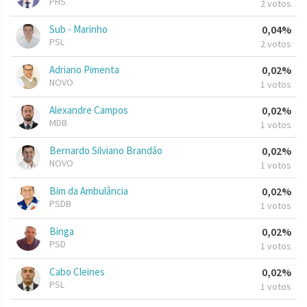
PHS
2 votos
Sub - Marinho
0,04%
PSL
2 votos
Adriano Pimenta
0,02%
NOVO
1 votos
Alexandre Campos
0,02%
MDB
1 votos
Bernardo Silviano Brandão
0,02%
NOVO
1 votos
Bim da Ambulância
0,02%
PSDB
1 votos
Binga
0,02%
PSD
1 votos
Cabo Cleines
0,02%
PSL
1 votos