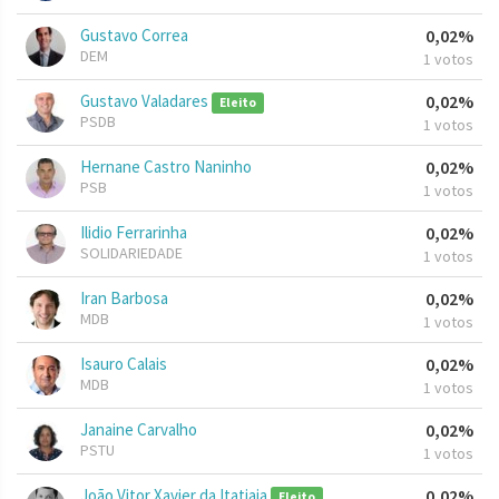
Gustavo Correa
0,02%
DEM
1 votos
Gustavo Valadares
0,02%
Eleito
PSDB
1 votos
Hernane Castro Naninho
0,02%
PSB
1 votos
Ilidio Ferrarinha
0,02%
SOLIDARIEDADE
1 votos
Iran Barbosa
0,02%
MDB
1 votos
Isauro Calais
0,02%
MDB
1 votos
Janaine Carvalho
0,02%
PSTU
1 votos
João Vitor Xavier da Itatiaia
0,02%
Eleito