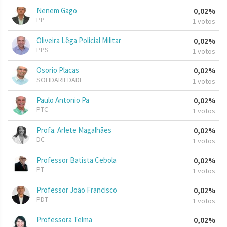
Nenem Gago
0,02%
PP
1 votos
Oliveira Lêga Policial Militar
0,02%
PPS
1 votos
Osorio Placas
0,02%
SOLIDARIEDADE
1 votos
Paulo Antonio Pa
0,02%
PTC
1 votos
Profa. Arlete Magalhães
0,02%
DC
1 votos
Professor Batista Cebola
0,02%
PT
1 votos
Professor João Francisco
0,02%
PDT
1 votos
Professora Telma
0,02%