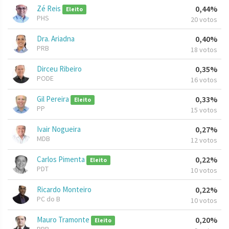
Zé Reis
0,44%
Eleito
PHS
20 votos
Dra. Ariadna
0,40%
PRB
18 votos
Dirceu Ribeiro
0,35%
PODE
16 votos
Gil Pereira
0,33%
Eleito
PP
15 votos
Ivair Nogueira
0,27%
MDB
12 votos
Carlos Pimenta
0,22%
Eleito
PDT
10 votos
Ricardo Monteiro
0,22%
PC do B
10 votos
Mauro Tramonte
0,20%
Eleito