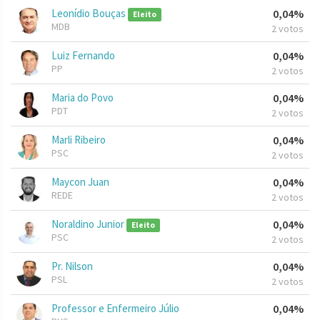
Leonídio Bouças
0,04%
Eleito
MDB
2 votos
Luiz Fernando
0,04%
PP
2 votos
Maria do Povo
0,04%
PDT
2 votos
Marli Ribeiro
0,04%
PSC
2 votos
Maycon Juan
0,04%
REDE
2 votos
Noraldino Junior
0,04%
Eleito
PSC
2 votos
Pr. Nilson
0,04%
PSL
2 votos
Professor e Enfermeiro Júlio
0,04%