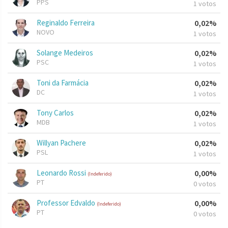
PPS
1 votos
Reginaldo Ferreira
0,02%
NOVO
1 votos
Solange Medeiros
0,02%
PSC
1 votos
Toni da Farmácia
0,02%
DC
1 votos
Tony Carlos
0,02%
MDB
1 votos
Willyan Pachere
0,02%
PSL
1 votos
Leonardo Rossi
0,00%
(Indeferido)
PT
0 votos
Professor Edvaldo
0,00%
(Indeferido)
PT
0 votos