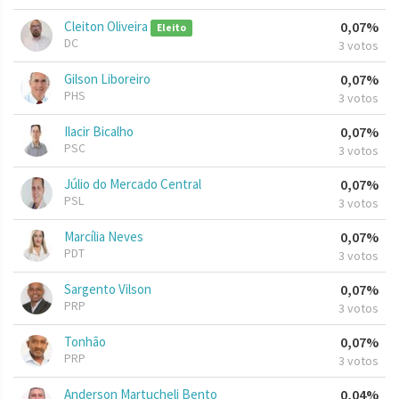
Cleiton Oliveira
0,07%
Eleito
DC
3 votos
Gilson Liboreiro
0,07%
PHS
3 votos
Ilacir Bicalho
0,07%
PSC
3 votos
Júlio do Mercado Central
0,07%
PSL
3 votos
Marcília Neves
0,07%
PDT
3 votos
Sargento Vilson
0,07%
PRP
3 votos
Tonhão
0,07%
PRP
3 votos
Anderson Martucheli Bento
0,04%