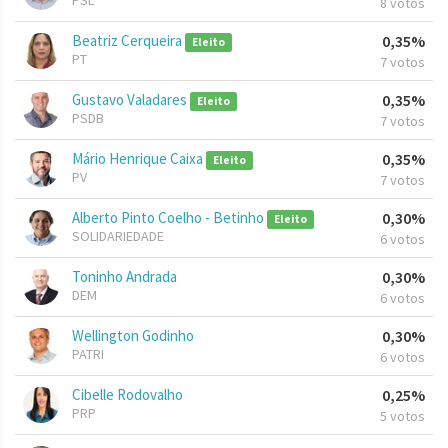
PSL
8 votos
Beatriz Cerqueira
0,35%
Eleito
PT
7 votos
Gustavo Valadares
0,35%
Eleito
PSDB
7 votos
Mário Henrique Caixa
0,35%
Eleito
PV
7 votos
Alberto Pinto Coelho - Betinho
0,30%
Eleito
SOLIDARIEDADE
6 votos
Toninho Andrada
0,30%
DEM
6 votos
Wellington Godinho
0,30%
PATRI
6 votos
Cibelle Rodovalho
0,25%
PRP
5 votos