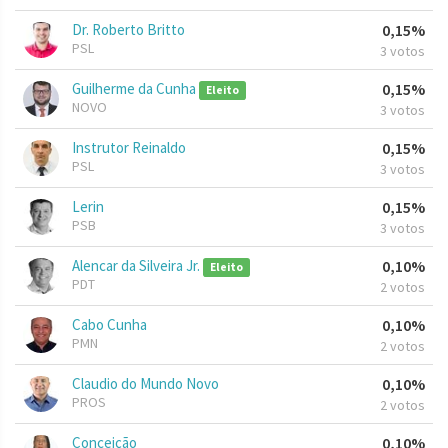
Dr. Roberto Britto
0,15%
PSL
3 votos
Guilherme da Cunha
0,15%
Eleito
NOVO
3 votos
Instrutor Reinaldo
0,15%
PSL
3 votos
Lerin
0,15%
PSB
3 votos
Alencar da Silveira Jr.
0,10%
Eleito
PDT
2 votos
Cabo Cunha
0,10%
PMN
2 votos
Claudio do Mundo Novo
0,10%
PROS
2 votos
Conceição
0,10%