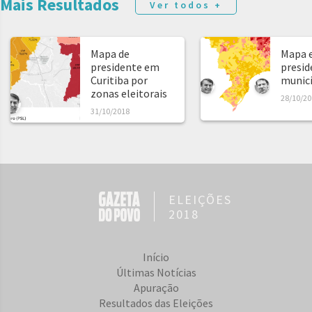
Mais Resultados
Ver todos +
Mapa de
Mapa e
presidente em
presid
Curitiba por
municíp
zonas eleitorais
28/10/20
31/10/2018
ELEIÇÕES
2018
Início
Últimas Notícias
Apuração
Resultados das Eleições