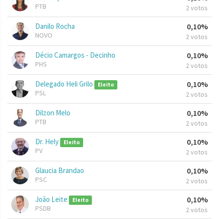
PTB
2 votos
Danilo Rocha
0,10%
NOVO
2 votos
Décio Camargos - Decinho
0,10%
PHS
2 votos
Delegado Heli Grilo
0,10%
Eleito
PSL
2 votos
Dilzon Melo
0,10%
PTB
2 votos
Dr. Hely
0,10%
Eleito
PV
2 votos
Glaucia Brandao
0,10%
PSC
2 votos
João Leite
0,10%
Eleito
PSDB
2 votos