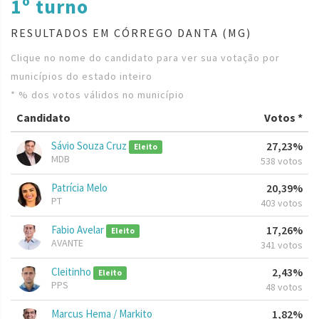
1º turno
RESULTADOS EM CÓRREGO DANTA (MG)
Clique no nome do candidato para ver sua votação por
municípios do estado inteiro
* % dos votos válidos no município
Candidato
Votos *
Sávio Souza Cruz
27,23%
Eleito
MDB
538 votos
Patrícia Melo
20,39%
PT
403 votos
Fabio Avelar
17,26%
Eleito
AVANTE
341 votos
Cleitinho
2,43%
Eleito
PPS
48 votos
Marcus Hema / Markito
1,82%