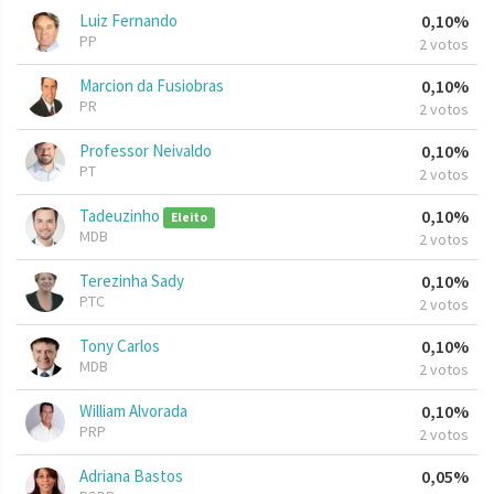
Luiz Fernando
0,10%
PP
2 votos
Marcion da Fusiobras
0,10%
PR
2 votos
Professor Neivaldo
0,10%
PT
2 votos
Tadeuzinho
0,10%
Eleito
MDB
2 votos
Terezinha Sady
0,10%
PTC
2 votos
Tony Carlos
0,10%
MDB
2 votos
William Alvorada
0,10%
PRP
2 votos
Adriana Bastos
0,05%