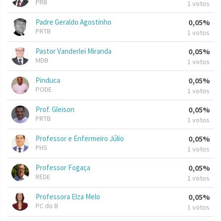
PRB
1 votos
Padre Geraldo Agostinho
0,05%
PRTB
1 votos
Pastor Vanderlei Miranda
0,05%
MDB
1 votos
Pinduca
0,05%
PODE
1 votos
Prof. Gleison
0,05%
PRTB
1 votos
Professor e Enfermeiro Júlio
0,05%
PHS
1 votos
Professor Fogaça
0,05%
REDE
1 votos
Professora Elza Melo
0,05%
PC do B
1 votos