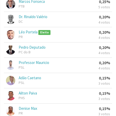
Marcos Fonseca
0,25%
PTB
5 votos
Dr. Rinaldo Valério
0,20%
DC
4 votos
Léo Portela
0,20%
Eleito
PR
4 votos
Pedro Deputado
0,20%
PC do B
4 votos
Professor Mauricio
0,20%
PSL
4 votos
Adão Caetano
0,15%
PSL
3 votos
Ailton Paiva
0,15%
PHS
3 votos
Denise Max
0,15%
PR
3 votos