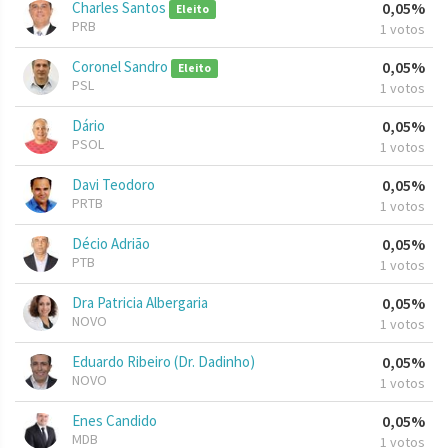
Charles Santos
0,05%
Eleito
PRB
1 votos
Coronel Sandro
0,05%
Eleito
PSL
1 votos
Dário
0,05%
PSOL
1 votos
Davi Teodoro
0,05%
PRTB
1 votos
Décio Adrião
0,05%
PTB
1 votos
Dra Patricia Albergaria
0,05%
NOVO
1 votos
Eduardo Ribeiro (Dr. Dadinho)
0,05%
NOVO
1 votos
Enes Candido
0,05%
MDB
1 votos