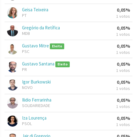
Geisa Teixeira
0,05%
PT
1 votos
Gregório da Retífica
0,05%
MDB
1 votos
Gustavo Mitre
0,05%
Eleito
PSC
1 votos
Gustavo Santana
0,05%
Eleito
PR
1 votos
Igor Burkowski
0,05%
NOVO
1 votos
Ilidio Ferrarinha
0,05%
SOLIDARIEDADE
1 votos
Iza Lourença
0,05%
PSOL
1 votos
Jair di Gregorio
0,05%