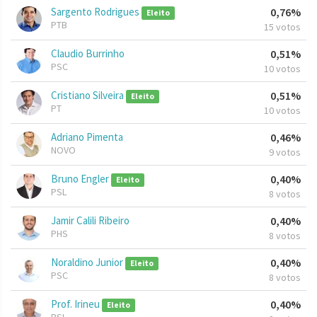
Sargento Rodrigues
0,76%
Eleito
PTB
15 votos
Claudio Burrinho
0,51%
PSC
10 votos
Cristiano Silveira
0,51%
Eleito
PT
10 votos
Adriano Pimenta
0,46%
NOVO
9 votos
Bruno Engler
0,40%
Eleito
PSL
8 votos
Jamir Calili Ribeiro
0,40%
PHS
8 votos
Noraldino Junior
0,40%
Eleito
PSC
8 votos
Prof. Irineu
0,40%
Eleito