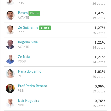
PHS
36 votos
Bosco
1,47%
Eleito
AVANTE
29 votos
Zé Guilherme
1,27%
Eleito
PRP
25 votos
Rogerio Silva
1,21%
AVANTE
24 votos
Zé Maia
1,21%
PSDB
24 votos
Maria do Carmo
1,01%
PT
20 votos
Prof Pedro Renato
0,96%
PSB
19 votos
Ivair Nogueira
0,76%
MDB
15 votos