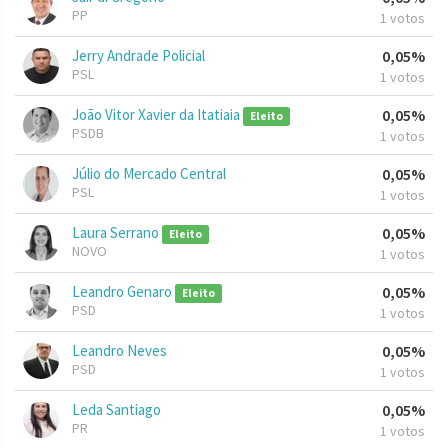
PP
1 votos
Jerry Andrade Policial
0,05%
PSL
1 votos
João Vitor Xavier da Itatiaia
0,05%
Eleito
PSDB
1 votos
Júlio do Mercado Central
0,05%
PSL
1 votos
Laura Serrano
0,05%
Eleito
NOVO
1 votos
Leandro Genaro
0,05%
Eleito
PSD
1 votos
Leandro Neves
0,05%
PSD
1 votos
Leda Santiago
0,05%
PR
1 votos