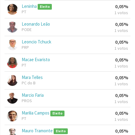
Leninha
0,05%
Eleito
PT
1 votos
Leonardo Leão
0,05%
PODE
1 votos
Leoncio Tchuck
0,05%
PRP
1 votos
Macae Evaristo
0,05%
PT
1 votos
Mara Telles
0,05%
PC do B
1 votos
Marcio Faria
0,05%
PROS
1 votos
Marilia Campos
0,05%
Eleito
PT
1 votos
Mauro Tramonte
0,05%
Eleito