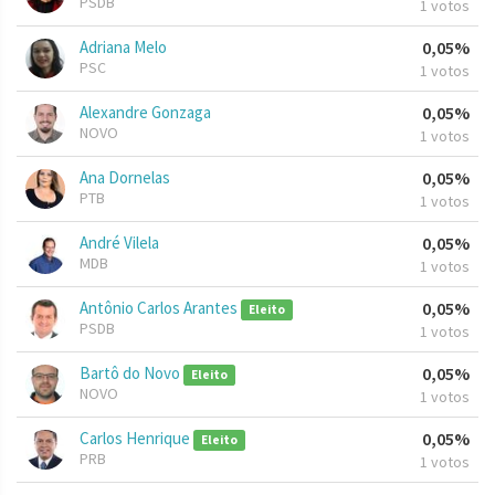
PSDB
1 votos
Adriana Melo
0,05%
PSC
1 votos
Alexandre Gonzaga
0,05%
NOVO
1 votos
Ana Dornelas
0,05%
PTB
1 votos
André Vilela
0,05%
MDB
1 votos
Antônio Carlos Arantes
0,05%
Eleito
PSDB
1 votos
Bartô do Novo
0,05%
Eleito
NOVO
1 votos
Carlos Henrique
0,05%
Eleito
PRB
1 votos