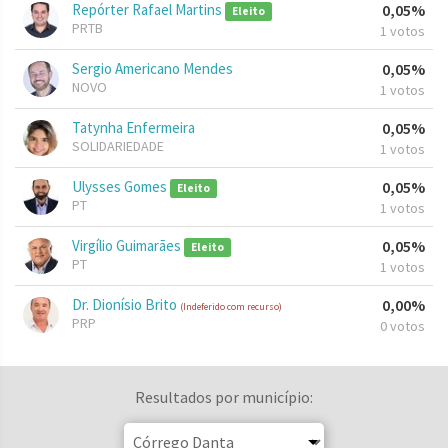
Repórter Rafael Martins
0,05%
Eleito
PRTB
1 votos
Sergio Americano Mendes
0,05%
NOVO
1 votos
Tatynha Enfermeira
0,05%
SOLIDARIEDADE
1 votos
Ulysses Gomes
0,05%
Eleito
PT
1 votos
Virgílio Guimarães
0,05%
Eleito
PT
1 votos
Dr. Dionísio Brito
0,00%
(Indeferido com recurso)
PRP
0 votos
Resultados por município: