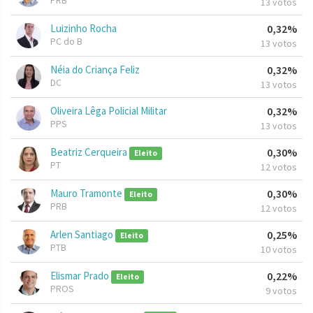
PRB
13 votos
Luizinho Rocha
0,32%
PC do B
13 votos
Néia do Criança Feliz
0,32%
DC
13 votos
Oliveira Lêga Policial Militar
0,32%
PPS
13 votos
Beatriz Cerqueira
0,30%
Eleito
PT
12 votos
Mauro Tramonte
0,30%
Eleito
PRB
12 votos
Arlen Santiago
0,25%
Eleito
PTB
10 votos
Elismar Prado
0,22%
Eleito
PROS
9 votos