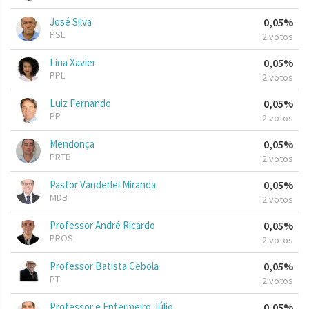
José Silva
0,05%
PSL
2 votos
Lina Xavier
0,05%
PPL
2 votos
Luiz Fernando
0,05%
PP
2 votos
Mendonça
0,05%
PRTB
2 votos
Pastor Vanderlei Miranda
0,05%
MDB
2 votos
Professor André Ricardo
0,05%
PROS
2 votos
Professor Batista Cebola
0,05%
PT
2 votos
Professor e Enfermeiro Júlio
0,05%