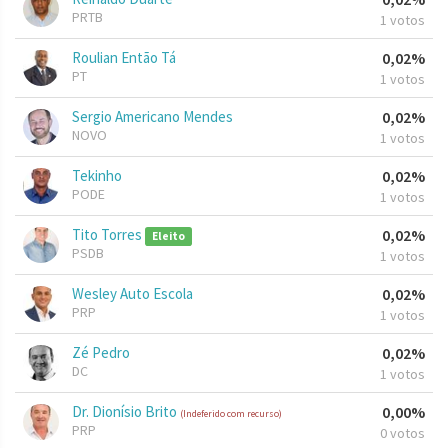
PRTB
1 votos
Roulian Então Tá
0,02%
PT
1 votos
Sergio Americano Mendes
0,02%
NOVO
1 votos
Tekinho
0,02%
PODE
1 votos
Tito Torres
0,02%
Eleito
PSDB
1 votos
Wesley Auto Escola
0,02%
PRP
1 votos
Zé Pedro
0,02%
DC
1 votos
Dr. Dionísio Brito
0,00%
(Indeferido com recurso)
PRP
0 votos