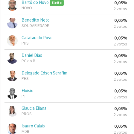
Bartô do Novo
0,05%
Eleito
NOVO
2 votos
Benedito Neto
0,05%
SOLIDARIEDADE
2 votos
Catatau do Povo
0,05%
PHS
2 votos
Daniel Dias
0,05%
PC do B
2 votos
Delegado Edson Serafim
0,05%
PHS
2 votos
Eloisio
0,05%
PT
2 votos
Glaucia Eliana
0,05%
PROS
2 votos
Isauro Calais
0,05%
MDB
2 votos