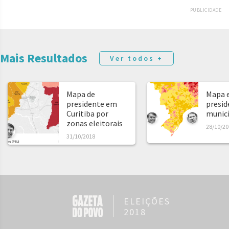
PUBLICIDADE
Mais Resultados
Ver todos +
Mapa de
Mapa e
presidente em
presid
Curitiba por
municíp
zonas eleitorais
28/10/20
31/10/2018
ELEIÇÕES
2018