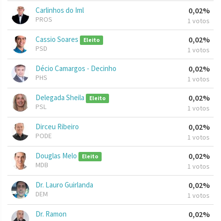
Carlinhos do Iml
0,02%
PROS
1 votos
Cassio Soares
0,02%
Eleito
PSD
1 votos
Décio Camargos - Decinho
0,02%
PHS
1 votos
Delegada Sheila
0,02%
Eleito
PSL
1 votos
Dirceu Ribeiro
0,02%
PODE
1 votos
Douglas Melo
0,02%
Eleito
MDB
1 votos
Dr. Lauro Guirlanda
0,02%
DEM
1 votos
Dr. Ramon
0,02%