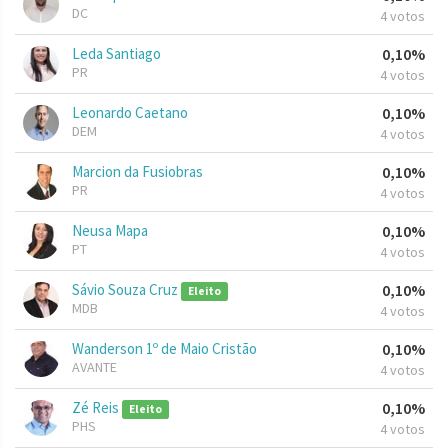
DC
4 votos
Leda Santiago
0,10%
PR
4 votos
Leonardo Caetano
0,10%
DEM
4 votos
Marcion da Fusiobras
0,10%
PR
4 votos
Neusa Mapa
0,10%
PT
4 votos
Sávio Souza Cruz
0,10%
Eleito
MDB
4 votos
Wanderson 1º de Maio Cristão
0,10%
AVANTE
4 votos
Zé Reis
0,10%
Eleito
PHS
4 votos