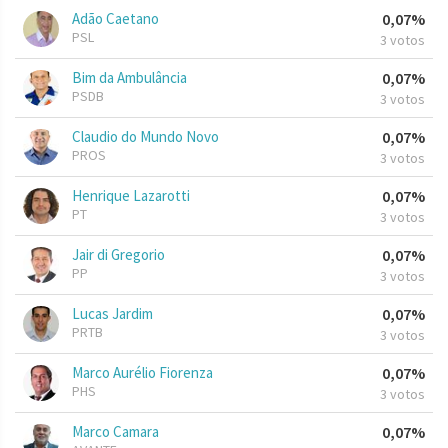
Adão Caetano
0,07%
PSL
3 votos
Bim da Ambulância
0,07%
PSDB
3 votos
Claudio do Mundo Novo
0,07%
PROS
3 votos
Henrique Lazarotti
0,07%
PT
3 votos
Jair di Gregorio
0,07%
PP
3 votos
Lucas Jardim
0,07%
PRTB
3 votos
Marco Aurélio Fiorenza
0,07%
PHS
3 votos
Marco Camara
0,07%