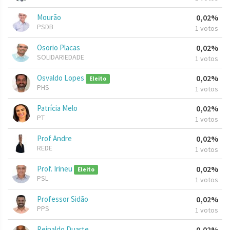
Mourão
0,02%
PSDB
1 votos
Osorio Placas
0,02%
SOLIDARIEDADE
1 votos
Osvaldo Lopes
0,02%
Eleito
PHS
1 votos
Patrícia Melo
0,02%
PT
1 votos
Prof Andre
0,02%
REDE
1 votos
Prof. Irineu
0,02%
Eleito
PSL
1 votos
Professor Sidão
0,02%
PPS
1 votos
Reinaldo Duarte
0,02%