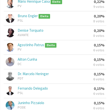
Mário Henrique Caixa
0,22%
Eleito
PV
9 votos
Bruno Engler
0,20%
Eleito
PSL
8 votos
Denise Torquato
0,20%
AVANTE
8 votos
Agostinho Patrus
0,15%
Eleito
PV
6 votos
Ailton Cunha
0,15%
DC
6 votos
Dr. Marcelo Heringer
0,15%
PDT
6 votos
Fernando Delegado
0,15%
PSL
6 votos
Juninho Pizzaiolo
0,15%
PODE
6 votos