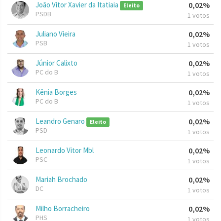
João Vitor Xavier da Itatiaia
0,02%
Eleito
PSDB
1 votos
Juliano Vieira
0,02%
PSB
1 votos
Júnior Calixto
0,02%
PC do B
1 votos
Kênia Borges
0,02%
PC do B
1 votos
Leandro Genaro
0,02%
Eleito
PSD
1 votos
Leonardo Vitor Mbl
0,02%
PSC
1 votos
Mariah Brochado
0,02%
DC
1 votos
Milho Borracheiro
0,02%
PHS
1 votos