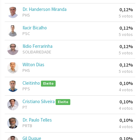
Dr. Handerson Miranda
0,12%
PHS
5 votos
Ilacir Bicalho
0,12%
PSC
5 votos
Ilidio Ferrarinha
0,12%
SOLIDARIEDADE
5 votos
Wilton Dias
0,12%
PHS
5 votos
Cleitinho
0,10%
Eleito
PPS
4 votos
Cristiano Silveira
0,10%
Eleito
PT
4 votos
Dr. Paulo Telles
0,10%
PRTB
4 votos
Gil Duque
0,10%