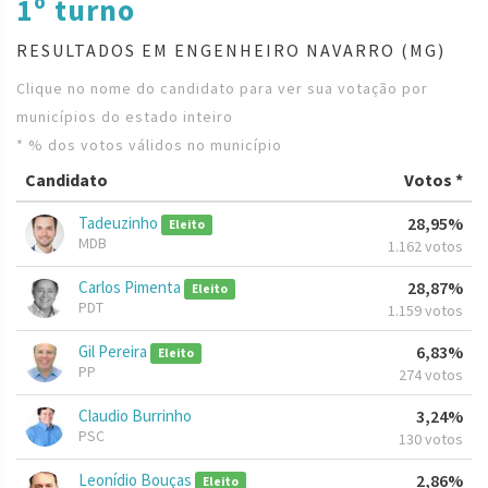
1º turno
RESULTADOS EM ENGENHEIRO NAVARRO (MG)
Clique no nome do candidato para ver sua votação por
municípios do estado inteiro
* % dos votos válidos no município
Candidato
Votos *
Tadeuzinho
28,95%
Eleito
MDB
1.162 votos
Carlos Pimenta
28,87%
Eleito
PDT
1.159 votos
Gil Pereira
6,83%
Eleito
PP
274 votos
Claudio Burrinho
3,24%
PSC
130 votos
Leonídio Bouças
2,86%
Eleito