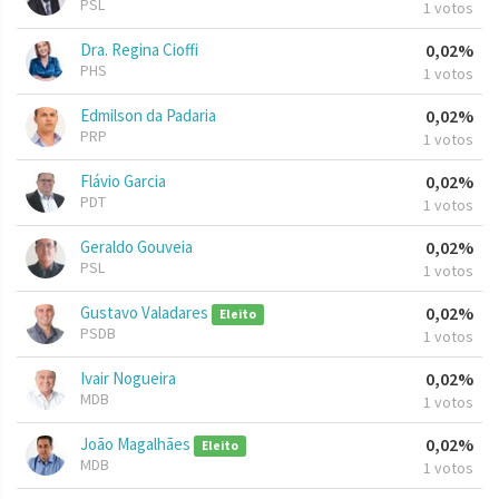
PSL
1 votos
Dra. Regina Cioffi
0,02%
PHS
1 votos
Edmilson da Padaria
0,02%
PRP
1 votos
Flávio Garcia
0,02%
PDT
1 votos
Geraldo Gouveia
0,02%
PSL
1 votos
Gustavo Valadares
0,02%
Eleito
PSDB
1 votos
Ivair Nogueira
0,02%
MDB
1 votos
João Magalhães
0,02%
Eleito
MDB
1 votos