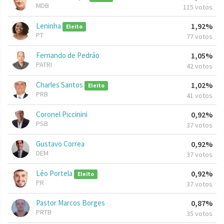
MDB
115 votos
Leninha
1,92%
Eleito
PT
77 votos
Fernando de Pedrão
1,05%
PATRI
42 votos
Charles Santos
1,02%
Eleito
PRB
41 votos
Coronel Piccinini
0,92%
PSB
37 votos
Gustavo Correa
0,92%
DEM
37 votos
Léo Portela
0,92%
Eleito
PR
37 votos
Pastor Marcos Borges
0,87%
PRTB
35 votos