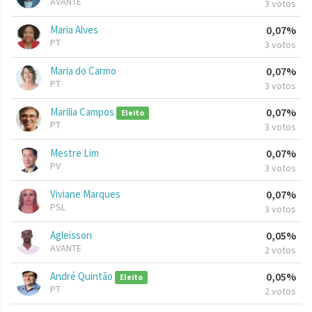
AVANTE
3 votos
Maria Alves
0,07%
PT
3 votos
Maria do Carmo
0,07%
PT
3 votos
Marilia Campos
0,07%
Eleito
PT
3 votos
Mestre Lim
0,07%
PV
3 votos
Viviane Marques
0,07%
PSL
3 votos
Agleisson
0,05%
AVANTE
2 votos
André Quintão
0,05%
Eleito
PT
2 votos