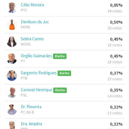
Célio Moreira
0,85%
PTC
34 votos
Denilson da Juc
0,50%
PATRI
20 votos
Selma Carmo
0,45%
NOVO
18 votos
Virgílio Guimarães
0,45%
Eleito
PT
18 votos
Sargento Rodrigues
0,37%
Eleito
PTB
15 votos
Coronel Henrique
0,35%
Eleito
PSL
14 votos
Dr. Pimenta
0,32%
PC do B
13 votos
Dra. Ariadna
0,32%