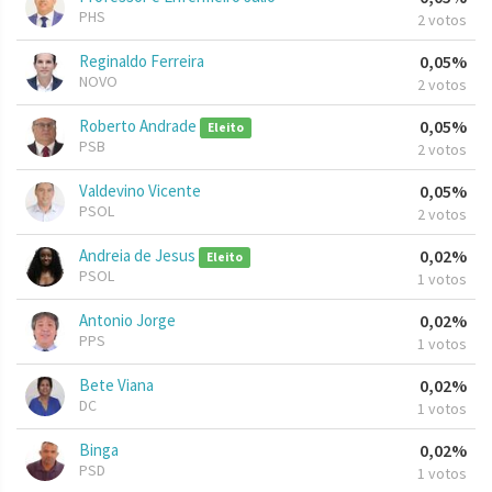
PHS
2 votos
Reginaldo Ferreira
0,05%
NOVO
2 votos
Roberto Andrade
0,05%
Eleito
PSB
2 votos
Valdevino Vicente
0,05%
PSOL
2 votos
Andreia de Jesus
0,02%
Eleito
PSOL
1 votos
Antonio Jorge
0,02%
PPS
1 votos
Bete Viana
0,02%
DC
1 votos
Binga
0,02%
PSD
1 votos