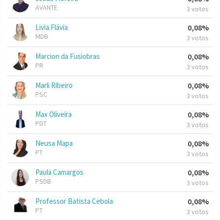
AVANTE
3 votos
Livia Flávia
0,08%
MDB
3 votos
Marcion da Fusiobras
0,08%
PR
3 votos
Marli Ribeiro
0,08%
PSC
3 votos
Max Oliveira
0,08%
PDT
3 votos
Neusa Mapa
0,08%
PT
3 votos
Paula Camargos
0,08%
PSDB
3 votos
Professor Batista Cebola
0,08%
PT
3 votos