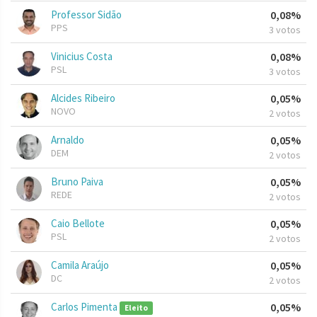
Professor Sidão
0,08%
PPS
3 votos
Vinicius Costa
0,08%
PSL
3 votos
Alcides Ribeiro
0,05%
NOVO
2 votos
Arnaldo
0,05%
DEM
2 votos
Bruno Paiva
0,05%
REDE
2 votos
Caio Bellote
0,05%
PSL
2 votos
Camila Araújo
0,05%
DC
2 votos
Carlos Pimenta
0,05%
Eleito