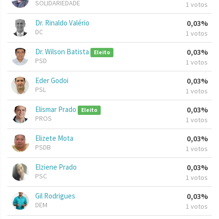
SOLIDARIEDADE
1 votos
Dr. Rinaldo Valério
0,03%
DC
1 votos
Dr. Wilson Batista
0,03%
Eleito
PSD
1 votos
Eder Godoi
0,03%
PSL
1 votos
Elismar Prado
0,03%
Eleito
PROS
1 votos
Elizete Mota
0,03%
PSDB
1 votos
Elziene Prado
0,03%
PSC
1 votos
Gil Rodrigues
0,03%
DEM
1 votos