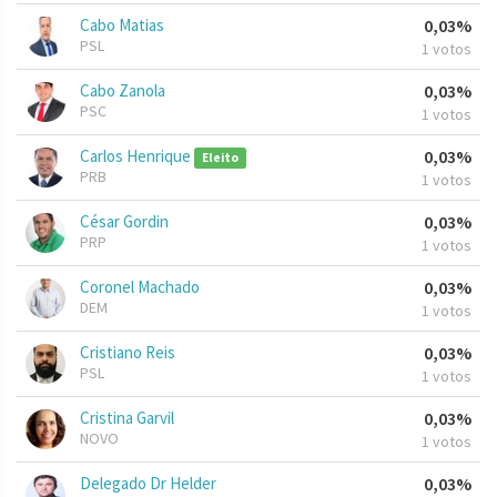
Cabo Matias
0,03%
PSL
1 votos
Cabo Zanola
0,03%
PSC
1 votos
Carlos Henrique
0,03%
Eleito
PRB
1 votos
César Gordin
0,03%
PRP
1 votos
Coronel Machado
0,03%
DEM
1 votos
Cristiano Reis
0,03%
PSL
1 votos
Cristina Garvil
0,03%
NOVO
1 votos
Delegado Dr Helder
0,03%