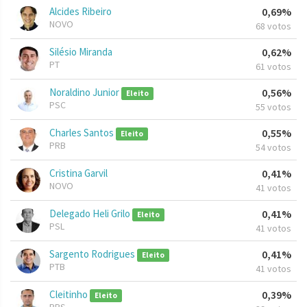
Alcides Ribeiro
0,69%
NOVO
68 votos
Silésio Miranda
0,62%
PT
61 votos
Noraldino Junior
0,56%
Eleito
PSC
55 votos
Charles Santos
0,55%
Eleito
PRB
54 votos
Cristina Garvil
0,41%
NOVO
41 votos
Delegado Heli Grilo
0,41%
Eleito
PSL
41 votos
Sargento Rodrigues
0,41%
Eleito
PTB
41 votos
Cleitinho
0,39%
Eleito