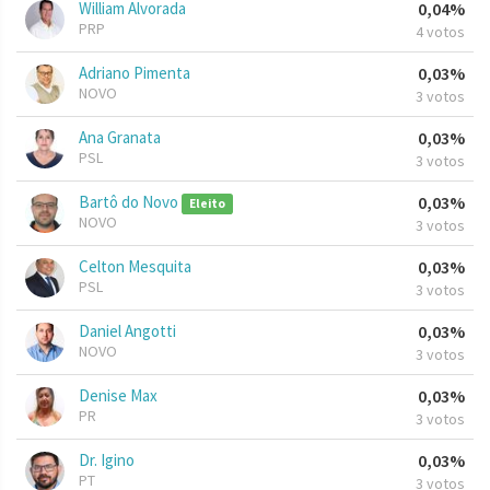
William Alvorada
0,04%
PRP
4 votos
Adriano Pimenta
0,03%
NOVO
3 votos
Ana Granata
0,03%
PSL
3 votos
Bartô do Novo
0,03%
Eleito
NOVO
3 votos
Celton Mesquita
0,03%
PSL
3 votos
Daniel Angotti
0,03%
NOVO
3 votos
Denise Max
0,03%
PR
3 votos
Dr. Igino
0,03%
PT
3 votos