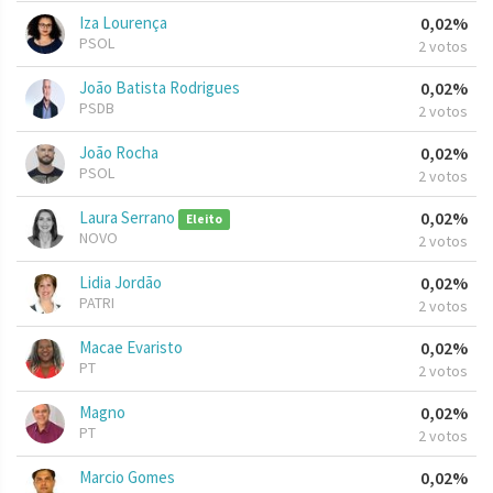
Iza Lourença
0,02%
PSOL
2 votos
João Batista Rodrigues
0,02%
PSDB
2 votos
João Rocha
0,02%
PSOL
2 votos
Laura Serrano
0,02%
Eleito
NOVO
2 votos
Lidia Jordão
0,02%
PATRI
2 votos
Macae Evaristo
0,02%
PT
2 votos
Magno
0,02%
PT
2 votos
Marcio Gomes
0,02%