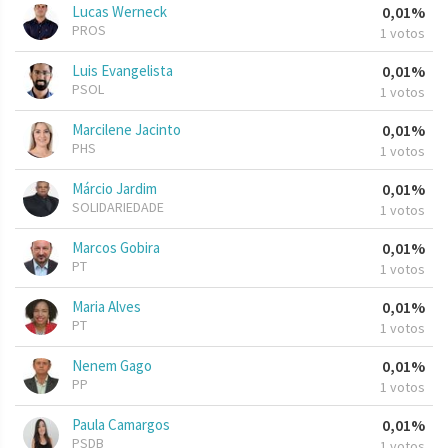
Lucas Werneck
0,01%
PROS
1 votos
Luis Evangelista
0,01%
PSOL
1 votos
Marcilene Jacinto
0,01%
PHS
1 votos
Márcio Jardim
0,01%
SOLIDARIEDADE
1 votos
Marcos Gobira
0,01%
PT
1 votos
Maria Alves
0,01%
PT
1 votos
Nenem Gago
0,01%
PP
1 votos
Paula Camargos
0,01%
PSDB
1 votos