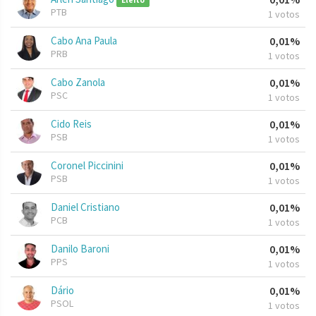
Eleito
PTB
1 votos
Cabo Ana Paula
0,01%
PRB
1 votos
Cabo Zanola
0,01%
PSC
1 votos
Cido Reis
0,01%
PSB
1 votos
Coronel Piccinini
0,01%
PSB
1 votos
Daniel Cristiano
0,01%
PCB
1 votos
Danilo Baroni
0,01%
PPS
1 votos
Dário
0,01%
PSOL
1 votos