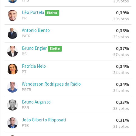
PPS
39 votos
Léo Portela
0,39%
Eleito
PR
39 votos
Antonio Bento
0,38%
PATRI
38 votos
Bruno Engler
0,37%
Eleito
PSL
37 votos
Patrícia Melo
0,34%
PT
34 votos
Wanderson Rodrigues da Rádio
0,34%
PRTB
34 votos
Bruno Augusto
0,33%
PSB
33 votos
João Gilberto Ripposati
0,31%
PTB
31 votos