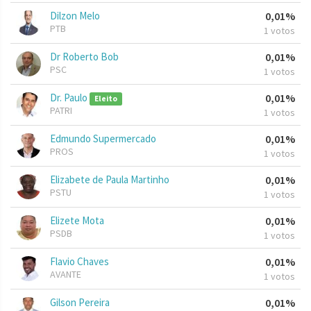
Dilzon Melo
0,01%
PTB
1 votos
Dr Roberto Bob
0,01%
PSC
1 votos
Dr. Paulo
0,01%
Eleito
PATRI
1 votos
Edmundo Supermercado
0,01%
PROS
1 votos
Elizabete de Paula Martinho
0,01%
PSTU
1 votos
Elizete Mota
0,01%
PSDB
1 votos
Flavio Chaves
0,01%
AVANTE
1 votos
Gilson Pereira
0,01%