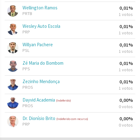
Wellington Ramos
0,01%
PRTB
1 votos
Wesley Auto Escola
0,01%
PRP
1 votos
Willyan Pachere
0,01%
PSL
1 votos
Zé Maria do Bombom
0,01%
PPS
1 votos
Zezinho Mendonça
0,01%
PROS
1 votos
Dayvid Academia
0,00%
(Indeferido)
PROS
0 votos
Dr. Dionísio Brito
0,00%
(Indeferido com recurso)
PRP
0 votos