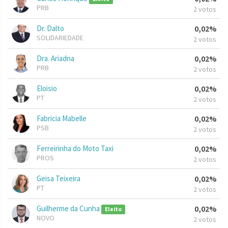
PRB
2 votos
Dr. Dalto
0,02%
SOLIDARIEDADE
2 votos
Dra. Ariadna
0,02%
PRB
2 votos
Eloisio
0,02%
PT
2 votos
Fabricia Mabelle
0,02%
PSB
2 votos
Ferreirinha do Moto Taxi
0,02%
PROS
2 votos
Geisa Teixeira
0,02%
PT
2 votos
Guilherme da Cunha
0,02%
Eleito
NOVO
2 votos