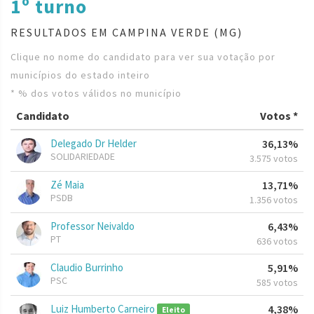
1º turno
RESULTADOS EM CAMPINA VERDE (MG)
Clique no nome do candidato para ver sua votação por
municípios do estado inteiro
* % dos votos válidos no município
Candidato
Votos *
Delegado Dr Helder
36,13%
SOLIDARIEDADE
3.575 votos
Zé Maia
13,71%
PSDB
1.356 votos
Professor Neivaldo
6,43%
PT
636 votos
Claudio Burrinho
5,91%
PSC
585 votos
Luiz Humberto Carneiro
4,38%
Eleito