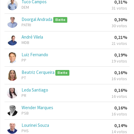
Tuco Campos
0,31%
DEM
31 votos
Doorgal Andrada
0,30%
Eleito
PATRI
30 votos
André Vilela
0,21%
MDB
21 votos
Luiz Fernando
0,19%
PP
19 votos
Beatriz Cerqueira
0,16%
Eleito
PT
16 votos
Leda Santiago
0,16%
PR
16 votos
Wender Marques
0,16%
PSB
16 votos
Lourinei Souza
0,14%
PHS
14 votos