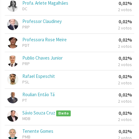
Profa. Arlete Magalhães
0,02%
DC
2 votos
Professor Claudiney
0,02%
PRP
2 votos
Professora Rose Meire
0,02%
PDT
2 votos
Publio Chaves Junior
0,02%
PRP
2 votos
Rafael Espeschit
0,02%
PSL
2 votos
Roulian Então Tá
0,02%
PT
2 votos
Sávio Souza Cruz
0,02%
Eleito
MDB
2 votos
Tenente Gomes
0,02%
PMB
2 votos