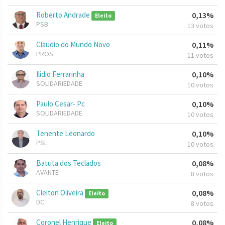
Roberto Andrade
0,13%
Eleito
PSB
13 votos
Claudio do Mundo Novo
0,11%
PROS
11 votos
Ilidio Ferrarinha
0,10%
SOLIDARIEDADE
10 votos
Paulo Cesar- Pc
0,10%
SOLIDARIEDADE
10 votos
Tenente Leonardo
0,10%
PSL
10 votos
Batuta dos Teclados
0,08%
AVANTE
8 votos
Cleiton Oliveira
0,08%
Eleito
DC
8 votos
Coronel Henrique
0,08%
Eleito