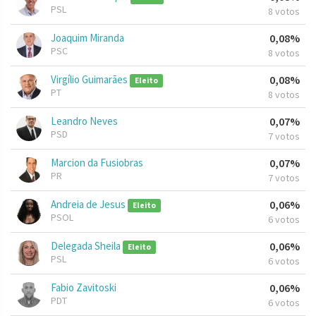
PSL
8 votos
Joaquim Miranda
0,08%
PSC
8 votos
Virgílio Guimarães
0,08%
Eleito
PT
8 votos
Leandro Neves
0,07%
PSD
7 votos
Marcion da Fusiobras
0,07%
PR
7 votos
Andreia de Jesus
0,06%
Eleito
PSOL
6 votos
Delegada Sheila
0,06%
Eleito
PSL
6 votos
Fabio Zavitoski
0,06%
PDT
6 votos