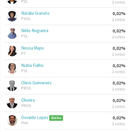
PSL
2 votos
Natália Granato
0,02%
PSOL
2 votos
Nélio Nogueira
0,02%
PSL
2 votos
Neusa Mapa
0,02%
PT
2 votos
Nubia Fialho
0,02%
PSL
2 votos
Olavo Guimaraes
0,02%
PROS
2 votos
Oliveira
0,02%
PROS
2 votos
Osvaldo Lopes
0,02%
Eleito
PHS
2 votos