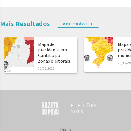
Mais Resultados
Ver todos +
Mapa de
Mapa e
presidente em
presid
Curitiba por
municíp
zonas eleitorais
28/10/20
31/10/2018
ELEIÇÕES
2018
Início