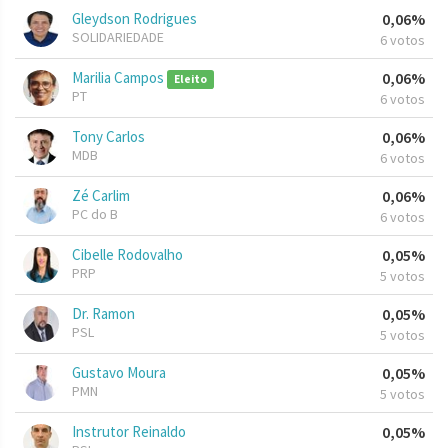
Gleydson Rodrigues
0,06%
SOLIDARIEDADE
6 votos
Marilia Campos
0,06%
Eleito
PT
6 votos
Tony Carlos
0,06%
MDB
6 votos
Zé Carlim
0,06%
PC do B
6 votos
Cibelle Rodovalho
0,05%
PRP
5 votos
Dr. Ramon
0,05%
PSL
5 votos
Gustavo Moura
0,05%
PMN
5 votos
Instrutor Reinaldo
0,05%