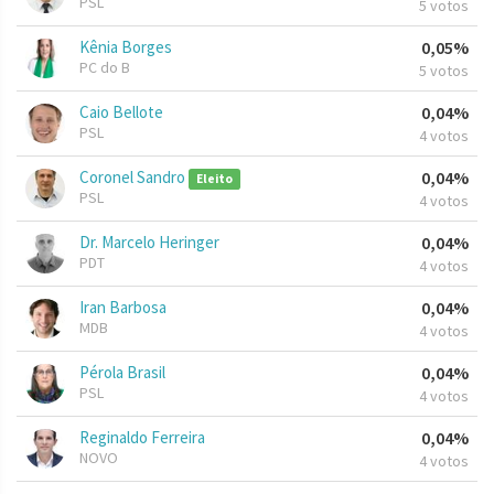
PSL
5 votos
Kênia Borges
0,05%
PC do B
5 votos
Caio Bellote
0,04%
PSL
4 votos
Coronel Sandro
0,04%
Eleito
PSL
4 votos
Dr. Marcelo Heringer
0,04%
PDT
4 votos
Iran Barbosa
0,04%
MDB
4 votos
Pérola Brasil
0,04%
PSL
4 votos
Reginaldo Ferreira
0,04%
NOVO
4 votos