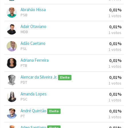
Abrahão Hissa
0,01%
PSB
1 votos
Adair Otaviano
0,01%
MDB
1 votos
Adão Caetano
0,01%
PSL
1 votos
Adriana Ferreira
0,01%
PTB
1 votos
Alencar da Silveira Jr.
0,01%
Eleito
PDT
1 votos
Amanda Lopes
0,01%
PSC
1 votos
André Quintão
0,01%
Eleito
PT
1 votos
Arlen Santiago
0,01%