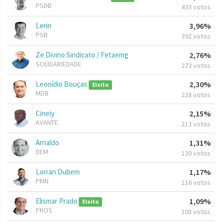
PSDB
433 votos
Lerin
3,96%
PSB
392 votos
Ze Divino Sindicato / Fetaemg
2,76%
SOLIDARIEDADE
273 votos
Leonídio Bouças
2,30%
Eleito
MDB
228 votos
Cineiy
2,15%
AVANTE
213 votos
Arnaldo
1,31%
DEM
130 votos
Lorran Dubem
1,17%
PMN
116 votos
Elismar Prado
1,09%
Eleito
PROS
108 votos