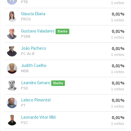
PTB
1 votos
Glaucia Eliana
0,01%
PROS
1 votos
Gustavo Valadares
0,01%
Eleito
PSDB
1 votos
João Pacheco
0,01%
PC do B
1 votos
Judith Coelho
0,01%
MDB
1 votos
Leandro Genaro
0,01%
Eleito
PSD
1 votos
Leleco Pimentel
0,01%
PT
1 votos
Leonardo Vitor Mbl
0,01%
PSC
1 votos