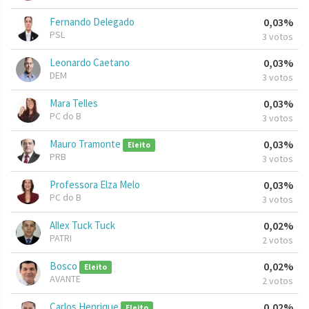
Fernando Delegado
0,03%
PSL
3 votos
Leonardo Caetano
0,03%
DEM
3 votos
Mara Telles
0,03%
PC do B
3 votos
Mauro Tramonte
0,03%
Eleito
PRB
3 votos
Professora Elza Melo
0,03%
PC do B
3 votos
Allex Tuck Tuck
0,02%
PATRI
2 votos
Bosco
0,02%
Eleito
AVANTE
2 votos
Carlos Henrique
0,02%
Eleito