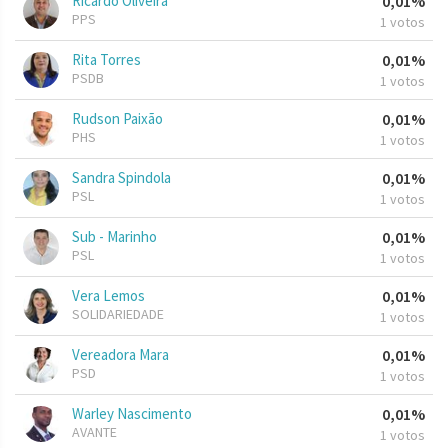
Ricardo Oliveira
0,01%
PPS
1 votos
Rita Torres
0,01%
PSDB
1 votos
Rudson Paixão
0,01%
PHS
1 votos
Sandra Spindola
0,01%
PSL
1 votos
Sub - Marinho
0,01%
PSL
1 votos
Vera Lemos
0,01%
SOLIDARIEDADE
1 votos
Vereadora Mara
0,01%
PSD
1 votos
Warley Nascimento
0,01%
AVANTE
1 votos