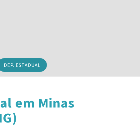
DEP. ESTADUAL
al em Minas
MG)