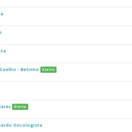
ea
i
nta
 Coelho - Betinho
Eleito
dares
Eleito
uardo Oncologista