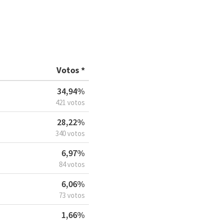
Votos *
34,94%
421 votos
28,22%
340 votos
6,97%
84 votos
6,06%
73 votos
1,66%