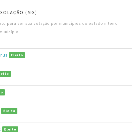
SOLAÇÃO (MG)
to para ver sua votação por municípios do estado inteiro
município
trus
Eleito
leito
to
o
Eleito
s
Eleito