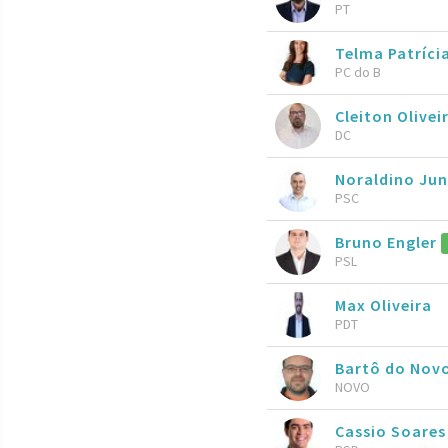
PT
Telma Patríci
PC do B
Cleiton Olivei
DC
Noraldino Ju
PSC
Bruno Engler
PSL
Max Oliveira
PDT
Bartô do Nov
NOVO
Cassio Soare