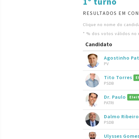
1º turno
RESULTADOS EM CON
Clique no nome do candida
* % dos votos válidos no 
Candidato
Agostinho Pa
PV
Tito Torres
E
PSDB
Dr. Paulo
Elei
PATRI
Dalmo Ribeir
PSDB
Ulysses Gome