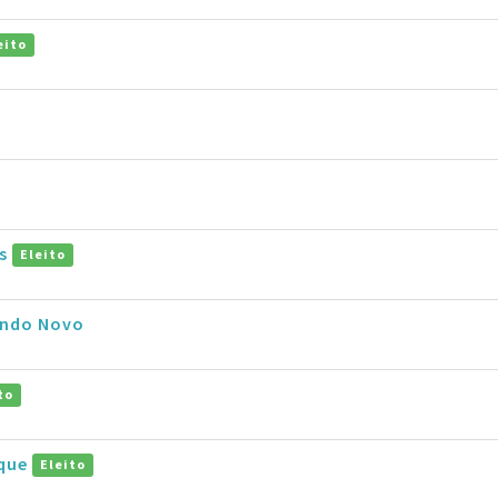
eito
os
Eleito
undo Novo
to
ique
Eleito