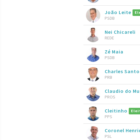
João Leite
El
PSDB
Nei Chicareli
REDE
Zé Maia
PSDB
Charles Sant
PRB
Claudio do M
PROS
Cleitinho
Elei
PPS
Coronel Henr
PSL