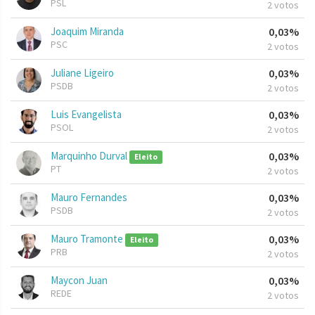
PSL
2 votos
Joaquim Miranda
0,03%
PSC
2 votos
Juliane Ligeiro
0,03%
PSDB
2 votos
Luis Evangelista
0,03%
PSOL
2 votos
Marquinho Durval
0,03%
Eleito
PT
2 votos
Mauro Fernandes
0,03%
PSDB
2 votos
Mauro Tramonte
0,03%
Eleito
PRB
2 votos
Maycon Juan
0,03%
REDE
2 votos