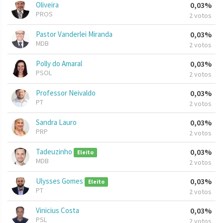
Oliveira
0,03%
PROS
2 votos
Pastor Vanderlei Miranda
0,03%
MDB
2 votos
Polly do Amaral
0,03%
PSOL
2 votos
Professor Neivaldo
0,03%
PT
2 votos
Sandra Lauro
0,03%
PRP
2 votos
Tadeuzinho
0,03%
Eleito
MDB
2 votos
Ulysses Gomes
0,03%
Eleito
PT
2 votos
Vinicius Costa
0,03%
PSL
2 votos