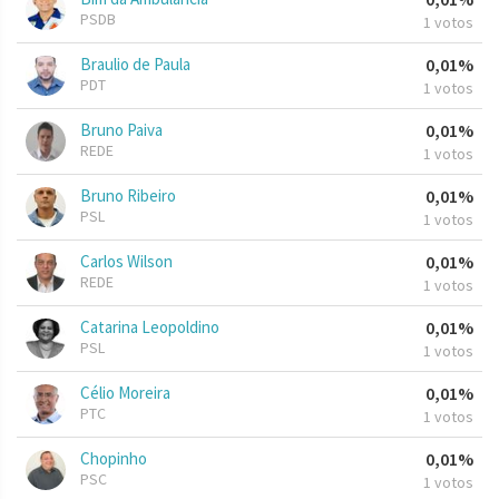
PSDB
1 votos
Braulio de Paula
0,01%
PDT
1 votos
Bruno Paiva
0,01%
REDE
1 votos
Bruno Ribeiro
0,01%
PSL
1 votos
Carlos Wilson
0,01%
REDE
1 votos
Catarina Leopoldino
0,01%
PSL
1 votos
Célio Moreira
0,01%
PTC
1 votos
Chopinho
0,01%
PSC
1 votos