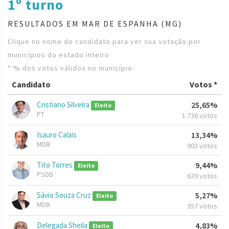
1º turno
RESULTADOS EM MAR DE ESPANHA (MG)
Clique no nome do candidato para ver sua votação por
municípios do estado inteiro
* % dos votos válidos no município
Candidato
Votos *
Cristiano Silveira
25,65%
Eleito
PT
1.736 votos
Isauro Calais
13,34%
MDB
903 votos
Tito Torres
9,44%
Eleito
PSDB
639 votos
Sávio Souza Cruz
5,27%
Eleito
MDB
357 votos
Delegada Sheila
4,83%
Eleito