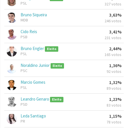
PSL
327 votos
Bruno Siqueira
3,63%
MDB
246 votos
Cido Reis
3,41%
PSB
231 votos
Bruno Engler
2,44%
Eleito
PSL
165 votos
Noraldino Junior
1,36%
Eleito
PSC
92 votos
Marcio Gomes
1,32%
PSL
89 votos
Leandro Genaro
1,23%
Eleito
PSD
83 votos
Leda Santiago
1,15%
PR
78 votos