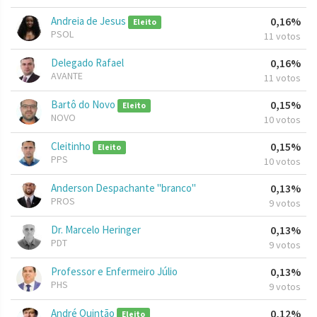
Andreia de Jesus
0,16%
Eleito
PSOL
11 votos
Delegado Rafael
0,16%
AVANTE
11 votos
Bartô do Novo
0,15%
Eleito
NOVO
10 votos
Cleitinho
0,15%
Eleito
PPS
10 votos
Anderson Despachante "branco"
0,13%
PROS
9 votos
Dr. Marcelo Heringer
0,13%
PDT
9 votos
Professor e Enfermeiro Júlio
0,13%
PHS
9 votos
André Quintão
0,12%
Eleito