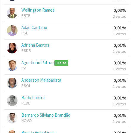
Wellington Ramos
0,03%
PRTB
2 votos
Adão Caetano
0,01%
PSL
1 votos
Adriana Bastos
0,01%
PSDB
1 votos
Agostinho Patrus
0,01%
Eleito
PV
1 votos
Anderson Malabarista
0,01%
PSOL
1 votos
Badu Lontra
0,01%
REDE
1 votos
Bernardo Silviano Brandão
0,01%
NOVO
1 votos
Bim da Ambulância
0,01%