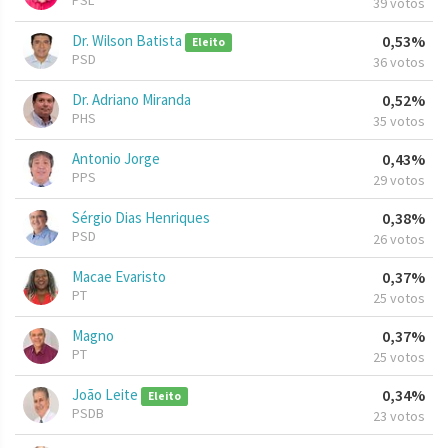
PSL
39 votos
Dr. Wilson Batista
0,53%
Eleito
PSD
36 votos
Dr. Adriano Miranda
0,52%
PHS
35 votos
Antonio Jorge
0,43%
PPS
29 votos
Sérgio Dias Henriques
0,38%
PSD
26 votos
Macae Evaristo
0,37%
PT
25 votos
Magno
0,37%
PT
25 votos
João Leite
0,34%
Eleito
PSDB
23 votos