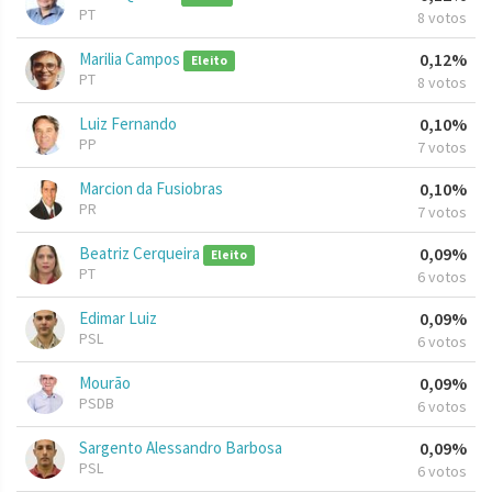
PT
8 votos
Marilia Campos
0,12%
Eleito
PT
8 votos
Luiz Fernando
0,10%
PP
7 votos
Marcion da Fusiobras
0,10%
PR
7 votos
Beatriz Cerqueira
0,09%
Eleito
PT
6 votos
Edimar Luiz
0,09%
PSL
6 votos
Mourão
0,09%
PSDB
6 votos
Sargento Alessandro Barbosa
0,09%
PSL
6 votos