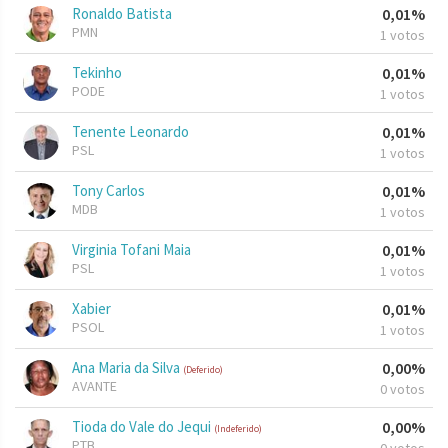
Ronaldo Batista
0,01%
PMN
1 votos
Tekinho
0,01%
PODE
1 votos
Tenente Leonardo
0,01%
PSL
1 votos
Tony Carlos
0,01%
MDB
1 votos
Virginia Tofani Maia
0,01%
PSL
1 votos
Xabier
0,01%
PSOL
1 votos
Ana Maria da Silva
0,00%
(Deferido)
AVANTE
0 votos
Tioda do Vale do Jequi
0,00%
(Indeferido)
PTB