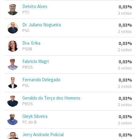
Delvito Alves
0,03%
PTC
2 votos
Dr. Juliano Nogueira
0,03%
PSC
2 votos
Dra. Erika
0,03%
PSDB
2 votos
Fabricio Magri
0,03%
PROS
2 votos
Fernando Delegado
0,03%
PSL
2 votos
Geraldo do Terço dos Homens
0,03%
PROS
2 votos
Gleyk Silveira
0,03%
PC do B
2 votos
Jerry Andrade Policial
0,03%