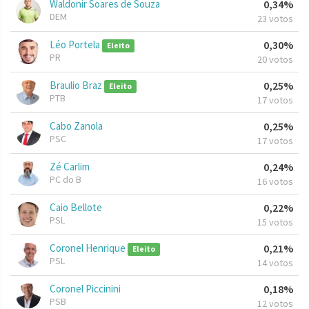
Waldonir Soares de Souza
0,34%
DEM
23 votos
Léo Portela
0,30%
Eleito
PR
20 votos
Braulio Braz
0,25%
Eleito
PTB
17 votos
Cabo Zanola
0,25%
PSC
17 votos
Zé Carlim
0,24%
PC do B
16 votos
Caio Bellote
0,22%
PSL
15 votos
Coronel Henrique
0,21%
Eleito
PSL
14 votos
Coronel Piccinini
0,18%
PSB
12 votos