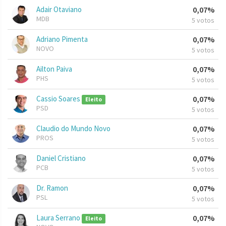
Adair Otaviano
0,07%
MDB
5 votos
Adriano Pimenta
0,07%
NOVO
5 votos
Ailton Paiva
0,07%
PHS
5 votos
Cassio Soares
0,07%
Eleito
PSD
5 votos
Claudio do Mundo Novo
0,07%
PROS
5 votos
Daniel Cristiano
0,07%
PCB
5 votos
Dr. Ramon
0,07%
PSL
5 votos
Laura Serrano
0,07%
Eleito