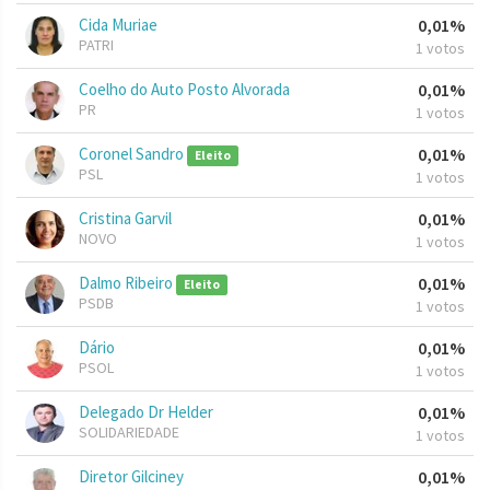
Cida Muriae
0,01%
PATRI
1 votos
Coelho do Auto Posto Alvorada
0,01%
PR
1 votos
Coronel Sandro
0,01%
Eleito
PSL
1 votos
Cristina Garvil
0,01%
NOVO
1 votos
Dalmo Ribeiro
0,01%
Eleito
PSDB
1 votos
Dário
0,01%
PSOL
1 votos
Delegado Dr Helder
0,01%
SOLIDARIEDADE
1 votos
Diretor Gilciney
0,01%