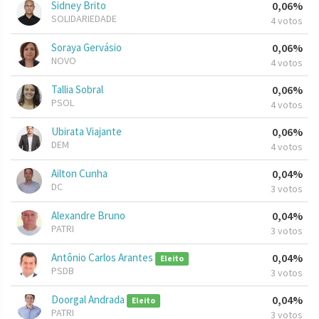
Sidney Brito
0,06%
SOLIDARIEDADE
4 votos
Soraya Gervásio
0,06%
NOVO
4 votos
Tallia Sobral
0,06%
PSOL
4 votos
Ubirata Viajante
0,06%
DEM
4 votos
Ailton Cunha
0,04%
DC
3 votos
Alexandre Bruno
0,04%
PATRI
3 votos
Antônio Carlos Arantes
0,04%
Eleito
PSDB
3 votos
Doorgal Andrada
0,04%
Eleito
PATRI
3 votos