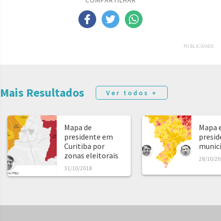
COMPARTILHAR
PUBLICIDADE
Mais Resultados
Ver todos +
Mapa de
Mapa e
presidente em
presid
Curitiba por
municíp
zonas eleitorais
28/10/20
31/10/2018