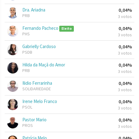
Dra. Ariadna
0,04%
PRB
3 votos
Fernando Pacheco
0,04%
Eleito
PHS
3 votos
Gabrielly Cardoso
0,04%
PSDB
3 votos
Hilda da Maçã do Amor
0,04%
PRB
3 votos
Ilidio Ferrarinha
0,04%
SOLIDARIEDADE
3 votos
Irene Melo Franco
0,04%
PSOL
3 votos
Pastor Mario
0,04%
PROS
3 votos
Patrícia Melo
0,04%