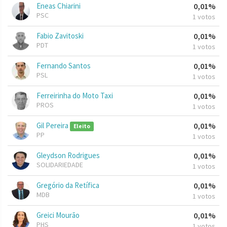
Eneas Chiarini
0,01%
PSC
1 votos
Fabio Zavitoski
0,01%
PDT
1 votos
Fernando Santos
0,01%
PSL
1 votos
Ferreirinha do Moto Taxi
0,01%
PROS
1 votos
Gil Pereira
0,01%
Eleito
PP
1 votos
Gleydson Rodrigues
0,01%
SOLIDARIEDADE
1 votos
Gregório da Retífica
0,01%
MDB
1 votos
Greici Mourão
0,01%
PHS
1 votos