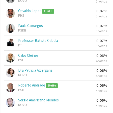
NOVO
5 votos
Osvaldo Lopes
0,07%
Eleito
PHS
5 votos
Paula Camargos
0,07%
PSDB
5 votos
Professor Batista Cebola
0,07%
PT
5 votos
Cabo Cleines
0,06%
PSL
4 votos
Dra Patricia Albergaria
0,06%
NOVO
4 votos
Roberto Andrade
0,06%
Eleito
PSB
4 votos
Sergio Americano Mendes
0,06%
NOVO
4 votos