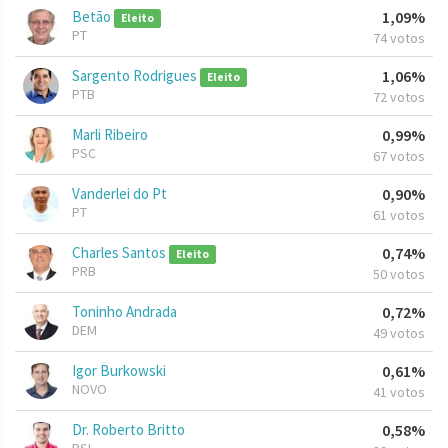
Betão
1,09%
Eleito
PT
74 votos
Sargento Rodrigues
1,06%
Eleito
PTB
72 votos
Marli Ribeiro
0,99%
PSC
67 votos
Vanderlei do Pt
0,90%
PT
61 votos
Charles Santos
0,74%
Eleito
PRB
50 votos
Toninho Andrada
0,72%
DEM
49 votos
Igor Burkowski
0,61%
NOVO
41 votos
Dr. Roberto Britto
0,58%