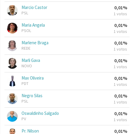
Marcio Castor
0,01%
PSL
1 votos
Maria Angela
0,01%
PSOL
1 votos
Marlene Braga
0,01%
REDE
1 votos
Marli Gava
0,01%
NOVO
1 votos
Max Oliveira
0,01%
PDT
1 votos
Negro Silas
0,01%
PSL
1 votos
Oswaldinho Salgado
0,01%
PV
1 votos
Pr. Nilson
0,01%