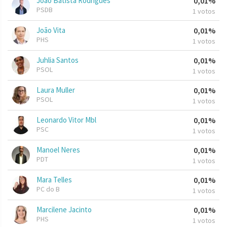
João Batista Rodrigues
0,01%
PSDB
1 votos
João Vita
0,01%
PHS
1 votos
Juhlia Santos
0,01%
PSOL
1 votos
Laura Muller
0,01%
PSOL
1 votos
Leonardo Vitor Mbl
0,01%
PSC
1 votos
Manoel Neres
0,01%
PDT
1 votos
Mara Telles
0,01%
PC do B
1 votos
Marcilene Jacinto
0,01%
PHS
1 votos