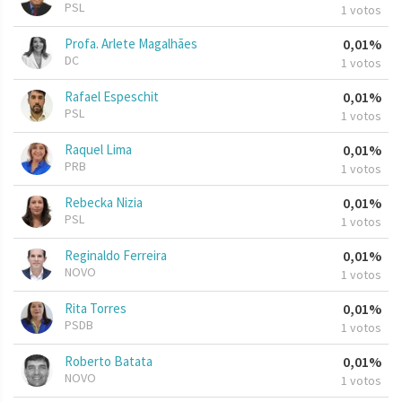
PSL
1 votos
Profa. Arlete Magalhães
0,01%
DC
1 votos
Rafael Espeschit
0,01%
PSL
1 votos
Raquel Lima
0,01%
PRB
1 votos
Rebecka Nizia
0,01%
PSL
1 votos
Reginaldo Ferreira
0,01%
NOVO
1 votos
Rita Torres
0,01%
PSDB
1 votos
Roberto Batata
0,01%
NOVO
1 votos