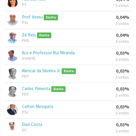
PT
3 votos
Prof. Irineu
0,04%
Eleito
PSL
3 votos
Zé Reis
0,04%
Eleito
PHS
3 votos
Acs e Professor Rui Miranda
0,03%
AVANTE
2 votos
Alencar da Silveira Jr.
0,03%
Eleito
PDT
2 votos
Carlos Pimenta
0,03%
Eleito
PDT
2 votos
Celton Mesquita
0,03%
PSL
2 votos
Davi Costa
0,03%
DC
2 votos