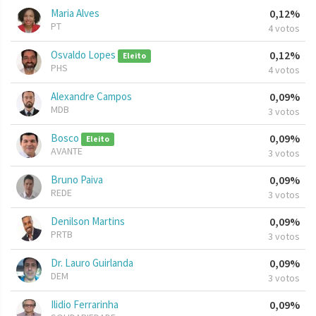
Maria Alves
0,12%
PT
4 votos
Osvaldo Lopes
0,12%
Eleito
PHS
4 votos
Alexandre Campos
0,09%
MDB
3 votos
Bosco
0,09%
Eleito
AVANTE
3 votos
Bruno Paiva
0,09%
REDE
3 votos
Denilson Martins
0,09%
PRTB
3 votos
Dr. Lauro Guirlanda
0,09%
DEM
3 votos
Ilidio Ferrarinha
0,09%