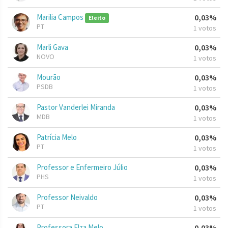
Marilia Campos
0,03%
Eleito
PT
1 votos
Marli Gava
0,03%
NOVO
1 votos
Mourão
0,03%
PSDB
1 votos
Pastor Vanderlei Miranda
0,03%
MDB
1 votos
Patrícia Melo
0,03%
PT
1 votos
Professor e Enfermeiro Júlio
0,03%
PHS
1 votos
Professor Neivaldo
0,03%
PT
1 votos
Professora Elza Melo
0,03%