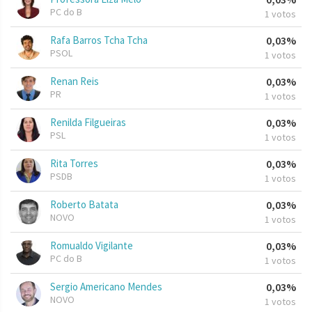
PC do B
1 votos
Rafa Barros Tcha Tcha
0,03%
PSOL
1 votos
Renan Reis
0,03%
PR
1 votos
Renilda Filgueiras
0,03%
PSL
1 votos
Rita Torres
0,03%
PSDB
1 votos
Roberto Batata
0,03%
NOVO
1 votos
Romualdo Vigilante
0,03%
PC do B
1 votos
Sergio Americano Mendes
0,03%
NOVO
1 votos