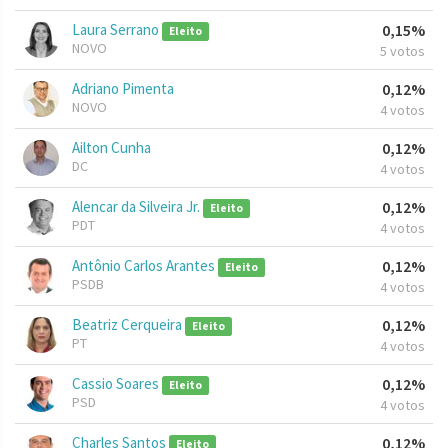
Laura Serrano
0,15%
Eleito
NOVO
5 votos
Adriano Pimenta
0,12%
NOVO
4 votos
Ailton Cunha
0,12%
DC
4 votos
Alencar da Silveira Jr.
0,12%
Eleito
PDT
4 votos
Antônio Carlos Arantes
0,12%
Eleito
PSDB
4 votos
Beatriz Cerqueira
0,12%
Eleito
PT
4 votos
Cassio Soares
0,12%
Eleito
PSD
4 votos
Charles Santos
0,12%
Eleito