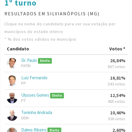
1º turno
RESULTADOS EM SILVIANÓPOLIS (MG)
Clique no nome do candidato para ver sua votação por
municípios do estado inteiro
* % dos votos válidos no município
Candidato
Votos *
Dr. Paulo
26,84%
Eleito
PATRI
867 votos
Luiz Fernando
16,81%
PP
543 votos
Ulysses Gomes
12,54%
Eleito
PT
405 votos
Toninho Andrada
10,46%
DEM
338 votos
Dalmo Ribeiro
2,60%
Eleito