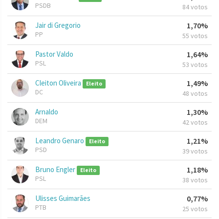
PSDB
84 votos
Jair di Gregorio
1,70%
PP
55 votos
Pastor Valdo
1,64%
PSL
53 votos
Cleiton Oliveira
1,49%
Eleito
DC
48 votos
Arnaldo
1,30%
DEM
42 votos
Leandro Genaro
1,21%
Eleito
PSD
39 votos
Bruno Engler
1,18%
Eleito
PSL
38 votos
Ulisses Guimarães
0,77%
PTB
25 votos