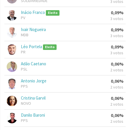
SOLIDARIEDADE
3 votos
Inácio Franco
0,09%
Eleito
PV
3 votos
Ivair Nogueira
0,09%
MDB
3 votos
Léo Portela
0,09%
Eleito
PR
3 votos
Adão Caetano
0,06%
PSL
2 votos
Antonio Jorge
0,06%
PPS
2 votos
Cristina Garvil
0,06%
NOVO
2 votos
Danilo Baroni
0,06%
PPS
2 votos