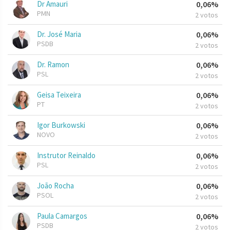
Dr Amauri
0,06%
PMN
2 votos
Dr. José Maria
0,06%
PSDB
2 votos
Dr. Ramon
0,06%
PSL
2 votos
Geisa Teixeira
0,06%
PT
2 votos
Igor Burkowski
0,06%
NOVO
2 votos
Instrutor Reinaldo
0,06%
PSL
2 votos
João Rocha
0,06%
PSOL
2 votos
Paula Camargos
0,06%
PSDB
2 votos