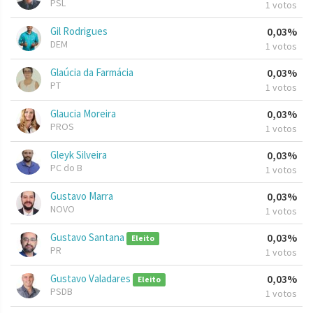
PSL
1 votos
Gil Rodrigues
0,03%
DEM
1 votos
Glaúcia da Farmácia
0,03%
PT
1 votos
Glaucia Moreira
0,03%
PROS
1 votos
Gleyk Silveira
0,03%
PC do B
1 votos
Gustavo Marra
0,03%
NOVO
1 votos
Gustavo Santana
0,03%
Eleito
PR
1 votos
Gustavo Valadares
0,03%
Eleito
PSDB
1 votos