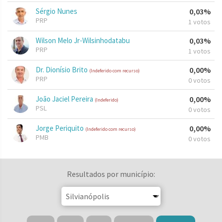
Sérgio Nunes
0,03%
PRP
1 votos
Wilson Melo Jr-Wilsinhodatabu
0,03%
PRP
1 votos
Dr. Dionísio Brito
0,00%
(Indeferido com recurso)
PRP
0 votos
João Jaciel Pereira
0,00%
(Indeferido)
PSL
0 votos
Jorge Periquito
0,00%
(Indeferido com recurso)
PMB
0 votos
Resultados por município: