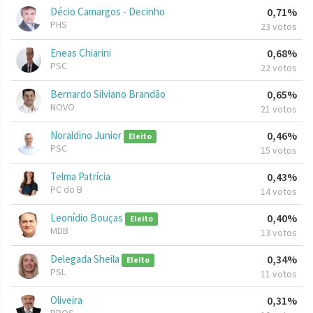
Décio Camargos - Decinho
0,71%
PHS
23 votos
Eneas Chiarini
0,68%
PSC
22 votos
Bernardo Silviano Brandão
0,65%
NOVO
21 votos
Noraldino Junior
0,46%
Eleito
PSC
15 votos
Telma Patrícia
0,43%
PC do B
14 votos
Leonídio Bouças
0,40%
Eleito
MDB
13 votos
Delegada Sheila
0,34%
Eleito
PSL
11 votos
Oliveira
0,31%