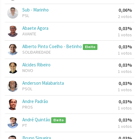
Sub - Marinho
0,06%
PSL
2 votos
Abaete Agora
0,03%
AVANTE
1 votos
Alberto Pinto Coelho - Betinho
0,03%
Eleito
SOLIDARIEDADE
1 votos
Alcides Ribeiro
0,03%
NOVO
1 votos
Anderson Malabarista
0,03%
PSOL
1 votos
Andre Padrão
0,03%
PROS
1 votos
André Quintão
0,03%
Eleito
PT
1 votos
Bruno Siqueira
0,03%