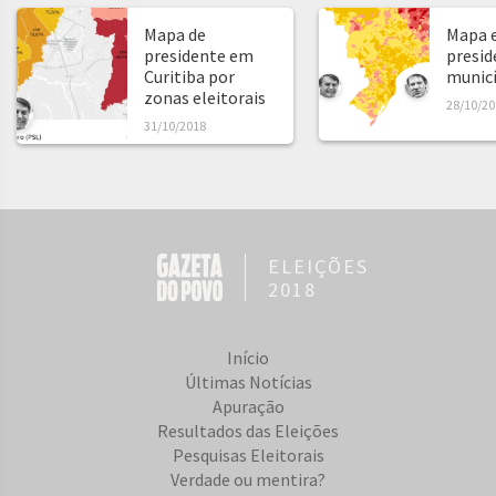
Mapa de
Mapa e
presidente em
presid
Curitiba por
municíp
zonas eleitorais
28/10/20
31/10/2018
ELEIÇÕES
2018
Início
Últimas Notícias
Apuração
Resultados das Eleições
Pesquisas Eleitorais
Verdade ou mentira?