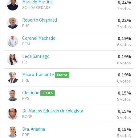
Marcelo Martins
0,22%
SOLIDARIEDADE
7 votos
Roberto Ghignatti
0,22%
PHS
7 votos
Coronel Machado
0,19%
DEM
6 votos
Leda Santiago
0,19%
PR
6 votos
Mauro Tramonte
0,19%
Eleito
PRB
6 votos
Cleitinho
0,15%
Eleito
PPS
5 votos
Dr. Marcos Eduardo Oncologista
0,15%
PODE
5 votos
Dra. Ariadna
0,15%
PRB
5 votos