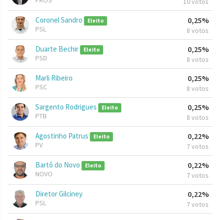
PROS
10 votos
Coronel Sandro
0,25%
Eleito
PSL
8 votos
Duarte Bechir
0,25%
Eleito
PSD
8 votos
Marli Ribeiro
0,25%
PSC
8 votos
Sargento Rodrigues
0,25%
Eleito
PTB
8 votos
Agostinho Patrus
0,22%
Eleito
PV
7 votos
Bartô do Novo
0,22%
Eleito
NOVO
7 votos
Diretor Gilciney
0,22%
PSL
7 votos