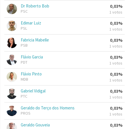
Dr Roberto Bob
0,03%
PSC
1 votos
Edimar Luiz
0,03%
PSL
1 votos
Fabricia Mabelle
0,03%
PSB
1 votos
Flávio Garcia
0,03%
PDT
1 votos
Flávio Pinto
0,03%
MDB
1 votos
Gabriel Vidigal
0,03%
PTC
1 votos
Geraldo do Terço dos Homens
0,03%
PROS
1 votos
Geraldo Gouveia
0,03%