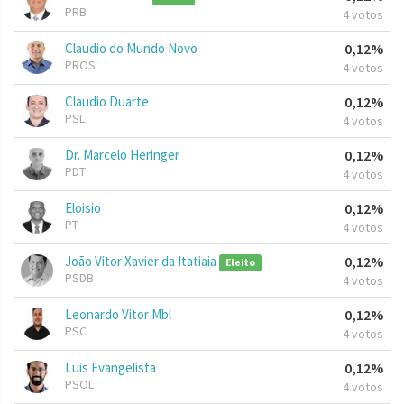
PRB
4 votos
Claudio do Mundo Novo
0,12%
PROS
4 votos
Claudio Duarte
0,12%
PSL
4 votos
Dr. Marcelo Heringer
0,12%
PDT
4 votos
Eloisio
0,12%
PT
4 votos
João Vitor Xavier da Itatiaia
0,12%
Eleito
PSDB
4 votos
Leonardo Vitor Mbl
0,12%
PSC
4 votos
Luis Evangelista
0,12%
PSOL
4 votos