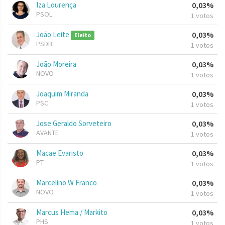
Iza Lourença
0,03%
PSOL
1 votos
João Leite
0,03%
Eleito
PSDB
1 votos
João Moreira
0,03%
NOVO
1 votos
Joaquim Miranda
0,03%
PSC
1 votos
Jose Geraldo Sorveteiro
0,03%
AVANTE
1 votos
Macae Evaristo
0,03%
PT
1 votos
Marcelino W Franco
0,03%
NOVO
1 votos
Marcus Hema / Markito
0,03%
PHS
1 votos