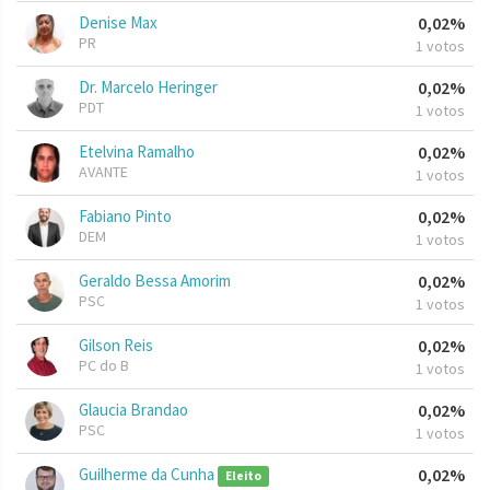
Denise Max
0,02%
PR
1 votos
Dr. Marcelo Heringer
0,02%
PDT
1 votos
Etelvina Ramalho
0,02%
AVANTE
1 votos
Fabiano Pinto
0,02%
DEM
1 votos
Geraldo Bessa Amorim
0,02%
PSC
1 votos
Gilson Reis
0,02%
PC do B
1 votos
Glaucia Brandao
0,02%
PSC
1 votos
Guilherme da Cunha
0,02%
Eleito