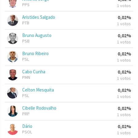
PPS
1 votos
Aristides Salgado
0,02%
PTB
1 votos
Bruno Augusto
0,02%
PSB
1 votos
Bruno Ribeiro
0,02%
PSL
1 votos
Cabo Cunha
0,02%
PMN
1 votos
Celton Mesquita
0,02%
PSL
1 votos
Cibelle Rodovalho
0,02%
PRP
1 votos
Dário
0,02%
PSOL
1 votos