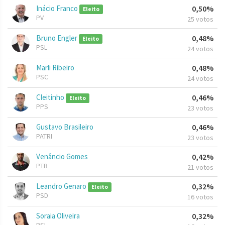
Inácio Franco
0,50%
Eleito
PV
25 votos
Bruno Engler
0,48%
Eleito
PSL
24 votos
Marli Ribeiro
0,48%
PSC
24 votos
Cleitinho
0,46%
Eleito
PPS
23 votos
Gustavo Brasileiro
0,46%
PATRI
23 votos
Venâncio Gomes
0,42%
PTB
21 votos
Leandro Genaro
0,32%
Eleito
PSD
16 votos
Soraia Oliveira
0,32%