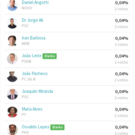
Daniel Angotti
0,04%
NOVO
2 votos
Dr Jorge Ali
0,04%
PSC
2 votos
Iran Barbosa
0,04%
MDB
2 votos
João Leite
0,04%
Eleito
PSDB
2 votos
João Pacheco
0,04%
PC do B
2 votos
Joaquim Miranda
0,04%
PSC
2 votos
Maria Alves
0,04%
PT
2 votos
Osvaldo Lopes
0,04%
Eleito
PHS
2 votos