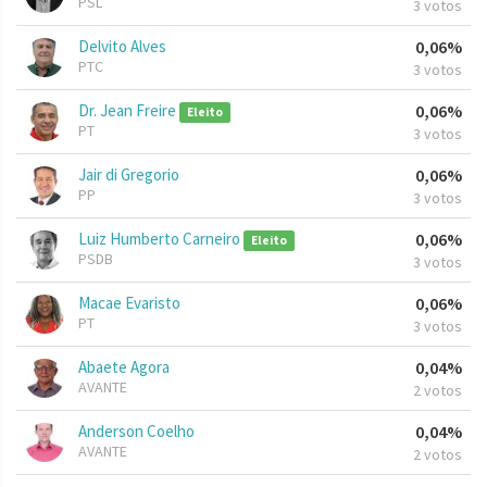
PSL
3 votos
Delvito Alves
0,06%
PTC
3 votos
Dr. Jean Freire
0,06%
Eleito
PT
3 votos
Jair di Gregorio
0,06%
PP
3 votos
Luiz Humberto Carneiro
0,06%
Eleito
PSDB
3 votos
Macae Evaristo
0,06%
PT
3 votos
Abaete Agora
0,04%
AVANTE
2 votos
Anderson Coelho
0,04%
AVANTE
2 votos