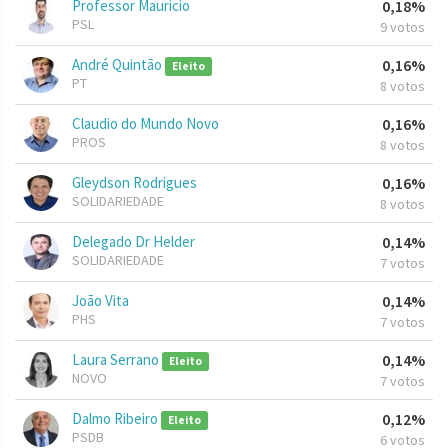
Professor Mauricio
0,18%
PSL
9 votos
André Quintão
0,16%
Eleito
PT
8 votos
Claudio do Mundo Novo
0,16%
PROS
8 votos
Gleydson Rodrigues
0,16%
SOLIDARIEDADE
8 votos
Delegado Dr Helder
0,14%
SOLIDARIEDADE
7 votos
João Vita
0,14%
PHS
7 votos
Laura Serrano
0,14%
Eleito
NOVO
7 votos
Dalmo Ribeiro
0,12%
Eleito
PSDB
6 votos