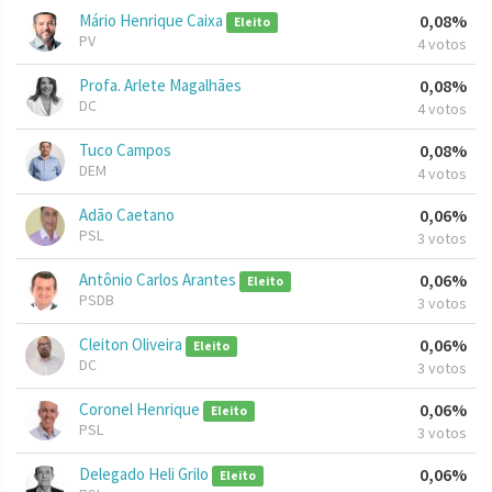
Mário Henrique Caixa
0,08%
Eleito
PV
4 votos
Profa. Arlete Magalhães
0,08%
DC
4 votos
Tuco Campos
0,08%
DEM
4 votos
Adão Caetano
0,06%
PSL
3 votos
Antônio Carlos Arantes
0,06%
Eleito
PSDB
3 votos
Cleiton Oliveira
0,06%
Eleito
DC
3 votos
Coronel Henrique
0,06%
Eleito
PSL
3 votos
Delegado Heli Grilo
0,06%
Eleito