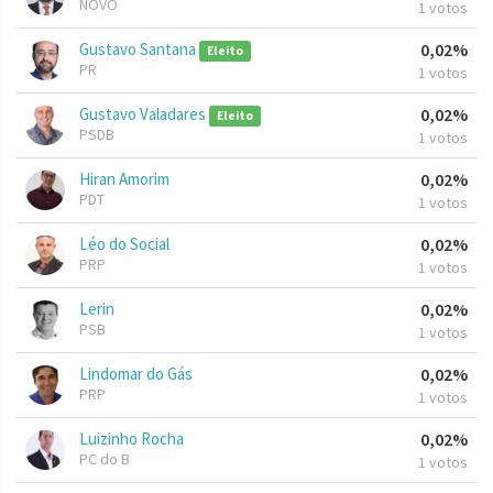
NOVO
1 votos
Gustavo Santana
0,02%
Eleito
PR
1 votos
Gustavo Valadares
0,02%
Eleito
PSDB
1 votos
Hiran Amorim
0,02%
PDT
1 votos
Léo do Social
0,02%
PRP
1 votos
Lerin
0,02%
PSB
1 votos
Lindomar do Gás
0,02%
PRP
1 votos
Luizinho Rocha
0,02%
PC do B
1 votos