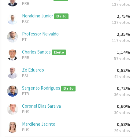
PRB
137 votos
Noraldino Junior
2,75%
Eleito
PSC
137 votos
Professor Neivaldo
2,35%
PT
117 votos
Charles Santos
1,14%
Eleito
PRB
57 votos
Zé Eduardo
0,82%
PSL
41 votos
Sargento Rodrigues
0,72%
Eleito
PTB
36 votos
Coronel Elias Saraiva
0,60%
PHS
30 votos
Marcilene Jacinto
0,58%
PHS
29 votos