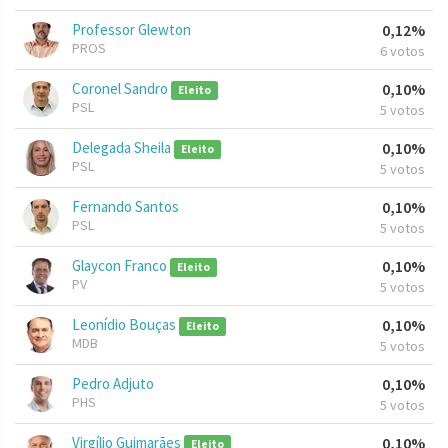
Professor Glewton
0,12%
PROS
6 votos
Coronel Sandro
0,10%
Eleito
PSL
5 votos
Delegada Sheila
0,10%
Eleito
PSL
5 votos
Fernando Santos
0,10%
PSL
5 votos
Glaycon Franco
0,10%
Eleito
PV
5 votos
Leonídio Bouças
0,10%
Eleito
MDB
5 votos
Pedro Adjuto
0,10%
PHS
5 votos
Virgílio Guimarães
0,10%
Eleito