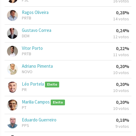
PSL
16 votos
Ragos Oliveira
0,28%
PRTB
14 votos
Gustavo Correa
0,24%
DEM
12 votos
Vitor Porto
0,22%
PRTB
11 votos
Adriano Pimenta
0,20%
NOVO
10 votos
Léo Portela
0,20%
Eleito
PR
10 votos
Marilia Campos
0,20%
Eleito
PT
10 votos
Eduardo Guerreiro
0,18%
PPS
9 votos