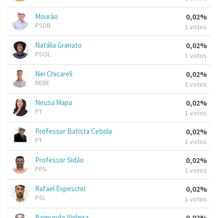
Mourão
0,02%
PSDB
1 votos
Natália Granato
0,02%
PSOL
1 votos
Nei Chicareli
0,02%
REDE
1 votos
Neusa Mapa
0,02%
PT
1 votos
Professor Batista Cebola
0,02%
PT
1 votos
Professor Sidão
0,02%
PPS
1 votos
Rafael Espeschit
0,02%
PSL
1 votos
Raimundo Violeira
0,02%