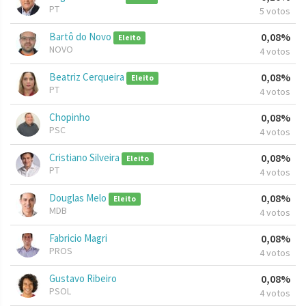
PT
5 votos
Bartô do Novo
0,08%
Eleito
NOVO
4 votos
Beatriz Cerqueira
0,08%
Eleito
PT
4 votos
Chopinho
0,08%
PSC
4 votos
Cristiano Silveira
0,08%
Eleito
PT
4 votos
Douglas Melo
0,08%
Eleito
MDB
4 votos
Fabricio Magri
0,08%
PROS
4 votos
Gustavo Ribeiro
0,08%
PSOL
4 votos