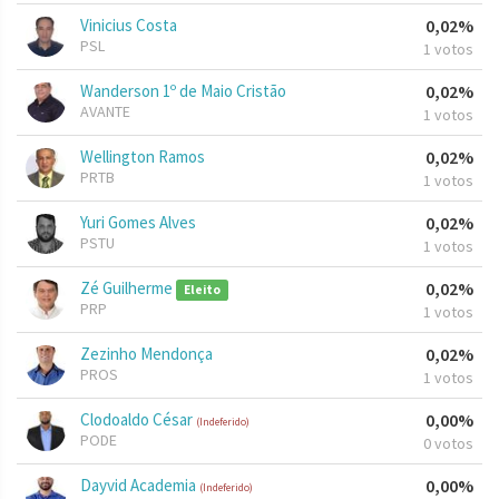
Vinicius Costa
0,02%
PSL
1 votos
Wanderson 1º de Maio Cristão
0,02%
AVANTE
1 votos
Wellington Ramos
0,02%
PRTB
1 votos
Yuri Gomes Alves
0,02%
PSTU
1 votos
Zé Guilherme
0,02%
Eleito
PRP
1 votos
Zezinho Mendonça
0,02%
PROS
1 votos
Clodoaldo César
0,00%
(Indeferido)
PODE
0 votos
Dayvid Academia
0,00%
(Indeferido)