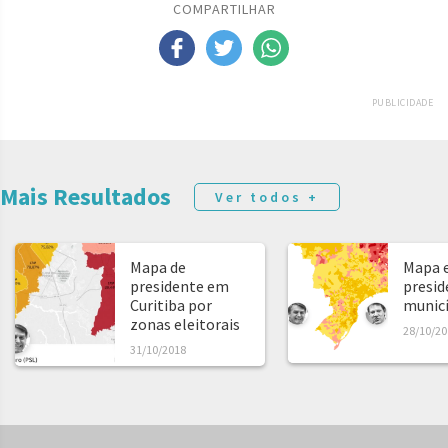
COMPARTILHAR
PUBLICIDADE
Mais Resultados
Ver todos +
Mapa de
Mapa e
presidente em
presid
Curitiba por
municíp
zonas eleitorais
28/10/20
31/10/2018