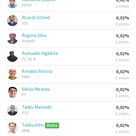
PATRI
1 votos
Ricardo Scheid
0,02%
PSL
1 votos
Rogerio Silva
0,02%
AVANTE
1 votos
Romualdo Vigilante
0,02%
PC do B
1 votos
Ronaldo Batista
0,02%
PMN
1 votos
Silésio Miranda
0,02%
PT
1 votos
Tadeu Machado
0,02%
PSC
1 votos
Tadeuzinho
0,02%
Eleito
MDB
1 votos