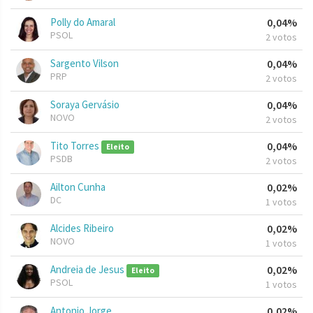
Polly do Amaral
0,04%
PSOL
2 votos
Sargento Vilson
0,04%
PRP
2 votos
Soraya Gervásio
0,04%
NOVO
2 votos
Tito Torres
0,04%
Eleito
PSDB
2 votos
Ailton Cunha
0,02%
DC
1 votos
Alcides Ribeiro
0,02%
NOVO
1 votos
Andreia de Jesus
0,02%
Eleito
PSOL
1 votos
Antonio Jorge
0,02%