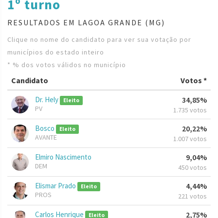
1º turno
RESULTADOS EM LAGOA GRANDE (MG)
Clique no nome do candidato para ver sua votação por
municípios do estado inteiro
* % dos votos válidos no município
Candidato
Votos *
Dr. Hely
34,85%
Eleito
PV
1.735 votos
Bosco
20,22%
Eleito
AVANTE
1.007 votos
Elmiro Nascimento
9,04%
DEM
450 votos
Elismar Prado
4,44%
Eleito
PROS
221 votos
Carlos Henrique
2,75%
Eleito