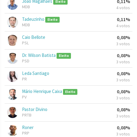
João Magalhães
0,11%
Eleito
MDB
4 votos
Tadeuzinho
0,11%
Eleito
MDB
4 votos
Caio Bellote
0,08%
PSL
3 votos
Dr. Wilson Batista
0,08%
Eleito
PSD
3 votos
Leda Santiago
0,08%
PR
3 votos
Mário Henrique Caixa
0,08%
Eleito
PV
3 votos
Pastor Divino
0,08%
PRTB
3 votos
Roner
0,08%
PRP
3 votos