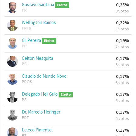
Gustavo Santana
0,25%
Eleito
PR
9 votos
Wellington Ramos
0,22%
PRTB
8 votos
Gil Pereira
0,19%
Eleito
PP
7 votos
Celton Mesquita
0,17%
PSL
6 votos
Claudio do Mundo Novo
0,17%
PROS
6 votos
Delegado Heli Grilo
0,17%
Eleito
PSL
6 votos
Dr. Marcelo Heringer
0,17%
PDT
6 votos
Leleco Pimentel
0,17%
PT