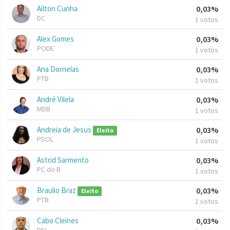
Ailton Cunha
0,03%
DC
1 votos
Alex Gomes
0,03%
PODE
1 votos
Ana Dornelas
0,03%
PTB
1 votos
André Vilela
0,03%
MDB
1 votos
Andreia de Jesus
0,03%
Eleito
PSOL
1 votos
Astrid Sarmento
0,03%
PC do B
1 votos
Braulio Braz
0,03%
Eleito
PTB
1 votos
Cabo Cleines
0,03%