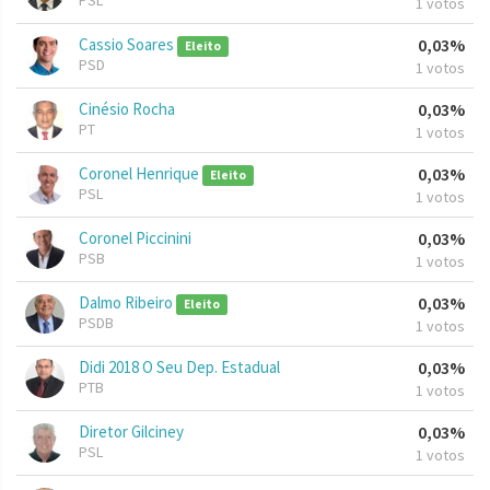
PSL
1 votos
Cassio Soares
0,03%
Eleito
PSD
1 votos
Cinésio Rocha
0,03%
PT
1 votos
Coronel Henrique
0,03%
Eleito
PSL
1 votos
Coronel Piccinini
0,03%
PSB
1 votos
Dalmo Ribeiro
0,03%
Eleito
PSDB
1 votos
Didi 2018 O Seu Dep. Estadual
0,03%
PTB
1 votos
Diretor Gilciney
0,03%
PSL
1 votos