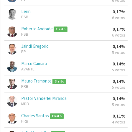
6 votos
Lerin
0,17%
PSB
6 votos
Roberto Andrade
0,17%
Eleito
PSB
6 votos
Jair di Gregorio
0,14%
PP
5 votos
Marco Camara
0,14%
AVANTE
5 votos
Mauro Tramonte
0,14%
Eleito
PRB
5 votos
Pastor Vanderlei Miranda
0,14%
MDB
5 votos
Charles Santos
0,11%
Eleito
PRB
4 votos