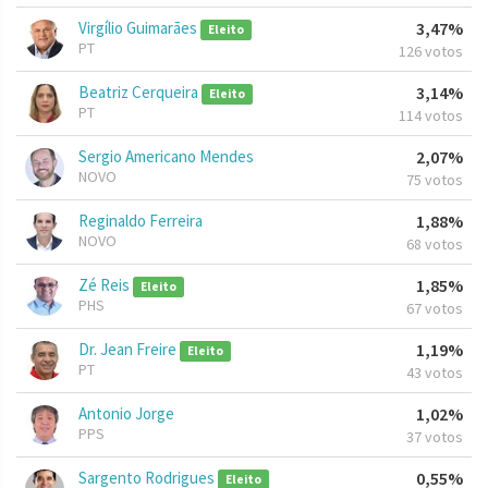
Virgílio Guimarães
3,47%
Eleito
PT
126 votos
Beatriz Cerqueira
3,14%
Eleito
PT
114 votos
Sergio Americano Mendes
2,07%
NOVO
75 votos
Reginaldo Ferreira
1,88%
NOVO
68 votos
Zé Reis
1,85%
Eleito
PHS
67 votos
Dr. Jean Freire
1,19%
Eleito
PT
43 votos
Antonio Jorge
1,02%
PPS
37 votos
Sargento Rodrigues
0,55%
Eleito