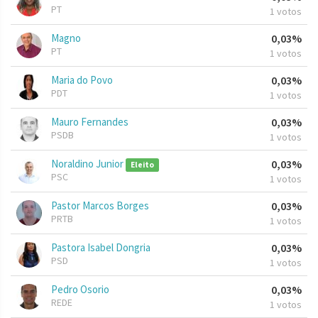
PT
1 votos
Magno
0,03%
PT
1 votos
Maria do Povo
0,03%
PDT
1 votos
Mauro Fernandes
0,03%
PSDB
1 votos
Noraldino Junior
0,03%
Eleito
PSC
1 votos
Pastor Marcos Borges
0,03%
PRTB
1 votos
Pastora Isabel Dongria
0,03%
PSD
1 votos
Pedro Osorio
0,03%
REDE
1 votos