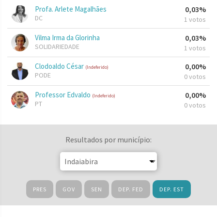
Profa. Arlete Magalhães
0,03%
DC
1 votos
Vilma Irma da Glorinha
0,03%
SOLIDARIEDADE
1 votos
Clodoaldo César
0,00%
(Indeferido)
PODE
0 votos
Professor Edvaldo
0,00%
(Indeferido)
PT
0 votos
Resultados por município:
PRES
GOV
SEN
DEP. FED
DEP. EST