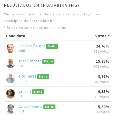
RESULTADOS EM INDAIABIRA (MG)
Clique no nome do candidato para ver sua votação por
municípios do estado inteiro
* % dos votos válidos no município
Candidato
Votos *
Leonídio Bouças
24,43%
Eleito
MDB
886 votos
Arlen Santiago
15,75%
Eleito
PTB
571 votos
Tito Torres
9,98%
Eleito
PSDB
362 votos
Leninha
9,35%
Eleito
PT
339 votos
Carlos Pimenta
5,30%
Eleito
PDT
192 votos