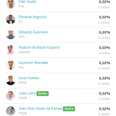
Eder Godoi
0,03%
PSL
1 votos
Eduardo Augusto
0,03%
DC
1 votos
Eduardo Guerreiro
0,03%
PPS
1 votos
Hudson do Bazar Esporte
0,03%
AVANTE
1 votos
Instrutor Reinaldo
0,03%
PSL
1 votos
Ivson Gomes
0,03%
PRTB
1 votos
João Leite
0,03%
Eleito
PSDB
1 votos
João Vitor Xavier da Itatiaia
0,03%
Eleito
PSDB
1 votos