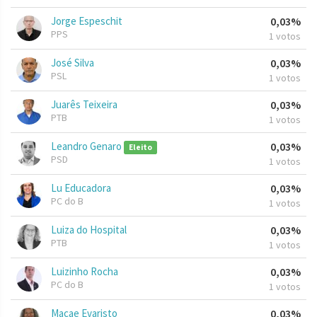
Jorge Espeschit
0,03%
PPS
1 votos
José Silva
0,03%
PSL
1 votos
Juarês Teixeira
0,03%
PTB
1 votos
Leandro Genaro
0,03%
Eleito
PSD
1 votos
Lu Educadora
0,03%
PC do B
1 votos
Luiza do Hospital
0,03%
PTB
1 votos
Luizinho Rocha
0,03%
PC do B
1 votos
Macae Evaristo
0,03%