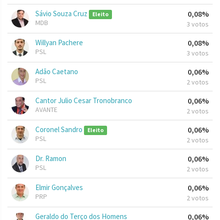
Sávio Souza Cruz
0,08%
Eleito
MDB
3 votos
Willyan Pachere
0,08%
PSL
3 votos
Adão Caetano
0,06%
PSL
2 votos
Cantor Julio Cesar Tronobranco
0,06%
AVANTE
2 votos
Coronel Sandro
0,06%
Eleito
PSL
2 votos
Dr. Ramon
0,06%
PSL
2 votos
Elmir Gonçalves
0,06%
PRP
2 votos
Geraldo do Terço dos Homens
0,06%