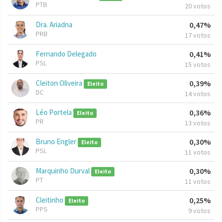
PTB
20 votos
Dra. Ariadna
0,47%
PRB
17 votos
Fernando Delegado
0,41%
PSL
15 votos
Cleiton Oliveira
0,39%
Eleito
DC
14 votos
Léo Portela
0,36%
Eleito
PR
13 votos
Bruno Engler
0,30%
Eleito
PSL
11 votos
Marquinho Durval
0,30%
Eleito
PT
11 votos
Cleitinho
0,25%
Eleito
PPS
9 votos