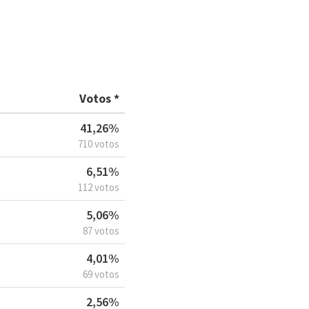
Votos *
41,26%
710 votos
6,51%
112 votos
5,06%
87 votos
4,01%
69 votos
2,56%