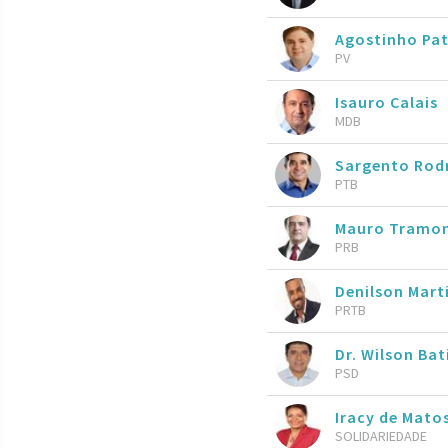
Agostinho Pa
PV
Isauro Calais
MDB
Sargento Rod
PTB
Mauro Tramo
PRB
Denilson Mart
PRTB
Dr. Wilson Ba
PSD
Iracy de Mato
SOLIDARIEDADE