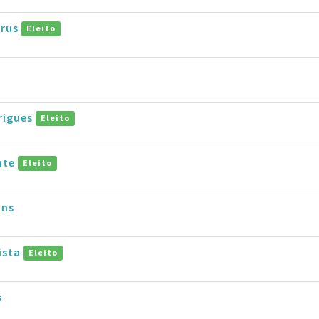
trus
Eleito
rigues
Eleito
nte
Eleito
ins
tista
Eleito
s