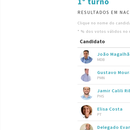
1º turno
RESULTADOS EM NAC
Clique no nome do candida
* % dos votos válidos no 
Candidato
João Magalh
MDB
Gustavo Mour
PMN
Jamir Calili R
PHS
Elisa Costa
PT
Delegado Eva