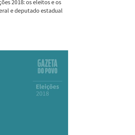
es 2018: os eleitos e os
eral e deputado estadual