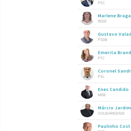
PSC
Marlene Braga
REDE
Gustavo Vala
PSDB
Emerita Bran
PTC
Coronel Sand
PSL
Enes Candido
MDB
Márcio Jardi
SOLIDARIEDADE
Paulinho Cost