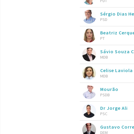
PDT
Sérgio Dias H
PSD
Beatriz Cerqu
PT
Sávio Souza 
MDB
Celise Laviola
MDB
Mourão
PSDB
Dr Jorge Ali
PSC
Gustavo Corr
DEM