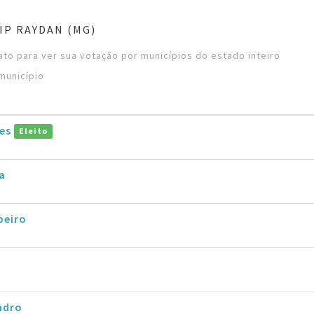
IP RAYDAN (MG)
to para ver sua votação por municípios do estado inteiro
município
ães
Eleito
a
ibeiro
ndro