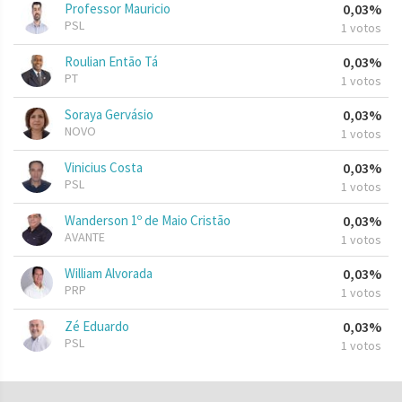
Professor Mauricio
0,03%
PSL
1 votos
Roulian Então Tá
0,03%
PT
1 votos
Soraya Gervásio
0,03%
NOVO
1 votos
Vinicius Costa
0,03%
PSL
1 votos
Wanderson 1º de Maio Cristão
0,03%
AVANTE
1 votos
William Alvorada
0,03%
PRP
1 votos
Zé Eduardo
0,03%
PSL
1 votos