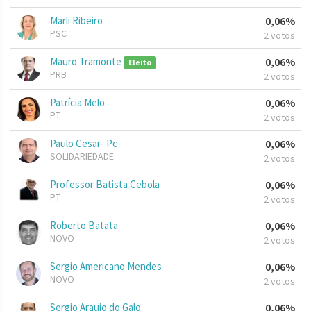
Marli Ribeiro
0,06%
PSC
2 votos
Mauro Tramonte
0,06%
Eleito
PRB
2 votos
Patrícia Melo
0,06%
PT
2 votos
Paulo Cesar- Pc
0,06%
SOLIDARIEDADE
2 votos
Professor Batista Cebola
0,06%
PT
2 votos
Roberto Batata
0,06%
NOVO
2 votos
Sergio Americano Mendes
0,06%
NOVO
2 votos
Sergio Araujo do Galo
0,06%