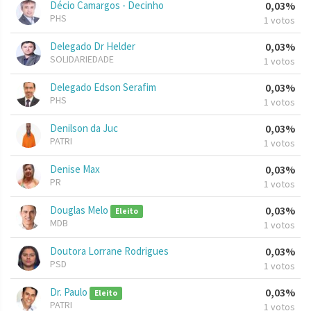
Décio Camargos - Decinho
0,03%
PHS
1 votos
Delegado Dr Helder
0,03%
SOLIDARIEDADE
1 votos
Delegado Edson Serafim
0,03%
PHS
1 votos
Denilson da Juc
0,03%
PATRI
1 votos
Denise Max
0,03%
PR
1 votos
Douglas Melo
0,03%
Eleito
MDB
1 votos
Doutora Lorrane Rodrigues
0,03%
PSD
1 votos
Dr. Paulo
0,03%
Eleito
PATRI
1 votos