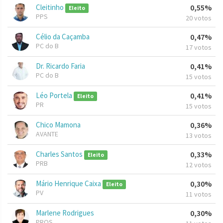
Cleitinho
0,55%
Eleito
PPS
20 votos
Célio da Caçamba
0,47%
PC do B
17 votos
Dr. Ricardo Faria
0,41%
PC do B
15 votos
Léo Portela
0,41%
Eleito
PR
15 votos
Chico Mamona
0,36%
AVANTE
13 votos
Charles Santos
0,33%
Eleito
PRB
12 votos
Mário Henrique Caixa
0,30%
Eleito
PV
11 votos
Marlene Rodrigues
0,30%
PROS