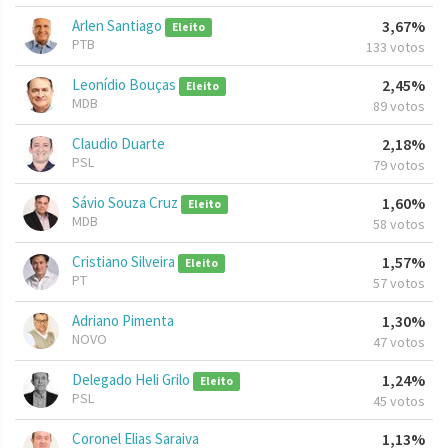
Arlen Santiago
3,67%
Eleito
PTB
133 votos
Leonídio Bouças
2,45%
Eleito
MDB
89 votos
Claudio Duarte
2,18%
PSL
79 votos
Sávio Souza Cruz
1,60%
Eleito
MDB
58 votos
Cristiano Silveira
1,57%
Eleito
PT
57 votos
Adriano Pimenta
1,30%
NOVO
47 votos
Delegado Heli Grilo
1,24%
Eleito
PSL
45 votos
Coronel Elias Saraiva
1,13%