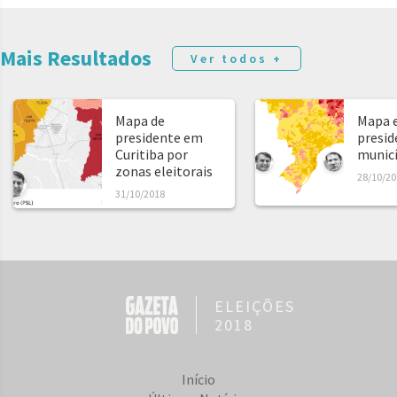
Mais Resultados
Ver todos +
Mapa de
Mapa e
presidente em
presid
Curitiba por
municíp
zonas eleitorais
28/10/20
31/10/2018
ELEIÇÕES
2018
Início