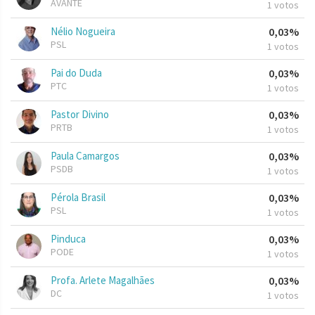
AVANTE
1 votos
Nélio Nogueira
0,03%
PSL
1 votos
Pai do Duda
0,03%
PTC
1 votos
Pastor Divino
0,03%
PRTB
1 votos
Paula Camargos
0,03%
PSDB
1 votos
Pérola Brasil
0,03%
PSL
1 votos
Pinduca
0,03%
PODE
1 votos
Profa. Arlete Magalhães
0,03%
DC
1 votos