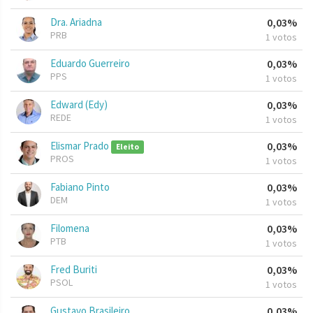
Dra. Ariadna
0,03%
PRB
1 votos
Eduardo Guerreiro
0,03%
PPS
1 votos
Edward (Edy)
0,03%
REDE
1 votos
Elismar Prado
0,03%
Eleito
PROS
1 votos
Fabiano Pinto
0,03%
DEM
1 votos
Filomena
0,03%
PTB
1 votos
Fred Buriti
0,03%
PSOL
1 votos
Gustavo Brasileiro
0,03%