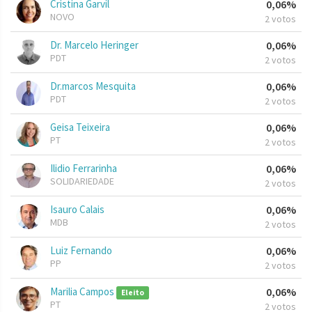
Cristina Garvil
0,06%
NOVO
2 votos
Dr. Marcelo Heringer
0,06%
PDT
2 votos
Dr.marcos Mesquita
0,06%
PDT
2 votos
Geisa Teixeira
0,06%
PT
2 votos
Ilidio Ferrarinha
0,06%
SOLIDARIEDADE
2 votos
Isauro Calais
0,06%
MDB
2 votos
Luiz Fernando
0,06%
PP
2 votos
Marilia Campos
0,06%
Eleito
PT
2 votos