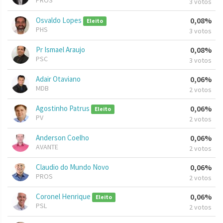
PROS
3 votos
Osvaldo Lopes
0,08%
Eleito
PHS
3 votos
Pr Ismael Araujo
0,08%
PSC
3 votos
Adair Otaviano
0,06%
MDB
2 votos
Agostinho Patrus
0,06%
Eleito
PV
2 votos
Anderson Coelho
0,06%
AVANTE
2 votos
Claudio do Mundo Novo
0,06%
PROS
2 votos
Coronel Henrique
0,06%
Eleito
PSL
2 votos