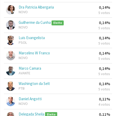
Dra Patricia Albergaria
0,14%
NOVO
5 votos
Guilherme da Cunha
0,14%
Eleito
NOVO
5 votos
Luis Evangelista
0,14%
PSOL
5 votos
Marcelino W Franco
0,14%
NOVO
5 votos
Marco Camara
0,14%
AVANTE
5 votos
Washington da Selt
0,14%
PTB
5 votos
Daniel Angotti
0,11%
NOVO
4 votos
Delegada Sheila
0,11%
Eleito