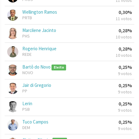
11 votos
Wellington Ramos
0,30%
PRTB
11 votos
Marcilene Jacinto
0,28%
PHS
10 votos
Rogerio Henrique
0,28%
REDE
10 votos
Bartô do Novo
0,25%
Eleito
NOVO
9 votos
Jair di Gregorio
0,25%
PP
9 votos
Lerin
0,25%
PSB
9 votos
Tuco Campos
0,25%
DEM
9 votos