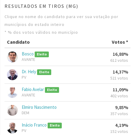
RESULTADOS EM TIROS (MG)
Clique no nome do candidato para ver sua votação por
municípios do estado inteiro
* % dos votos válidos no município
Candidato
Votos *
Bosco
16,88%
Eleito
AVANTE
612 votos
Dr. Hely
14,37%
Eleito
PV
521 votos
Fabio Avelar
11,09%
Eleito
AVANTE
402 votos
Elmiro Nascimento
9,85%
DEM
357 votos
Inácio Franco
4,19%
Eleito
PV
152 votos