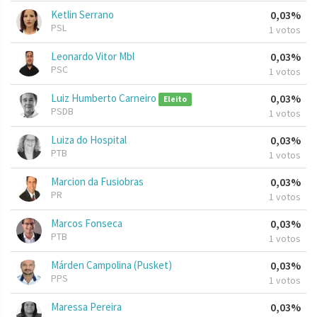
Ketlin Serrano
0,03%
PSL
1 votos
Leonardo Vitor Mbl
0,03%
PSC
1 votos
Luiz Humberto Carneiro
0,03%
Eleito
PSDB
1 votos
Luiza do Hospital
0,03%
PTB
1 votos
Marcion da Fusiobras
0,03%
PR
1 votos
Marcos Fonseca
0,03%
PTB
1 votos
Márden Campolina (Pusket)
0,03%
PPS
1 votos
Maressa Pereira
0,03%