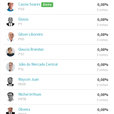
Cassio Soares
0,08%
Eleito
PSD
3 votos
Eloisio
0,08%
PT
3 votos
Gilson Liboreiro
0,08%
PHS
3 votos
Glaucia Brandao
0,08%
PSC
3 votos
Júlio do Mercado Central
0,08%
PSL
3 votos
Maycon Juan
0,08%
REDE
3 votos
Michel Irrthum
0,08%
PRTB
3 votos
Oliveira
0,08%