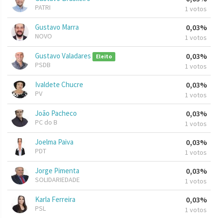
PATRI
1 votos
Gustavo Marra
0,03%
NOVO
1 votos
Gustavo Valadares
0,03%
Eleito
PSDB
1 votos
Ivaldete Chucre
0,03%
PV
1 votos
João Pacheco
0,03%
PC do B
1 votos
Joelma Paiva
0,03%
PDT
1 votos
Jorge Pimenta
0,03%
SOLIDARIEDADE
1 votos
Karla Ferreira
0,03%
PSL
1 votos