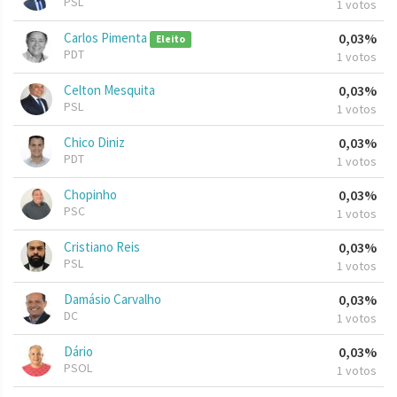
PSL
1 votos
Carlos Pimenta
0,03%
Eleito
PDT
1 votos
Celton Mesquita
0,03%
PSL
1 votos
Chico Diniz
0,03%
PDT
1 votos
Chopinho
0,03%
PSC
1 votos
Cristiano Reis
0,03%
PSL
1 votos
Damásio Carvalho
0,03%
DC
1 votos
Dário
0,03%
PSOL
1 votos