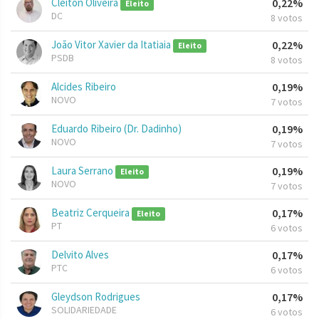
Cleiton Oliveira
0,22%
Eleito
DC
8 votos
João Vitor Xavier da Itatiaia
0,22%
Eleito
PSDB
8 votos
Alcides Ribeiro
0,19%
NOVO
7 votos
Eduardo Ribeiro (Dr. Dadinho)
0,19%
NOVO
7 votos
Laura Serrano
0,19%
Eleito
NOVO
7 votos
Beatriz Cerqueira
0,17%
Eleito
PT
6 votos
Delvito Alves
0,17%
PTC
6 votos
Gleydson Rodrigues
0,17%
SOLIDARIEDADE
6 votos