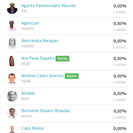
Agente Penitenciário Macedo
0,03%
PPL
1 votos
Agleisson
0,03%
AVANTE
1 votos
Alessandra Marques
0,03%
AVANTE
1 votos
Ana Paula Siqueira
0,03%
Eleito
REDE
1 votos
Antônio Carlos Arantes
0,03%
Eleito
PSDB
1 votos
Arnaldo
0,03%
DEM
1 votos
Bernardo Silviano Brandão
0,03%
NOVO
1 votos
Cabo Matias
0,03%