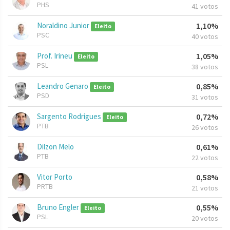
PHS
41 votos
Noraldino Junior
1,10%
Eleito
PSC
40 votos
Prof. Irineu
1,05%
Eleito
PSL
38 votos
Leandro Genaro
0,85%
Eleito
PSD
31 votos
Sargento Rodrigues
0,72%
Eleito
PTB
26 votos
Dilzon Melo
0,61%
PTB
22 votos
Vitor Porto
0,58%
PRTB
21 votos
Bruno Engler
0,55%
Eleito
PSL
20 votos