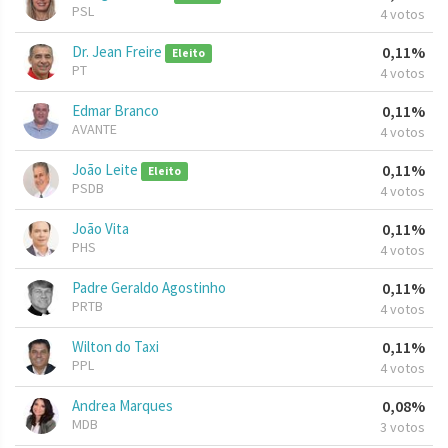
PSL
4 votos
Dr. Jean Freire
0,11%
Eleito
PT
4 votos
Edmar Branco
0,11%
AVANTE
4 votos
João Leite
0,11%
Eleito
PSDB
4 votos
João Vita
0,11%
PHS
4 votos
Padre Geraldo Agostinho
0,11%
PRTB
4 votos
Wilton do Taxi
0,11%
PPL
4 votos
Andrea Marques
0,08%
MDB
3 votos