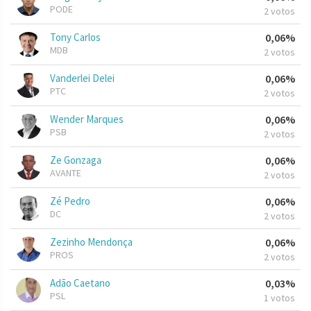
PODE
2 votos
Tony Carlos
0,06%
MDB
2 votos
Vanderlei Delei
0,06%
PTC
2 votos
Wender Marques
0,06%
PSB
2 votos
Ze Gonzaga
0,06%
AVANTE
2 votos
Zé Pedro
0,06%
DC
2 votos
Zezinho Mendonça
0,06%
PROS
2 votos
Adão Caetano
0,03%
PSL
1 votos