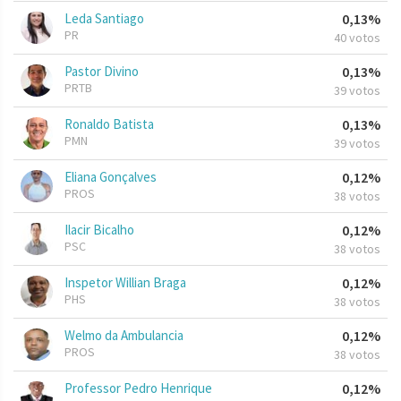
Leda Santiago
0,13%
PR
40 votos
Pastor Divino
0,13%
PRTB
39 votos
Ronaldo Batista
0,13%
PMN
39 votos
Eliana Gonçalves
0,12%
PROS
38 votos
Ilacir Bicalho
0,12%
PSC
38 votos
Inspetor Willian Braga
0,12%
PHS
38 votos
Welmo da Ambulancia
0,12%
PROS
38 votos
Professor Pedro Henrique
0,12%