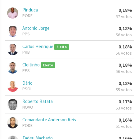
Pinduca
0,18%
PODE
57 votos
Antonio Jorge
0,18%
PPS
56 votos
Carlos Henrique
0,18%
Eleito
PRB
56 votos
Cleitinho
0,18%
Eleito
PPS
56 votos
Dário
0,18%
PSOL
55 votos
Roberto Batata
0,17%
NOVO
53 votos
Comandante Anderson Reis
0,16%
PODE
51 votos
Tadeu Machado
0,16%