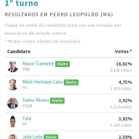
1º turno
RESULTADOS EM PEDRO LEOPOLDO (MG)
Clique no nome do candidato para ver sua votação por
municípios do estado inteiro
* % dos votos válidos no município
Candidato
Votos *
Mauro Tramonte
16,61%
Eleito
PRB
5.141 votos
Mário Henrique Caixa
4,75%
Eleito
PV
1.470 votos
Dalmo Ribeiro
3,92%
Eleito
PSDB
1.212 votos
Tatá
3,82%
PP
1.183 votos
João Leite
2,58%
Eleito