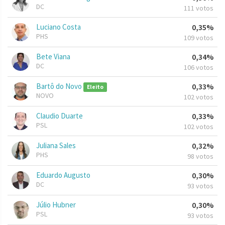
DC
111 votos
Luciano Costa
0,35%
PHS
109 votos
Bete Viana
0,34%
DC
106 votos
Bartô do Novo
0,33%
Eleito
NOVO
102 votos
Claudio Duarte
0,33%
PSL
102 votos
Juliana Sales
0,32%
PHS
98 votos
Eduardo Augusto
0,30%
DC
93 votos
Júlio Hubner
0,30%
PSL
93 votos