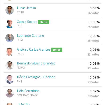
Lucas Jardim
0,08%
PRTB
26 votos
Cassio Soares
0,08%
Eleito
PSD
25 votos
Leonardo Caetano
0,08%
DEM
25 votos
Antônio Carlos Arantes
0,07%
Eleito
PSDB
23 votos
Bernardo Silviano Brandão
0,07%
NOVO
23 votos
Décio Camargos - Decinho
0,07%
PHS
23 votos
Ilidio Ferrarinha
0,07%
SOLIDARIEDADE
23 votos
João Vita
0,07%