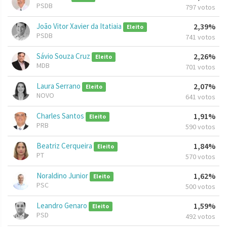
PSDB
797 votos
João Vitor Xavier da Itatiaia
2,39%
Eleito
PSDB
741 votos
Sávio Souza Cruz
2,26%
Eleito
MDB
701 votos
Laura Serrano
2,07%
Eleito
NOVO
641 votos
Charles Santos
1,91%
Eleito
PRB
590 votos
Beatriz Cerqueira
1,84%
Eleito
PT
570 votos
Noraldino Junior
1,62%
Eleito
PSC
500 votos
Leandro Genaro
1,59%
Eleito
PSD
492 votos