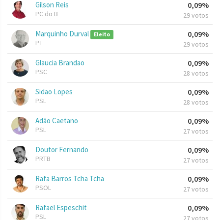
Gilson Reis
0,09%
PC do B
29 votos
Marquinho Durval
0,09%
Eleito
PT
29 votos
Glaucia Brandao
0,09%
PSC
28 votos
Sidao Lopes
0,09%
PSL
28 votos
Adão Caetano
0,09%
PSL
27 votos
Doutor Fernando
0,09%
PRTB
27 votos
Rafa Barros Tcha Tcha
0,09%
PSOL
27 votos
Rafael Espeschit
0,09%
PSL
27 votos