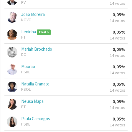
PV
14 votos
João Moreira
0,05%
NOVO
14 votos
Leninha
0,05%
Eleito
PT
14 votos
Mariah Brochado
0,05%
DC
14 votos
Mourão
0,05%
PSDB
14 votos
Natália Granato
0,05%
PSOL
14 votos
Neusa Mapa
0,05%
PT
14 votos
Paula Camargos
0,05%
PSDB
14 votos