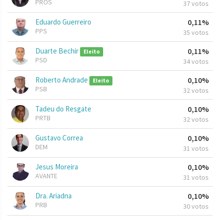
PROS
37 votos
Eduardo Guerreiro
0,11%
PPS
35 votos
Duarte Bechir
0,11%
Eleito
PSD
34 votos
Roberto Andrade
0,10%
Eleito
PSB
32 votos
Tadeu do Resgate
0,10%
PRTB
32 votos
Gustavo Correa
0,10%
DEM
31 votos
Jesus Moreira
0,10%
AVANTE
31 votos
Dra. Ariadna
0,10%
PRB
30 votos