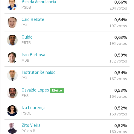
Bim da Ambulância
0,66%
PSDB
204 votos
Caio Bellote
0,64%
PSL
197 votos
Quido
0,63%
PRTB
195 votos
Iran Barbosa
0,59%
MDB
182 votos
Instrutor Reinaldo
0,54%
PSL
167 votos
Osvaldo Lopes
0,53%
Eleito
PHS
164 votos
Iza Lourença
0,52%
PSOL
160 votos
Zito Vieira
0,52%
PC do B
160 votos