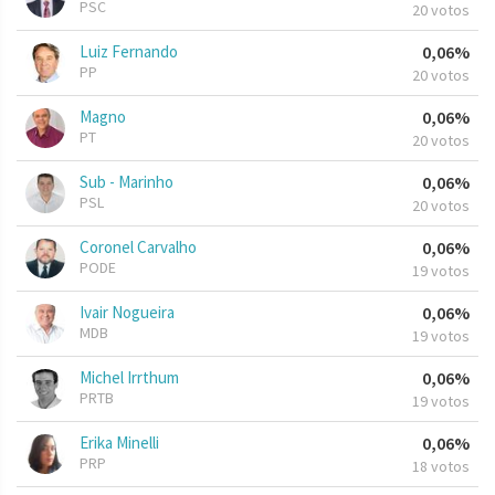
PSC
20 votos
Luiz Fernando
0,06%
PP
20 votos
Magno
0,06%
PT
20 votos
Sub - Marinho
0,06%
PSL
20 votos
Coronel Carvalho
0,06%
PODE
19 votos
Ivair Nogueira
0,06%
MDB
19 votos
Michel Irrthum
0,06%
PRTB
19 votos
Erika Minelli
0,06%
PRP
18 votos