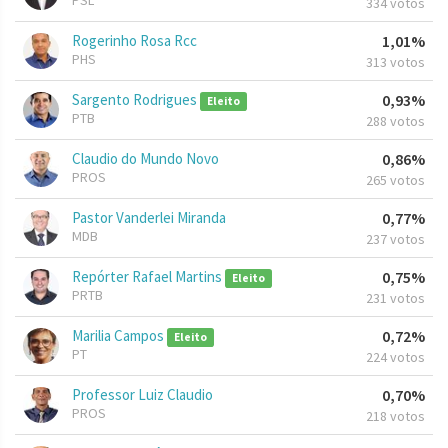
PSL
334 votos
Rogerinho Rosa Rcc
1,01%
PHS
313 votos
Sargento Rodrigues
0,93%
Eleito
PTB
288 votos
Claudio do Mundo Novo
0,86%
PROS
265 votos
Pastor Vanderlei Miranda
0,77%
MDB
237 votos
Repórter Rafael Martins
0,75%
Eleito
PRTB
231 votos
Marilia Campos
0,72%
Eleito
PT
224 votos
Professor Luiz Claudio
0,70%
PROS
218 votos