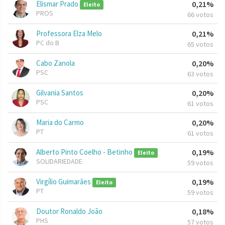
Elismar Prado
0,21%
Eleito
PROS
66 votos
Professora Elza Melo
0,21%
PC do B
65 votos
Cabo Zanola
0,20%
PSC
63 votos
Gilvania Santos
0,20%
PSC
61 votos
Maria do Carmo
0,20%
PT
61 votos
Alberto Pinto Coelho - Betinho
0,19%
Eleito
SOLIDARIEDADE
59 votos
Virgílio Guimarães
0,19%
Eleito
PT
59 votos
Doutor Ronaldo João
0,18%
PHS
57 votos