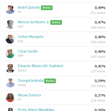
André Quintão
0,49%
Eleito
PT
151 votos
Alencar da Silveira Jr.
0,47%
Eleito
PDT
146 votos
Celton Mesquita
0,46%
PSL
142 votos
César Gordin
0,46%
PRP
142 votos
Eduardo Ribeiro (Dr. Dadinho)
0,41%
NOVO
127 votos
Doorgal Andrada
0,39%
Eleito
PATRI
122 votos
Macae Evaristo
0,37%
PT
114 votos
Profa. Arlete Magalhães
0,36%