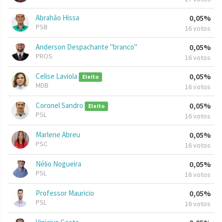
Abrahão Hissa
0,05%
PSB
16 votos
Anderson Despachante "branco"
0,05%
PROS
16 votos
Celise Laviola
0,05%
Eleito
MDB
16 votos
Coronel Sandro
0,05%
Eleito
PSL
16 votos
Marlene Abreu
0,05%
PSC
16 votos
Nélio Nogueira
0,05%
PSL
16 votos
Professor Mauricio
0,05%
PSL
16 votos