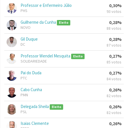
Professor e Enfermeiro Júlio
0,30%
PHS
93 votos
Guilherme da Cunha
0,28%
Eleito
NOVO
88 votos
Gil Duque
0,28%
DC
87 votos
Professor Wendel Mesquita
0,27%
Eleito
SOLIDARIEDADE
85 votos
Pai do Duda
0,27%
PTC
84 votos
Cabo Cunha
0,26%
PMN
82 votos
Delegada Sheila
0,26%
Eleito
PSL
82 votos
Isaias Clemente
0,26%