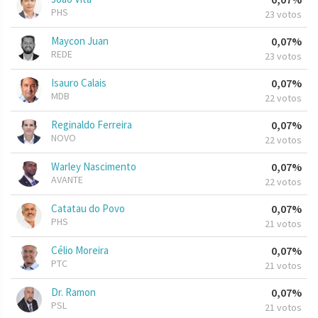
PHS
23 votos
Maycon Juan
0,07%
REDE
23 votos
Isauro Calais
0,07%
MDB
22 votos
Reginaldo Ferreira
0,07%
NOVO
22 votos
Warley Nascimento
0,07%
AVANTE
22 votos
Catatau do Povo
0,07%
PHS
21 votos
Célio Moreira
0,07%
PTC
21 votos
Dr. Ramon
0,07%
PSL
21 votos