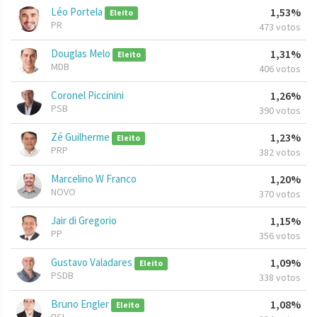
Léo Portela
1,53%
Eleito
PR
473 votos
Douglas Melo
1,31%
Eleito
MDB
406 votos
Coronel Piccinini
1,26%
PSB
390 votos
Zé Guilherme
1,23%
Eleito
PRP
382 votos
Marcelino W Franco
1,20%
NOVO
370 votos
Jair di Gregorio
1,15%
PP
356 votos
Gustavo Valadares
1,09%
Eleito
PSDB
338 votos
Bruno Engler
1,08%
Eleito