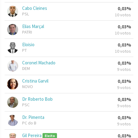
Cabo Cleines
0,03%
PSL
10 votos
Elias Marçal
0,03%
PATRI
10 votos
Eloisio
0,03%
PT
10 votos
Coronel Machado
0,03%
DEM
9 votos
Cristina Garvil
0,03%
NOVO
9 votos
Dr Roberto Bob
0,03%
PSC
9 votos
Dr. Pimenta
0,03%
PC do B
9 votos
Gil Pereira
0,03%
Eleito