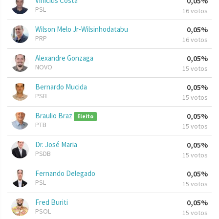
Vinicius Costa
0,05%
PSL
16 votos
Wilson Melo Jr-Wilsinhodatabu
0,05%
PRP
16 votos
Alexandre Gonzaga
0,05%
NOVO
15 votos
Bernardo Mucida
0,05%
PSB
15 votos
Braulio Braz
0,05%
Eleito
PTB
15 votos
Dr. José Maria
0,05%
PSDB
15 votos
Fernando Delegado
0,05%
PSL
15 votos
Fred Buriti
0,05%
PSOL
15 votos