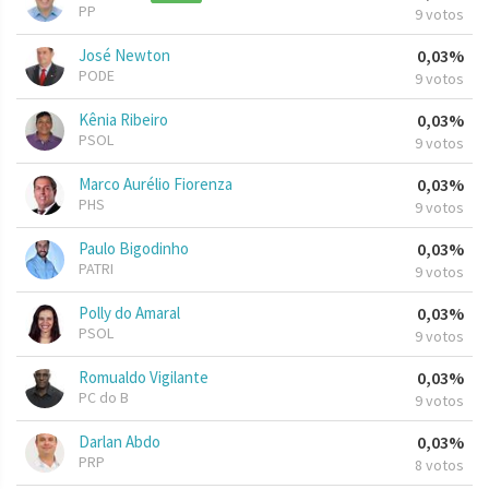
PP
9 votos
José Newton
0,03%
PODE
9 votos
Kênia Ribeiro
0,03%
PSOL
9 votos
Marco Aurélio Fiorenza
0,03%
PHS
9 votos
Paulo Bigodinho
0,03%
PATRI
9 votos
Polly do Amaral
0,03%
PSOL
9 votos
Romualdo Vigilante
0,03%
PC do B
9 votos
Darlan Abdo
0,03%
PRP
8 votos