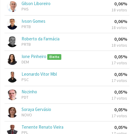
Gilson Liboreiro
0,06%
PHS
18 votos
Ivson Gomes
0,06%
PRTB
18 votos
Roberto da Farmácia
0,06%
PRTB
18 votos
Ione Pinheiro
0,05%
Eleito
DEM
17 votos
Leonardo Vitor Mbl
0,05%
PSC
17 votos
Nozinho
0,05%
PDT
17 votos
Soraya Gervásio
0,05%
NOVO
17 votos
Tenente Renato Vieira
0,05%
PPL
17 votos