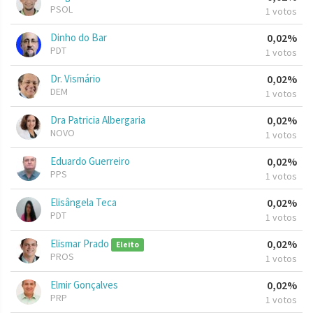
PSOL
1 votos
Dinho do Bar
0,02%
PDT
1 votos
Dr. Vismário
0,02%
DEM
1 votos
Dra Patricia Albergaria
0,02%
NOVO
1 votos
Eduardo Guerreiro
0,02%
PPS
1 votos
Elisângela Teca
0,02%
PDT
1 votos
Elismar Prado
0,02%
Eleito
PROS
1 votos
Elmir Gonçalves
0,02%
PRP
1 votos