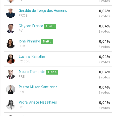
PT
2 votos
Geraldo do Terço dos Homens
0,04%
PROS
2 votos
Glaycon Franco
0,04%
Eleito
PV
2 votos
Ione Pinheiro
0,04%
Eleito
DEM
2 votos
Luanna Ramalho
0,04%
PC do B
2 votos
Mauro Tramonte
0,04%
Eleito
PRB
2 votos
Pastor Milson Sant'anna
0,04%
PDT
2 votos
Profa. Arlete Magalhães
0,04%
DC
2 votos