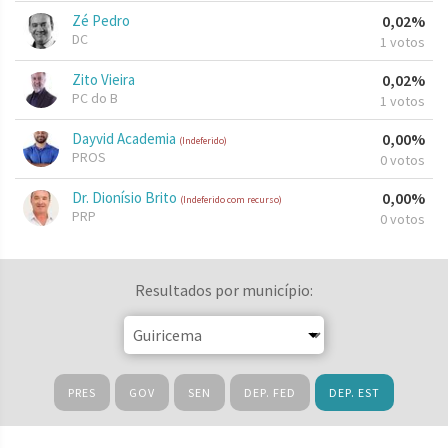
Zé Pedro
0,02%
DC
1 votos
Zito Vieira
0,02%
PC do B
1 votos
Dayvid Academia
0,00%
(Indeferido)
PROS
0 votos
Dr. Dionísio Brito
0,00%
(Indeferido com recurso)
PRP
0 votos
Resultados por município:
PRES
GOV
SEN
DEP. FED
DEP. EST