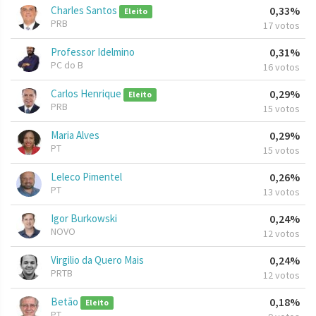
Charles Santos
0,33%
Eleito
PRB
17 votos
Professor Idelmino
0,31%
PC do B
16 votos
Carlos Henrique
0,29%
Eleito
PRB
15 votos
Maria Alves
0,29%
PT
15 votos
Leleco Pimentel
0,26%
PT
13 votos
Igor Burkowski
0,24%
NOVO
12 votos
Virgilio da Quero Mais
0,24%
PRTB
12 votos
Betão
0,18%
Eleito
PT