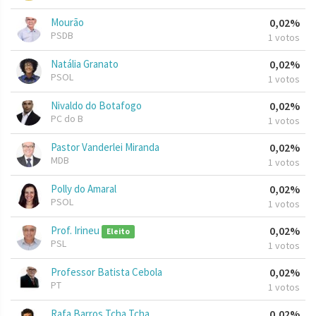
Mourão
0,02%
PSDB
1 votos
Natália Granato
0,02%
PSOL
1 votos
Nivaldo do Botafogo
0,02%
PC do B
1 votos
Pastor Vanderlei Miranda
0,02%
MDB
1 votos
Polly do Amaral
0,02%
PSOL
1 votos
Prof. Irineu
0,02%
Eleito
PSL
1 votos
Professor Batista Cebola
0,02%
PT
1 votos
Rafa Barros Tcha Tcha
0,02%