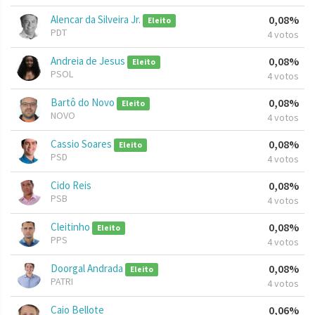
Alencar da Silveira Jr.
0,08%
Eleito
PDT
4 votos
Andreia de Jesus
0,08%
Eleito
PSOL
4 votos
Bartô do Novo
0,08%
Eleito
NOVO
4 votos
Cassio Soares
0,08%
Eleito
PSD
4 votos
Cido Reis
0,08%
PSB
4 votos
Cleitinho
0,08%
Eleito
PPS
4 votos
Doorgal Andrada
0,08%
Eleito
PATRI
4 votos
Caio Bellote
0,06%