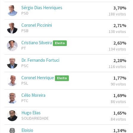
Sérgio Dias Henriques
3,70%
PSD
188 votos
Coronel Piccinini
2,71%
PSB
138 votos
Cristiano Silveira
2,63%
Eleito
PT
134 votos
Dr. Fernando Fortuci
2,28%
PSC
116 votos
Coronel Henrique
1,77%
Eleito
PSL
90 votos
Célio Moreira
1,69%
PTC
86 votos
Hugo Elias
1,65%
SOLIDARIEDADE
84 votos
Eloisio
1,34%