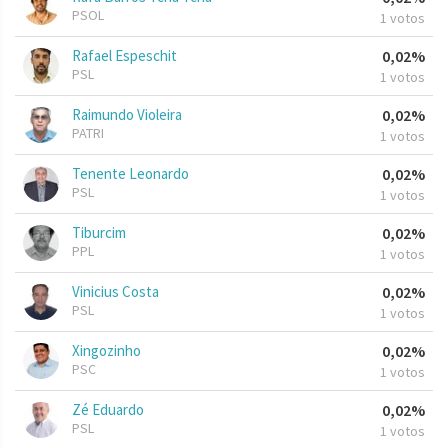
PSOL
1 votos
Rafael Espeschit
0,02%
PSL
1 votos
Raimundo Violeira
0,02%
PATRI
1 votos
Tenente Leonardo
0,02%
PSL
1 votos
Tiburcim
0,02%
PPL
1 votos
Vinicius Costa
0,02%
PSL
1 votos
Xingozinho
0,02%
PSC
1 votos
Zé Eduardo
0,02%
PSL
1 votos