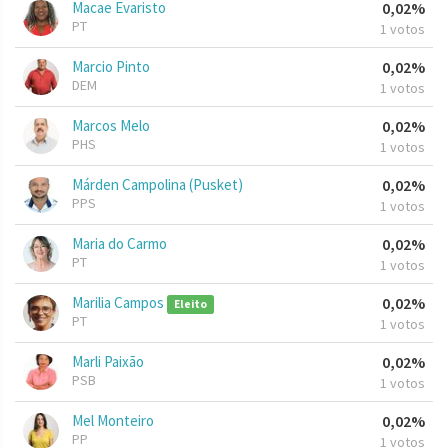
Macae Evaristo
0,02%
PT
1 votos
Marcio Pinto
0,02%
DEM
1 votos
Marcos Melo
0,02%
PHS
1 votos
Márden Campolina (Pusket)
0,02%
PPS
1 votos
Maria do Carmo
0,02%
PT
1 votos
Marilia Campos
0,02%
Eleito
PT
1 votos
Marli Paixão
0,02%
PSB
1 votos
Mel Monteiro
0,02%
PP
1 votos