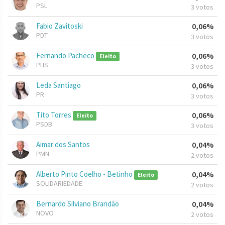
PSL
3 votos
Fabio Zavitoski
0,06%
PDT
3 votos
Fernando Pacheco
0,06%
Eleito
PHS
3 votos
Leda Santiago
0,06%
PR
3 votos
Tito Torres
0,06%
Eleito
PSDB
3 votos
Aimar dos Santos
0,04%
PMN
2 votos
Alberto Pinto Coelho - Betinho
0,04%
Eleito
SOLIDARIEDADE
2 votos
Bernardo Silviano Brandão
0,04%
NOVO
2 votos