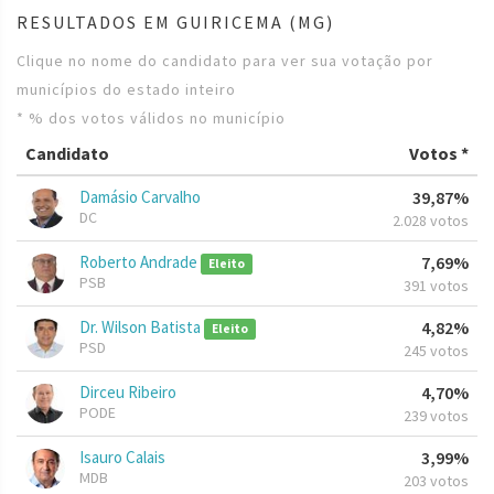
RESULTADOS EM GUIRICEMA (MG)
Clique no nome do candidato para ver sua votação por
municípios do estado inteiro
* % dos votos válidos no município
Candidato
Votos *
Damásio Carvalho
39,87%
DC
2.028 votos
Roberto Andrade
7,69%
Eleito
PSB
391 votos
Dr. Wilson Batista
4,82%
Eleito
PSD
245 votos
Dirceu Ribeiro
4,70%
PODE
239 votos
Isauro Calais
3,99%
MDB
203 votos