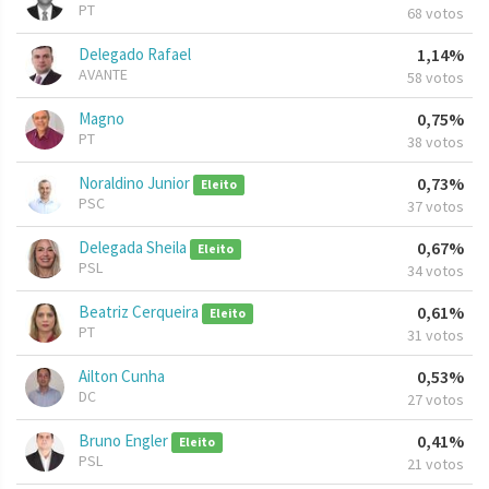
PT
68 votos
Delegado Rafael
1,14%
AVANTE
58 votos
Magno
0,75%
PT
38 votos
Noraldino Junior
0,73%
Eleito
PSC
37 votos
Delegada Sheila
0,67%
Eleito
PSL
34 votos
Beatriz Cerqueira
0,61%
Eleito
PT
31 votos
Ailton Cunha
0,53%
DC
27 votos
Bruno Engler
0,41%
Eleito
PSL
21 votos