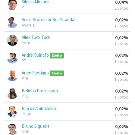
Silésio Miranda
0,04%
PT
2 votos
Acs e Professor Rui Miranda
0,02%
AVANTE
1 votos
Allex Tuck Tuck
0,02%
PATRI
1 votos
André Quintão
0,02%
Eleito
PT
1 votos
Arlen Santiago
0,02%
Eleito
PTB
1 votos
Belinha Professora
0,02%
PTC
1 votos
Bim da Ambulância
0,02%
PSDB
1 votos
Bruno Siqueira
0,02%
MDB
1 votos