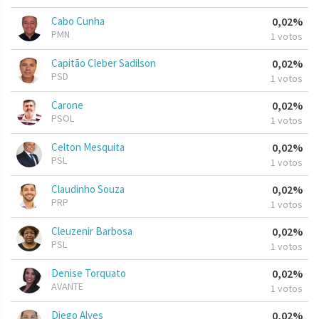
Cabo Cunha
0,02%
PMN
1 votos
Capitão Cleber Sadilson
0,02%
PSD
1 votos
Carone
0,02%
PSOL
1 votos
Celton Mesquita
0,02%
PSL
1 votos
Claudinho Souza
0,02%
PRP
1 votos
Cleuzenir Barbosa
0,02%
PSL
1 votos
Denise Torquato
0,02%
AVANTE
1 votos
Diego Alves
0,02%