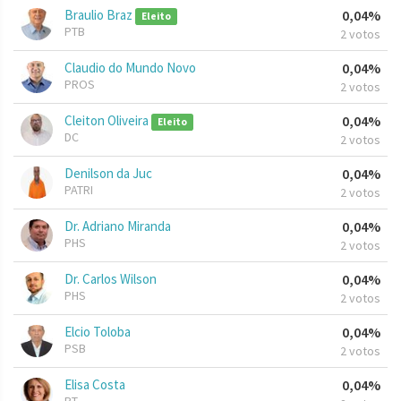
Braulio Braz
0,04%
Eleito
PTB
2 votos
Claudio do Mundo Novo
0,04%
PROS
2 votos
Cleiton Oliveira
0,04%
Eleito
DC
2 votos
Denilson da Juc
0,04%
PATRI
2 votos
Dr. Adriano Miranda
0,04%
PHS
2 votos
Dr. Carlos Wilson
0,04%
PHS
2 votos
Elcio Toloba
0,04%
PSB
2 votos
Elisa Costa
0,04%