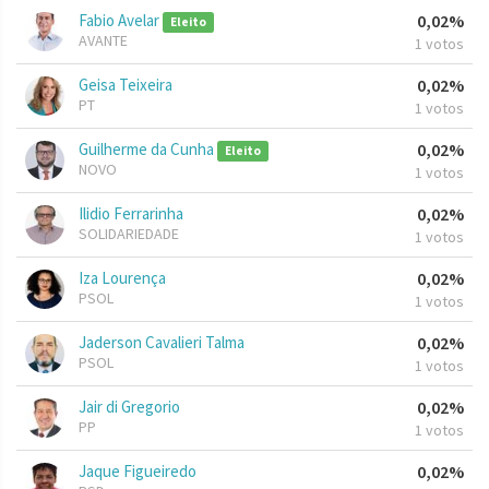
Fabio Avelar
0,02%
Eleito
AVANTE
1 votos
Geisa Teixeira
0,02%
PT
1 votos
Guilherme da Cunha
0,02%
Eleito
NOVO
1 votos
Ilidio Ferrarinha
0,02%
SOLIDARIEDADE
1 votos
Iza Lourença
0,02%
PSOL
1 votos
Jaderson Cavalieri Talma
0,02%
PSOL
1 votos
Jair di Gregorio
0,02%
PP
1 votos
Jaque Figueiredo
0,02%