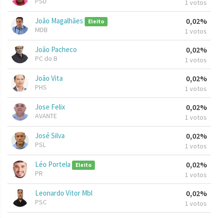
PSD
1 votos
João Magalhães
0,02%
Eleito
MDB
1 votos
João Pacheco
0,02%
PC do B
1 votos
João Vita
0,02%
PHS
1 votos
Jose Felix
0,02%
AVANTE
1 votos
José Silva
0,02%
PSL
1 votos
Léo Portela
0,02%
Eleito
PR
1 votos
Leonardo Vitor Mbl
0,02%
PSC
1 votos