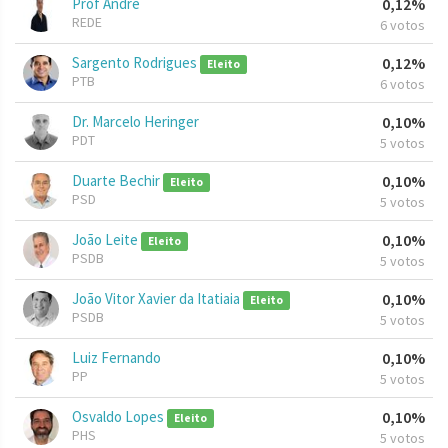
Prof Andre
0,12%
REDE
6 votos
Sargento Rodrigues
0,12%
Eleito
PTB
6 votos
Dr. Marcelo Heringer
0,10%
PDT
5 votos
Duarte Bechir
0,10%
Eleito
PSD
5 votos
João Leite
0,10%
Eleito
PSDB
5 votos
João Vitor Xavier da Itatiaia
0,10%
Eleito
PSDB
5 votos
Luiz Fernando
0,10%
PP
5 votos
Osvaldo Lopes
0,10%
Eleito
PHS
5 votos