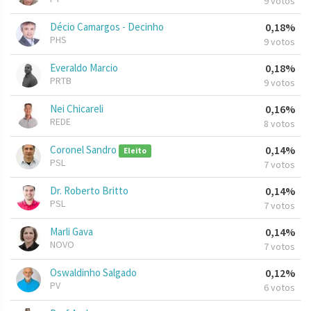
9 votos
Décio Camargos - Decinho
0,18%
PHS
9 votos
Everaldo Marcio
0,18%
PRTB
9 votos
Nei Chicareli
0,16%
REDE
8 votos
Coronel Sandro
0,14%
Eleito
PSL
7 votos
Dr. Roberto Britto
0,14%
PSL
7 votos
Marli Gava
0,14%
NOVO
7 votos
Oswaldinho Salgado
0,12%
PV
6 votos