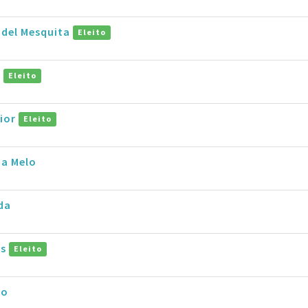
ndel Mesquita
Eleito
o
Eleito
nior
Eleito
za Melo
da
os
Eleito
io