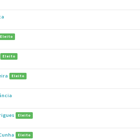
ca
Eleito
o
Eleito
eira
Eleito
ância
rigues
Eleito
 Cunha
Eleito