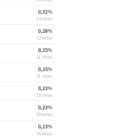
0,32%
14 votos
0,28%
12 votos
0,25%
11 votos
0,25%
11 votos
0,23%
10 votos
0,23%
10 votos
0,23%
10 votos