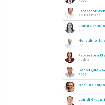
NOVO
Professor We
SOLIDARIEDADE
Laura Serran
NOVO
Noraldino Ju
PSC
Professora El
PC do B
Daniel Queixa
PODE
Marilia Camp
PT
Jair di Gregor
PP