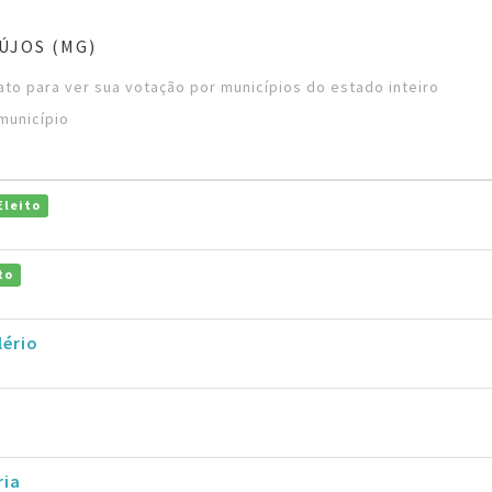
ÚJOS (MG)
to para ver sua votação por municípios do estado inteiro
município
Eleito
to
lério
ria