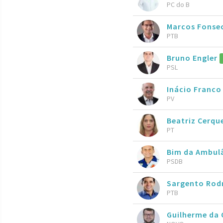
PC do B
Marcos Fonse
PTB
Bruno Engler
PSL
Inácio Franc
PV
Beatriz Cerqu
PT
Bim da Ambul
PSDB
Sargento Rod
PTB
Guilherme da