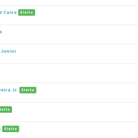
e Caixa
Eleito
s
 Junior
veira Jr.
Eleito
leito
s
Eleito