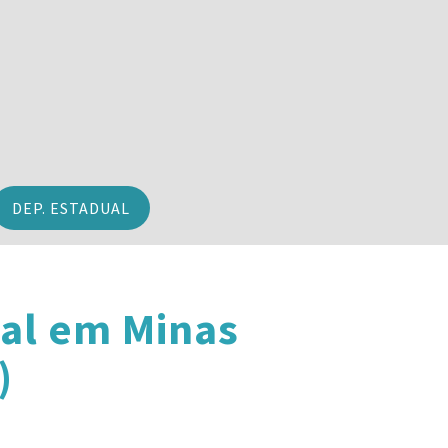
DEP. ESTADUAL
al em Minas
)