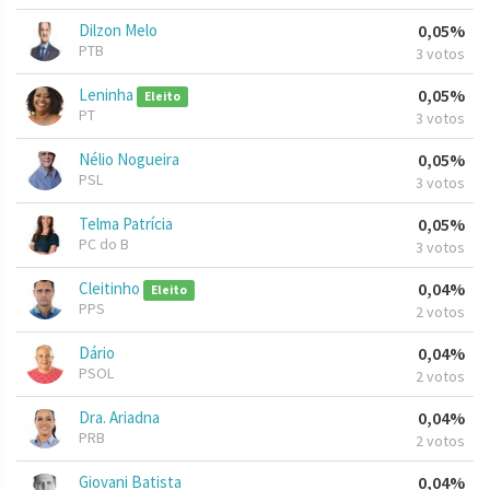
Dilzon Melo
0,05%
PTB
3 votos
Leninha
0,05%
Eleito
PT
3 votos
Nélio Nogueira
0,05%
PSL
3 votos
Telma Patrícia
0,05%
PC do B
3 votos
Cleitinho
0,04%
Eleito
PPS
2 votos
Dário
0,04%
PSOL
2 votos
Dra. Ariadna
0,04%
PRB
2 votos
Giovani Batista
0,04%