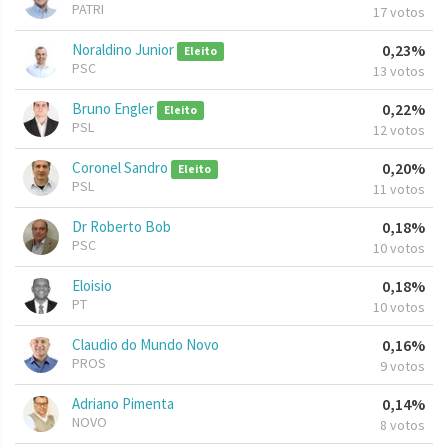
PATRI
17 votos
Noraldino Junior
0,23%
Eleito
PSC
13 votos
Bruno Engler
0,22%
Eleito
PSL
12 votos
Coronel Sandro
0,20%
Eleito
PSL
11 votos
Dr Roberto Bob
0,18%
PSC
10 votos
Eloisio
0,18%
PT
10 votos
Claudio do Mundo Novo
0,16%
PROS
9 votos
Adriano Pimenta
0,14%
NOVO
8 votos