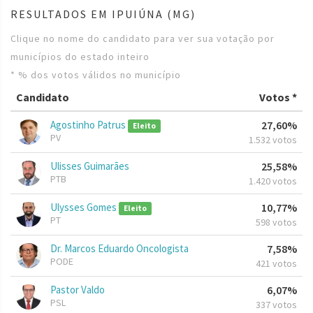
RESULTADOS EM IPUIÚNA (MG)
Clique no nome do candidato para ver sua votação por
municípios do estado inteiro
* % dos votos válidos no município
Candidato
Votos *
Agostinho Patrus
27,60%
Eleito
PV
1.532 votos
Ulisses Guimarães
25,58%
PTB
1.420 votos
Ulysses Gomes
10,77%
Eleito
PT
598 votos
Dr. Marcos Eduardo Oncologista
7,58%
PODE
421 votos
Pastor Valdo
6,07%
PSL
337 votos