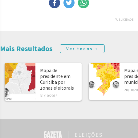
PUBLICIDADE
Mais Resultados
Ver todos +
Mapa de
Mapa e
presidente em
presid
Curitiba por
municíp
zonas eleitorais
28/10/20
31/10/2018
ELEIÇÕES