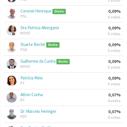
5 votos
Coronel Henrique
0,09%
Eleito
PSL
5 votos
Dra Patricia Albergaria
0,09%
NOVO
5 votos
Duarte Bechir
0,09%
Eleito
PSD
5 votos
Guilherme da Cunha
0,09%
Eleito
NOVO
5 votos
Patrícia Melo
0,09%
PT
5 votos
Ailton Cunha
0,07%
DC
4 votos
Dr. Marcelo Heringer
0,07%
PDT
4 votos