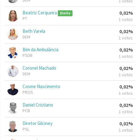
DEM
1 votos
Beatriz Cerqueira
0,02%
Eleito
PT
1 votos
Beth Varela
0,02%
DEM
1 votos
Bim da Ambulância
0,02%
PSDB
1 votos
Coronel Machado
0,02%
DEM
1 votos
Cosme Nascimento
0,02%
PROS
1 votos
Daniel Cristiano
0,02%
PCB
1 votos
Diretor Gilciney
0,02%
PSL
1 votos