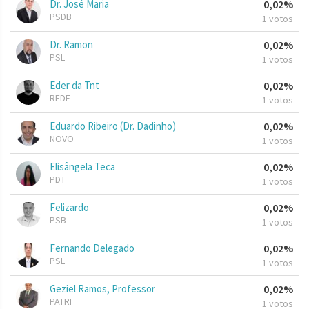
Dr. José Maria
0,02%
PSDB
1 votos
Dr. Ramon
0,02%
PSL
1 votos
Eder da Tnt
0,02%
REDE
1 votos
Eduardo Ribeiro (Dr. Dadinho)
0,02%
NOVO
1 votos
Elisângela Teca
0,02%
PDT
1 votos
Felizardo
0,02%
PSB
1 votos
Fernando Delegado
0,02%
PSL
1 votos
Geziel Ramos, Professor
0,02%
PATRI
1 votos