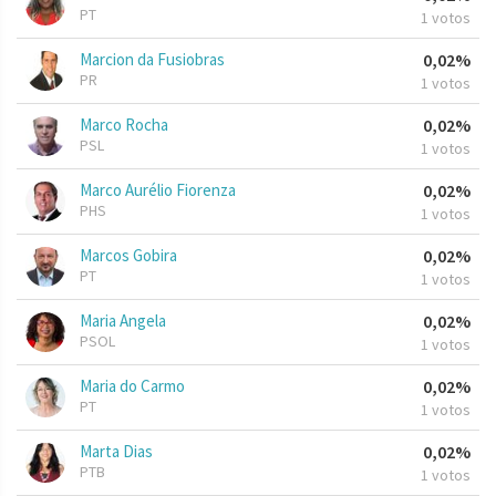
PT
1 votos
Marcion da Fusiobras
0,02%
PR
1 votos
Marco Rocha
0,02%
PSL
1 votos
Marco Aurélio Fiorenza
0,02%
PHS
1 votos
Marcos Gobira
0,02%
PT
1 votos
Maria Angela
0,02%
PSOL
1 votos
Maria do Carmo
0,02%
PT
1 votos
Marta Dias
0,02%
PTB
1 votos