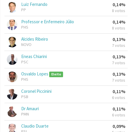
Luiz Fernando
0,14%
PP
8 votos
Professor e Enfermeiro Júlio
0,14%
PHS
8 votos
Alcides Ribeiro
0,13%
NOVO
7 votos
Eneas Chiarini
0,13%
PSC
7 votos
Osvaldo Lopes
0,13%
Eleito
PHS
7 votos
Coronel Piccinini
0,11%
PSB
6 votos
Dr Amauri
0,11%
PMN
6 votos
Claudio Duarte
0,09%
PSL