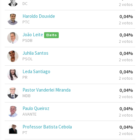
DC
2 votos
Haroldo Douvide
0,04%
PTC
2 votos
João Leite
0,04%
Eleito
PSDB
2 votos
Juhlia Santos
0,04%
PSOL
2 votos
Leda Santiago
0,04%
PR
2 votos
Pastor Vanderlei Miranda
0,04%
MDB
2 votos
Paulo Queiroz
0,04%
AVANTE
2 votos
Professor Batista Cebola
0,04%
PT
2 votos