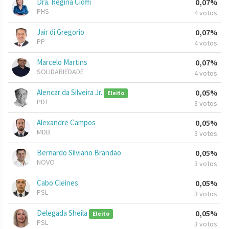
Dra. Regina Cioffi
0,07%
PHS
4 votos
Jair di Gregorio
0,07%
PP
4 votos
Marcelo Martins
0,07%
SOLIDARIEDADE
4 votos
Alencar da Silveira Jr.
0,05%
Eleito
PDT
3 votos
Alexandre Campos
0,05%
MDB
3 votos
Bernardo Silviano Brandão
0,05%
NOVO
3 votos
Cabo Cleines
0,05%
PSL
3 votos
Delegada Sheila
0,05%
Eleito
PSL
3 votos