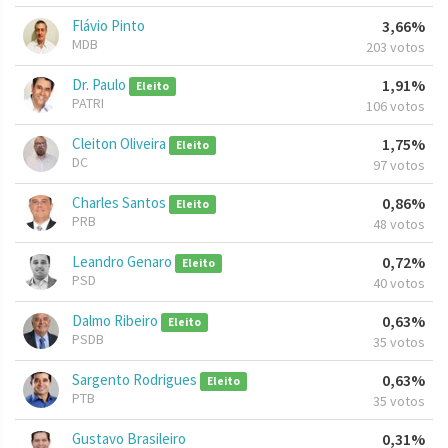
Flávio Pinto
3,66%
MDB
203 votos
Dr. Paulo
1,91%
Eleito
PATRI
106 votos
Cleiton Oliveira
1,75%
Eleito
DC
97 votos
Charles Santos
0,86%
Eleito
PRB
48 votos
Leandro Genaro
0,72%
Eleito
PSD
40 votos
Dalmo Ribeiro
0,63%
Eleito
PSDB
35 votos
Sargento Rodrigues
0,63%
Eleito
PTB
35 votos
Gustavo Brasileiro
0,31%