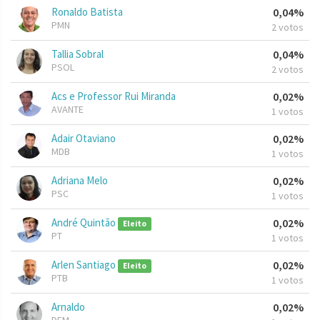
Ronaldo Batista
0,04%
PMN
2 votos
Tallia Sobral
0,04%
PSOL
2 votos
Acs e Professor Rui Miranda
0,02%
AVANTE
1 votos
Adair Otaviano
0,02%
MDB
1 votos
Adriana Melo
0,02%
PSC
1 votos
André Quintão
0,02%
Eleito
PT
1 votos
Arlen Santiago
0,02%
Eleito
PTB
1 votos
Arnaldo
0,02%