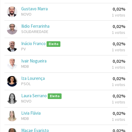
Gustavo Marra
0,02%
NOVO
1 votos
Ilidio Ferrarinha
0,02%
SOLIDARIEDADE
1 votos
Inácio Franco
0,02%
Eleito
PV
1 votos
Ivair Nogueira
0,02%
MDB
1 votos
Iza Lourença
0,02%
PSOL
1 votos
Laura Serrano
0,02%
Eleito
NOVO
1 votos
Livia Flávia
0,02%
MDB
1 votos
Macae Evaristo
0,02%