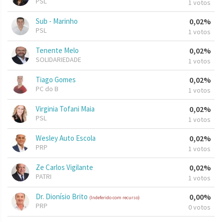
PSL
1 votos
Sub - Marinho
0,02%
PSL
1 votos
Tenente Melo
0,02%
SOLIDARIEDADE
1 votos
Tiago Gomes
0,02%
PC do B
1 votos
Virginia Tofani Maia
0,02%
PSL
1 votos
Wesley Auto Escola
0,02%
PRP
1 votos
Ze Carlos Vigilante
0,02%
PATRI
1 votos
Dr. Dionísio Brito
0,00%
(Indeferido com recurso)
PRP
0 votos