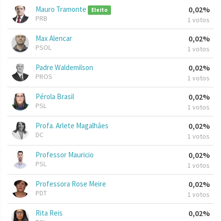
Mauro Tramonte
0,02%
Eleito
PRB
1 votos
Max Alencar
0,02%
PSOL
1 votos
Padre Waldemilson
0,02%
PROS
1 votos
Pérola Brasil
0,02%
PSL
1 votos
Profa. Arlete Magalhães
0,02%
DC
1 votos
Professor Mauricio
0,02%
PSL
1 votos
Professora Rose Meire
0,02%
PDT
1 votos
Rita Reis
0,02%